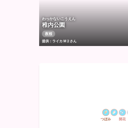
わっかないこうえん
稚内公園
夜桜
提供：ライカ Μ２さん
つぼみ
開花