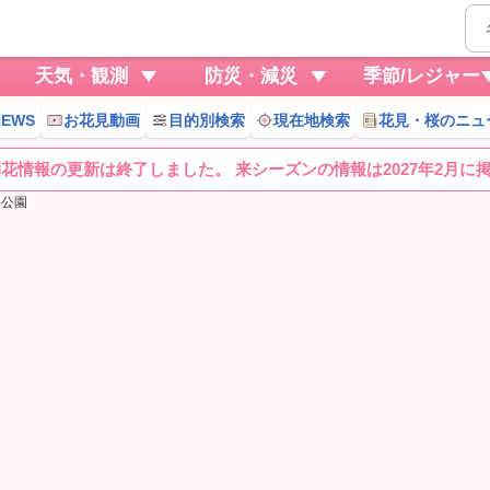
天気・観測
防災・減災
季節/レジャー
EWS
お花見動画
目的別検索
現在地検索
花見・桜のニュ
桜開花情報の更新は終了しました。 来シーズンの情報は2027年2月に
内公園