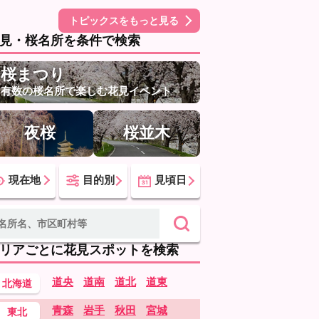
トピックスをもっと見る
見・桜名所を条件で検索
桜まつり
有数の桜名所で楽しむ花見イベント
夜桜
桜並木
現在地
目的別
見頃日
リアごとに花見スポットを検索
道央
道南
道北
道東
北海道
青森
岩手
秋田
宮城
東北