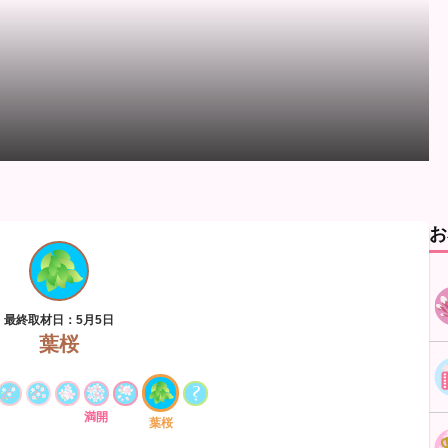
お
最終取材日：5月5日
葉桜
満開
葉桜