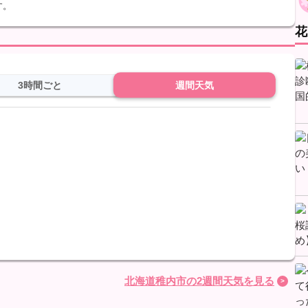
す。
花
3時間ごと
週間天気
北海道稚内市の2週間天気を見る