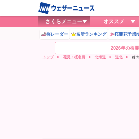
さくらメニュー
オススメ
桜レーダー
名所ランキング
桜開花予想N
2026年の
トップ
花見・桜名所
北海道
道北
稚