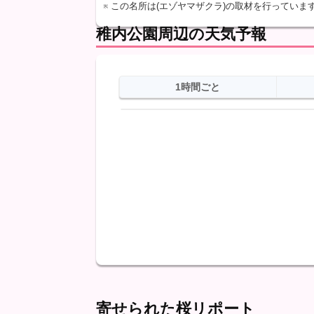
※ この名所は(エゾヤマザクラ)の取材を行っていま
稚内公園周辺の天気予報
1時間ごと
日
天気
最高
最低
降水
寄せられた桜リポート