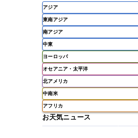
アジア
東南アジア
韓国
中国
台湾
香港
南アジア
インドネシア
カンボジア
シン
中東
ベトナム
マレーシア
ミャンマ
インド
スリランカ
ネパール
ヨーロッパ
モルディブ
アフガニスタン
アラブ首長国連邦
オセアニア・太平洋
ウズベキスタン
オマーン
カザ
アイスランド
アイルランド
ア
クウェート
サウジアラビア
シ
北アメリカ
イギリス
イタリア
ウクライナ
アメリカ領サモア
オーストラリア
バーレーン
ヨルダン
レバノン
ギリシャ
クロアチア
コソボ
中南米
サモア独立国
ソロモン諸島
タ
アメリカ
アラスカ
カナダ
スイス
スウェーデン
スペイン
ニューカレドニア
ニュージーラン
アフリカ
チェコ
デンマーク
ドイツ
アメリカ領バージン諸島
アルゼン
パラオ
フィジー
マーシャル諸
お天気ニュース
フィンランド
フランス
ブルガ
エクアドル
エルサルバドル
ガ
アルジェリア
アンゴラ
ウガン
ボスニア・ヘルツェゴビナ
ポルト
グレナダ
ケイマン諸島
コスタ
エリトリア国
カメルーン
カー
モルドバ
モンテネグロ
ラトビ
セントクリストファー・ネービス