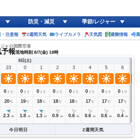
防災・減災
季節/レジャー
報・注意報
2週間天気
ライブカメラ
天気図
避難情報
ンジャロ国際空港
気予報
現地時刻 8/7(金) 18時
8日(土)
23
0
1
2
3
4
5
6
7
0
0
0
0
0
0
0
0
0
ミリ
ミリ
ミリ
ミリ
ミリ
ミリ
ミリ
ミリ
20
19
18
18
18
17
17
17
17
℃
℃
℃
℃
℃
℃
℃
℃
2.3
1.8
1.3
0.9
0.6
0.6
0.6
0.4
0.
m
m
m
m
m
m
m
m
今日明日
2週間天気