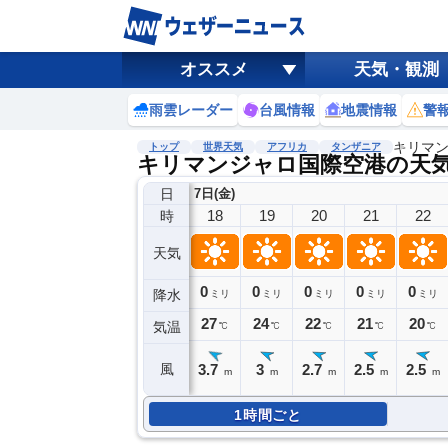
オススメ
天気・観測
雨雲レーダー
台風情報
地震情報
警
キリマ
トップ
世界天気
アフリカ
タンザニア
キリマンジャロ国際空港の天
日
7日(金)
18
19
20
21
22
時
天気
0
0
0
0
0
降水
ミリ
ミリ
ミリ
ミリ
ミリ
27
24
22
21
20
気温
℃
℃
℃
℃
℃
3.7
3
2.7
2.5
2.5
風
m
m
m
m
m
1時間ごと