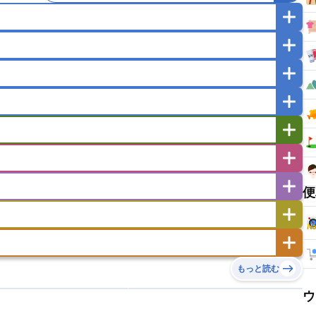
マカオ
モンゴル
北朝鮮
ガポール
タイ
フィリピン
ブルネイ
ー
ラオス人民民主共和国
東ティモール民主共和国
バングラデシュ
パキスタン
ブータン王国
イエメン
イスラエル
イラク
イラン
フスタン
カタール
キプロス
キルギス
ゼルバイジャン
アルバニア
アルメニア
リア
タジキスタン
トルクメニスタン
トルコ
エストニア
オランダ
オーストリア
便
キリバス
クック諸島
グアム
サイパン
サンマリノ共和国
ジブラルタル
ジョージア
ヒチ
ツバル
トンガ
ナウル共和国
ニウエ
バーミューダ諸島
スロバキア
スロベニア共和国
セルビア
ド
ハワイ
バヌアツ
パプアニューギニア
ノルウェー
ハンガリー
バチカン市国
チン
アンティグア・バーブーダ
ウルグアイ
島
ミクロネシア連邦
ワリス・フテュナ
リア
ベラルーシ
ベルギー
もっと読む
イアナ
キューバ
グアテマラ
グアドループ
ダ
エジプト
エスワティニ王国
エチオピア
ガル
ポーランド
マルタ
モナコ公国
リカ
コロンビア
ジャマイカ
スリナム
ウ
ボベルデ
ガボン
ガンビア
ガーナ共和国
ア
リトアニア
リヒテンシュタイン
セントビンセント及びグレナディーン諸島
セントルシア