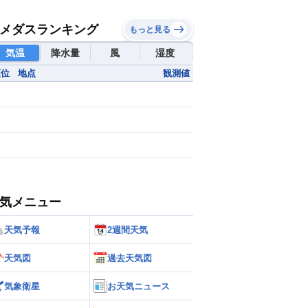
メダスランキング
もっと見る
気温
降水量
風
湿度
順位
地点
観測値
気メニュー
天気予報
2週間天気
天気図
過去天気図
気象衛星
お天気ニュース