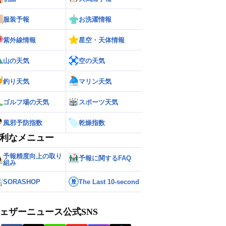
服装予報
お洗濯情報
紫外線情報
星空・天体情報
山の天気
空の天気
釣り天気
マリン天気
ゴルフ場の天気
スポーツ天気
風邪予防指数
乾燥指数
利なメニュー
予報精度向上の取り
予報に関するFAQ
組み
SORASHOP
The Last 10-second
ェザーニュース公式SNS