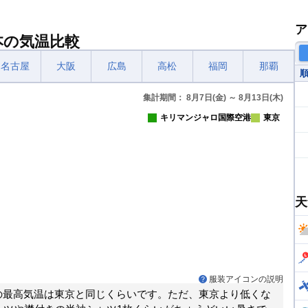
ア
本の気温比較
名古屋
大阪
広島
高松
福岡
那覇
集計期間： 8月7日(金) ～ 8月13日(木)
キリマンジャロ国際空港
東京
天
服装アイコンの説明
の最高気温は東京と同じくらいです。ただ、東京より低くな