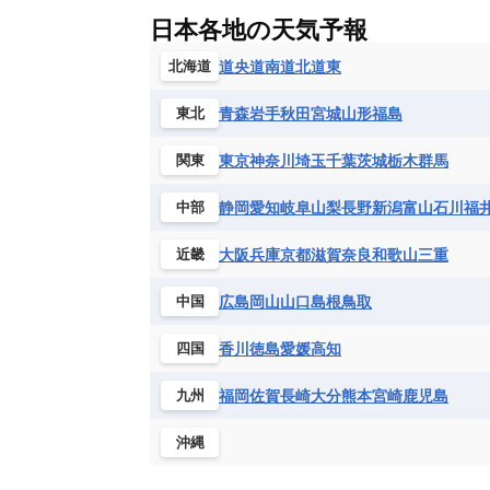
ギニア
ギニアビサウ共和国
ケ
ルクセンブルク
ルーマニア
ロ
チリ
トリニダード・トバゴ
ド
日本各地の天気予報
コンゴ民主共和国
コートジボワー
ハイチ共和国
バハマ
バルバド
シエラレオネ共和国
ジブチ共和国
道央
道南
道北
道東
北海道
ブラジル
プエルトリコ
ベネズ
セントヘレナ諸島
セーシェル
青森
岩手
秋田
宮城
山形
福島
東北
ボリビア
マルティニーク
メキ
チュニジア
トーゴ
ナイジェリ
ブルキナファソ
ブルンジ共和国
東京
神奈川
埼玉
千葉
茨城
栃木
群馬
関東
マラウイ共和国
マリ
モザンビ
静岡
愛知
岐阜
山梨
長野
新潟
富山
石川
福
中部
モーリタニア
リビア
リベリア
中央アフリカ共和国
南アフリカ共
大阪
兵庫
京都
滋賀
奈良
和歌山
三重
近畿
広島
岡山
山口
島根
鳥取
中国
香川
徳島
愛媛
高知
四国
福岡
佐賀
長崎
大分
熊本
宮崎
鹿児島
九州
沖縄