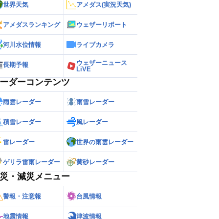
世界天気
アメダス(実況天気)
アメダスランキング
ウェザーリポート
河川水位情報
ライブカメラ
ウェザーニュース
長期予報
LiVE
ーダーコンテンツ
雨雲レーダー
雨雪レーダー
積雪レーダー
風レーダー
雷レーダー
世界の雨雲レーダー
ゲリラ雷雨レーダー
黄砂レーダー
災・減災メニュー
警報・注意報
台風情報
地震情報
津波情報