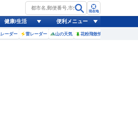
現在地
健康/生活
便利メニュー
風レーダー
雷レーダー
山の天気
花粉飛散情報
世界天気
8
9
10
11
12
13
14
15
0
0
0
0
0
0
0
0
ミリ
ミリ
ミリ
ミリ
ミリ
ミリ
ミリ
ミリ
ミリ
18
20
21
23
25
26
27
28
℃
℃
℃
℃
℃
℃
℃
℃
℃
8
1.5
1.9
2.3
2.7
3.3
3.7
3.9
3.8
m
m
m
m
m
m
m
m
m