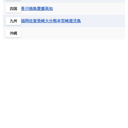
フランス領ギアナ
ブラジル
プエルトリコ
ソマリア連邦共和国
タンザニア
チャド
香川
徳島
愛媛
高知
四国
ベネズエラ
ベリーズ
ペルー
チュニジア
トーゴ
ナイジェリア連邦共和国
ホンジュラス
ボリビア
マルティニーク
福岡
佐賀
長崎
大分
熊本
宮崎
鹿児島
九州
ナミビア
ニジェール
ブルキナファソ
メキシコ
ブルンジ共和国
ベナン
ボツワナ
沖縄
マダガスカル
マラウイ共和国
マリ
モザンビーク
モロッコ
モーリシャス共和国
モーリタニア
リビア
リベリア共和国
ルワンダ共和国
レソト王国
中央アフリカ共和国
南アフリカ共和国
南スーダン
赤道ギニア共和国