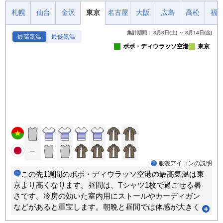
札幌
仙台
金沢
東京
名古屋
大阪
広島
高松
福
集計期間： 8月8日(土) ～ 8月14日(金)
最高気温
最低気温
ボボ・ディウラッソ空港
東京
服装アイコンの説明
この先1週間のボボ・ディウラッソ空港の最高気温は東
京より高くなります。昼間は、Tシャツ1枚で過ごせる暑
さです。冷房の効いた室内用にストールやカーディガン
などがあると重宝します。朝晩と昼間では体感が大きく
変わります。重ね着で調節できる服装がおすすめです。