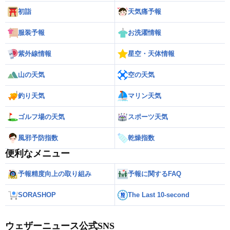
初詣
天気痛予報
服装予報
お洗濯情報
紫外線情報
星空・天体情報
山の天気
空の天気
釣り天気
マリン天気
ゴルフ場の天気
スポーツ天気
風邪予防指数
乾燥指数
便利なメニュー
予報精度向上の取り組み
予報に関するFAQ
SORASHOP
The Last 10-second
ウェザーニュース公式SNS