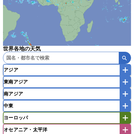
世界各地の天気
アジア
東南アジア
韓国
中国
台湾
香港
マカオ
南アジア
モンゴル
北朝鮮
インドネシア
カンボジア
シンガポール
中東
タイ
フィリピン
ブルネイ
ベトナム
インド
スリランカ
ネパール
マレーシア
ミャンマー
ヨーロッパ
バングラデシュ
パキスタン
ブータン王国
アフガニスタン
アラブ首長国連邦
イエメン
ラオス人民民主共和国
東ティモール民主共和国
モルディブ
オセアニア・太平洋
イスラエル
イラク
イラン
アイスランド
アイルランド