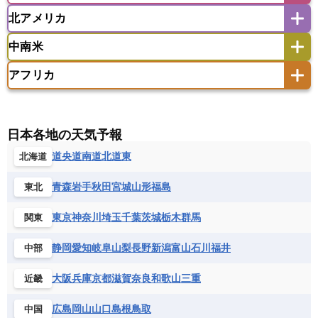
ウズベキスタン
オマーン
カザフスタン
北アメリカ
アゼルバイジャン
アルバニア
アルメニア
アメリカ領サモア
オーストラリア
キリバス
カタール
キプロス
キルギス
イギリス
イタリア
ウクライナ
中南米
クック諸島
グアム
サイパン
クウェート
サウジアラビア
シリア
アメリカ
アラスカ
カナダ
エストニア
オランダ
オーストリア
サモア独立国
ソロモン諸島
タヒチ
タジキスタン
トルクメニスタン
トルコ
アフリカ
バーミューダ諸島
ギリシャ
クロアチア
コソボ
アメリカ領バージン諸島
アルゼンチン
ツバル
トンガ
ナウル共和国
ニウエ
バーレーン
ヨルダン
レバノン
サンマリノ共和国
ジブラルタル
ジョージア
アンティグア・バーブーダ
ウルグアイ
ニューカレドニア
ニュージーランド
ハワイ
アルジェリア
アンゴラ
ウガンダ
スイス
スウェーデン
スペイン
エクアドル
エルサルバドル
ガイアナ
バヌアツ
パプアニューギニア
パラオ
エジプト
エスワティニ王国
エチオピア
日本各地の天気予報
スロバキア
スロベニア共和国
セルビア
キューバ
グアテマラ
グアドループ
フィジー
マーシャル諸島
ミクロネシア連邦
エリトリア国
カメルーン
カーボベルデ
道央
道南
道北
道東
北海道
チェコ
デンマーク
ドイツ
ノルウェー
グレナダ
ケイマン諸島
コスタリカ
ワリス・フテュナ
ガボン
ガンビア
ガーナ共和国
ギニア
ハンガリー
バチカン市国
フィンランド
コロンビア
ジャマイカ
スリナム
青森
岩手
秋田
宮城
山形
福島
東北
ギニアビサウ共和国
ケニア
コモロ連合
フランス
ブルガリア
ベラルーシ
セントクリストファー・ネービス
コンゴ共和国
コンゴ民主共和国
ベルギー
ボスニア・ヘルツェゴビナ
東京
神奈川
埼玉
千葉
茨城
栃木
群馬
関東
セントビンセント及びグレナディーン諸島
コートジボワール
ポルトガル
ポーランド
マルタ
セントルシア
チリ
トリニダード・トバゴ
静岡
愛知
岐阜
山梨
長野
新潟
富山
石川
福井
中部
サントメ・プリンシペ民主共和国
ザンビア共和国
モナコ公国
モルドバ
モンテネグロ
ドミニカ共和国
ドミニカ国
シエラレオネ共和国
ジブチ共和国
ラトビア
リトアニア
リヒテンシュタイン
大阪
兵庫
京都
滋賀
奈良
和歌山
三重
近畿
ニカラグア共和国
ハイチ共和国
バハマ
ジンバブエ
スーダン
セネガル
ルクセンブルク
ルーマニア
ロシア
バルバドス
パナマ
パラグアイ
広島
岡山
山口
島根
鳥取
中国
セントヘレナ諸島
セーシェル
北マケドニア