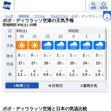
検索
現在地
雨雲レーダー
台風情報
地震情報
警報・注意報
ボボ・ディウラッソ空港
2週間天気
ラ
トップ
世界天気
アフリカ
ブルキナファソ
ボボ・ディウラッソ空港の天気予報
現地時刻 8/8(土) 20時
日
8日(土)
9日(日)
20
21
22
23
0
1
2
時
天気
0
0
1
1
1
2
3
3
降水
ミリ
ミリ
ミリ
ミリ
ミリ
ミリ
ミリ
27
27
26
25
25
24
23
2
気温
℃
℃
℃
℃
℃
℃
℃
1.1
1.1
0.6
0.8
1.2
1.8
1.9
1
風
m
m
m
m
m
m
m
1時間ごと
今日明日
2週間天気
ボボ・ディウラッソ空港と日本の気温比較