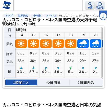
検索
現在地
雨雲レーダー
台風情報
地震情報
カルロス・ロビロサ・ペレス国
警報・注意報
2週間天気
ラ
トップ
世界天気
中南米
メキシコ
カルロス・ロビロサ・ペレス国際空港の天気予報
現地時刻 8/8(土) 14時
日
8日(土)
14
15
16
17
18
19
20
時
天気
0
0
0
0
0
1
1
1
降水
ミリ
ミリ
ミリ
ミリ
ミリ
ミリ
ミリ
36
36
36
34
32
29
27
2
気温
℃
℃
℃
℃
℃
℃
℃
3.3
3.7
4.2
4.9
5
3.6
2
2
風
m
m
m
m
m
m
m
1時間ごと
今日明日
2週間天気
カルロス・ロビロサ・ペレス国際空港と日本の気温