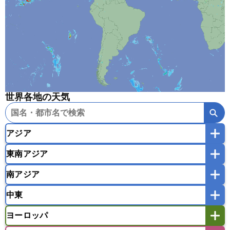
世界各地の天気
アジア
東南アジア
韓国
中国
台湾
香港
マカオ
南アジア
モンゴル
北朝鮮
インドネシア
カンボジア
シンガポール
中東
タイ
フィリピン
ブルネイ
ベトナム
インド
スリランカ
ネパール
マレーシア
ミャンマー
ヨーロッパ
バングラデシュ
パキスタン
ブータン王国
アフガニスタン
アラブ首長国連邦
イエメン
ラオス人民民主共和国
東ティモール民主共和国
モルディブ