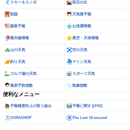
スキー＆スノボ
初日の出
初詣
天気痛予報
服装予報
お洗濯情報
紫外線情報
星空・天体情報
山の天気
空の天気
釣り天気
マリン天気
ゴルフ場の天気
スポーツ天気
風邪予防指数
乾燥指数
便利なメニュー
予報精度向上の取り組み
予報に関するFAQ
SORASHOP
The Last 10-second