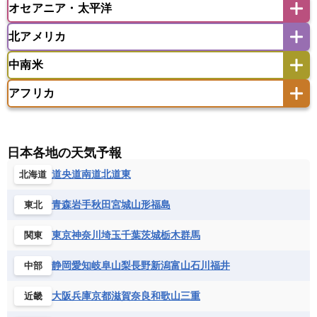
オセアニア・太平洋
イスラエル
イラク
イラン
アイスランド
アイルランド
ウズベキスタン
オマーン
カザフスタン
北アメリカ
アゼルバイジャン
アルバニア
アルメニア
アメリカ領サモア
オーストラリア
キリバス
カタール
キプロス
キルギス
イギリス
イタリア
ウクライナ
中南米
クック諸島
グアム
サイパン
クウェート
サウジアラビア
シリア
アメリカ
アラスカ
カナダ
エストニア
オランダ
オーストリア
サモア独立国
ソロモン諸島
タヒチ
タジキスタン
トルクメニスタン
トルコ
アフリカ
バーミューダ諸島
ギリシャ
クロアチア
コソボ
アメリカ領バージン諸島
アルゼンチン
ツバル
トンガ
ナウル共和国
ニウエ
バーレーン
ヨルダン
レバノン
サンマリノ共和国
ジブラルタル
ジョージア
アンティグア・バーブーダ
ウルグアイ
ニューカレドニア
ニュージーランド
ハワイ
アルジェリア
アンゴラ
ウガンダ
スイス
スウェーデン
スペイン
エクアドル
エルサルバドル
ガイアナ
バヌアツ
パプアニューギニア
パラオ
エジプト
エスワティニ王国
エチオピア
日本各地の天気予報
スロバキア
スロベニア共和国
セルビア
キューバ
グアテマラ
グアドループ
フィジー
マーシャル諸島
ミクロネシア連邦
エリトリア国
カメルーン
カーボベルデ
道央
道南
道北
道東
北海道
チェコ
デンマーク
ドイツ
ノルウェー
グレナダ
ケイマン諸島
コスタリカ
ワリス・フテュナ
ガボン
ガンビア
ガーナ共和国
ギニア
ハンガリー
バチカン市国
フィンランド
コロンビア
ジャマイカ
スリナム
青森
岩手
秋田
宮城
山形
福島
東北
ギニアビサウ共和国
ケニア
コモロ連合
フランス
ブルガリア
ベラルーシ
セントクリストファー・ネービス
コンゴ共和国
コンゴ民主共和国
ベルギー
ボスニア・ヘルツェゴビナ
東京
神奈川
埼玉
千葉
茨城
栃木
群馬
関東
セントビンセント及びグレナディーン諸島
コートジボワール
ポルトガル
ポーランド
マルタ
セントルシア
チリ
トリニダード・トバゴ
静岡
愛知
岐阜
山梨
長野
新潟
富山
石川
福井
中部
サントメ・プリンシペ民主共和国
ザンビア共和国
モナコ公国
モルドバ
モンテネグロ
ドミニカ共和国
ドミニカ国
シエラレオネ共和国
ジブチ共和国
ラトビア
リトアニア
リヒテンシュタイン
大阪
兵庫
京都
滋賀
奈良
和歌山
三重
近畿
ニカラグア共和国
ハイチ共和国
バハマ
ジンバブエ
スーダン
セネガル
ルクセンブルク
ルーマニア
ロシア