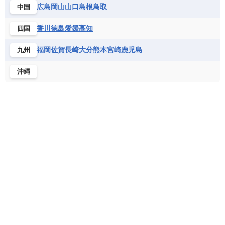
バルバドス
パナマ
パラグアイ
広島
岡山
山口
島根
鳥取
中国
セントヘレナ諸島
セーシェル
北マケドニア
フランス領ギアナ
ブラジル
プエルトリコ
ソマリア連邦共和国
タンザニア
チャド
香川
徳島
愛媛
高知
四国
ベネズエラ
ベリーズ
ペルー
チュニジア
トーゴ
ナイジェリア連邦共和国
ホンジュラス
ボリビア
マルティニーク
福岡
佐賀
長崎
大分
熊本
宮崎
鹿児島
九州
ナミビア
ニジェール
ブルキナファソ
メキシコ
ブルンジ共和国
ベナン
ボツワナ
沖縄
マダガスカル
マラウイ共和国
マリ
モザンビーク
モロッコ
モーリシャス共和国
モーリタニア
リビア
リベリア共和国
ルワンダ共和国
レソト王国
中央アフリカ共和国
南アフリカ共和国
南スーダン
赤道ギニア共和国