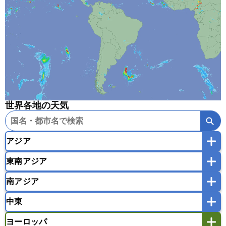
世界各地の天気
アジア
東南アジア
韓国
中国
台湾
香港
マカオ
南アジア
モンゴル
北朝鮮
インドネシア
カンボジア
シンガポール
中東
タイ
フィリピン
ブルネイ
ベトナム
インド
スリランカ
ネパール
マレーシア
ミャンマー
ヨーロッパ
バングラデシュ
パキスタン
ブータン王国