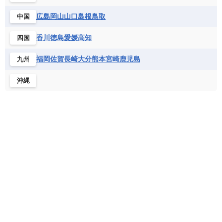
ジンバブエ
スーダン
セネガル
ルクセンブルク
ルーマニア
ロシア
バルバドス
パナマ
パラグアイ
広島
岡山
山口
島根
鳥取
中国
セントヘレナ諸島
セーシェル
北マケドニア
フランス領ギアナ
ブラジル
プエルトリコ
ソマリア連邦共和国
タンザニア
チャド
香川
徳島
愛媛
高知
四国
ベネズエラ
ベリーズ
ペルー
チュニジア
トーゴ
ナイジェリア連邦共和国
ホンジュラス
ボリビア
マルティニーク
福岡
佐賀
長崎
大分
熊本
宮崎
鹿児島
九州
ナミビア
ニジェール
ブルキナファソ
メキシコ
ブルンジ共和国
ベナン
ボツワナ
沖縄
マダガスカル
マラウイ共和国
マリ
モザンビーク
モロッコ
モーリシャス共和国
モーリタニア
リビア
リベリア共和国
ルワンダ共和国
レソト王国
中央アフリカ共和国
南アフリカ共和国
南スーダン
赤道ギニア共和国