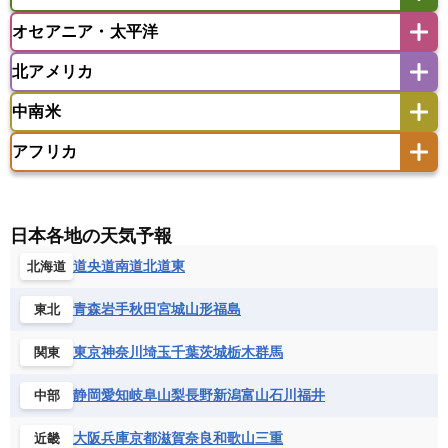
アフガニスタン
アラブ首長国連邦
イエメン
ラオス人民民主共和国
東ティモール民主共和国
モルディブ
オセアニア・太平洋
イスラエル
イラク
イラン
アイスランド
アイルランド
ウズベキスタン
オマーン
カザフスタン
北アメリカ
アゼルバイジャン
アルバニア
アルメニア
アメリカ領サモア
オーストラリア
キリバス
カタール
キプロス
キルギス
イギリス
イタリア
ウクライナ
中南米
クック諸島
グアム
サイパン
クウェート
サウジアラビア
シリア
アメリカ
アラスカ
カナダ
エストニア
オランダ
オーストリア
サモア独立国
ソロモン諸島
タヒチ
タジキスタン
トルクメニスタン
トルコ
アフリカ
バーミューダ諸島
ギリシャ
クロアチア
コソボ
アメリカ領バージン諸島
アルゼンチン
ツバル
トンガ
ナウル共和国
ニウエ
バーレーン
ヨルダン
レバノン
サンマリノ共和国
ジブラルタル
ジョージア
アンティグア・バーブーダ
ウルグアイ
ニューカレドニア
ニュージーランド
ハワイ
アルジェリア
アンゴラ
ウガンダ
スイス
スウェーデン
スペイン
エクアドル
エルサルバドル
ガイアナ
バヌアツ
パプアニューギニア
パラオ
エジプト
エスワティニ王国
エチオピア
日本各地の天気予報
スロバキア
スロベニア共和国
セルビア
キューバ
グアテマラ
グアドループ
フィジー
マーシャル諸島
ミクロネシア連邦
エリトリア国
カメルーン
カーボベルデ
道央
道南
道北
道東
北海道
チェコ
デンマーク
ドイツ
ノルウェー
グレナダ
ケイマン諸島
コスタリカ
ワリス・フテュナ
ガボン
ガンビア
ガーナ共和国
ギニア
ハンガリー
バチカン市国
フィンランド
コロンビア
ジャマイカ
スリナム
青森
岩手
秋田
宮城
山形
福島
東北
ギニアビサウ共和国
ケニア
コモロ連合
フランス
ブルガリア
ベラルーシ
セントクリストファー・ネービス
コンゴ共和国
コンゴ民主共和国
ベルギー
ボスニア・ヘルツェゴビナ
東京
神奈川
埼玉
千葉
茨城
栃木
群馬
関東
セントビンセント及びグレナディーン諸島
コートジボワール
ポルトガル
ポーランド
マルタ
セントルシア
チリ
トリニダード・トバゴ
静岡
愛知
岐阜
山梨
長野
新潟
富山
石川
福井
中部
サントメ・プリンシペ民主共和国
ザンビア共和国
モナコ公国
モルドバ
モンテネグロ
ドミニカ共和国
ドミニカ国
シエラレオネ共和国
ジブチ共和国
ラトビア
リトアニア
リヒテンシュタイン
大阪
兵庫
京都
滋賀
奈良
和歌山
三重
近畿
ニカラグア共和国
ハイチ共和国
バハマ