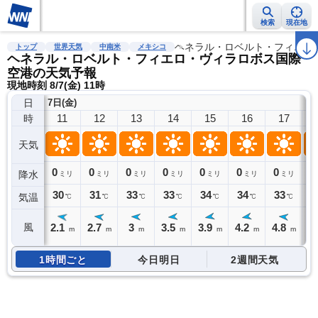
検索
現在地
雨雲レーダー
台風情報
地震情報
ヘネラル・ロベルト・フィエロ
警報・注意報
2週間天気
ラ
トップ
世界天気
中南米
メキシコ
ヘネラル・ロベルト・フィエロ・ヴィラロボス国際
空港の天気予報
現地時刻 8/7(金) 11時
日
7日(金)
11
12
13
14
15
16
17
時
天気
0
0
0
0
0
0
0
0
降水
ミリ
ミリ
ミリ
ミリ
ミリ
ミリ
ミリ
30
31
33
33
34
34
33
3
気温
℃
℃
℃
℃
℃
℃
℃
2.1
2.7
3
3.5
3.9
4.2
4.8
4
風
m
m
m
m
m
m
m
1時間ごと
今日明日
2週間天気