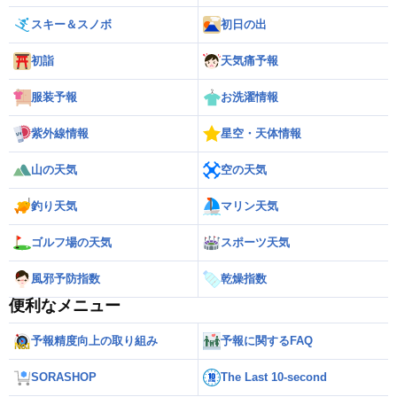
スキー＆スノボ
初日の出
初詣
天気痛予報
服装予報
お洗濯情報
紫外線情報
星空・天体情報
山の天気
空の天気
釣り天気
マリン天気
ゴルフ場の天気
スポーツ天気
風邪予防指数
乾燥指数
便利なメニュー
予報精度向上の取り組み
予報に関するFAQ
SORASHOP
The Last 10-second