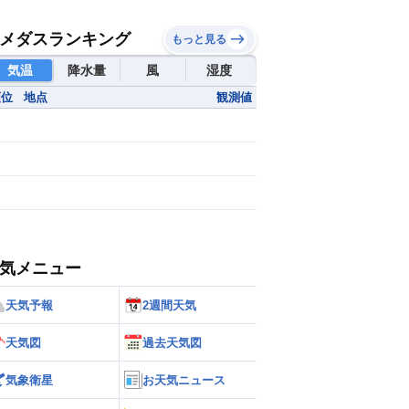
メダスランキング
もっと見る
気温
降水量
風
湿度
順位
地点
観測値
気メニュー
天気予報
2週間天気
天気図
過去天気図
気象衛星
お天気ニュース