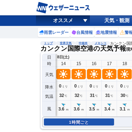
オススメ
天気・観測
雨雲レーダー
台風情報
地震情報
警
カンクン国
トップ
世界天気
中南米
メキシコ
カンクン国際空港の天気予報
現地
日
8日(土)
14
15
16
17
18
時
天気
0
0
0
0
0
降水
ミリ
ミリ
ミリ
ミリ
ミリ
32
32
31
31
30
気温
℃
℃
℃
℃
℃
3.6
3.6
3.5
3.4
3.1
風
m
m
m
m
m
1時間ごと