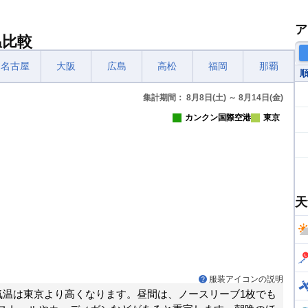
ア
温比較
名古屋
大阪
広島
高松
福岡
那覇
集計期間： 8月8日(土) ～ 8月14日(金)
カンクン国際空港
東京
天
服装アイコンの説明
気温は東京より高くなります。昼間は、ノースリーブ1枚でも