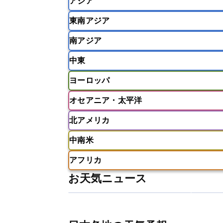
アジア
東南アジア
韓国
中国
台湾
香港
南アジア
インドネシア
カンボジア
シン
中東
ベトナム
マレーシア
ミャンマ
インド
スリランカ
ネパール
ヨーロッパ
モルディブ
アフガニスタン
アラブ首長国連邦
オセアニア・太平洋
ウズベキスタン
オマーン
カザ
アイスランド
アイルランド
ア
クウェート
サウジアラビア
シ
北アメリカ
イギリス
イタリア
ウクライナ
アメリカ領サモア
オーストラリア
バーレーン
ヨルダン
レバノン
ギリシャ
クロアチア
コソボ
中南米
サモア独立国
ソロモン諸島
タ
アメリカ
アラスカ
カナダ
スイス
スウェーデン
スペイン
ニューカレドニア
ニュージーラン
アフリカ
チェコ
デンマーク
ドイツ
アメリカ領バージン諸島
アルゼン
パラオ
フィジー
マーシャル諸
お天気ニュース
フィンランド
フランス
ブルガ
エクアドル
エルサルバドル
ガ
アルジェリア
アンゴラ
ウガン
ボスニア・ヘルツェゴビナ
ポルト
グレナダ
ケイマン諸島
コスタ
エリトリア国
カメルーン
カー
モルドバ
モンテネグロ
ラトビ
セントクリストファー・ネービス
ギニア
ギニアビサウ共和国
ケ
ルクセンブルク
ルーマニア
ロ
チリ
トリニダード・トバゴ
ド