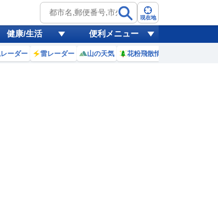
現在地
健康/生活
便利メニュー
風レーダー
雷レーダー
山の天気
花粉飛散情報
世界天気
4
5
6
7
8
9
10
11
0
0
0
0
0
0
0
0
ミリ
ミリ
ミリ
ミリ
ミリ
ミリ
ミリ
ミリ
ミリ
26
25
25
26
28
30
31
32
℃
℃
℃
℃
℃
℃
℃
℃
℃
1.7
1.7
1.8
1.8
2.1
2.5
2.8
3.1
m
m
m
m
m
m
m
m
m