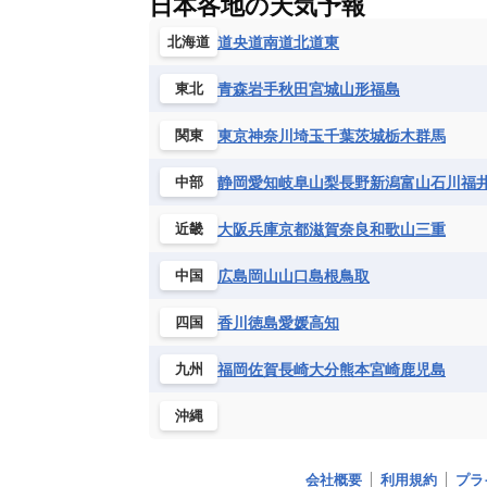
日本各地の天気予報
コンゴ民主共和国
コートジボワー
ハイチ共和国
バハマ
バルバド
シエラレオネ共和国
ジブチ共和国
道央
道南
道北
道東
北海道
ブラジル
プエルトリコ
ベネズ
セントヘレナ諸島
セーシェル
青森
岩手
秋田
宮城
山形
福島
東北
ボリビア
マルティニーク
メキ
チュニジア
トーゴ
ナイジェリ
ブルキナファソ
ブルンジ共和国
東京
神奈川
埼玉
千葉
茨城
栃木
群馬
関東
マラウイ共和国
マリ
モザンビ
静岡
愛知
岐阜
山梨
長野
新潟
富山
石川
福
中部
モーリタニア
リビア
リベリア
中央アフリカ共和国
南アフリカ共
大阪
兵庫
京都
滋賀
奈良
和歌山
三重
近畿
広島
岡山
山口
島根
鳥取
中国
香川
徳島
愛媛
高知
四国
福岡
佐賀
長崎
大分
熊本
宮崎
鹿児島
九州
沖縄
会社概要
利用規約
プラ