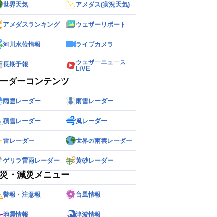
世界天気
アメダス(実況天気)
アメダスランキング
ウェザーリポート
河川水位情報
ライブカメラ
ウェザーニュース
長期予報
LiVE
ーダーコンテンツ
雨雲レーダー
雨雪レーダー
積雪レーダー
風レーダー
雷レーダー
世界の雨雲レーダー
ゲリラ雷雨レーダー
黄砂レーダー
災・減災メニュー
警報・注意報
台風情報
地震情報
津波情報