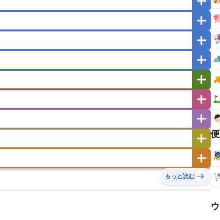
マカオ
モンゴル
北朝鮮
ガポール
タイ
フィリピン
ブルネイ
ー
ラオス人民民主共和国
東ティモール民主共和国
バングラデシュ
パキスタン
ブータン王国
イエメン
イスラエル
イラク
イラン
フスタン
カタール
キプロス
キルギス
ゼルバイジャン
アルバニア
アルメニア
リア
タジキスタン
トルクメニスタン
トルコ
エストニア
オランダ
オーストリア
キリバス
クック諸島
グアム
サイパン
サンマリノ共和国
ジブラルタル
ジョージア
便
ヒチ
ツバル
トンガ
ナウル共和国
ニウエ
バーミューダ諸島
スロバキア
スロベニア共和国
セルビア
ド
ハワイ
バヌアツ
パプアニューギニア
ノルウェー
ハンガリー
バチカン市国
チン
アンティグア・バーブーダ
ウルグアイ
島
ミクロネシア連邦
ワリス・フテュナ
リア
ベラルーシ
ベルギー
もっと読む
イアナ
キューバ
グアテマラ
グアドループ
ダ
エジプト
エスワティニ王国
エチオピア
ガル
ポーランド
マルタ
モナコ公国
リカ
コロンビア
ジャマイカ
スリナム
ボベルデ
ガボン
ガンビア
ガーナ共和国
ア
リトアニア
リヒテンシュタイン
セントビンセント及びグレナディーン諸島
セントルシア
ウ
ニア
コモロ連合
コンゴ共和国
シア
北マケドニア
ミニカ共和国
ドミニカ国
ニカラグア共和国