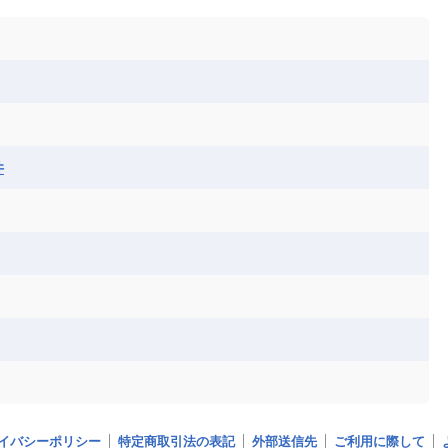
ル
サントメ・プリンシペ民主共和国
ザンビア共和国
ス
パナマ
パラグアイ
フランス領ギアナ
ジンバブエ
スーダン
セネガル
エラ
ベリーズ
ペルー
ホンジュラス
ソマリア連邦共和国
タンザニア
チャド
シコ
ア連邦共和国
ナミビア
ニジェール
ベナン
ボツワナ
マダガスカル
ーク
モロッコ
モーリシャス共和国
井
共和国
ルワンダ共和国
レソト王国
和国
南スーダン
赤道ギニア共和国
イバシーポリシー
特定商取引法の表記
外部送信先
ご利用に際して