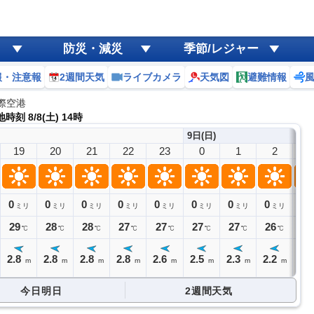
防災・減災
季節/レジャー
報・注意報
2週間天気
ライブカメラ
天気図
避難情報
際空港
時刻 8/8(土) 14時
9日(日)
19
20
21
22
23
0
1
2
3
0
0
0
0
0
0
0
0
0
ミリ
ミリ
ミリ
ミリ
ミリ
ミリ
ミリ
ミリ
29
28
28
27
27
27
27
26
26
℃
℃
℃
℃
℃
℃
℃
℃
2.8
2.8
2.8
2.8
2.6
2.5
2.3
2.2
2
m
m
m
m
m
m
m
m
今日明日
2週間天気