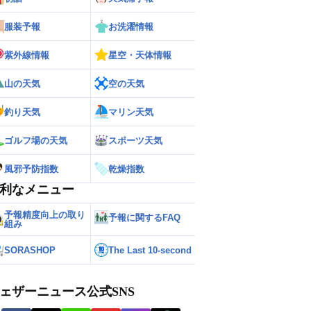
服装予報
お洗濯情報
紫外線情報
星空・天体情報
山の天気
空の天気
釣り天気
マリン天気
ゴルフ場の天気
スポーツ天気
風邪予防指数
乾燥指数
利なメニュー
予報精度向上の取り
予報に関するFAQ
組み
SORASHOP
The Last 10-second
ェザーニュース公式SNS