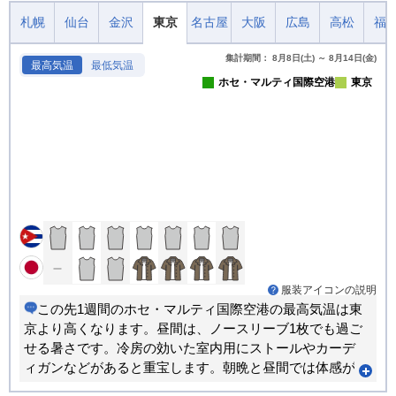
札幌
仙台
金沢
東京
名古屋
大阪
広島
高松
福
集計期間： 8月8日(土) ～ 8月14日(金)
最高気温
最低気温
ホセ・マルティ国際空港
東京
服装アイコンの説明
この先1週間のホセ・マルティ国際空港の最高気温は東
京より高くなります。昼間は、ノースリーブ1枚でも過ご
せる暑さです。冷房の効いた室内用にストールやカーデ
ィガンなどがあると重宝します。朝晩と昼間では体感が
大きく変わります。重ね着で調節できる服装がおすすめ