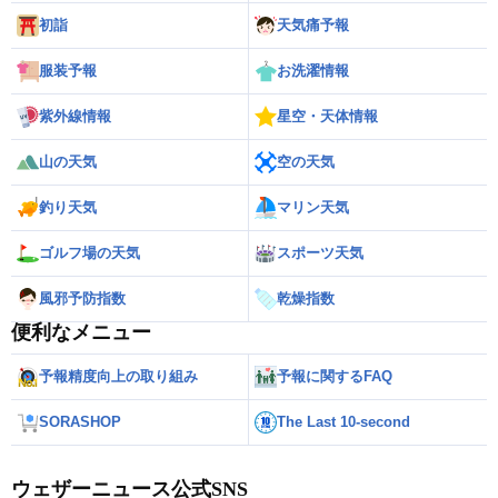
初詣
天気痛予報
服装予報
お洗濯情報
紫外線情報
星空・天体情報
山の天気
空の天気
釣り天気
マリン天気
ゴルフ場の天気
スポーツ天気
風邪予防指数
乾燥指数
便利なメニュー
予報精度向上の取り組み
予報に関するFAQ
SORASHOP
The Last 10-second
ウェザーニュース公式SNS