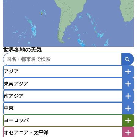
世界各地の天気
アジア
東南アジア
韓国
中国
台湾
香港
マカオ
南アジア
モンゴル
北朝鮮
インドネシア
カンボジア
シンガポール
中東
タイ
フィリピン
ブルネイ
ベトナム
インド
スリランカ
ネパール
マレーシア
ミャンマー
ヨーロッパ
バングラデシュ
パキスタン
ブータン王国
アフガニスタン
アラブ首長国連邦
イエメン
ラオス人民民主共和国
東ティモール民主共和国
モルディブ
オセアニア・太平洋
イスラエル
イラク
イラン
アイスランド
アイルランド