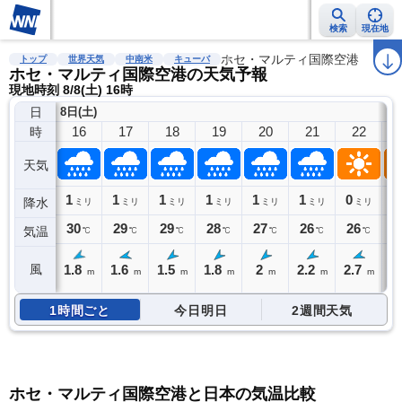
検索
現在地
雨雲レーダー
台風情報
地震情報
ホセ・マルティ国際空港
警報・注意報
2週間天気
ラ
トップ
世界天気
中南米
キューバ
ホセ・マルティ国際空港の天気予報
現地時刻 8/8(土) 16時
日
8日(土)
16
17
18
19
20
21
22
時
天気
1
1
1
1
1
1
0
0
降水
ミリ
ミリ
ミリ
ミリ
ミリ
ミリ
ミリ
30
29
29
28
27
26
26
2
気温
℃
℃
℃
℃
℃
℃
℃
1.8
1.6
1.5
1.8
2
2.2
2.7
2
風
m
m
m
m
m
m
m
1時間ごと
今日明日
2週間天気
ホセ・マルティ国際空港と日本の気温比較