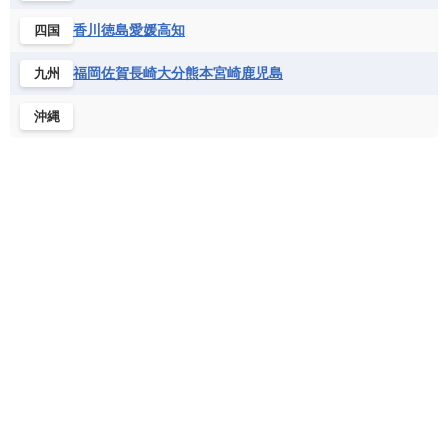
フランス領ギアナ
ブラジル
プエルトリコ
ソマリア連邦共和国
タンザニア
チャド
香川
徳島
愛媛
高知
四国
ベネズエラ
ベリーズ
ペルー
チュニジア
トーゴ
ナイジェリア連邦共和国
ホンジュラス
ボリビア
マルティニーク
福岡
佐賀
長崎
大分
熊本
宮崎
鹿児島
九州
ナミビア
ニジェール
ブルキナファソ
メキシコ
ブルンジ共和国
ベナン
ボツワナ
沖縄
マダガスカル
マラウイ共和国
マリ
モザンビーク
モロッコ
モーリシャス共和国
モーリタニア
リビア
リベリア共和国
ルワンダ共和国
レソト王国
中央アフリカ共和国
南アフリカ共和国
南スーダン
赤道ギニア共和国