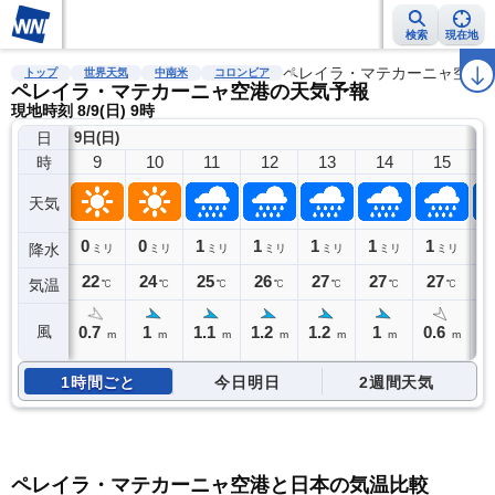
検索
現在地
雨雲レーダー
台風情報
地震情報
ペレイラ・マテカーニャ空港
警報・注意報
2週間天気
ラ
トップ
世界天気
中南米
コロンビア
ペレイラ・マテカーニャ空港の天気予報
現地時刻 8/9(日) 9時
日
9日(日)
9
10
11
12
13
14
15
時
天気
0
0
1
1
1
1
1
1
降水
ミリ
ミリ
ミリ
ミリ
ミリ
ミリ
ミリ
22
24
25
26
27
27
27
2
気温
℃
℃
℃
℃
℃
℃
℃
0.7
1
1.1
1.2
1.2
1
0.6
0
風
m
m
m
m
m
m
m
1時間ごと
今日明日
2週間天気
ペレイラ・マテカーニャ空港と日本の気温比較