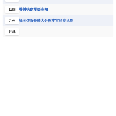
北マケドニア
フランス領ギアナ
ブラジル
プエルトリコ
ソマリア連邦共和国
タンザニア
チャド
香川
徳島
愛媛
高知
四国
ベネズエラ
ベリーズ
ペルー
チュニジア
トーゴ
ナイジェリア連邦共和国
ホンジュラス
ボリビア
マルティニーク
福岡
佐賀
長崎
大分
熊本
宮崎
鹿児島
九州
ナミビア
ニジェール
ブルキナファソ
メキシコ
ブルンジ共和国
ベナン
ボツワナ
沖縄
マダガスカル
マラウイ共和国
マリ
モザンビーク
モロッコ
モーリシャス共和国
モーリタニア
リビア
リベリア共和国
ルワンダ共和国
レソト王国
中央アフリカ共和国
南アフリカ共和国
南スーダン
赤道ギニア共和国