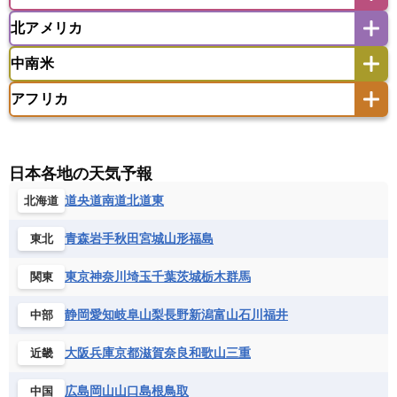
アイスランド
アイルランド
ウズベキスタン
オマーン
カザフスタン
北アメリカ
アゼルバイジャン
アルバニア
アルメニア
アメリカ領サモア
オーストラリア
キリバス
カタール
キプロス
キルギス
イギリス
イタリア
ウクライナ
中南米
クック諸島
グアム
サイパン
クウェート
サウジアラビア
シリア
アメリカ
アラスカ
カナダ
エストニア
オランダ
オーストリア
サモア独立国
ソロモン諸島
タヒチ
タジキスタン
トルクメニスタン
トルコ
アフリカ
バーミューダ諸島
ギリシャ
クロアチア
コソボ
アメリカ領バージン諸島
アルゼンチン
ツバル
トンガ
ナウル共和国
ニウエ
バーレーン
ヨルダン
レバノン
サンマリノ共和国
ジブラルタル
ジョージア
アンティグア・バーブーダ
ウルグアイ
ニューカレドニア
ニュージーランド
ハワイ
アルジェリア
アンゴラ
ウガンダ
スイス
スウェーデン
スペイン
エクアドル
エルサルバドル
ガイアナ
バヌアツ
パプアニューギニア
パラオ
エジプト
エスワティニ王国
エチオピア
日本各地の天気予報
スロバキア
スロベニア共和国
セルビア
キューバ
グアテマラ
グアドループ
フィジー
マーシャル諸島
ミクロネシア連邦
エリトリア国
カメルーン
カーボベルデ
道央
道南
道北
道東
北海道
チェコ
デンマーク
ドイツ
ノルウェー
グレナダ
ケイマン諸島
コスタリカ
ワリス・フテュナ
ガボン
ガンビア
ガーナ共和国
ギニア
ハンガリー
バチカン市国
フィンランド
コロンビア
ジャマイカ
スリナム
青森
岩手
秋田
宮城
山形
福島
東北
ギニアビサウ共和国
ケニア
コモロ連合
フランス
ブルガリア
ベラルーシ
セントクリストファー・ネービス
コンゴ共和国
コンゴ民主共和国
ベルギー
ボスニア・ヘルツェゴビナ
東京
神奈川
埼玉
千葉
茨城
栃木
群馬
関東
セントビンセント及びグレナディーン諸島
コートジボワール
ポルトガル
ポーランド
マルタ
セントルシア
チリ
トリニダード・トバゴ
静岡
愛知
岐阜
山梨
長野
新潟
富山
石川
福井
中部
サントメ・プリンシペ民主共和国
ザンビア共和国
モナコ公国
モルドバ
モンテネグロ
ドミニカ共和国
ドミニカ国
シエラレオネ共和国
ジブチ共和国
ラトビア
リトアニア
リヒテンシュタイン
大阪
兵庫
京都
滋賀
奈良
和歌山
三重
近畿
ニカラグア共和国
ハイチ共和国
バハマ
ジンバブエ
スーダン
セネガル
ルクセンブルク
ルーマニア
ロシア
バルバドス
パナマ
パラグアイ
広島
岡山
山口
島根
鳥取
中国
セントヘレナ諸島
セーシェル