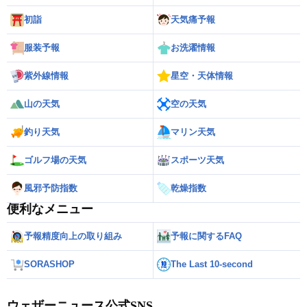
初詣
天気痛予報
服装予報
お洗濯情報
紫外線情報
星空・天体情報
山の天気
空の天気
釣り天気
マリン天気
ゴルフ場の天気
スポーツ天気
風邪予防指数
乾燥指数
便利なメニュー
予報精度向上の取り組み
予報に関するFAQ
SORASHOP
The Last 10-second
ウェザーニュース公式SNS