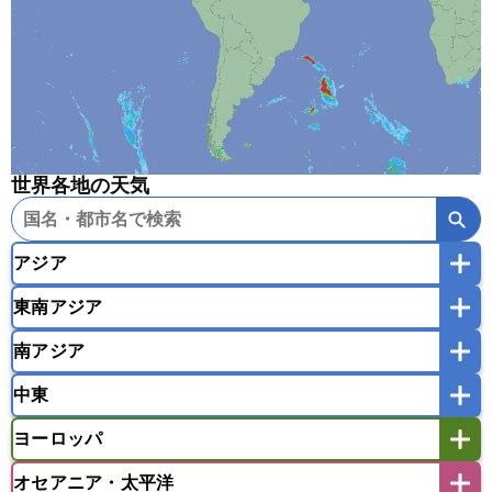
世界各地の天気
アジア
東南アジア
韓国
中国
台湾
香港
マカオ
南アジア
モンゴル
北朝鮮
インドネシア
カンボジア
シンガポール
中東
タイ
フィリピン
ブルネイ
ベトナム
インド
スリランカ
ネパール
マレーシア
ミャンマー
ヨーロッパ
バングラデシュ
パキスタン
ブータン王国
アフガニスタン
アラブ首長国連邦
イエメン
ラオス人民民主共和国
東ティモール民主共和国
モルディブ
オセアニア・太平洋
イスラエル
イラク
イラン