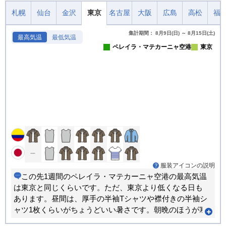
札幌
仙台
金沢
東京
名古屋
大阪
広島
高松
福
集計期間： 8月9日(日) ～ 8月15日(土)
最高気温
最低気温
ペレイラ・マテカーニャ空港
東京
服装アイコンの説明
この先1週間のペレイラ・マテカーニャ空港の最高気温
は東京と同じくらいです。ただ、東京より低くなる日も
あります。昼間は、厚手の半袖Tシャツや襟付きの半袖シ
ャツ1枚くらいがちょうどいい暑さです。朝晩のほうが寒
い日が多くなります。重ね着で調節できる服装がおすす