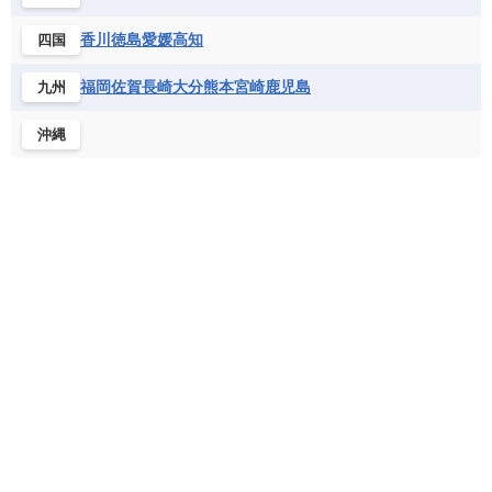
北マケドニア
フランス領ギアナ
ブラジル
プエルトリコ
ソマリア連邦共和国
タンザニア
チャド
香川
徳島
愛媛
高知
四国
ベネズエラ
ベリーズ
ペルー
チュニジア
トーゴ
ナイジェリア連邦共和国
ホンジュラス
ボリビア
マルティニーク
福岡
佐賀
長崎
大分
熊本
宮崎
鹿児島
九州
ナミビア
ニジェール
ブルキナファソ
メキシコ
ブルンジ共和国
ベナン
ボツワナ
沖縄
マダガスカル
マラウイ共和国
マリ
モザンビーク
モロッコ
モーリシャス共和国
モーリタニア
リビア
リベリア共和国
ルワンダ共和国
レソト王国
中央アフリカ共和国
南アフリカ共和国
南スーダン
赤道ギニア共和国