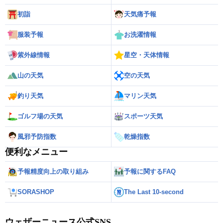
初詣
天気痛予報
服装予報
お洗濯情報
紫外線情報
星空・天体情報
山の天気
空の天気
釣り天気
マリン天気
ゴルフ場の天気
スポーツ天気
風邪予防指数
乾燥指数
便利なメニュー
予報精度向上の取り組み
予報に関するFAQ
SORASHOP
The Last 10-second
ウェザーニュース公式SNS