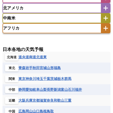
アイスランド
アイルランド
ウズベキスタン
オマーン
カザフスタン
北アメリカ
アゼルバイジャン
アルバニア
アルメニア
アメリカ領サモア
オーストラリア
キリバス
カタール
キプロス
キルギス
イギリス
イタリア
ウクライナ
中南米
クック諸島
グアム
サイパン
クウェート
サウジアラビア
シリア
アメリカ
アラスカ
カナダ
エストニア
オランダ
オーストリア
サモア独立国
ソロモン諸島
タヒチ
タジキスタン
トルクメニスタン
トルコ
アフリカ
バーミューダ諸島
ギリシャ
クロアチア
コソボ
アメリカ領バージン諸島
アルゼンチン
ツバル
トンガ
ナウル共和国
ニウエ
バーレーン
ヨルダン
レバノン
サンマリノ共和国
ジブラルタル
ジョージア
アンティグア・バーブーダ
ウルグアイ
ニューカレドニア
ニュージーランド
ハワイ
アルジェリア
アンゴラ
ウガンダ
スイス
スウェーデン
スペイン
エクアドル
エルサルバドル
ガイアナ
バヌアツ
パプアニューギニア
パラオ
エジプト
エスワティニ王国
エチオピア
日本各地の天気予報
スロバキア
スロベニア共和国
セルビア
キューバ
グアテマラ
グアドループ
フィジー
マーシャル諸島
ミクロネシア連邦
エリトリア国
カメルーン
カーボベルデ
道央
道南
道北
道東
北海道
チェコ
デンマーク
ドイツ
ノルウェー
グレナダ
ケイマン諸島
コスタリカ
ワリス・フテュナ
ガボン
ガンビア
ガーナ共和国
ギニア
ハンガリー
バチカン市国
フィンランド
コロンビア
ジャマイカ
スリナム
青森
岩手
秋田
宮城
山形
福島
東北
ギニアビサウ共和国
ケニア
コモロ連合
フランス
ブルガリア
ベラルーシ
セントクリストファー・ネービス
コンゴ共和国
コンゴ民主共和国
ベルギー
ボスニア・ヘルツェゴビナ
東京
神奈川
埼玉
千葉
茨城
栃木
群馬
関東
セントビンセント及びグレナディーン諸島
コートジボワール
ポルトガル
ポーランド
マルタ
セントルシア
チリ
トリニダード・トバゴ
静岡
愛知
岐阜
山梨
長野
新潟
富山
石川
福井
中部
サントメ・プリンシペ民主共和国
ザンビア共和国
モナコ公国
モルドバ
モンテネグロ
ドミニカ共和国
ドミニカ国
シエラレオネ共和国
ジブチ共和国
ラトビア
リトアニア
リヒテンシュタイン
大阪
兵庫
京都
滋賀
奈良
和歌山
三重
近畿
ニカラグア共和国
ハイチ共和国
バハマ
ジンバブエ
スーダン
セネガル
ルクセンブルク
ルーマニア
ロシア
バルバドス
パナマ
パラグアイ
広島
岡山
山口
島根
鳥取
中国
セントヘレナ諸島
セーシェル