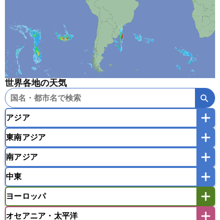
世界各地の天気
アジア
東南アジア
韓国
中国
台湾
香港
マカオ
南アジア
モンゴル
北朝鮮
インドネシア
カンボジア
シンガポール
中東
タイ
フィリピン
ブルネイ
ベトナム
インド
スリランカ
ネパール
マレーシア
ミャンマー
ヨーロッパ
バングラデシュ
パキスタン
ブータン王国
アフガニスタン
アラブ首長国連邦
イエメン
ラオス人民民主共和国
東ティモール民主共和国
モルディブ
オセアニア・太平洋
イスラエル
イラク
イラン