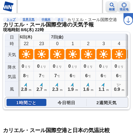
検索
現在地
雨雲レーダー
台風情報
地震情報
カリエル・スール国際空港
警報・注意報
2週間天気
ラ
トップ
世界天気
中南米
チリ
カリエル・スール国際空港の天気予報
現地時刻 8/6(木) 22時
日
6日(木)
7日(金)
22
23
0
1
2
3
4
時
天気
0
0
0
0
0
0
0
0
降水
ミリ
ミリ
ミリ
ミリ
ミリ
ミリ
ミリ
8
7
7
6
6
6
6
気温
℃
℃
℃
℃
℃
℃
℃
2.8
2.7
2.3
1.9
1.6
1.1
0.9
1
風
m
m
m
m
m
m
m
1時間ごと
今日明日
2週間天気
カリエル・スール国際空港と日本の気温比較