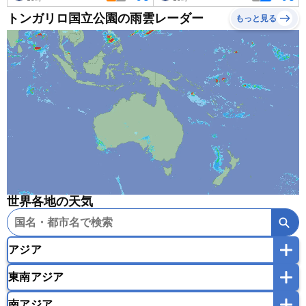
トンガリロ国立公園の雨雲レーダー
もっと見る
世界各地の天気
アジア
東南アジア
韓国
中国
台湾
香港
マカオ
南アジア
モンゴル
北朝鮮