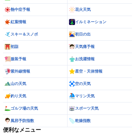
熱中症予報
花火天気
紅葉情報
イルミネーション
スキー＆スノボ
初日の出
初詣
天気痛予報
服装予報
お洗濯情報
紫外線情報
星空・天体情報
山の天気
空の天気
釣り天気
マリン天気
ゴルフ場の天気
スポーツ天気
風邪予防指数
乾燥指数
便利なメニュー