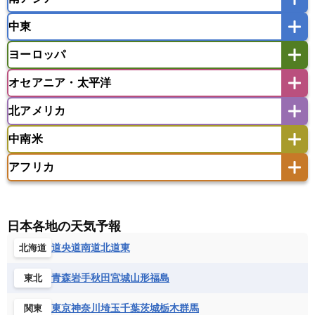
インドネシア
カンボジア
シンガポール
中東
タイ
フィリピン
ブルネイ
ベトナム
インド
スリランカ
ネパール
マレーシア
ミャンマー
ヨーロッパ
バングラデシュ
パキスタン
ブータン王国
アフガニスタン
アラブ首長国連邦
イエメン
ラオス人民民主共和国
東ティモール民主共和国
モルディブ
オセアニア・太平洋
イスラエル
イラク
イラン
アイスランド
アイルランド
ウズベキスタン
オマーン
カザフスタン
北アメリカ
アゼルバイジャン
アルバニア
アルメニア
アメリカ領サモア
オーストラリア
キリバス
カタール
キプロス
キルギス
イギリス
イタリア
ウクライナ
中南米
クック諸島
グアム
サイパン
クウェート
サウジアラビア
シリア
アメリカ
アラスカ
カナダ
エストニア
オランダ
オーストリア
サモア独立国
ソロモン諸島
タヒチ
タジキスタン
トルクメニスタン
トルコ
アフリカ
バーミューダ諸島
ギリシャ
クロアチア
コソボ
アメリカ領バージン諸島
アルゼンチン
ツバル
トンガ
ナウル共和国
ニウエ
バーレーン
ヨルダン
レバノン
サンマリノ共和国
ジブラルタル
ジョージア
アンティグア・バーブーダ
ウルグアイ
ニューカレドニア
ニュージーランド
ハワイ
アルジェリア
アンゴラ
ウガンダ
スイス
スウェーデン
スペイン
エクアドル
エルサルバドル
ガイアナ
バヌアツ
パプアニューギニア
パラオ
エジプト
エスワティニ王国
エチオピア
日本各地の天気予報
スロバキア
スロベニア共和国
セルビア
キューバ
グアテマラ
グアドループ
フィジー
マーシャル諸島
ミクロネシア連邦
エリトリア国
カメルーン
カーボベルデ
道央
道南
道北
道東
北海道
チェコ
デンマーク
ドイツ
ノルウェー
グレナダ
ケイマン諸島
コスタリカ
ワリス・フテュナ
ガボン
ガンビア
ガーナ共和国
ギニア
ハンガリー
バチカン市国
フィンランド
コロンビア
ジャマイカ
スリナム
青森
岩手
秋田
宮城
山形
福島
東北
ギニアビサウ共和国
ケニア
コモロ連合
フランス
ブルガリア
ベラルーシ
セントクリストファー・ネービス
コンゴ共和国
コンゴ民主共和国
ベルギー
ボスニア・ヘルツェゴビナ
東京
神奈川
埼玉
千葉
茨城
栃木
群馬
関東
セントビンセント及びグレナディーン諸島