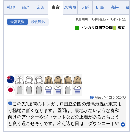
札幌
仙台
金沢
東京
名古屋
大阪
広島
高松
福
集計期間： 8月8日(土) ～ 8月14日(金)
最高気温
最低気温
トンガリロ国立公園
東京
服装アイコンの説明
この先1週間のトンガリロ国立公園の最高気温は東京よ
り極端に低くなります。昼間は、裏地がないような春秋
向けのアウターやジャケットなどの上着があるとちょう
ど良く過ごせそうです。冷え込む日は、ダウンコートや
マフラーなどの防寒具が重宝します。朝晩のほうが寒い