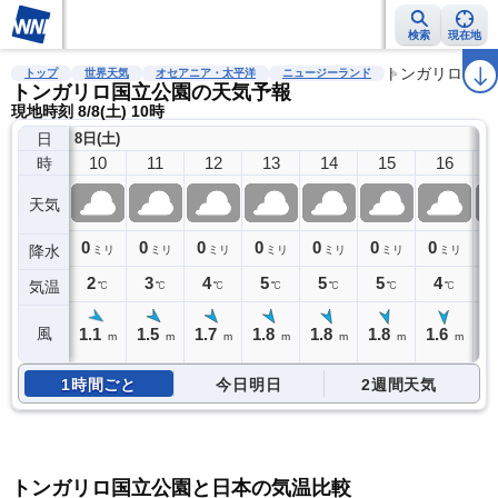
検索
現在地
雨雲レーダー
台風情報
地震情報
警報・注意報
トンガリロ国立
2週間天気
ラ
トップ
世界天気
オセアニア・太平洋
ニュージーランド
トンガリロ国立公園の天気予報
現地時刻 8/8(土) 10時
日
8日(土)
10
11
12
13
14
15
16
時
天気
0
0
0
0
0
0
0
0
降水
ミリ
ミリ
ミリ
ミリ
ミリ
ミリ
ミリ
2
3
4
5
5
5
4
気温
℃
℃
℃
℃
℃
℃
℃
1.1
1.5
1.7
1.8
1.8
1.8
1.6
1
風
m
m
m
m
m
m
m
1時間ごと
今日明日
2週間天気
トンガリロ国立公園と日本の気温比較