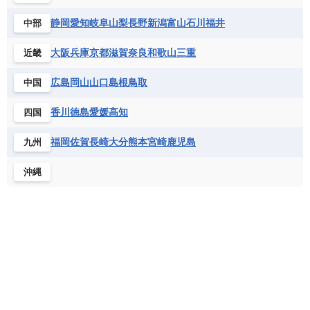
コートジボワール
ポルトガル
ポーランド
マルタ
セントルシア
チリ
トリニダード・トバゴ
静岡
愛知
岐阜
山梨
長野
新潟
富山
石川
福井
中部
サントメ・プリンシペ民主共和国
ザンビア共和国
モナコ公国
モルドバ
モンテネグロ
ドミニカ共和国
ドミニカ国
シエラレオネ共和国
ジブチ共和国
ラトビア
リトアニア
リヒテンシュタイン
大阪
兵庫
京都
滋賀
奈良
和歌山
三重
近畿
ニカラグア共和国
ハイチ共和国
バハマ
ジンバブエ
スーダン
セネガル
ルクセンブルク
ルーマニア
ロシア
バルバドス
パナマ
パラグアイ
広島
岡山
山口
島根
鳥取
中国
セントヘレナ諸島
セーシェル
北マケドニア
フランス領ギアナ
ブラジル
プエルトリコ
ソマリア連邦共和国
タンザニア
チャド
香川
徳島
愛媛
高知
四国
ベネズエラ
ベリーズ
ペルー
チュニジア
トーゴ
ナイジェリア連邦共和国
ホンジュラス
ボリビア
マルティニーク
福岡
佐賀
長崎
大分
熊本
宮崎
鹿児島
九州
ナミビア
ニジェール
ブルキナファソ
メキシコ
ブルンジ共和国
ベナン
ボツワナ
沖縄
マダガスカル
マラウイ共和国
マリ
モザンビーク
モロッコ
モーリシャス共和国
モーリタニア
リビア
リベリア共和国
ルワンダ共和国
レソト王国
中央アフリカ共和国
南アフリカ共和国
南スーダン
赤道ギニア共和国