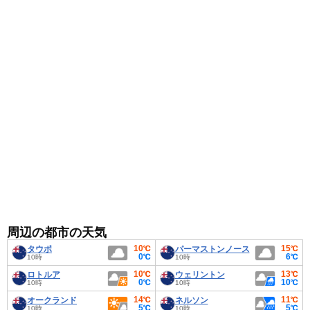
日が多くなります。重ね着で調節できる服装がおすすめ
です。
周辺の都市の天気
10℃
15℃
タウポ
パーマストンノース
0℃
6℃
10時
10時
10℃
13℃
ロトルア
ウェリントン
0℃
10℃
10時
10時
14℃
11℃
オークランド
ネルソン
5℃
5℃
10時
10時