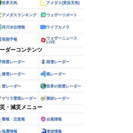
世界天気
アメダス(実況天気)
アメダスランキング
ウェザーリポート
河川水位情報
ライブカメラ
ウェザーニュース
長期予報
LiVE
ーダーコンテンツ
雨雲レーダー
雨雪レーダー
積雪レーダー
風レーダー
雷レーダー
世界の雨雲レーダー
ゲリラ雷雨レーダー
黄砂レーダー
災・減災メニュー
警報・注意報
台風情報
地震情報
津波情報