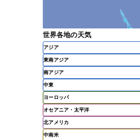
世界各地の天気
アジア
東南アジア
韓国
中国
台湾
香港
南アジア
インドネシア
カンボジア
シン
中東
ベトナム
マレーシア
ミャンマ
インド
スリランカ
ネパール
ヨーロッパ
モルディブ
アフガニスタン
アラブ首長国連邦
オセアニア・太平洋
ウズベキスタン
オマーン
カザ
アイスランド
アイルランド
ア
クウェート
サウジアラビア
シ
北アメリカ
イギリス
イタリア
ウクライナ
アメリカ領サモア
オーストラリア
バーレーン
ヨルダン
レバノン
ギリシャ
クロアチア
コソボ
中南米
サモア独立国
ソロモン諸島
タ
アメリカ
アラスカ
カナダ