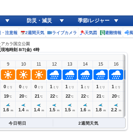
防災・減災
季節/レジャー
報・注意報
2週間天気
ライブカメラ
天気図
避難情報
レアカラ国立公園
報
現地時刻 8/7(金) 4時
9
10
11
12
13
14
15
16
1
0
0
0
1
1
1
1
1
1
ミリ
ミリ
ミリ
ミリ
ミリ
ミリ
ミリ
ミリ
ミ
19
20
21
22
22
22
21
20
20
℃
℃
℃
℃
℃
℃
℃
℃
1.6
1.4
1.4
1.5
1.5
1.6
1.8
2.2
2.
m
m
m
m
m
m
m
m
今日明日
2週間天気