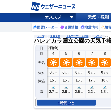
オススメ
天気・観測
雨雲レーダー
台風情報
地震情報
警
ハ
トップ
世界天気
オセアニア・太平洋
ハワイ
ハレアカラ国立公園の天気予
日
7日(金)
4
5
6
7
8
時
天気
0
0
0
0
0
降水
ミリ
ミリ
ミリ
ミリ
ミリ
15
15
15
17
18
気温
℃
℃
℃
℃
℃
2.7
2.8
2.5
2.2
1.8
風
m
m
m
m
m
1時間ごと