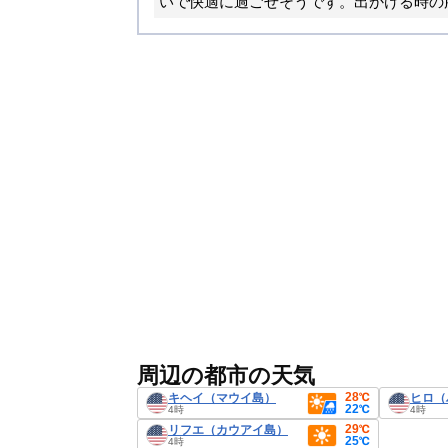
いで快適に過ごせそうです。出かける時の
周辺の都市の天気
28℃
キヘイ（マウイ島）
ヒロ（
22℃
4時
4時
29℃
リフエ（カウアイ島）
25℃
4時