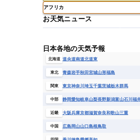
スイス
スウェーデン
スペイン
ニューカレドニア
ニュージーラン
アフリカ
チェコ
デンマーク
ドイツ
アメリカ領バージン諸島
アルゼン
パラオ
フィジー
マーシャル諸
お天気ニュース
フィンランド
フランス
ブルガ
エクアドル
エルサルバドル
ガ
アルジェリア
アンゴラ
ウガン
ボスニア・ヘルツェゴビナ
ポルト
グレナダ
ケイマン諸島
コスタ
エリトリア国
カメルーン
カー
モルドバ
モンテネグロ
ラトビ
セントクリストファー・ネービス
ギニア
ギニアビサウ共和国
ケ
ルクセンブルク
ルーマニア
ロ
チリ
トリニダード・トバゴ
ド
日本各地の天気予報
コンゴ民主共和国
コートジボワー
ハイチ共和国
バハマ
バルバド
シエラレオネ共和国
ジブチ共和国
道央
道南
道北
道東
北海道
ブラジル
プエルトリコ
ベネズ
セントヘレナ諸島
セーシェル
青森
岩手
秋田
宮城
山形
福島
東北
ボリビア
マルティニーク
メキ
チュニジア
トーゴ
ナイジェリ
ブルキナファソ
ブルンジ共和国
東京
神奈川
埼玉
千葉
茨城
栃木
群馬
関東
マラウイ共和国
マリ
モザンビ
静岡
愛知
岐阜
山梨
長野
新潟
富山
石川
福
中部
モーリタニア
リビア
リベリア
中央アフリカ共和国
南アフリカ共
大阪
兵庫
京都
滋賀
奈良
和歌山
三重
近畿
広島
岡山
山口
島根
鳥取
中国
香川
徳島
愛媛
高知
四国