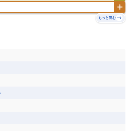
スロバキア
スロベニア共和国
セルビア
ド
ハワイ
バヌアツ
パプアニューギニア
ノルウェー
ハンガリー
バチカン市国
チン
アンティグア・バーブーダ
ウルグアイ
島
ミクロネシア連邦
ワリス・フテュナ
リア
ベラルーシ
ベルギー
もっと読む
イアナ
キューバ
グアテマラ
グアドループ
ダ
エジプト
エスワティニ王国
エチオピア
ガル
ポーランド
マルタ
モナコ公国
リカ
コロンビア
ジャマイカ
スリナム
ボベルデ
ガボン
ガンビア
ガーナ共和国
ア
リトアニア
リヒテンシュタイン
セントビンセント及びグレナディーン諸島
セントルシア
ニア
コモロ連合
コンゴ共和国
シア
北マケドニア
ミニカ共和国
ドミニカ国
ニカラグア共和国
ル
サントメ・プリンシペ民主共和国
ザンビア共和国
ス
パナマ
パラグアイ
フランス領ギアナ
ジンバブエ
スーダン
セネガル
エラ
ベリーズ
ペルー
ホンジュラス
ソマリア連邦共和国
タンザニア
チャド
シコ
ア連邦共和国
ナミビア
ニジェール
ベナン
ボツワナ
マダガスカル
ーク
モロッコ
モーリシャス共和国
井
共和国
ルワンダ共和国
レソト王国
和国
南スーダン
赤道ギニア共和国