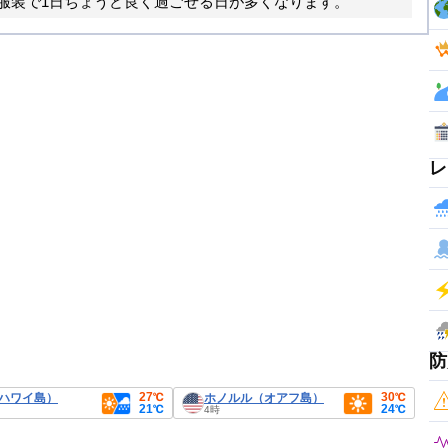
服装で1日ちょうど良く過ごせる日が多くなります。
レ
防
27℃
30℃
ハワイ島）
ホノルル（オアフ島）
21℃
24℃
4時