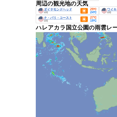
周辺の観光地の天気
29℃
ダイヤモンドヘッド
ワイキ
24℃
4時
4時
27℃
ナ・パリ・コースト
19℃
4時
ハレアカラ国立公園の雨雲レ