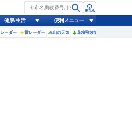
現在地
健康/生活
便利メニュー
風レーダー
雷レーダー
山の天気
花粉飛散情報
世界天気
8日(土)
7
18
19
20
21
22
23
0
1
1
1
1
0
0
0
0
0
リ
ミリ
ミリ
ミリ
ミリ
ミリ
ミリ
ミリ
ミリ
19
18
17
17
17
16
16
16
℃
℃
℃
℃
℃
℃
℃
℃
℃
5
2.7
2.8
3
3.2
3.3
3.2
3.1
2.9
m
m
m
m
m
m
m
m
m