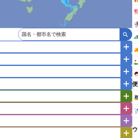
マカオ
モンゴル
北朝鮮
ガポール
タイ
フィリピン
ブルネイ
便
ー
ラオス人民民主共和国
東ティモール民主共和国
バングラデシュ
パキスタン
ブータン王国
イエメン
イスラエル
イラク
イラン
フスタン
カタール
キプロス
キルギス
ゼルバイジャン
アルバニア
アルメニア
リア
タジキスタン
トルクメニスタン
トルコ
エストニア
オランダ
オーストリア
キリバス
クック諸島
グアム
サイパン
ウ
サンマリノ共和国
ジブラルタル
ジョージア
ヒチ
ツバル
トンガ
ナウル共和国
ニウエ
バーミューダ諸島