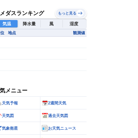
メダスランキング
もっと見る
気温
降水量
風
湿度
順位
地点
観測値
気メニュー
天気予報
2週間天気
天気図
過去天気図
気象衛星
お天気ニュース