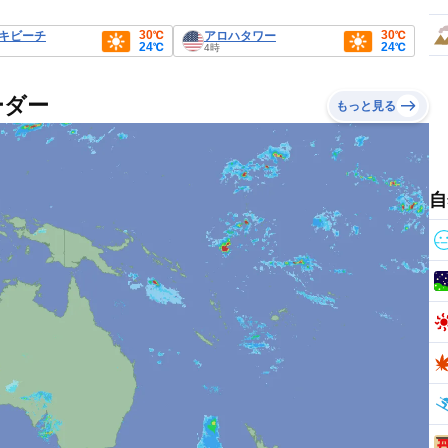
30℃
30℃
キビーチ
アロハタワー
24℃
24℃
4時
ーダー
もっと見る
自