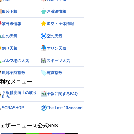
服装予報
お洗濯情報
紫外線情報
星空・天体情報
山の天気
空の天気
釣り天気
マリン天気
ゴルフ場の天気
スポーツ天気
風邪予防指数
乾燥指数
利なメニュー
予報精度向上の取り
予報に関するFAQ
組み
SORASHOP
The Last 10-second
ェザーニュース公式SNS