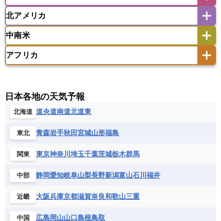
アイスランド
アイルランド
ウズベキスタン
オマーン
カザフスタン
北アメリカ
アゼルバイジャン
アルバニア
アルメニア
アメリカ領サモア
オーストラリア
キリバス
カタール
キプロス
キルギス
イギリス
イタリア
ウクライナ
中南米
クック諸島
グアム
サイパン
クウェート
サウジアラビア
シリア
アメリカ
アラスカ
カナダ
エストニア
オランダ
オーストリア
サモア独立国
ソロモン諸島
タヒチ
タジキスタン
トルクメニスタン
トルコ
アフリカ
バーミューダ諸島
ギリシャ
クロアチア
コソボ
アメリカ領バージン諸島
アルゼンチン
ツバル
トンガ
ナウル共和国
ニウエ
バーレーン
ヨルダン
レバノン
サンマリノ共和国
ジブラルタル
ジョージア
アンティグア・バーブーダ
ウルグアイ
ニューカレドニア
ニュージーランド
ハワイ
アルジェリア
アンゴラ
ウガンダ
スイス
スウェーデン
スペイン
エクアドル
エルサルバドル
ガイアナ
バヌアツ
パプアニューギニア
パラオ
エジプト
エスワティニ王国
エチオピア
日本各地の天気予報
スロバキア
スロベニア共和国
セルビア
キューバ
グアテマラ
グアドループ
フィジー
マーシャル諸島
ミクロネシア連邦
エリトリア国
カメルーン
カーボベルデ
道央
道南
道北
道東
北海道
チェコ
デンマーク
ドイツ
ノルウェー
グレナダ
ケイマン諸島
コスタリカ
ワリス・フテュナ
ガボン
ガンビア
ガーナ共和国
ギニア
ハンガリー
バチカン市国
フィンランド
コロンビア
ジャマイカ
スリナム
青森
岩手
秋田
宮城
山形
福島
東北
ギニアビサウ共和国
ケニア
コモロ連合
フランス
ブルガリア
ベラルーシ
セントクリストファー・ネービス
コンゴ共和国
コンゴ民主共和国
ベルギー
ボスニア・ヘルツェゴビナ
東京
神奈川
埼玉
千葉
茨城
栃木
群馬
関東
セントビンセント及びグレナディーン諸島
コートジボワール
ポルトガル
ポーランド
マルタ
セントルシア
チリ
トリニダード・トバゴ
静岡
愛知
岐阜
山梨
長野
新潟
富山
石川
福井
中部
サントメ・プリンシペ民主共和国
ザンビア共和国
モナコ公国
モルドバ
モンテネグロ
ドミニカ共和国
ドミニカ国
シエラレオネ共和国
ジブチ共和国
ラトビア
リトアニア
リヒテンシュタイン
大阪
兵庫
京都
滋賀
奈良
和歌山
三重
近畿
ニカラグア共和国
ハイチ共和国
バハマ
ジンバブエ
スーダン
セネガル
ルクセンブルク
ルーマニア
ロシア
バルバドス
パナマ
パラグアイ
広島
岡山
山口
島根
鳥取
中国
セントヘレナ諸島
セーシェル