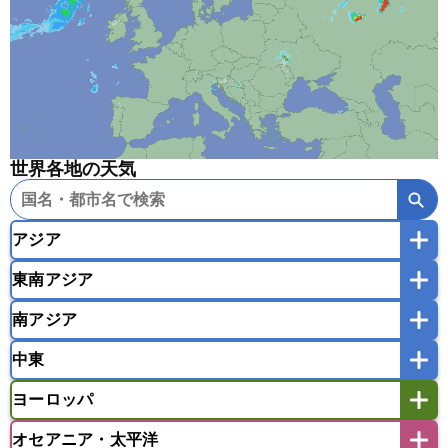
世界各地の天気
アジア
東南アジア
韓国
中国
台湾
香港
マカオ
南アジア
モンゴル
北朝鮮
インドネシア
カンボジア
シンガポール
中東
タイ
フィリピン
ブルネイ
ベトナム
インド
スリランカ
ネパール
マレーシア
ミャンマー
ヨーロッパ
バングラデシュ
パキスタン
ブータン王国
アフガニスタン
アラブ首長国連邦
イエメン
ラオス人民民主共和国
東ティモール民主共和国
モルディブ
オセアニア・太平洋
イスラエル
イラク
イラン