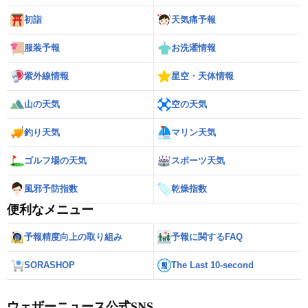
初詣
天気痛予報
服装予報
お洗濯情報
紫外線情報
星空・天体情報
山の天気
空の天気
釣り天気
マリン天気
ゴルフ場の天気
スポーツ天気
風邪予防指数
乾燥指数
便利なメニュー
予報精度向上の取り組み
予報に関するFAQ
SORASHOP
The Last 10-second
ウェザーニュース公式SNS