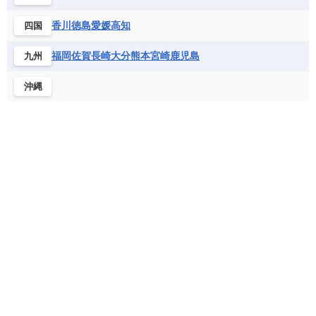
北マケドニア
フランス領ギアナ
ブラジル
プエルトリコ
ソマリア連邦共和国
タンザニア
チャド
香川
徳島
愛媛
高知
四国
ベネズエラ
ベリーズ
ペルー
チュニジア
トーゴ
ナイジェリア連邦共和国
ホンジュラス
ボリビア
マルティニーク
福岡
佐賀
長崎
大分
熊本
宮崎
鹿児島
九州
ナミビア
ニジェール
ブルキナファソ
メキシコ
ブルンジ共和国
ベナン
ボツワナ
沖縄
マダガスカル
マラウイ共和国
マリ
モザンビーク
モロッコ
モーリシャス共和国
モーリタニア
リビア
リベリア共和国
ルワンダ共和国
レソト王国
中央アフリカ共和国
南アフリカ共和国
南スーダン
赤道ギニア共和国