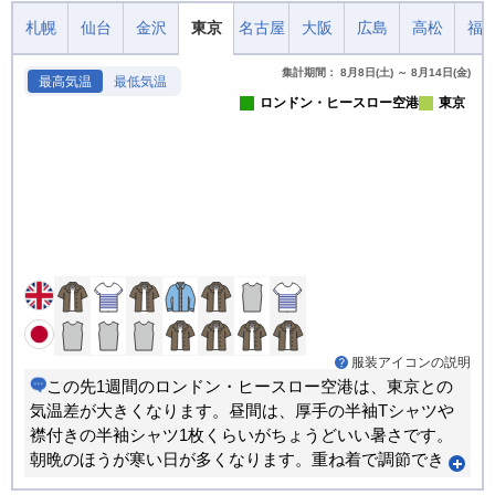
札幌
仙台
金沢
東京
名古屋
大阪
広島
高松
福
集計期間： 8月8日(土) ～ 8月14日(金)
最高気温
最低気温
ロンドン・ヒースロー空港
東京
服装アイコンの説明
この先1週間のロンドン・ヒースロー空港は、東京との
気温差が大きくなります。昼間は、厚手の半袖Tシャツや
襟付きの半袖シャツ1枚くらいがちょうどいい暑さです。
朝晩のほうが寒い日が多くなります。重ね着で調節でき
る服装がおすすめです。