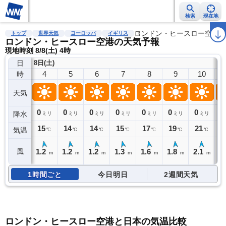
検索
現在地
雨雲レーダー
台風情報
地震情報
警報・注意報
ロンドン・ヒースロー空港
2週間天気
ラ
トップ
世界天気
ヨーロッパ
イギリス
ロンドン・ヒースロー空港の天気予報
現地時刻 8/8(土) 4時
日
8日(土)
4
5
6
7
8
9
10
時
天気
0
0
0
0
0
0
0
0
降水
ミリ
ミリ
ミリ
ミリ
ミリ
ミリ
ミリ
15
14
14
15
17
19
21
2
気温
℃
℃
℃
℃
℃
℃
℃
1.2
1.2
1.2
1.3
1.6
1.8
2.1
2
風
m
m
m
m
m
m
m
1時間ごと
今日明日
2週間天気
ロンドン・ヒースロー空港と日本の気温比較