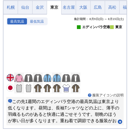
札幌
仙台
金沢
東京
名古屋
大阪
広島
高松
福
集計期間： 8月9日(日) ～ 8月15日(土)
最高気温
最低気温
エディンバラ空港
東京
服装アイコンの説明
この先1週間のエディンバラ空港の最高気温は東京より
低くなります。昼間は、長袖Tシャツなどの上に、薄手の
羽織るものがあると快適に過ごせそうです。朝晩のほう
が寒い日が多くなります。重ね着で調節できる服装がお
すすめです。