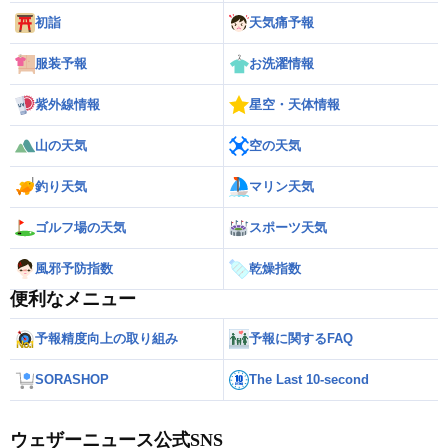
初詣
天気痛予報
服装予報
お洗濯情報
紫外線情報
星空・天体情報
山の天気
空の天気
釣り天気
マリン天気
ゴルフ場の天気
スポーツ天気
風邪予防指数
乾燥指数
便利なメニュー
予報精度向上の取り組み
予報に関するFAQ
SORASHOP
The Last 10-second
ウェザーニュース公式SNS