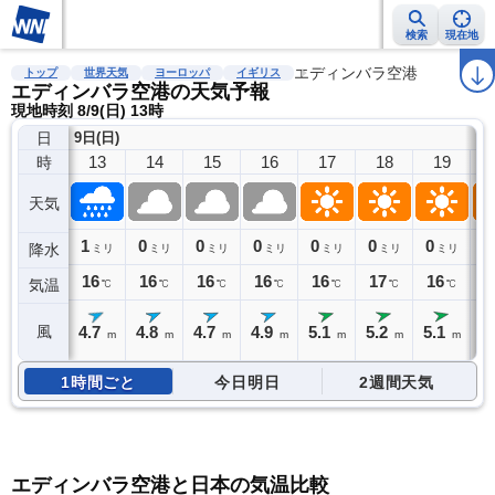
検索
現在地
雨雲レーダー
台風情報
地震情報
警報・注意報
エディンバラ空港
2週間天気
ラ
トップ
世界天気
ヨーロッパ
イギリス
エディンバラ空港の天気予報
現地時刻 8/9(日) 13時
日
9日(日)
13
14
15
16
17
18
19
時
天気
1
0
0
0
0
0
0
0
降水
ミリ
ミリ
ミリ
ミリ
ミリ
ミリ
ミリ
16
16
16
16
16
17
16
1
気温
℃
℃
℃
℃
℃
℃
℃
4.7
4.8
4.7
4.9
5.1
5.2
5.1
4
風
m
m
m
m
m
m
m
1時間ごと
今日明日
2週間天気
エディンバラ空港と日本の気温比較