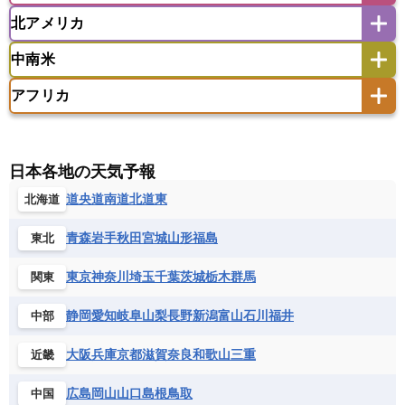
ウズベキスタン
オマーン
カザフスタン
北アメリカ
アゼルバイジャン
アルバニア
アルメニア
アメリカ領サモア
オーストラリア
キリバス
カタール
キプロス
キルギス
イギリス
イタリア
ウクライナ
中南米
クック諸島
グアム
サイパン
クウェート
サウジアラビア
シリア
アメリカ
アラスカ
カナダ
エストニア
オランダ
オーストリア
サモア独立国
ソロモン諸島
タヒチ
タジキスタン
トルクメニスタン
トルコ
アフリカ
バーミューダ諸島
ギリシャ
クロアチア
コソボ
アメリカ領バージン諸島
アルゼンチン
ツバル
トンガ
ナウル共和国
ニウエ
バーレーン
ヨルダン
レバノン
サンマリノ共和国
ジブラルタル
ジョージア
アンティグア・バーブーダ
ウルグアイ
ニューカレドニア
ニュージーランド
ハワイ
アルジェリア
アンゴラ
ウガンダ
スイス
スウェーデン
スペイン
エクアドル
エルサルバドル
ガイアナ
バヌアツ
パプアニューギニア
パラオ
エジプト
エスワティニ王国
エチオピア
日本各地の天気予報
スロバキア
スロベニア共和国
セルビア
キューバ
グアテマラ
グアドループ
フィジー
マーシャル諸島
ミクロネシア連邦
エリトリア国
カメルーン
カーボベルデ
道央
道南
道北
道東
北海道
チェコ
デンマーク
ドイツ
ノルウェー
グレナダ
ケイマン諸島
コスタリカ
ワリス・フテュナ
ガボン
ガンビア
ガーナ共和国
ギニア
ハンガリー
バチカン市国
フィンランド
コロンビア
ジャマイカ
スリナム
青森
岩手
秋田
宮城
山形
福島
東北
ギニアビサウ共和国
ケニア
コモロ連合
フランス
ブルガリア
ベラルーシ
セントクリストファー・ネービス
コンゴ共和国
コンゴ民主共和国
ベルギー
ボスニア・ヘルツェゴビナ
東京
神奈川
埼玉
千葉
茨城
栃木
群馬
関東
セントビンセント及びグレナディーン諸島
コートジボワール
ポルトガル
ポーランド
マルタ
セントルシア
チリ
トリニダード・トバゴ
静岡
愛知
岐阜
山梨
長野
新潟
富山
石川
福井
中部
サントメ・プリンシペ民主共和国
ザンビア共和国
モナコ公国
モルドバ
モンテネグロ
ドミニカ共和国
ドミニカ国
シエラレオネ共和国
ジブチ共和国
ラトビア
リトアニア
リヒテンシュタイン
大阪
兵庫
京都
滋賀
奈良
和歌山
三重
近畿
ニカラグア共和国
ハイチ共和国
バハマ
ジンバブエ
スーダン
セネガル
ルクセンブルク
ルーマニア
ロシア
バルバドス
パナマ
パラグアイ
広島
岡山
山口
島根
鳥取
中国
セントヘレナ諸島
セーシェル
北マケドニア