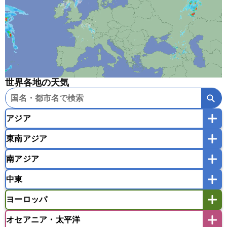
世界各地の天気
アジア
東南アジア
韓国
中国
台湾
香港
マカオ
南アジア
モンゴル
北朝鮮
インドネシア
カンボジア
シンガポール
中東
タイ
フィリピン
ブルネイ
ベトナム
インド
スリランカ
ネパール
マレーシア
ミャンマー
ヨーロッパ
バングラデシュ
パキスタン
ブータン王国
アフガニスタン
アラブ首長国連邦
イエメン
ラオス人民民主共和国
東ティモール民主共和国
モルディブ
オセアニア・太平洋
イスラエル
イラク
イラン
アイスランド
アイルランド