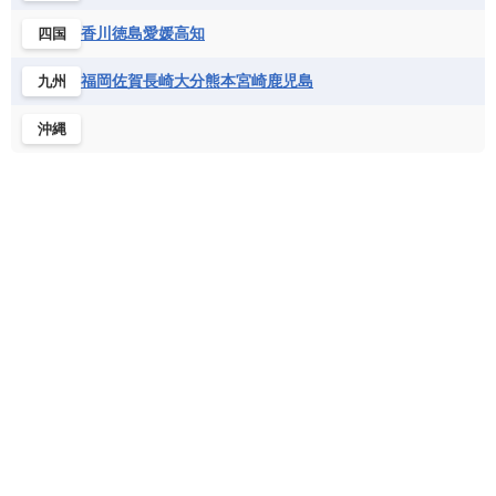
フランス領ギアナ
ブラジル
プエルトリコ
ソマリア連邦共和国
タンザニア
チャド
香川
徳島
愛媛
高知
四国
ベネズエラ
ベリーズ
ペルー
チュニジア
トーゴ
ナイジェリア連邦共和国
ホンジュラス
ボリビア
マルティニーク
福岡
佐賀
長崎
大分
熊本
宮崎
鹿児島
九州
ナミビア
ニジェール
ブルキナファソ
メキシコ
ブルンジ共和国
ベナン
ボツワナ
沖縄
マダガスカル
マラウイ共和国
マリ
モザンビーク
モロッコ
モーリシャス共和国
モーリタニア
リビア
リベリア共和国
ルワンダ共和国
レソト王国
中央アフリカ共和国
南アフリカ共和国
南スーダン
赤道ギニア共和国