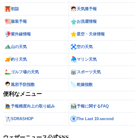
初詣
天気痛予報
服装予報
お洗濯情報
紫外線情報
星空・天体情報
山の天気
空の天気
釣り天気
マリン天気
ゴルフ場の天気
スポーツ天気
風邪予防指数
乾燥指数
便利なメニュー
予報精度向上の取り組み
予報に関するFAQ
SORASHOP
The Last 10-second
ウェザーニュース公式SNS