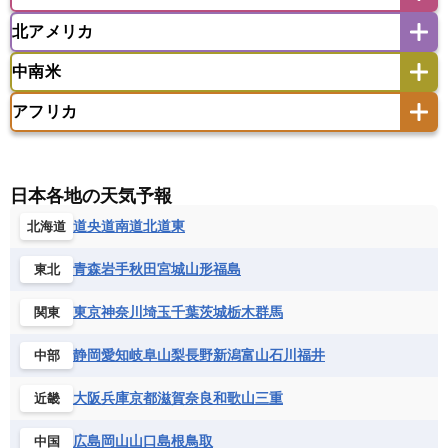
アイスランド
アイルランド
ウズベキスタン
オマーン
カザフスタン
北アメリカ
アゼルバイジャン
アルバニア
アルメニア
アメリカ領サモア
オーストラリア
キリバス
カタール
キプロス
キルギス
イギリス
イタリア
ウクライナ
中南米
クック諸島
グアム
サイパン
クウェート
サウジアラビア
シリア
アメリカ
アラスカ
カナダ
エストニア
オランダ
オーストリア
サモア独立国
ソロモン諸島
タヒチ
タジキスタン
トルクメニスタン
トルコ
アフリカ
バーミューダ諸島
ギリシャ
クロアチア
コソボ
アメリカ領バージン諸島
アルゼンチン
ツバル
トンガ
ナウル共和国
ニウエ
バーレーン
ヨルダン
レバノン
サンマリノ共和国
ジブラルタル
ジョージア
アンティグア・バーブーダ
ウルグアイ
ニューカレドニア
ニュージーランド
ハワイ
アルジェリア
アンゴラ
ウガンダ
スイス
スウェーデン
スペイン
エクアドル
エルサルバドル
ガイアナ
バヌアツ
パプアニューギニア
パラオ
エジプト
エスワティニ王国
エチオピア
日本各地の天気予報
スロバキア
スロベニア共和国
セルビア
キューバ
グアテマラ
グアドループ
フィジー
マーシャル諸島
ミクロネシア連邦
エリトリア国
カメルーン
カーボベルデ
道央
道南
道北
道東
北海道
チェコ
デンマーク
ドイツ
ノルウェー
グレナダ
ケイマン諸島
コスタリカ
ワリス・フテュナ
ガボン
ガンビア
ガーナ共和国
ギニア
ハンガリー
バチカン市国
フィンランド
コロンビア
ジャマイカ
スリナム
青森
岩手
秋田
宮城
山形
福島
東北
ギニアビサウ共和国
ケニア
コモロ連合
フランス
ブルガリア
ベラルーシ
セントクリストファー・ネービス
コンゴ共和国
コンゴ民主共和国
ベルギー
ボスニア・ヘルツェゴビナ
東京
神奈川
埼玉
千葉
茨城
栃木
群馬
関東
セントビンセント及びグレナディーン諸島
コートジボワール
ポルトガル
ポーランド
マルタ
セントルシア
チリ
トリニダード・トバゴ
静岡
愛知
岐阜
山梨
長野
新潟
富山
石川
福井
中部
サントメ・プリンシペ民主共和国
ザンビア共和国
モナコ公国
モルドバ
モンテネグロ
ドミニカ共和国
ドミニカ国
シエラレオネ共和国
ジブチ共和国
ラトビア
リトアニア
リヒテンシュタイン
大阪
兵庫
京都
滋賀
奈良
和歌山
三重
近畿
ニカラグア共和国
ハイチ共和国
バハマ
ジンバブエ
スーダン
セネガル
ルクセンブルク
ルーマニア
ロシア
バルバドス
パナマ
パラグアイ
広島
岡山
山口
島根
鳥取
中国
セントヘレナ諸島
セーシェル