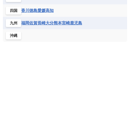
北マケドニア
フランス領ギアナ
ブラジル
プエルトリコ
ソマリア連邦共和国
タンザニア
チャド
香川
徳島
愛媛
高知
四国
ベネズエラ
ベリーズ
ペルー
チュニジア
トーゴ
ナイジェリア連邦共和国
ホンジュラス
ボリビア
マルティニーク
福岡
佐賀
長崎
大分
熊本
宮崎
鹿児島
九州
ナミビア
ニジェール
ブルキナファソ
メキシコ
ブルンジ共和国
ベナン
ボツワナ
沖縄
マダガスカル
マラウイ共和国
マリ
モザンビーク
モロッコ
モーリシャス共和国
モーリタニア
リビア
リベリア共和国
ルワンダ共和国
レソト王国
中央アフリカ共和国
南アフリカ共和国
南スーダン
赤道ギニア共和国