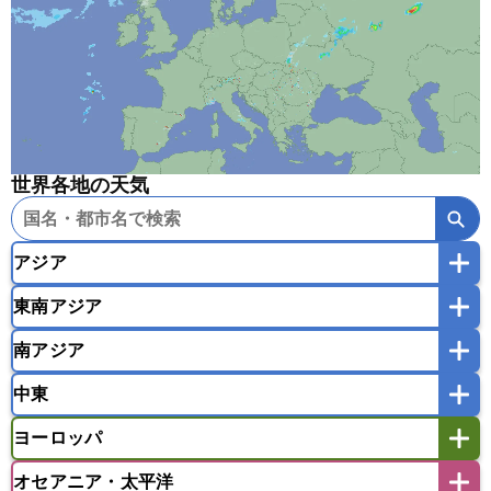
世界各地の天気
アジア
東南アジア
韓国
中国
台湾
香港
マカオ
南アジア
モンゴル
北朝鮮
インドネシア
カンボジア
シンガポール
中東
タイ
フィリピン
ブルネイ
ベトナム
インド
スリランカ
ネパール
マレーシア
ミャンマー
ヨーロッパ
バングラデシュ
パキスタン
ブータン王国
アフガニスタン
アラブ首長国連邦
イエメン
ラオス人民民主共和国
東ティモール民主共和国
モルディブ
オセアニア・太平洋
イスラエル
イラク
イラン