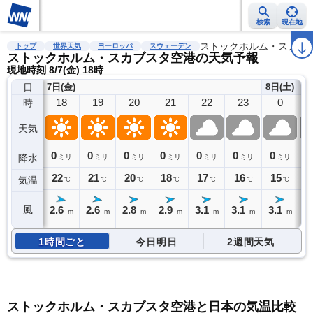
検索
現在地
雨雲レーダー
台風情報
地震情報
警報・注意報
ストックホルム・スカブ
2週間天気
ラ
トップ
世界天気
ヨーロッパ
スウェーデン
ストックホルム・スカブスタ空港の天気予報
現地時刻 8/7(金) 18時
日
7日(金)
8日(土)
18
19
20
21
22
23
0
時
天気
0
0
0
0
0
0
0
0
降水
ミリ
ミリ
ミリ
ミリ
ミリ
ミリ
ミリ
22
21
20
18
17
16
15
1
気温
℃
℃
℃
℃
℃
℃
℃
2.6
2.6
2.8
2.9
3.1
3.1
3.1
3
風
m
m
m
m
m
m
m
1時間ごと
今日明日
2週間天気
ストックホルム・スカブスタ空港と日本の気温比較