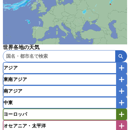
世界各地の天気
アジア
東南アジア
韓国
中国
台湾
香港
マカオ
南アジア
モンゴル
北朝鮮
インドネシア
カンボジア
シンガポール
中東
タイ
フィリピン
ブルネイ
ベトナム
インド
スリランカ
ネパール
マレーシア
ミャンマー
ヨーロッパ
バングラデシュ
パキスタン
ブータン王国
アフガニスタン
アラブ首長国連邦
イエメン
ラオス人民民主共和国
東ティモール民主共和国
モルディブ
オセアニア・太平洋
イスラエル
イラク
イラン
アイスランド
アイルランド