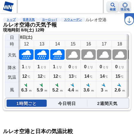
検索
現在地
雨雲レーダー
台風情報
地震情報
警報・注意報
ルレオ空港
2週間天気
ラ
トップ
世界天気
ヨーロッパ
スウェーデン
ルレオ空港の天気予報
現地時刻 8/8(土) 12時
日
8日(土)
12
13
14
15
16
17
18
時
天気
1
1
1
0
0
0
0
0
降水
ミリ
ミリ
ミリ
ミリ
ミリ
ミリ
ミリ
12
12
12
13
14
14
15
1
気温
℃
℃
℃
℃
℃
℃
℃
6.3
5.9
5.2
4.4
3.6
3
2.6
2
風
m
m
m
m
m
m
m
1時間ごと
今日明日
2週間天気
ルレオ空港と日本の気温比較