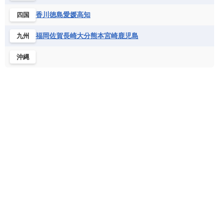
フランス領ギアナ
ブラジル
プエルトリコ
ソマリア連邦共和国
タンザニア
チャド
香川
徳島
愛媛
高知
四国
ベネズエラ
ベリーズ
ペルー
チュニジア
トーゴ
ナイジェリア連邦共和国
ホンジュラス
ボリビア
マルティニーク
福岡
佐賀
長崎
大分
熊本
宮崎
鹿児島
九州
ナミビア
ニジェール
ブルキナファソ
メキシコ
ブルンジ共和国
ベナン
ボツワナ
沖縄
マダガスカル
マラウイ共和国
マリ
モザンビーク
モロッコ
モーリシャス共和国
モーリタニア
リビア
リベリア共和国
ルワンダ共和国
レソト王国
中央アフリカ共和国
南アフリカ共和国
南スーダン
赤道ギニア共和国