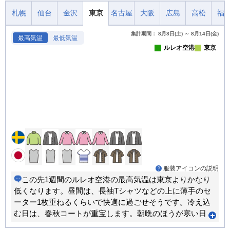
札幌
仙台
金沢
東京
名古屋
大阪
広島
高松
福
集計期間： 8月8日(土) ～ 8月14日(金)
最高気温
最低気温
ルレオ空港
東京
服装アイコンの説明
この先1週間のルレオ空港の最高気温は東京よりかなり
低くなります。昼間は、長袖Tシャツなどの上に薄手のセ
ーター1枚重ねるくらいで快適に過ごせそうです。冷え込
む日は、春秋コートが重宝します。朝晩のほうが寒い日
が多くなります。重ね着で調節できる服装がおすすめで