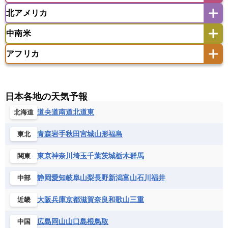
ウズベキスタン
オマーン
カザフスタン
北アメリカ
アゼルバイジャン
アルバニア
アルメニア
アメリカ領サモア
オーストラリア
キリバス
カタール
キプロス
キルギス
イギリス
イタリア
ウクライナ
中南米
クック諸島
グアム
サイパン
クウェート
サウジアラビア
シリア
アメリカ
アラスカ
カナダ
エストニア
オランダ
オーストリア
サモア独立国
ソロモン諸島
タヒチ
タジキスタン
トルクメニスタン
トルコ
アフリカ
バーミューダ諸島
ギリシャ
クロアチア
コソボ
アメリカ領バージン諸島
アルゼンチン
ツバル
トンガ
ナウル共和国
ニウエ
バーレーン
ヨルダン
レバノン
サンマリノ共和国
ジブラルタル
ジョージア
アンティグア・バーブーダ
ウルグアイ
ニューカレドニア
ニュージーランド
ハワイ
アルジェリア
アンゴラ
ウガンダ
スイス
スウェーデン
スペイン
エクアドル
エルサルバドル
ガイアナ
バヌアツ
パプアニューギニア
パラオ
エジプト
エスワティニ王国
エチオピア
日本各地の天気予報
スロバキア
スロベニア共和国
セルビア
キューバ
グアテマラ
グアドループ
フィジー
マーシャル諸島
ミクロネシア連邦
エリトリア国
カメルーン
カーボベルデ
道央
道南
道北
道東
北海道
チェコ
デンマーク
ドイツ
ノルウェー
グレナダ
ケイマン諸島
コスタリカ
ワリス・フテュナ
ガボン
ガンビア
ガーナ共和国
ギニア
ハンガリー
バチカン市国
フィンランド
コロンビア
ジャマイカ
スリナム
青森
岩手
秋田
宮城
山形
福島
東北
ギニアビサウ共和国
ケニア
コモロ連合
フランス
ブルガリア
ベラルーシ
セントクリストファー・ネービス
コンゴ共和国
コンゴ民主共和国
ベルギー
ボスニア・ヘルツェゴビナ
東京
神奈川
埼玉
千葉
茨城
栃木
群馬
関東
セントビンセント及びグレナディーン諸島
コートジボワール
ポルトガル
ポーランド
マルタ
セントルシア
チリ
トリニダード・トバゴ
静岡
愛知
岐阜
山梨
長野
新潟
富山
石川
福井
中部
サントメ・プリンシペ民主共和国
ザンビア共和国
モナコ公国
モルドバ
モンテネグロ
ドミニカ共和国
ドミニカ国
シエラレオネ共和国
ジブチ共和国
ラトビア
リトアニア
リヒテンシュタイン
大阪
兵庫
京都
滋賀
奈良
和歌山
三重
近畿
ニカラグア共和国
ハイチ共和国
バハマ
ジンバブエ
スーダン
セネガル
ルクセンブルク
ルーマニア
ロシア
バルバドス
パナマ
パラグアイ
広島
岡山
山口
島根
鳥取
中国
セントヘレナ諸島
セーシェル
北マケドニア