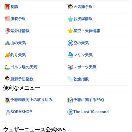
初詣
天気痛予報
服装予報
お洗濯情報
紫外線情報
星空・天体情報
山の天気
空の天気
釣り天気
マリン天気
ゴルフ場の天気
スポーツ天気
風邪予防指数
乾燥指数
便利なメニュー
予報精度向上の取り組み
予報に関するFAQ
SORASHOP
The Last 10-second
ウェザーニュース公式SNS