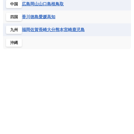
バルバドス
パナマ
パラグアイ
広島
岡山
山口
島根
鳥取
中国
セントヘレナ諸島
セーシェル
北マケドニア
フランス領ギアナ
ブラジル
プエルトリコ
ソマリア連邦共和国
タンザニア
チャド
香川
徳島
愛媛
高知
四国
ベネズエラ
ベリーズ
ペルー
チュニジア
トーゴ
ナイジェリア連邦共和国
ホンジュラス
ボリビア
マルティニーク
福岡
佐賀
長崎
大分
熊本
宮崎
鹿児島
九州
ナミビア
ニジェール
ブルキナファソ
メキシコ
ブルンジ共和国
ベナン
ボツワナ
沖縄
マダガスカル
マラウイ共和国
マリ
モザンビーク
モロッコ
モーリシャス共和国
モーリタニア
リビア
リベリア共和国
ルワンダ共和国
レソト王国
中央アフリカ共和国
南アフリカ共和国
南スーダン
赤道ギニア共和国