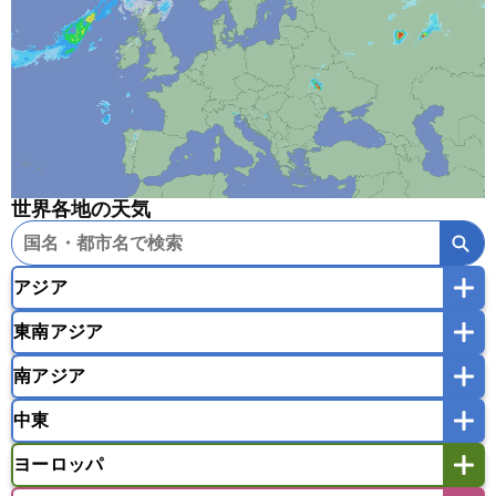
世界各地の天気
アジア
東南アジア
韓国
中国
台湾
香港
マカオ
南アジア
モンゴル
北朝鮮
インドネシア
カンボジア
シンガポール
中東
タイ
フィリピン
ブルネイ
ベトナム
インド
スリランカ
ネパール
マレーシア
ミャンマー
ヨーロッパ
バングラデシュ
パキスタン
ブータン王国
アフガニスタン
アラブ首長国連邦
イエメン
ラオス人民民主共和国
東ティモール民主共和国
モルディブ