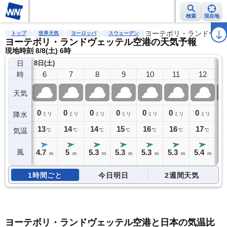
検索
現在地
雨雲レーダー
台風情報
地震情報
警報・注意報
ヨーテボリ・ランドヴェ
2週間天気
ラ
トップ
世界天気
ヨーロッパ
スウェーデン
ヨーテボリ・ランドヴェッテル空港の天気予報
現地時刻 8/8(土) 6時
日
8日(土)
6
7
8
9
10
11
12
時
天気
0
0
0
0
0
0
0
0
降水
ミリ
ミリ
ミリ
ミリ
ミリ
ミリ
ミリ
13
14
14
15
16
16
17
1
気温
℃
℃
℃
℃
℃
℃
℃
4.7
5
5.3
5.3
5.3
5.3
5.4
5
風
m
m
m
m
m
m
m
1時間ごと
今日明日
2週間天気
ヨーテボリ・ランドヴェッテル空港と日本の気温比