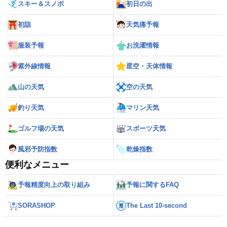
スキー＆スノボ
初日の出
初詣
天気痛予報
服装予報
お洗濯情報
紫外線情報
星空・天体情報
山の天気
空の天気
釣り天気
マリン天気
ゴルフ場の天気
スポーツ天気
風邪予防指数
乾燥指数
便利なメニュー
予報精度向上の取り組み
予報に関するFAQ
SORASHOP
The Last 10-second