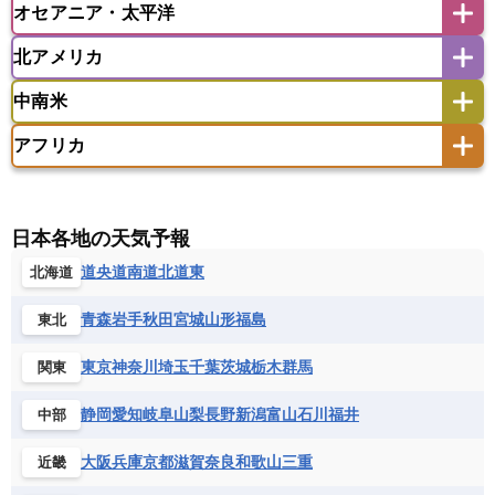
オセアニア・太平洋
イスラエル
イラク
イラン
アイスランド
アイルランド
ウズベキスタン
オマーン
カザフスタン
北アメリカ
アゼルバイジャン
アルバニア
アルメニア
アメリカ領サモア
オーストラリア
キリバス
カタール
キプロス
キルギス
イギリス
イタリア
ウクライナ
中南米
クック諸島
グアム
サイパン
クウェート
サウジアラビア
シリア
アメリカ
アラスカ
カナダ
エストニア
オランダ
オーストリア
サモア独立国
ソロモン諸島
タヒチ
タジキスタン
トルクメニスタン
トルコ
アフリカ
バーミューダ諸島
ギリシャ
クロアチア
コソボ
アメリカ領バージン諸島
アルゼンチン
ツバル
トンガ
ナウル共和国
ニウエ
バーレーン
ヨルダン
レバノン
サンマリノ共和国
ジブラルタル
ジョージア
アンティグア・バーブーダ
ウルグアイ
ニューカレドニア
ニュージーランド
ハワイ
アルジェリア
アンゴラ
ウガンダ
スイス
スウェーデン
スペイン
エクアドル
エルサルバドル
ガイアナ
バヌアツ
パプアニューギニア
パラオ
エジプト
エスワティニ王国
エチオピア
日本各地の天気予報
スロバキア
スロベニア共和国
セルビア
キューバ
グアテマラ
グアドループ
フィジー
マーシャル諸島
ミクロネシア連邦
エリトリア国
カメルーン
カーボベルデ
道央
道南
道北
道東
北海道
チェコ
デンマーク
ドイツ
ノルウェー
グレナダ
ケイマン諸島
コスタリカ
ワリス・フテュナ
ガボン
ガンビア
ガーナ共和国
ギニア
ハンガリー
バチカン市国
フィンランド
コロンビア
ジャマイカ
スリナム
青森
岩手
秋田
宮城
山形
福島
東北
ギニアビサウ共和国
ケニア
コモロ連合
フランス
ブルガリア
ベラルーシ
セントクリストファー・ネービス
コンゴ共和国
コンゴ民主共和国
ベルギー
ボスニア・ヘルツェゴビナ
東京
神奈川
埼玉
千葉
茨城
栃木
群馬
関東
セントビンセント及びグレナディーン諸島
コートジボワール
ポルトガル
ポーランド
マルタ
セントルシア
チリ
トリニダード・トバゴ
静岡
愛知
岐阜
山梨
長野
新潟
富山
石川
福井
中部
サントメ・プリンシペ民主共和国
ザンビア共和国
モナコ公国
モルドバ
モンテネグロ
ドミニカ共和国
ドミニカ国
シエラレオネ共和国
ジブチ共和国
ラトビア
リトアニア
リヒテンシュタイン
大阪
兵庫
京都
滋賀
奈良
和歌山
三重
近畿
ニカラグア共和国
ハイチ共和国
バハマ
ジンバブエ
スーダン
セネガル
ルクセンブルク
ルーマニア
ロシア