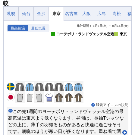
較
札幌
仙台
金沢
東京
名古屋
大阪
広島
高松
福
集計期間： 8月8日(土) ～ 8月14日(金)
最高気温
最低気温
ヨーテボリ・ランドヴェッテル空港
東京
服装アイコンの説明
この先1週間のヨーテボリ・ランドヴェッテル空港の最
高気温は東京より低くなります。昼間は、長袖Tシャツな
どの上に、薄手の羽織るものがあると快適に過ごせそう
です。朝晩のほうが寒い日が多くなります。重ね着で調