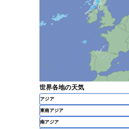
世界各地の天気
アジア
東南アジア
韓国
中国
台湾
香港
南アジア
インドネシア
カンボジア
シン