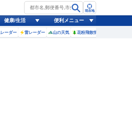
現在地
健康/生活
便利メニュー
風レーダー
雷レーダー
山の天気
花粉飛散情報
世界天気
6
7
8
9
10
11
12
13
0
0
0
0
0
0
0
0
ミリ
ミリ
ミリ
ミリ
ミリ
ミリ
ミリ
ミリ
ミリ
21
21
21
24
27
29
31
32
℃
℃
℃
℃
℃
℃
℃
℃
℃
6
0.4
0.1
0.2
0.1
0.2
0.2
0.6
0.9
m
m
m
m
m
m
m
m
m