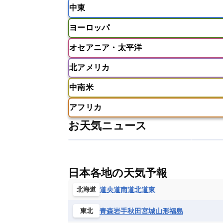
中東
ベトナム
マレーシア
ミャンマ
インド
スリランカ
ネパール
ヨーロッパ
モルディブ
アフガニスタン
アラブ首長国連邦
オセアニア・太平洋
ウズベキスタン
オマーン
カザ
アイスランド
アイルランド
ア
クウェート
サウジアラビア
シ
北アメリカ
イギリス
イタリア
ウクライナ
アメリカ領サモア
オーストラリア
バーレーン
ヨルダン
レバノン
ギリシャ
クロアチア
コソボ
中南米
サモア独立国
ソロモン諸島
タ
アメリカ
アラスカ
カナダ
スイス
スウェーデン
スペイン
ニューカレドニア
ニュージーラン
アフリカ
チェコ
デンマーク
ドイツ
アメリカ領バージン諸島
アルゼン
パラオ
フィジー
マーシャル諸
お天気ニュース
フィンランド
フランス
ブルガ
エクアドル
エルサルバドル
ガ
アルジェリア
アンゴラ
ウガン
ボスニア・ヘルツェゴビナ
ポルト
グレナダ
ケイマン諸島
コスタ
エリトリア国
カメルーン
カー
モルドバ
モンテネグロ
ラトビ
セントクリストファー・ネービス
ギニア
ギニアビサウ共和国
ケ
ルクセンブルク
ルーマニア
ロ
チリ
トリニダード・トバゴ
ド
日本各地の天気予報
コンゴ民主共和国
コートジボワー
ハイチ共和国
バハマ
バルバド
シエラレオネ共和国
ジブチ共和国
道央
道南
道北
道東
北海道
ブラジル
プエルトリコ
ベネズ
セントヘレナ諸島
セーシェル
青森
岩手
秋田
宮城
山形
福島
東北
ボリビア
マルティニーク
メキ
チュニジア
トーゴ
ナイジェリ