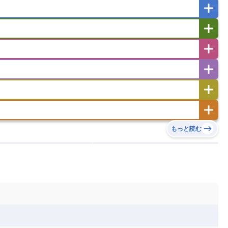
ー
ラオス人民民主共和国
東ティモール民主共和国
バングラデシュ
パキスタン
ブータン王国
イエメン
イスラエル
イラク
イラン
フスタン
カタール
キプロス
キルギス
ゼルバイジャン
アルバニア
アルメニア
リア
タジキスタン
トルクメニスタン
トルコ
エストニア
オランダ
オーストリア
キリバス
クック諸島
グアム
サイパン
サンマリノ共和国
ジブラルタル
ジョージア
ヒチ
ツバル
トンガ
ナウル共和国
ニウエ
バーミューダ諸島
スロバキア
スロベニア共和国
セルビア
ド
ハワイ
バヌアツ
パプアニューギニア
ノルウェー
ハンガリー
バチカン市国
チン
アンティグア・バーブーダ
ウルグアイ
島
ミクロネシア連邦
ワリス・フテュナ
リア
ベラルーシ
ベルギー
もっと読む
イアナ
キューバ
グアテマラ
グアドループ
ダ
エジプト
エスワティニ王国
エチオピア
ガル
ポーランド
マルタ
モナコ公国
リカ
コロンビア
ジャマイカ
スリナム
ボベルデ
ガボン
ガンビア
ガーナ共和国
ア
リトアニア
リヒテンシュタイン
セントビンセント及びグレナディーン諸島
セントルシア
ニア
コモロ連合
コンゴ共和国
シア
北マケドニア
ミニカ共和国
ドミニカ国
ニカラグア共和国
ル
サントメ・プリンシペ民主共和国
ザンビア共和国
ス
パナマ
パラグアイ
フランス領ギアナ
ジンバブエ
スーダン
セネガル
エラ
ベリーズ
ペルー
ホンジュラス
ソマリア連邦共和国
タンザニア
チャド
シコ
ア連邦共和国
ナミビア
ニジェール