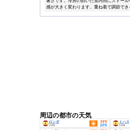
暑さです。冷房の効いた室内用にストール
感が大きく変わります。重ね着で調節でき
周辺の都市の天気
34℃
ロンダ
ミハス
22℃
16時
16時