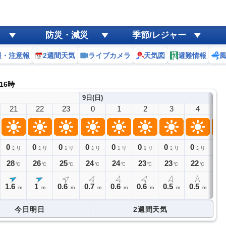
防災・減災
季節/レジャー
報・注意報
2週間天気
ライブカメラ
天気図
避難情報
橋
 16時
9日(日)
21
22
23
0
1
2
3
4
5
0
0
0
0
0
0
0
0
0
ミリ
ミリ
ミリ
ミリ
ミリ
ミリ
ミリ
ミリ
28
26
25
24
24
23
23
22
22
℃
℃
℃
℃
℃
℃
℃
℃
1.6
1
0.6
0.7
0.6
0.6
0.5
0.5
0.
m
m
m
m
m
m
m
m
今日明日
2週間天気