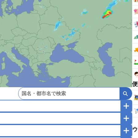
便
マカオ
モンゴル
北朝鮮
ウ
ガポール
タイ
フィリピン
ブルネイ