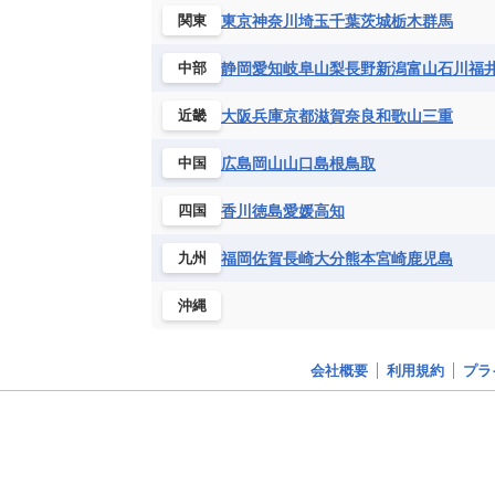
ブルキナファソ
ブルンジ共和国
東京
神奈川
埼玉
千葉
茨城
栃木
群馬
関東
マラウイ共和国
マリ
モザンビ
静岡
愛知
岐阜
山梨
長野
新潟
富山
石川
福
中部
モーリタニア
リビア
リベリア
中央アフリカ共和国
南アフリカ共
大阪
兵庫
京都
滋賀
奈良
和歌山
三重
近畿
広島
岡山
山口
島根
鳥取
中国
香川
徳島
愛媛
高知
四国
福岡
佐賀
長崎
大分
熊本
宮崎
鹿児島
九州
沖縄
会社概要
利用規約
プラ