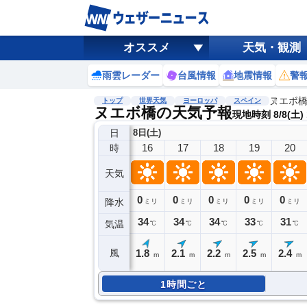
オススメ
天気・観測
雨雲レーダー
台風情報
地震情報
警
ヌエボ
トップ
世界天気
ヨーロッパ
スペイン
ヌエボ橋の天気予報
現地時刻 8/8(土)
日
8日(土)
16
17
18
19
20
時
天気
0
0
0
0
0
降水
ミリ
ミリ
ミリ
ミリ
ミリ
34
34
34
33
31
気温
℃
℃
℃
℃
℃
1.8
2.1
2.2
2.5
2.4
風
m
m
m
m
m
1時間ごと