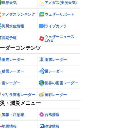
世界天気
アメダス(実況天気)
アメダスランキング
ウェザーリポート
河川水位情報
ライブカメラ
ウェザーニュース
長期予報
LiVE
ーダーコンテンツ
雨雲レーダー
雨雪レーダー
積雪レーダー
風レーダー
雷レーダー
世界の雨雲レーダー
ゲリラ雷雨レーダー
黄砂レーダー
災・減災メニュー
警報・注意報
台風情報
地震情報
津波情報