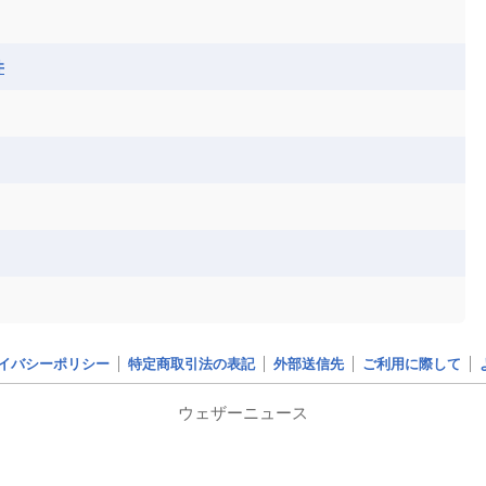
ベナン
ボツワナ
マダガスカル
ーク
モロッコ
モーリシャス共和国
井
共和国
ルワンダ共和国
レソト王国
和国
南スーダン
赤道ギニア共和国
イバシーポリシー
特定商取引法の表記
外部送信先
ご利用に際して
ウェザーニュース