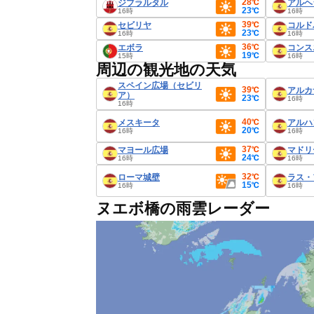
28℃
ジブラルタル
アルヘ
23℃
16時
16時
39℃
セビリヤ
コルド
23℃
16時
16時
36℃
エボラ
コンス
19℃
15時
16時
周辺の観光地の天気
スペイン広場（セビリ
39℃
アルカ
ア）
23℃
16時
16時
40℃
メスキータ
アルハ
20℃
16時
16時
37℃
マヨール広場
マドリ
24℃
16時
16時
32℃
ローマ城壁
ラス・
15℃
16時
16時
ヌエボ橋の雨雲レーダー