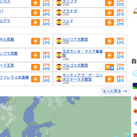
33℃
33℃
シラス
タリファ
22℃
23℃
16時
40℃
36℃
バ
グラナダ
20℃
21℃
16時
37℃
39℃
エグラ
トレド
24℃
23℃
16時
39℃
39℃
サル宮殿
セビリア大聖堂
23℃
23℃
16時
王立サンタ・マリア修道
38℃
36℃
ンブラ宮殿
院
21℃
22℃
16時
自
37℃
33℃
ード王宮
ブルゴス大聖堂
24℃
14℃
16時
サンティアゴ・デ・コン
32℃
26℃
ファレラス水道橋
ポステーラ大聖堂
24℃
16℃
16時
もっと見る