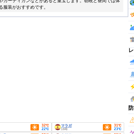
やカーディガンなどがあると重宝します。朝晩と昼間では体
る服装がおすすめです。
レ
防
32℃
31℃
マラガ
22℃
23℃
16時