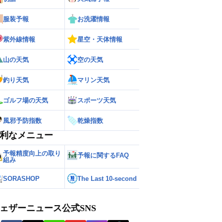
服装予報
お洗濯情報
紫外線情報
星空・天体情報
山の天気
空の天気
釣り天気
マリン天気
ゴルフ場の天気
スポーツ天気
風邪予防指数
乾燥指数
利なメニュー
予報精度向上の取り
予報に関するFAQ
組み
SORASHOP
The Last 10-second
ェザーニュース公式SNS