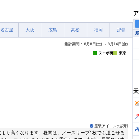
ア
名古屋
大阪
広島
高松
福岡
那覇
集計期間： 8月8日(土) ～ 8月14日(金)
ヌエボ橋
東京
天
服装アイコンの説明
京より高くなります。昼間は、ノースリーブ1枚でも過ごせる