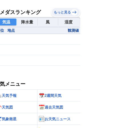
メダスランキング
もっと見る
気温
降水量
風
湿度
順位
地点
観測値
気メニュー
天気予報
2週間天気
天気図
過去天気図
気象衛星
お天気ニュース