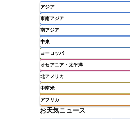
アジア
東南アジア
韓国
中国
台湾
香港
南アジア
インドネシア
カンボジア
シン
中東
ベトナム
マレーシア
ミャンマ
インド
スリランカ
ネパール
ヨーロッパ
モルディブ
アフガニスタン
アラブ首長国連邦
オセアニア・太平洋
ウズベキスタン
オマーン
カザ
アイスランド
アイルランド
ア
クウェート
サウジアラビア
シ
北アメリカ
イギリス
イタリア
ウクライナ
アメリカ領サモア
オーストラリア
バーレーン
ヨルダン
レバノン
ギリシャ
クロアチア
コソボ
中南米
サモア独立国
ソロモン諸島
タ
アメリカ
アラスカ
カナダ
スイス
スウェーデン
スペイン
ニューカレドニア
ニュージーラン
アフリカ
チェコ
デンマーク
ドイツ
アメリカ領バージン諸島
アルゼン
パラオ
フィジー
マーシャル諸
お天気ニュース
フィンランド
フランス
ブルガ
エクアドル
エルサルバドル
ガ
アルジェリア
アンゴラ
ウガン
ボスニア・ヘルツェゴビナ
ポルト
グレナダ
ケイマン諸島
コスタ
エリトリア国
カメルーン
カー
モルドバ
モンテネグロ
ラトビ
セントクリストファー・ネービス