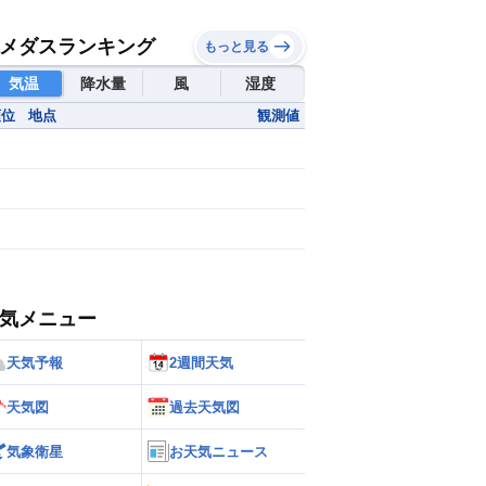
メダスランキング
もっと見る
気温
降水量
風
湿度
順位
地点
観測値
気メニュー
天気予報
2週間天気
天気図
過去天気図
気象衛星
お天気ニュース