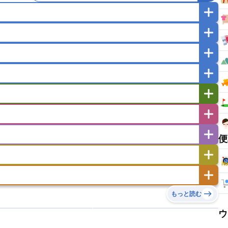
マカオ
モンゴル
北朝鮮
ガポール
タイ
フィリピン
ブルネイ
ー
ラオス人民民主共和国
東ティモール民主共和国
バングラデシュ
パキスタン
ブータン王国
イエメン
イスラエル
イラク
イラン
フスタン
カタール
キプロス
キルギス
ゼルバイジャン
アルバニア
アルメニア
リア
タジキスタン
トルクメニスタン
トルコ
エストニア
オランダ
オーストリア
便
キリバス
クック諸島
グアム
サイパン
サンマリノ共和国
ジブラルタル
ジョージア
ヒチ
ツバル
トンガ
ナウル共和国
ニウエ
バーミューダ諸島
スロバキア
スロベニア共和国
セルビア
ド
ハワイ
バヌアツ
パプアニューギニア
ノルウェー
ハンガリー
バチカン市国
チン
アンティグア・バーブーダ
ウルグアイ
島
ミクロネシア連邦
ワリス・フテュナ
リア
ベラルーシ
ベルギー
もっと読む
イアナ
キューバ
グアテマラ
グアドループ
ダ
エジプト
エスワティニ王国
エチオピア
ガル
ポーランド
マルタ
モナコ公国
リカ
コロンビア
ジャマイカ
スリナム
ウ
ボベルデ
ガボン
ガンビア
ガーナ共和国
ア
リトアニア
リヒテンシュタイン
セントビンセント及びグレナディーン諸島
セントルシア