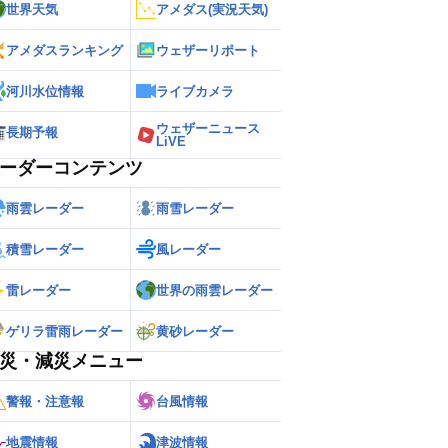
世界天気
アメダス(実況天気)
アメダスランキング
ウェザーリポート
河川水位情報
ライブカメラ
ウェザーニュース
長期予報
LiVE
ーダーコンテンツ
雨雲レーダー
雨雪レーダー
積雪レーダー
風レーダー
雷レーダー
世界の雨雲レーダー
ゲリラ雷雨レーダー
黄砂レーダー
災・減災メニュー
警報・注意報
台風情報
地震情報
津波情報