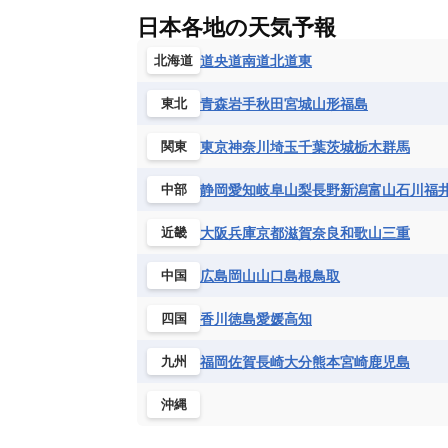
ギニア
ギニアビサウ共和国
ケ
ルクセンブルク
ルーマニア
ロ
チリ
トリニダード・トバゴ
ド
日本各地の天気予報
コンゴ民主共和国
コートジボワー
ハイチ共和国
バハマ
バルバド
シエラレオネ共和国
ジブチ共和国
道央
道南
道北
道東
北海道
ブラジル
プエルトリコ
ベネズ
セントヘレナ諸島
セーシェル
青森
岩手
秋田
宮城
山形
福島
東北
ボリビア
マルティニーク
メキ
チュニジア
トーゴ
ナイジェリ
ブルキナファソ
ブルンジ共和国
東京
神奈川
埼玉
千葉
茨城
栃木
群馬
関東
マラウイ共和国
マリ
モザンビ
静岡
愛知
岐阜
山梨
長野
新潟
富山
石川
福
中部
モーリタニア
リビア
リベリア
中央アフリカ共和国
南アフリカ共
大阪
兵庫
京都
滋賀
奈良
和歌山
三重
近畿
広島
岡山
山口
島根
鳥取
中国
香川
徳島
愛媛
高知
四国
福岡
佐賀
長崎
大分
熊本
宮崎
鹿児島
九州
沖縄