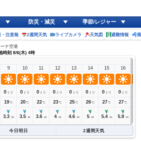
防災・減災
季節/レジャー
報・注意報
2週間天気
ライブカメラ
天気図
避難情報
ローナ空港
時刻 8/6(木) 4時
9
10
11
12
13
14
15
16
1
0
0
0
0
0
0
0
0
0
ミリ
ミリ
ミリ
ミリ
ミリ
ミリ
ミリ
ミリ
ミ
19
20
22
23
25
26
27
27
26
℃
℃
℃
℃
℃
℃
℃
℃
3.3
3.5
3.6
4
4.6
5
5.4
5.9
6.
m
m
m
m
m
m
m
m
今日明日
2週間天気