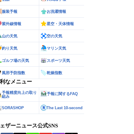
服装予報
お洗濯情報
紫外線情報
星空・天体情報
山の天気
空の天気
釣り天気
マリン天気
ゴルフ場の天気
スポーツ天気
風邪予防指数
乾燥指数
利なメニュー
予報精度向上の取り
予報に関するFAQ
組み
SORASHOP
The Last 10-second
ェザーニュース公式SNS