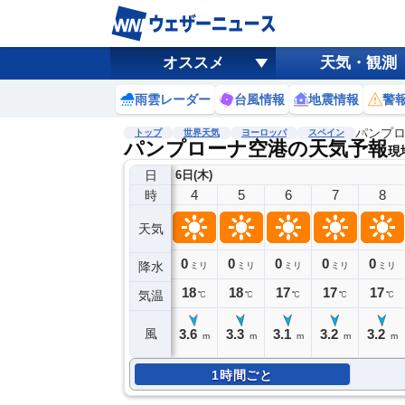
オススメ
天気・観測
雨雲レーダー
台風情報
地震情報
警
パンプ
トップ
世界天気
ヨーロッパ
スペイン
パンプローナ空港の天気予報
現地
日
6日(木)
4
5
6
7
8
時
天気
0
0
0
0
0
降水
ミリ
ミリ
ミリ
ミリ
ミリ
18
18
17
17
17
気温
℃
℃
℃
℃
℃
3.6
3.3
3.1
3.2
3.2
風
m
m
m
m
m
1時間ごと