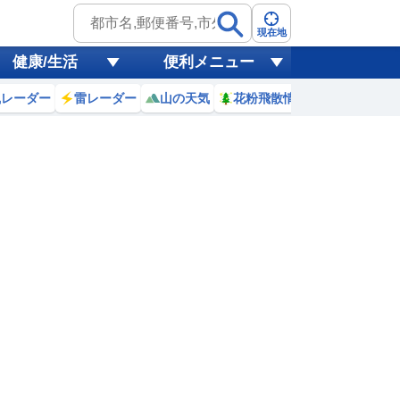
現在地
健康/生活
便利メニュー
風レーダー
雷レーダー
山の天気
花粉飛散情報
世界天気
7日(金)
7
18
19
20
21
22
23
0
1
0
0
0
0
0
0
0
0
リ
ミリ
ミリ
ミリ
ミリ
ミリ
ミリ
ミリ
ミリ
25
24
22
20
19
18
18
17
℃
℃
℃
℃
℃
℃
℃
℃
℃
2
6.2
6.2
5.8
4.9
4.1
3.6
3.3
3.2
m
m
m
m
m
m
m
m
m