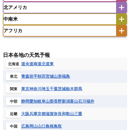
ウズベキスタン
オマーン
カザフスタン
北アメリカ
アゼルバイジャン
アルバニア
アルメニア
アメリカ領サモア
オーストラリア
キリバス
カタール
キプロス
キルギス
イギリス
イタリア
ウクライナ
中南米
クック諸島
グアム
サイパン
クウェート
サウジアラビア
シリア
アメリカ
アラスカ
カナダ
エストニア
オランダ
オーストリア
サモア独立国
ソロモン諸島
タヒチ
タジキスタン
トルクメニスタン
トルコ
アフリカ
バーミューダ諸島
ギリシャ
クロアチア
コソボ
アメリカ領バージン諸島
アルゼンチン
ツバル
トンガ
ナウル共和国
ニウエ
バーレーン
ヨルダン
レバノン
サンマリノ共和国
ジブラルタル
ジョージア
アンティグア・バーブーダ
ウルグアイ
ニューカレドニア
ニュージーランド
ハワイ
アルジェリア
アンゴラ
ウガンダ
スイス
スウェーデン
スペイン
エクアドル
エルサルバドル
ガイアナ
バヌアツ
パプアニューギニア
パラオ
エジプト
エスワティニ王国
エチオピア
日本各地の天気予報
スロバキア
スロベニア共和国
セルビア
キューバ
グアテマラ
グアドループ
フィジー
マーシャル諸島
ミクロネシア連邦
エリトリア国
カメルーン
カーボベルデ
道央
道南
道北
道東
北海道
チェコ
デンマーク
ドイツ
ノルウェー
グレナダ
ケイマン諸島
コスタリカ
ワリス・フテュナ
ガボン
ガンビア
ガーナ共和国
ギニア
ハンガリー
バチカン市国
フィンランド
コロンビア
ジャマイカ
スリナム
青森
岩手
秋田
宮城
山形
福島
東北
ギニアビサウ共和国
ケニア
コモロ連合
フランス
ブルガリア
ベラルーシ
セントクリストファー・ネービス
コンゴ共和国
コンゴ民主共和国
ベルギー
ボスニア・ヘルツェゴビナ
東京
神奈川
埼玉
千葉
茨城
栃木
群馬
関東
セントビンセント及びグレナディーン諸島
コートジボワール
ポルトガル
ポーランド
マルタ
セントルシア
チリ
トリニダード・トバゴ
静岡
愛知
岐阜
山梨
長野
新潟
富山
石川
福井
中部
サントメ・プリンシペ民主共和国
ザンビア共和国
モナコ公国
モルドバ
モンテネグロ
ドミニカ共和国
ドミニカ国
シエラレオネ共和国
ジブチ共和国
ラトビア
リトアニア
リヒテンシュタイン
大阪
兵庫
京都
滋賀
奈良
和歌山
三重
近畿
ニカラグア共和国
ハイチ共和国
バハマ
ジンバブエ
スーダン
セネガル
ルクセンブルク
ルーマニア
ロシア
バルバドス
パナマ
パラグアイ
広島
岡山
山口
島根
鳥取
中国
セントヘレナ諸島
セーシェル
北マケドニア