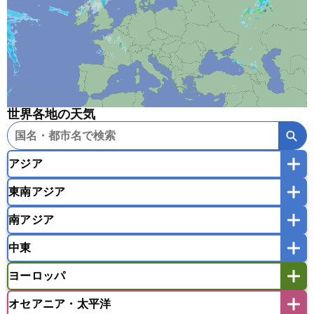
世界各地の天気
アジア
東南アジア
韓国
中国
台湾
香港
マカオ
南アジア
モンゴル
北朝鮮
インドネシア
カンボジア
シンガポール
中東
タイ
フィリピン
ブルネイ
ベトナム
インド
スリランカ
ネパール
マレーシア
ミャンマー
ヨーロッパ
バングラデシュ
パキスタン
ブータン王国
アフガニスタン
アラブ首長国連邦
イエメン
ラオス人民民主共和国
東ティモール民主共和国
モルディブ
オセアニア・太平洋
イスラエル
イラク
イラン
アイスランド
アイルランド