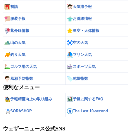
初詣
天気痛予報
服装予報
お洗濯情報
紫外線情報
星空・天体情報
山の天気
空の天気
釣り天気
マリン天気
ゴルフ場の天気
スポーツ天気
風邪予防指数
乾燥指数
便利なメニュー
予報精度向上の取り組み
予報に関するFAQ
SORASHOP
The Last 10-second
ウェザーニュース公式SNS