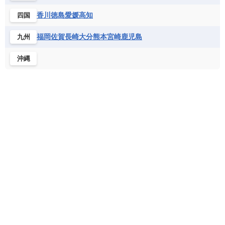
フランス領ギアナ
ブラジル
プエルトリコ
ソマリア連邦共和国
タンザニア
チャド
香川
徳島
愛媛
高知
四国
ベネズエラ
ベリーズ
ペルー
チュニジア
トーゴ
ナイジェリア連邦共和国
ホンジュラス
ボリビア
マルティニーク
福岡
佐賀
長崎
大分
熊本
宮崎
鹿児島
九州
ナミビア
ニジェール
ブルキナファソ
メキシコ
ブルンジ共和国
ベナン
ボツワナ
沖縄
マダガスカル
マラウイ共和国
マリ
モザンビーク
モロッコ
モーリシャス共和国
モーリタニア
リビア
リベリア共和国
ルワンダ共和国
レソト王国
中央アフリカ共和国
南アフリカ共和国
南スーダン
赤道ギニア共和国