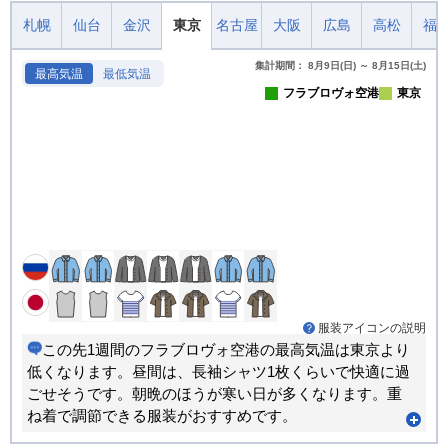
札幌
仙台
金沢
東京
名古屋
大阪
広島
高松
福
集計期間： 8月9日(日) ～ 8月15日(土)
最高気温
最低気温
フラブロヴォ空港
東京
服装アイコンの説明
この先1週間のフラブロヴォ空港の最高気温は東京より
低くなります。昼間は、長袖シャツ1枚くらいで快適に過
ごせそうです。朝晩のほうが寒い日が多くなります。重
ね着で調節できる服装がおすすめです。