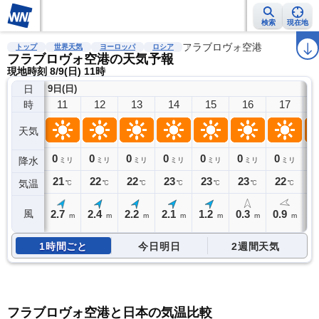
検索
現在地
雨雲レーダー
台風情報
地震情報
フラブロヴォ空港
警報・注意報
2週間天気
ラ
トップ
世界天気
ヨーロッパ
ロシア
フラブロヴォ空港の天気予報
現地時刻 8/9(日) 11時
日
9日(日)
11
12
13
14
15
16
17
時
天気
0
0
0
0
0
0
0
0
降水
ミリ
ミリ
ミリ
ミリ
ミリ
ミリ
ミリ
21
22
22
23
23
23
22
2
気温
℃
℃
℃
℃
℃
℃
℃
2.7
2.4
2.2
2.1
1.2
0.3
0.9
1
風
m
m
m
m
m
m
m
1時間ごと
今日明日
2週間天気
フラブロヴォ空港と日本の気温比較