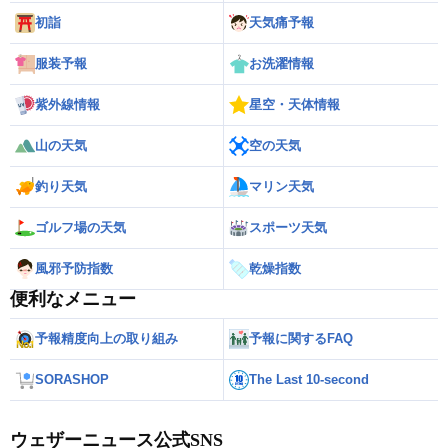
初詣
天気痛予報
服装予報
お洗濯情報
紫外線情報
星空・天体情報
山の天気
空の天気
釣り天気
マリン天気
ゴルフ場の天気
スポーツ天気
風邪予防指数
乾燥指数
便利なメニュー
予報精度向上の取り組み
予報に関するFAQ
SORASHOP
The Last 10-second
ウェザーニュース公式SNS