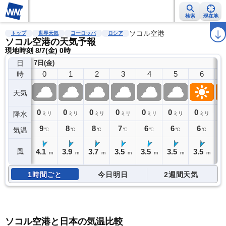
検索
現在地
雨雲レーダー
台風情報
地震情報
ソコル空港
警報・注意報
2週間天気
ラ
トップ
世界天気
ヨーロッパ
ロシア
ソコル空港の天気予報
現地時刻 8/7(金) 0時
日
7日(金)
0
1
2
3
4
5
6
時
天気
0
0
0
0
0
0
0
0
降水
ミリ
ミリ
ミリ
ミリ
ミリ
ミリ
ミリ
9
8
8
7
6
6
6
気温
℃
℃
℃
℃
℃
℃
℃
4.1
3.9
3.7
3.5
3.5
3.5
3.5
3
風
m
m
m
m
m
m
m
1時間ごと
今日明日
2週間天気
ソコル空港と日本の気温比較