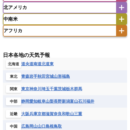
ウズベキスタン
オマーン
カザフスタン
北アメリカ
アゼルバイジャン
アルバニア
アルメニア
アメリカ領サモア
オーストラリア
キリバス
カタール
キプロス
キルギス
イギリス
イタリア
ウクライナ
中南米
クック諸島
グアム
サイパン
クウェート
サウジアラビア
シリア
アメリカ
アラスカ
カナダ
エストニア
オランダ
オーストリア
サモア独立国
ソロモン諸島
タヒチ
タジキスタン
トルクメニスタン
トルコ
アフリカ
バーミューダ諸島
ギリシャ
クロアチア
コソボ
アメリカ領バージン諸島
アルゼンチン
ツバル
トンガ
ナウル共和国
ニウエ
バーレーン
ヨルダン
レバノン
サンマリノ共和国
ジブラルタル
ジョージア
アンティグア・バーブーダ
ウルグアイ
ニューカレドニア
ニュージーランド
ハワイ
アルジェリア
アンゴラ
ウガンダ
スイス
スウェーデン
スペイン
エクアドル
エルサルバドル
ガイアナ
バヌアツ
パプアニューギニア
パラオ
エジプト
エスワティニ王国
エチオピア
日本各地の天気予報
スロバキア
スロベニア共和国
セルビア
キューバ
グアテマラ
グアドループ
フィジー
マーシャル諸島
ミクロネシア連邦
エリトリア国
カメルーン
カーボベルデ
道央
道南
道北
道東
北海道
チェコ
デンマーク
ドイツ
ノルウェー
グレナダ
ケイマン諸島
コスタリカ
ワリス・フテュナ
ガボン
ガンビア
ガーナ共和国
ギニア
ハンガリー
バチカン市国
フィンランド
コロンビア
ジャマイカ
スリナム
青森
岩手
秋田
宮城
山形
福島
東北
ギニアビサウ共和国
ケニア
コモロ連合
フランス
ブルガリア
ベラルーシ
セントクリストファー・ネービス
コンゴ共和国
コンゴ民主共和国
ベルギー
ボスニア・ヘルツェゴビナ
東京
神奈川
埼玉
千葉
茨城
栃木
群馬
関東
セントビンセント及びグレナディーン諸島
コートジボワール
ポルトガル
ポーランド
マルタ
セントルシア
チリ
トリニダード・トバゴ
静岡
愛知
岐阜
山梨
長野
新潟
富山
石川
福井
中部
サントメ・プリンシペ民主共和国
ザンビア共和国
モナコ公国
モルドバ
モンテネグロ
ドミニカ共和国
ドミニカ国
シエラレオネ共和国
ジブチ共和国
ラトビア
リトアニア
リヒテンシュタイン
大阪
兵庫
京都
滋賀
奈良
和歌山
三重
近畿
ニカラグア共和国
ハイチ共和国
バハマ
ジンバブエ
スーダン
セネガル
ルクセンブルク
ルーマニア
ロシア
バルバドス
パナマ
パラグアイ
広島
岡山
山口
島根
鳥取
中国
セントヘレナ諸島
セーシェル
北マケドニア