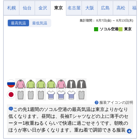
札幌
仙台
金沢
東京
名古屋
大阪
広島
高松
福
集計期間： 8月7日(金) ～ 8月13日(木)
最高気温
最低気温
ソコル空港
東京
服装アイコンの説明
この先1週間のソコル空港の最高気温は東京よりかなり
低くなります。昼間は、長袖Tシャツなどの上に薄手のセ
ーター1枚重ねるくらいで快適に過ごせそうです。朝晩の
ほうが寒い日が多くなります。重ね着で調節できる服装
がおすすめです。