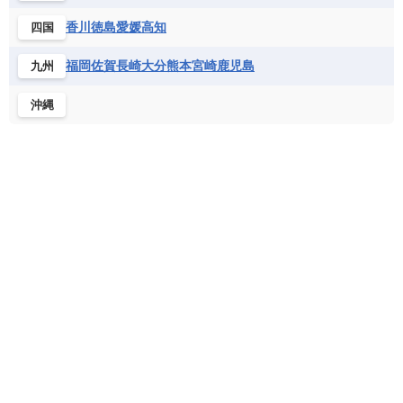
フランス領ギアナ
ブラジル
プエルトリコ
ソマリア連邦共和国
タンザニア
チャド
香川
徳島
愛媛
高知
四国
ベネズエラ
ベリーズ
ペルー
チュニジア
トーゴ
ナイジェリア連邦共和国
ホンジュラス
ボリビア
マルティニーク
福岡
佐賀
長崎
大分
熊本
宮崎
鹿児島
九州
ナミビア
ニジェール
ブルキナファソ
メキシコ
ブルンジ共和国
ベナン
ボツワナ
沖縄
マダガスカル
マラウイ共和国
マリ
モザンビーク
モロッコ
モーリシャス共和国
モーリタニア
リビア
リベリア共和国
ルワンダ共和国
レソト王国
中央アフリカ共和国
南アフリカ共和国
南スーダン
赤道ギニア共和国