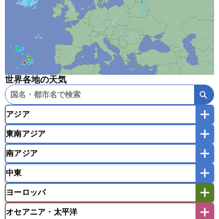
世界各地の天気
アジア
東南アジア
韓国
中国
台湾
香港
マカオ
南アジア
モンゴル
北朝鮮
インドネシア
カンボジア
シンガポール
中東
タイ
フィリピン
ブルネイ
ベトナム
インド
スリランカ
ネパール
マレーシア
ミャンマー
ヨーロッパ
バングラデシュ
パキスタン
ブータン王国
アフガニスタン
アラブ首長国連邦
イエメン
ラオス人民民主共和国
東ティモール民主共和国
モルディブ
オセアニア・太平洋
イスラエル
イラク
イラン
アイスランド
アイルランド