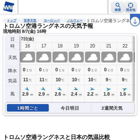
検索
現在地
雨雲レーダー
台風情報
地震情報
警報・注意報
トロムソ空港ラングネス
2週間天気
ラ
トップ
世界天気
ヨーロッパ
ノルウェー
トロムソ空港ラングネスの天気予報
現地時刻 8/7(金) 16時
日
7日(金)
16
17
18
19
20
21
22
時
天気
0
0
0
0
0
0
0
0
降水
ミリ
ミリ
ミリ
ミリ
ミリ
ミリ
ミリ
11
11
10
10
10
9
9
気温
℃
℃
℃
℃
℃
℃
℃
2.9
2.9
2.6
2.4
2.2
1.8
1.6
1
風
m
m
m
m
m
m
m
1時間ごと
今日明日
2週間天気
トロムソ空港ラングネスと日本の気温比較