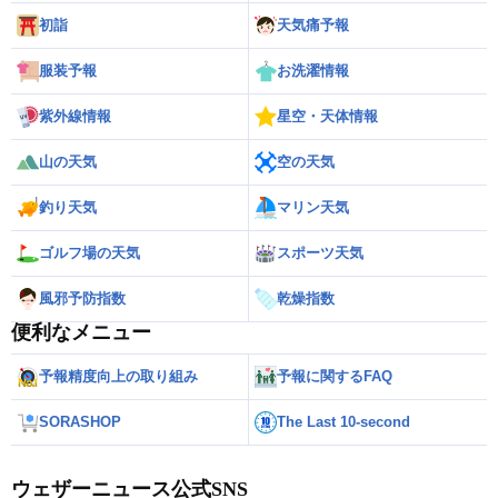
初詣
天気痛予報
服装予報
お洗濯情報
紫外線情報
星空・天体情報
山の天気
空の天気
釣り天気
マリン天気
ゴルフ場の天気
スポーツ天気
風邪予防指数
乾燥指数
便利なメニュー
予報精度向上の取り組み
予報に関するFAQ
SORASHOP
The Last 10-second
ウェザーニュース公式SNS