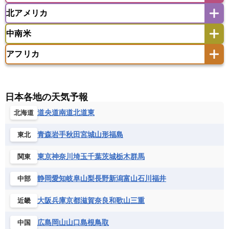
ウズベキスタン
オマーン
カザフスタン
北アメリカ
アゼルバイジャン
アルバニア
アルメニア
アメリカ領サモア
オーストラリア
キリバス
カタール
キプロス
キルギス
イギリス
イタリア
ウクライナ
中南米
クック諸島
グアム
サイパン
クウェート
サウジアラビア
シリア
アメリカ
アラスカ
カナダ
エストニア
オランダ
オーストリア
サモア独立国
ソロモン諸島
タヒチ
タジキスタン
トルクメニスタン
トルコ
アフリカ
バーミューダ諸島
ギリシャ
クロアチア
コソボ
アメリカ領バージン諸島
アルゼンチン
ツバル
トンガ
ナウル共和国
ニウエ
バーレーン
ヨルダン
レバノン
サンマリノ共和国
ジブラルタル
ジョージア
アンティグア・バーブーダ
ウルグアイ
ニューカレドニア
ニュージーランド
ハワイ
アルジェリア
アンゴラ
ウガンダ
スイス
スウェーデン
スペイン
エクアドル
エルサルバドル
ガイアナ
バヌアツ
パプアニューギニア
パラオ
エジプト
エスワティニ王国
エチオピア
日本各地の天気予報
スロバキア
スロベニア共和国
セルビア
キューバ
グアテマラ
グアドループ
フィジー
マーシャル諸島
ミクロネシア連邦
エリトリア国
カメルーン
カーボベルデ
道央
道南
道北
道東
北海道
チェコ
デンマーク
ドイツ
ノルウェー
グレナダ
ケイマン諸島
コスタリカ
ワリス・フテュナ
ガボン
ガンビア
ガーナ共和国
ギニア
ハンガリー
バチカン市国
フィンランド
コロンビア
ジャマイカ
スリナム
青森
岩手
秋田
宮城
山形
福島
東北
ギニアビサウ共和国
ケニア
コモロ連合
フランス
ブルガリア
ベラルーシ
セントクリストファー・ネービス
コンゴ共和国
コンゴ民主共和国
ベルギー
ボスニア・ヘルツェゴビナ
東京
神奈川
埼玉
千葉
茨城
栃木
群馬
関東
セントビンセント及びグレナディーン諸島
コートジボワール
ポルトガル
ポーランド
マルタ
セントルシア
チリ
トリニダード・トバゴ
静岡
愛知
岐阜
山梨
長野
新潟
富山
石川
福井
中部
サントメ・プリンシペ民主共和国
ザンビア共和国
モナコ公国
モルドバ
モンテネグロ
ドミニカ共和国
ドミニカ国
シエラレオネ共和国
ジブチ共和国
ラトビア
リトアニア
リヒテンシュタイン
大阪
兵庫
京都
滋賀
奈良
和歌山
三重
近畿
ニカラグア共和国
ハイチ共和国
バハマ
ジンバブエ
スーダン
セネガル
ルクセンブルク
ルーマニア
ロシア
バルバドス
パナマ
パラグアイ
広島
岡山
山口
島根
鳥取
中国
セントヘレナ諸島
セーシェル
北マケドニア