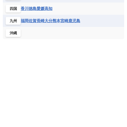
フランス領ギアナ
ブラジル
プエルトリコ
ソマリア連邦共和国
タンザニア
チャド
香川
徳島
愛媛
高知
四国
ベネズエラ
ベリーズ
ペルー
チュニジア
トーゴ
ナイジェリア連邦共和国
ホンジュラス
ボリビア
マルティニーク
福岡
佐賀
長崎
大分
熊本
宮崎
鹿児島
九州
ナミビア
ニジェール
ブルキナファソ
メキシコ
ブルンジ共和国
ベナン
ボツワナ
沖縄
マダガスカル
マラウイ共和国
マリ
モザンビーク
モロッコ
モーリシャス共和国
モーリタニア
リビア
リベリア共和国
ルワンダ共和国
レソト王国
中央アフリカ共和国
南アフリカ共和国
南スーダン
赤道ギニア共和国