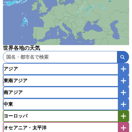
世界各地の天気
アジア
東南アジア
韓国
中国
台湾
香港
マカオ
南アジア
モンゴル
北朝鮮
インドネシア
カンボジア
シンガポール
中東
タイ
フィリピン
ブルネイ
ベトナム
インド
スリランカ
ネパール
マレーシア
ミャンマー
ヨーロッパ
バングラデシュ
パキスタン
ブータン王国
アフガニスタン
アラブ首長国連邦
イエメン
ラオス人民民主共和国
東ティモール民主共和国
モルディブ
オセアニア・太平洋
イスラエル
イラク
イラン
アイスランド
アイルランド