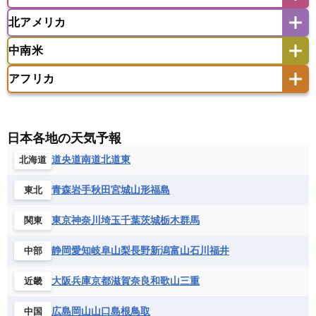
アイスランド
アイルランド
ウズベキスタン
オマーン
カザフスタン
北アメリカ
アゼルバイジャン
アルバニア
アルメニア
アメリカ領サモア
オーストラリア
キリバス
カタール
キプロス
キルギス
イギリス
イタリア
ウクライナ
中南米
クック諸島
グアム
サイパン
クウェート
サウジアラビア
シリア
アメリカ
アラスカ
カナダ
エストニア
オランダ
オーストリア
サモア独立国
ソロモン諸島
タヒチ
タジキスタン
トルクメニスタン
トルコ
アフリカ
バーミューダ諸島
ギリシャ
クロアチア
コソボ
アメリカ領バージン諸島
アルゼンチン
ツバル
トンガ
ナウル共和国
ニウエ
バーレーン
ヨルダン
レバノン
サンマリノ共和国
ジブラルタル
ジョージア
アンティグア・バーブーダ
ウルグアイ
ニューカレドニア
ニュージーランド
ハワイ
アルジェリア
アンゴラ
ウガンダ
スイス
スウェーデン
スペイン
エクアドル
エルサルバドル
ガイアナ
バヌアツ
パプアニューギニア
パラオ
エジプト
エスワティニ王国
エチオピア
日本各地の天気予報
スロバキア
スロベニア共和国
セルビア
キューバ
グアテマラ
グアドループ
フィジー
マーシャル諸島
ミクロネシア連邦
エリトリア国
カメルーン
カーボベルデ
道央
道南
道北
道東
北海道
チェコ
デンマーク
ドイツ
ノルウェー
グレナダ
ケイマン諸島
コスタリカ
ワリス・フテュナ
ガボン
ガンビア
ガーナ共和国
ギニア
ハンガリー
バチカン市国
フィンランド
コロンビア
ジャマイカ
スリナム
青森
岩手
秋田
宮城
山形
福島
東北
ギニアビサウ共和国
ケニア
コモロ連合
フランス
ブルガリア
ベラルーシ
セントクリストファー・ネービス
コンゴ共和国
コンゴ民主共和国
ベルギー
ボスニア・ヘルツェゴビナ
東京
神奈川
埼玉
千葉
茨城
栃木
群馬
関東
セントビンセント及びグレナディーン諸島
コートジボワール
ポルトガル
ポーランド
マルタ
セントルシア
チリ
トリニダード・トバゴ
静岡
愛知
岐阜
山梨
長野
新潟
富山
石川
福井
中部
サントメ・プリンシペ民主共和国
ザンビア共和国
モナコ公国
モルドバ
モンテネグロ
ドミニカ共和国
ドミニカ国
シエラレオネ共和国
ジブチ共和国
ラトビア
リトアニア
リヒテンシュタイン
大阪
兵庫
京都
滋賀
奈良
和歌山
三重
近畿
ニカラグア共和国
ハイチ共和国
バハマ
ジンバブエ
スーダン
セネガル
ルクセンブルク
ルーマニア
ロシア
バルバドス
パナマ
パラグアイ
広島
岡山
山口
島根
鳥取
中国
セントヘレナ諸島
セーシェル