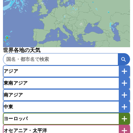
世界各地の天気
アジア
東南アジア
韓国
中国
台湾
香港
マカオ
南アジア
モンゴル
北朝鮮
インドネシア
カンボジア
シンガポール
中東
タイ
フィリピン
ブルネイ
ベトナム
インド
スリランカ
ネパール
マレーシア
ミャンマー
ヨーロッパ
バングラデシュ
パキスタン
ブータン王国
アフガニスタン
アラブ首長国連邦
イエメン
ラオス人民民主共和国
東ティモール民主共和国
モルディブ
オセアニア・太平洋
イスラエル
イラク
イラン