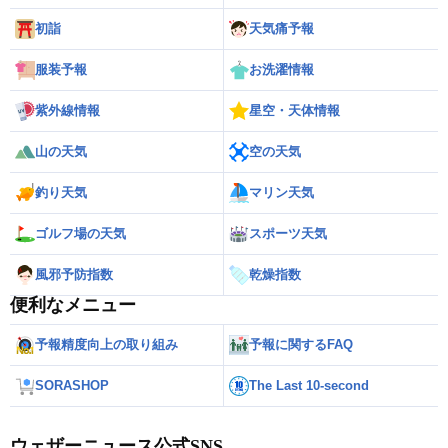
初詣
天気痛予報
服装予報
お洗濯情報
紫外線情報
星空・天体情報
山の天気
空の天気
釣り天気
マリン天気
ゴルフ場の天気
スポーツ天気
風邪予防指数
乾燥指数
便利なメニュー
予報精度向上の取り組み
予報に関するFAQ
SORASHOP
The Last 10-second
ウェザーニュース公式SNS