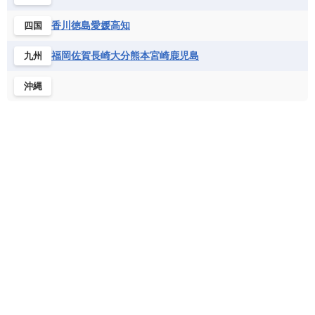
北マケドニア
フランス領ギアナ
ブラジル
プエルトリコ
ソマリア連邦共和国
タンザニア
チャド
香川
徳島
愛媛
高知
四国
ベネズエラ
ベリーズ
ペルー
チュニジア
トーゴ
ナイジェリア連邦共和国
ホンジュラス
ボリビア
マルティニーク
福岡
佐賀
長崎
大分
熊本
宮崎
鹿児島
九州
ナミビア
ニジェール
ブルキナファソ
メキシコ
ブルンジ共和国
ベナン
ボツワナ
沖縄
マダガスカル
マラウイ共和国
マリ
モザンビーク
モロッコ
モーリシャス共和国
モーリタニア
リビア
リベリア共和国
ルワンダ共和国
レソト王国
中央アフリカ共和国
南アフリカ共和国
南スーダン
赤道ギニア共和国