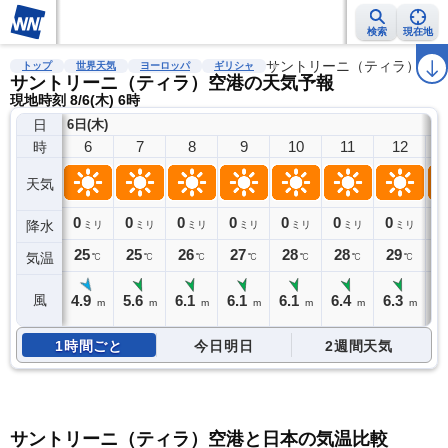
検索
現在地
雨雲レーダー
台風情報
地震情報
警報・注意報
サントリーニ（ティラ）空港
2週間天気
ラ
トップ
世界天気
ヨーロッパ
ギリシャ
サントリーニ（ティラ）空港の天気予報
現地時刻 8/6(木) 6時
日
6日(木)
6
7
8
9
10
11
12
時
天気
0
0
0
0
0
0
0
0
降水
ミリ
ミリ
ミリ
ミリ
ミリ
ミリ
ミリ
25
25
26
27
28
28
29
2
気温
℃
℃
℃
℃
℃
℃
℃
4.9
5.6
6.1
6.1
6.1
6.4
6.3
6
風
m
m
m
m
m
m
m
1時間ごと
今日明日
2週間天気
サントリーニ（ティラ）空港と日本の気温比較