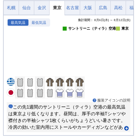
札幌
仙台
金沢
東京
名古屋
大阪
広島
高松
福
集計期間： 8月6日(木) ～ 8月12日(水)
最高気温
最低気温
サントリーニ（ティラ）空港
東京
服装アイコンの説明
この先1週間のサントリーニ（ティラ）空港の最高気温
は東京より低くなります。昼間は、厚手の半袖Tシャツや
襟付きの半袖シャツ1枚くらいがちょうどいい暑さです。
冷房の効いた室内用にストールやカーディガンなどがあ
ると重宝します。出かける時の服装で1日ちょうど良く過