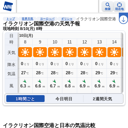
検索
現在地
雨雲レーダー
台風情報
地震情報
警報・注意報
イラクリオン国際空港
2週間天気
ラ
トップ
世界天気
ヨーロッパ
ギリシャ
イラクリオン国際空港の天気予報
現地時刻 8/10(月) 8時
日
10日(月)
8
9
10
11
12
13
14
時
天気
0
0
0
0
0
0
0
0
降水
ミリ
ミリ
ミリ
ミリ
ミリ
ミリ
ミリ
27
28
28
28
28
29
29
2
気温
℃
℃
℃
℃
℃
℃
℃
6.3
6.6
6.7
6.8
6.9
6.9
6.9
6
風
m
m
m
m
m
m
m
1時間ごと
今日明日
2週間天気
イラクリオン国際空港と日本の気温比較