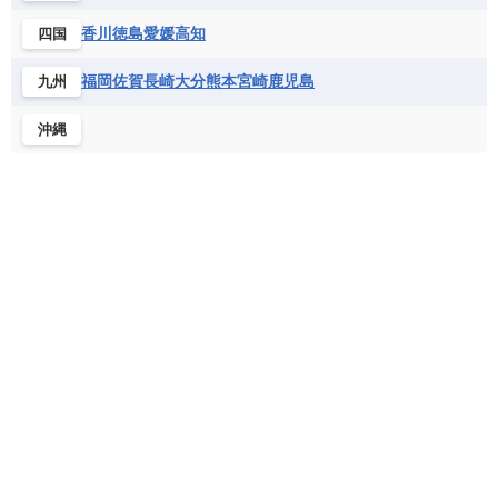
フランス領ギアナ
ブラジル
プエルトリコ
ソマリア連邦共和国
タンザニア
チャド
香川
徳島
愛媛
高知
四国
ベネズエラ
ベリーズ
ペルー
チュニジア
トーゴ
ナイジェリア連邦共和国
ホンジュラス
ボリビア
マルティニーク
福岡
佐賀
長崎
大分
熊本
宮崎
鹿児島
九州
ナミビア
ニジェール
ブルキナファソ
メキシコ
ブルンジ共和国
ベナン
ボツワナ
沖縄
マダガスカル
マラウイ共和国
マリ
モザンビーク
モロッコ
モーリシャス共和国
モーリタニア
リビア
リベリア共和国
ルワンダ共和国
レソト王国
中央アフリカ共和国
南アフリカ共和国
南スーダン
赤道ギニア共和国