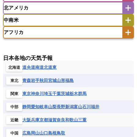
ウズベキスタン
オマーン
カザフスタン
北アメリカ
アゼルバイジャン
アルバニア
アルメニア
アメリカ領サモア
オーストラリア
キリバス
カタール
キプロス
キルギス
イギリス
イタリア
ウクライナ
中南米
クック諸島
グアム
サイパン
クウェート
サウジアラビア
シリア
アメリカ
アラスカ
カナダ
エストニア
オランダ
オーストリア
サモア独立国
ソロモン諸島
タヒチ
タジキスタン
トルクメニスタン
トルコ
アフリカ
バーミューダ諸島
ギリシャ
クロアチア
コソボ
アメリカ領バージン諸島
アルゼンチン
ツバル
トンガ
ナウル共和国
ニウエ
バーレーン
ヨルダン
レバノン
サンマリノ共和国
ジブラルタル
ジョージア
アンティグア・バーブーダ
ウルグアイ
ニューカレドニア
ニュージーランド
ハワイ
アルジェリア
アンゴラ
ウガンダ
スイス
スウェーデン
スペイン
エクアドル
エルサルバドル
ガイアナ
バヌアツ
パプアニューギニア
パラオ
エジプト
エスワティニ王国
エチオピア
日本各地の天気予報
スロバキア
スロベニア共和国
セルビア
キューバ
グアテマラ
グアドループ
フィジー
マーシャル諸島
ミクロネシア連邦
エリトリア国
カメルーン
カーボベルデ
道央
道南
道北
道東
北海道
チェコ
デンマーク
ドイツ
ノルウェー
グレナダ
ケイマン諸島
コスタリカ
ワリス・フテュナ
ガボン
ガンビア
ガーナ共和国
ギニア
ハンガリー
バチカン市国
フィンランド
コロンビア
ジャマイカ
スリナム
青森
岩手
秋田
宮城
山形
福島
東北
ギニアビサウ共和国
ケニア
コモロ連合
フランス
ブルガリア
ベラルーシ
セントクリストファー・ネービス
コンゴ共和国
コンゴ民主共和国
ベルギー
ボスニア・ヘルツェゴビナ
東京
神奈川
埼玉
千葉
茨城
栃木
群馬
関東
セントビンセント及びグレナディーン諸島
コートジボワール
ポルトガル
ポーランド
マルタ
セントルシア
チリ
トリニダード・トバゴ
静岡
愛知
岐阜
山梨
長野
新潟
富山
石川
福井
中部
サントメ・プリンシペ民主共和国
ザンビア共和国
モナコ公国
モルドバ
モンテネグロ
ドミニカ共和国
ドミニカ国
シエラレオネ共和国
ジブチ共和国
ラトビア
リトアニア
リヒテンシュタイン
大阪
兵庫
京都
滋賀
奈良
和歌山
三重
近畿
ニカラグア共和国
ハイチ共和国
バハマ
ジンバブエ
スーダン
セネガル
ルクセンブルク
ルーマニア
ロシア
バルバドス
パナマ
パラグアイ
広島
岡山
山口
島根
鳥取
中国
セントヘレナ諸島
セーシェル
北マケドニア