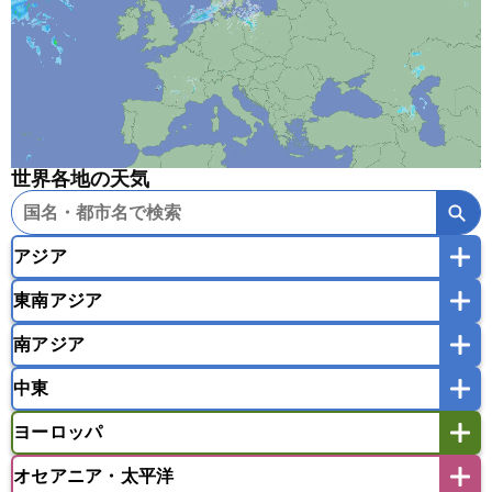
世界各地の天気
アジア
東南アジア
韓国
中国
台湾
香港
マカオ
南アジア
モンゴル
北朝鮮
インドネシア
カンボジア
シンガポール
中東
タイ
フィリピン
ブルネイ
ベトナム
インド
スリランカ
ネパール
マレーシア
ミャンマー
ヨーロッパ
バングラデシュ
パキスタン
ブータン王国
アフガニスタン
アラブ首長国連邦
イエメン
ラオス人民民主共和国
東ティモール民主共和国
モルディブ
オセアニア・太平洋
イスラエル
イラク
イラン
アイスランド
アイルランド