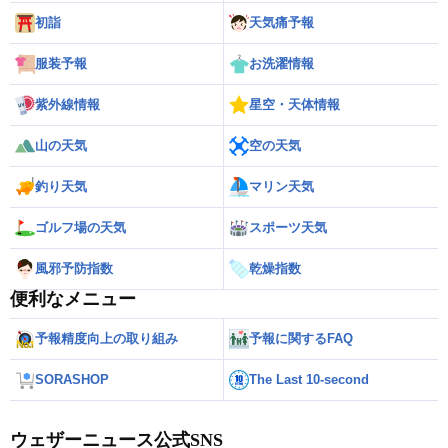
初詣
天気痛予報
服装予報
お洗濯情報
紫外線情報
星空・天体情報
山の天気
空の天気
釣り天気
マリン天気
ゴルフ場の天気
スポーツ天気
風邪予防指数
乾燥指数
便利なメニュー
予報精度向上の取り組み
予報に関するFAQ
SORASHOP
The Last 10-second
ウェザーニュース公式SNS