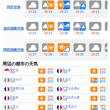
羽田空港
33
/
25
30
/
24
29
/
23
29
/
24
30
/
23
3
成田国際空港
31
/
22
28
/
22
25
/
20
29
/
22
29
/
22
3
関西国際空港
31
/
27
32
/
26
30
/
25
30
/
26
29
/
25
2
周辺の都市の天気
30℃
31℃
モナコ
カンヌ
23℃
23℃
16時
16時
32℃
34℃
ジェノバ
トリノ
22℃
25℃
16時
16時
34℃
36℃
マルセイユ
アヴィニヨン
22℃
21℃
16時
16時
35℃
32℃
アルル
アジャクシオ
22℃
20℃
16時
16時
35℃
19℃
ミラノ
シャモニー
24℃
9℃
16時
16時