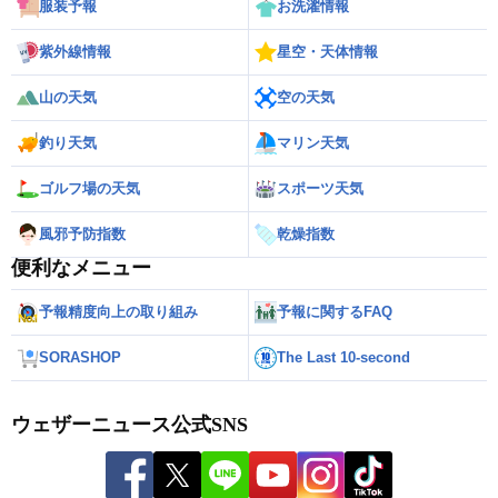
服装予報
お洗濯情報
紫外線情報
星空・天体情報
山の天気
空の天気
釣り天気
マリン天気
ゴルフ場の天気
スポーツ天気
風邪予防指数
乾燥指数
便利なメニュー
予報精度向上の取り組み
予報に関するFAQ
SORASHOP
The Last 10-second
ウェザーニュース公式SNS