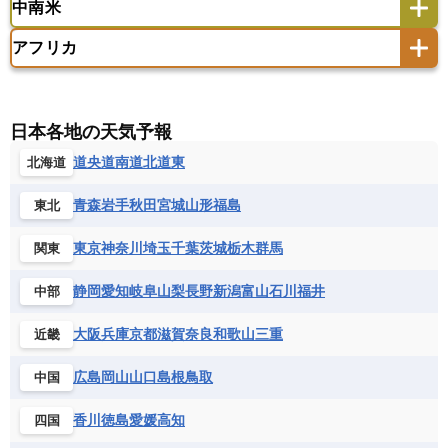
中南米
クック諸島
グアム
サイパン
クウェート
サウジアラビア
シリア
アメリカ
アラスカ
カナダ
エストニア
オランダ
オーストリア
サモア独立国
ソロモン諸島
タヒチ
タジキスタン
トルクメニスタン
トルコ
アフリカ
バーミューダ諸島
ギリシャ
クロアチア
コソボ
アメリカ領バージン諸島
アルゼンチン
ツバル
トンガ
ナウル共和国
ニウエ
バーレーン
ヨルダン
レバノン
サンマリノ共和国
ジブラルタル
ジョージア
アンティグア・バーブーダ
ウルグアイ
ニューカレドニア
ニュージーランド
ハワイ
アルジェリア
アンゴラ
ウガンダ
スイス
スウェーデン
スペイン
エクアドル
エルサルバドル
ガイアナ
バヌアツ
パプアニューギニア
パラオ
エジプト
エスワティニ王国
エチオピア
日本各地の天気予報
スロバキア
スロベニア共和国
セルビア
キューバ
グアテマラ
グアドループ
フィジー
マーシャル諸島
ミクロネシア連邦
エリトリア国
カメルーン
カーボベルデ
道央
道南
道北
道東
北海道
チェコ
デンマーク
ドイツ
ノルウェー
グレナダ
ケイマン諸島
コスタリカ
ワリス・フテュナ
ガボン
ガンビア
ガーナ共和国
ギニア
ハンガリー
バチカン市国
フィンランド
コロンビア
ジャマイカ
スリナム
青森
岩手
秋田
宮城
山形
福島
東北
ギニアビサウ共和国
ケニア
コモロ連合
フランス
ブルガリア
ベラルーシ
セントクリストファー・ネービス
コンゴ共和国
コンゴ民主共和国
ベルギー
ボスニア・ヘルツェゴビナ
東京
神奈川
埼玉
千葉
茨城
栃木
群馬
関東
セントビンセント及びグレナディーン諸島
コートジボワール
ポルトガル
ポーランド
マルタ
セントルシア
チリ
トリニダード・トバゴ
静岡
愛知
岐阜
山梨
長野
新潟
富山
石川
福井
中部
サントメ・プリンシペ民主共和国
ザンビア共和国
モナコ公国
モルドバ
モンテネグロ
ドミニカ共和国
ドミニカ国
シエラレオネ共和国
ジブチ共和国
ラトビア
リトアニア
リヒテンシュタイン
大阪
兵庫
京都
滋賀
奈良
和歌山
三重
近畿
ニカラグア共和国
ハイチ共和国
バハマ
ジンバブエ
スーダン
セネガル
ルクセンブルク
ルーマニア
ロシア
バルバドス
パナマ
パラグアイ
広島
岡山
山口
島根
鳥取
中国
セントヘレナ諸島
セーシェル
北マケドニア
フランス領ギアナ
ブラジル
プエルトリコ
ソマリア連邦共和国
タンザニア
チャド
香川
徳島
愛媛
高知
四国
ベネズエラ
ベリーズ
ペルー
チュニジア
トーゴ
ナイジェリア連邦共和国