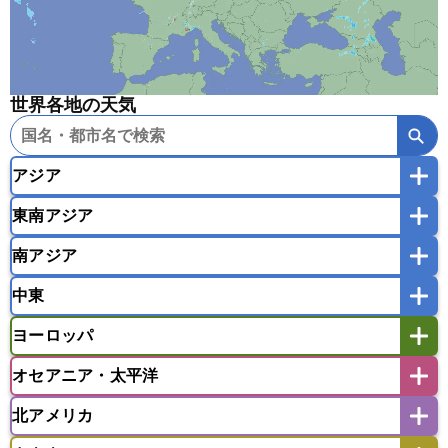
世界各地の天気
アジア
東南アジア
韓国
中国
台湾
香港
マカオ
南アジア
モンゴル
北朝鮮
インドネシア
カンボジア
シンガポール
中東
タイ
フィリピン
ブルネイ
ベトナム
インド
スリランカ
ネパール
マレーシア
ミャンマー
ヨーロッパ
バングラデシュ
パキスタン
ブータン王国
アフガニスタン
アラブ首長国連邦
イエメン
ラオス人民民主共和国
東ティモール民主共和国
モルディブ
オセアニア・太平洋
イスラエル
イラク
イラン
アイスランド
アイルランド
ウズベキスタン
オマーン
カザフスタン
北アメリカ
アゼルバイジャン
アルバニア
アルメニア
アメリカ領サモア
オーストラリア
キリバス
カタール
キプロス
キルギス
イギリス
イタリア
ウクライナ