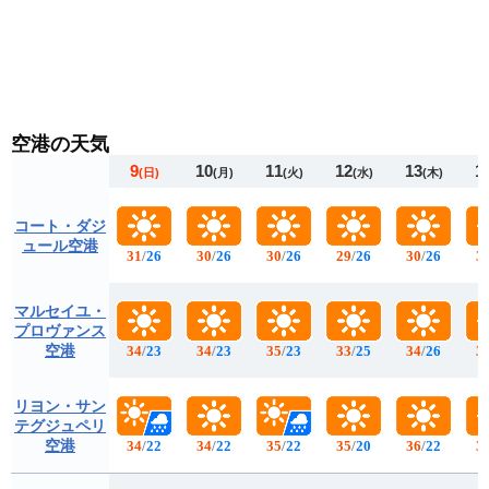
空港の天気
9
10
11
12
13
1
(日)
(月)
(火)
(水)
(木)
コート・ダジ
ュール空港
31
/
26
30
/
26
30
/
26
29
/
26
30
/
26
3
マルセイユ・
プロヴァンス
空港
34
/
23
34
/
23
35
/
23
33
/
25
34
/
26
3
リヨン・サン
テグジュペリ
空港
34
/
22
34
/
22
35
/
22
35
/
20
36
/
22
3