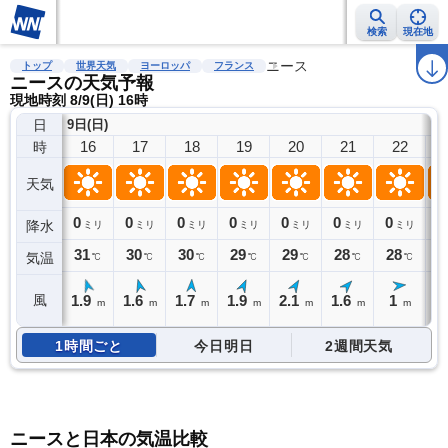
検索
現在地
雨雲レーダー
台風情報
地震情報
警報・注意報
ニース
2週間天気
ラ
トップ
世界天気
ヨーロッパ
フランス
ニースの天気予報
現地時刻 8/9(日) 16時
日
9日(日)
16
17
18
19
20
21
22
時
天気
0
0
0
0
0
0
0
0
降水
ミリ
ミリ
ミリ
ミリ
ミリ
ミリ
ミリ
31
30
30
29
29
28
28
2
気温
℃
℃
℃
℃
℃
℃
℃
1.9
1.6
1.7
1.9
2.1
1.6
1
風
m
m
m
m
m
m
m
1時間ごと
今日明日
2週間天気
ニースと日本の気温比較