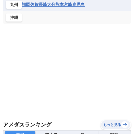
ホンジュラス
ボリビア
マルティニーク
福岡
佐賀
長崎
大分
熊本
宮崎
鹿児島
九州
ナミビア
ニジェール
ブルキナファソ
メキシコ
ブルンジ共和国
ベナン
ボツワナ
沖縄
マダガスカル
マラウイ共和国
マリ
モザンビーク
モロッコ
モーリシャス共和国
モーリタニア
リビア
リベリア共和国
ルワンダ共和国
レソト王国
中央アフリカ共和国
南アフリカ共和国
南スーダン
赤道ギニア共和国
アメダスランキング
もっと見る