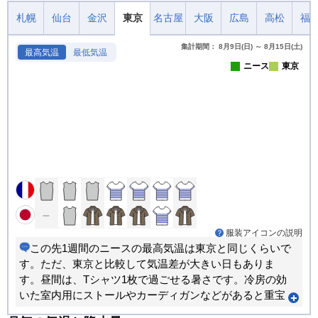
札幌
仙台
金沢
東京
名古屋
大阪
広島
高松
福
集計期間： 8月9日(日) ～ 8月15日(土)
最高気温
最低気温
ニース
東京
服装アイコンの説明
この先1週間のニースの最高気温は東京と同じくらいで
す。ただ、東京と比較して気温差が大きい日もありま
す。昼間は、Tシャツ1枚で過ごせる暑さです。冷房の効
いた室内用にストールやカーディガンなどがあると重宝
します。朝晩のほうが寒い日が多くなります。重ね着で