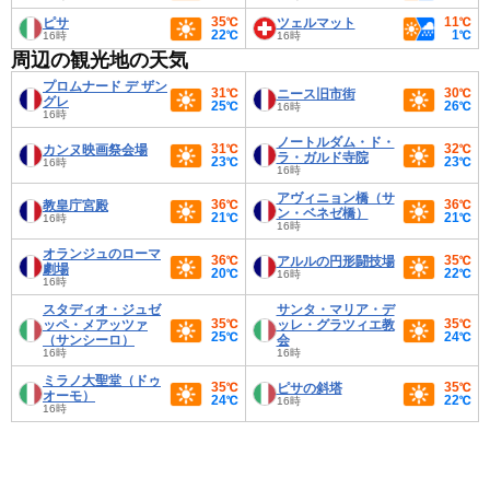
35℃
11℃
ピサ
ツェルマット
22℃
1℃
16時
16時
周辺の観光地の天気
プロムナード デ ザン
31℃
30℃
ニース旧市街
グレ
25℃
26℃
16時
16時
ノートルダム・ド・
31℃
32℃
カンヌ映画祭会場
ラ・ガルド寺院
23℃
23℃
16時
16時
アヴィニョン橋（サ
36℃
36℃
教皇庁宮殿
ン・ベネゼ橋）
21℃
21℃
16時
16時
オランジュのローマ
36℃
35℃
アルルの円形闘技場
劇場
20℃
22℃
16時
16時
スタディオ・ジュゼ
サンタ・マリア・デ
35℃
35℃
ッペ・メアッツァ
ッレ・グラツィエ教
25℃
24℃
（サンシーロ）
会
16時
16時
ミラノ大聖堂（ドゥ
35℃
35℃
ピサの斜塔
オーモ）
24℃
22℃
16時
16時