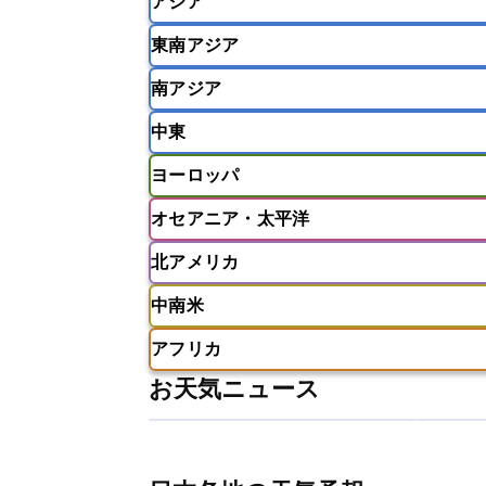
アジア
東南アジア
韓国
中国
台湾
香港
南アジア
インドネシア
カンボジア
シン
中東
ベトナム
マレーシア
ミャンマ
インド
スリランカ
ネパール
ヨーロッパ
モルディブ
アフガニスタン
アラブ首長国連邦
オセアニア・太平洋
ウズベキスタン
オマーン
カザ
アイスランド
アイルランド
ア
クウェート
サウジアラビア
シ
北アメリカ
イギリス
イタリア
ウクライナ
アメリカ領サモア
オーストラリア
バーレーン
ヨルダン
レバノン
ギリシャ
クロアチア
コソボ
中南米
サモア独立国
ソロモン諸島
タ
アメリカ
アラスカ
カナダ
スイス
スウェーデン
スペイン
ニューカレドニア
ニュージーラン
アフリカ
チェコ
デンマーク
ドイツ
アメリカ領バージン諸島
アルゼン
パラオ
フィジー
マーシャル諸
お天気ニュース
フィンランド
フランス
ブルガ
エクアドル
エルサルバドル
ガ
アルジェリア
アンゴラ
ウガン
ボスニア・ヘルツェゴビナ
ポルト
グレナダ
ケイマン諸島
コスタ
エリトリア国
カメルーン
カー
モルドバ
モンテネグロ
ラトビ
セントクリストファー・ネービス
ギニア
ギニアビサウ共和国
ケ
ルクセンブルク
ルーマニア
ロ
チリ
トリニダード・トバゴ
ド