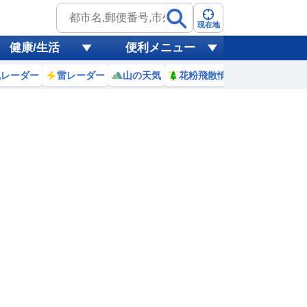
現在地
健康/生活
便利メニュー
風レーダー
雷レーダー
山の天気
花粉飛散情報
世界天気
0
11
12
13
14
15
16
17
18
0
0
0
0
0
0
0
0
ミリ
ミリ
ミリ
ミリ
ミリ
ミリ
ミリ
ミリ
ミリ
24
25
26
27
28
28
28
27
℃
℃
℃
℃
℃
℃
℃
℃
℃
8
2.1
1.9
1.5
1.3
1.3
1.4
1.5
1.7
m
m
m
m
m
m
m
m
m