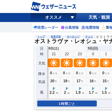
オススメ
天気・観測
雨雲レーダー
台風情報
地震情報
警
オストラ
トップ
世界天気
ヨーロッパ
チェコ
オストラヴァ・レオシュ・ヤ
日
8日(土)
9日(日)
21
22
23
0
1
時
天気
0
0
0
0
0
降水
ミリ
ミリ
ミリ
ミリ
ミリ
20
18
17
16
15
気温
℃
℃
℃
℃
℃
2.2
2
1.9
1.7
1.5
風
m
m
m
m
m
1時間ごと