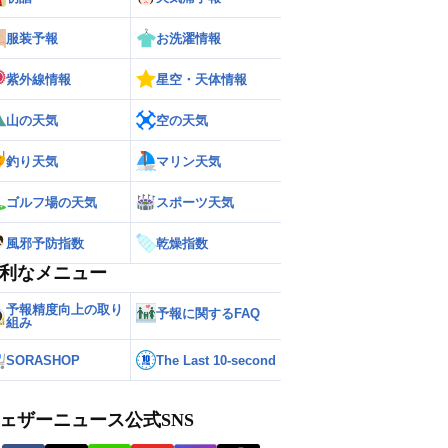
服装予報
お洗濯情報
紫外線情報
星空・天体情報
山の天気
空の天気
釣り天気
マリン天気
ゴルフ場の天気
スポーツ天気
風邪予防指数
乾燥指数
利なメニュー
予報精度向上の取り
予報に関するFAQ
組み
SORASHOP
The Last 10-second
ェザーニュース公式SNS