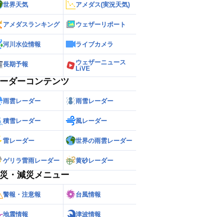
世界天気
アメダス(実況天気)
アメダスランキング
ウェザーリポート
河川水位情報
ライブカメラ
ウェザーニュース
長期予報
LiVE
ーダーコンテンツ
雨雲レーダー
雨雪レーダー
積雪レーダー
風レーダー
雷レーダー
世界の雨雲レーダー
ゲリラ雷雨レーダー
黄砂レーダー
災・減災メニュー
警報・注意報
台風情報
地震情報
津波情報