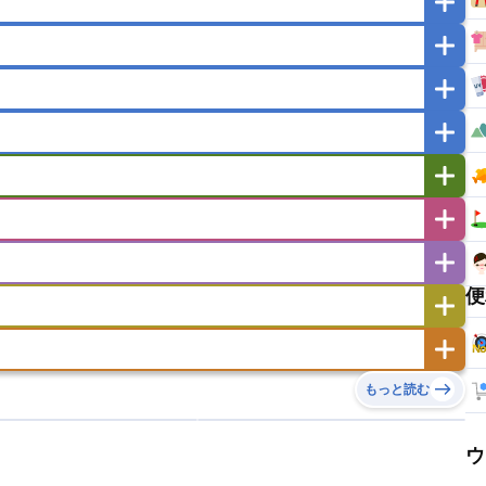
マカオ
モンゴル
北朝鮮
ガポール
タイ
フィリピン
ブルネイ
ー
ラオス人民民主共和国
東ティモール民主共和国
バングラデシュ
パキスタン
ブータン王国
イエメン
イスラエル
イラク
イラン
フスタン
カタール
キプロス
キルギス
ゼルバイジャン
アルバニア
アルメニア
リア
タジキスタン
トルクメニスタン
トルコ
エストニア
オランダ
オーストリア
キリバス
クック諸島
グアム
サイパン
サンマリノ共和国
ジブラルタル
ジョージア
便
ヒチ
ツバル
トンガ
ナウル共和国
ニウエ
バーミューダ諸島
スロバキア
スロベニア共和国
セルビア
ド
ハワイ
バヌアツ
パプアニューギニア
ノルウェー
ハンガリー
バチカン市国
チン
アンティグア・バーブーダ
ウルグアイ
島
ミクロネシア連邦
ワリス・フテュナ
リア
ベラルーシ
ベルギー
もっと読む
イアナ
キューバ
グアテマラ
グアドループ
ダ
エジプト
エスワティニ王国
エチオピア
ガル
ポーランド
マルタ
モナコ公国
リカ
コロンビア
ジャマイカ
スリナム
ボベルデ
ガボン
ガンビア
ガーナ共和国
ア
リトアニア
リヒテンシュタイン
セントビンセント及びグレナディーン諸島
セントルシア
ウ
ニア
コモロ連合
コンゴ共和国
シア
北マケドニア
ミニカ共和国
ドミニカ国
ニカラグア共和国