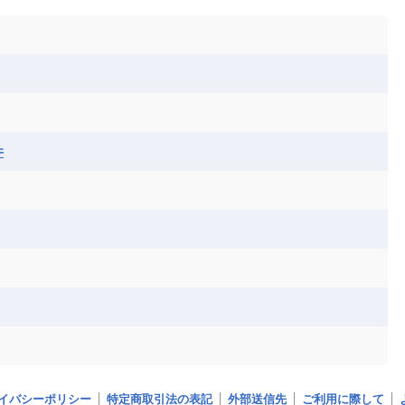
ル
サントメ・プリンシペ民主共和国
ザンビア共和国
ス
パナマ
パラグアイ
フランス領ギアナ
ジンバブエ
スーダン
セネガル
エラ
ベリーズ
ペルー
ホンジュラス
ソマリア連邦共和国
タンザニア
チャド
シコ
ア連邦共和国
ナミビア
ニジェール
ベナン
ボツワナ
マダガスカル
ーク
モロッコ
モーリシャス共和国
井
共和国
ルワンダ共和国
レソト王国
和国
南スーダン
赤道ギニア共和国
イバシーポリシー
特定商取引法の表記
外部送信先
ご利用に際して