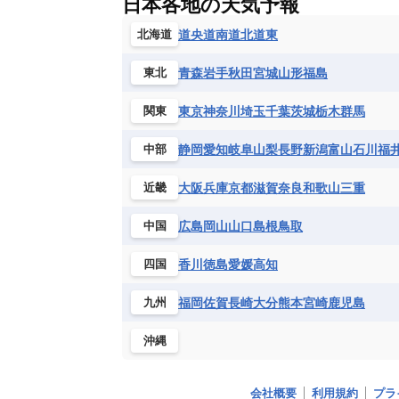
日本各地の天気予報
コンゴ民主共和国
コートジボワー
ハイチ共和国
バハマ
バルバド
シエラレオネ共和国
ジブチ共和国
道央
道南
道北
道東
北海道
ブラジル
プエルトリコ
ベネズ
セントヘレナ諸島
セーシェル
青森
岩手
秋田
宮城
山形
福島
東北
ボリビア
マルティニーク
メキ
チュニジア
トーゴ
ナイジェリ
ブルキナファソ
ブルンジ共和国
東京
神奈川
埼玉
千葉
茨城
栃木
群馬
関東
マラウイ共和国
マリ
モザンビ
静岡
愛知
岐阜
山梨
長野
新潟
富山
石川
福
中部
モーリタニア
リビア
リベリア
中央アフリカ共和国
南アフリカ共
大阪
兵庫
京都
滋賀
奈良
和歌山
三重
近畿
広島
岡山
山口
島根
鳥取
中国
香川
徳島
愛媛
高知
四国
福岡
佐賀
長崎
大分
熊本
宮崎
鹿児島
九州
沖縄
会社概要
利用規約
プラ