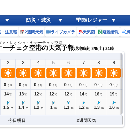
防災・減災
季節/レジャー
報・注意報
2週間天気
ライブカメラ
天気図
避難情報
ヴァ・レオシュ・ヤナーチェク空港
ナーチェク空港の天気予報
現地時刻 8/8(土) 21時
2
3
4
5
6
7
8
9
1
0
0
0
0
0
0
0
0
0
ミリ
ミリ
ミリ
ミリ
ミリ
ミリ
ミリ
ミリ
14
13
12
12
12
14
16
19
22
℃
℃
℃
℃
℃
℃
℃
℃
1.5
1.4
1.2
1
1.1
1.2
1.3
1.6
1.
m
m
m
m
m
m
m
m
今日明日
2週間天気