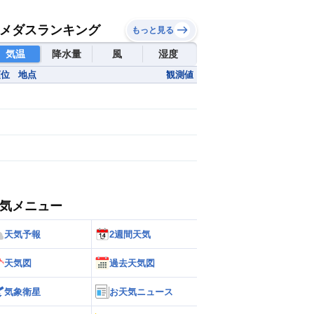
メダスランキング
もっと見る
気温
降水量
風
湿度
順位
地点
観測値
気メニュー
天気予報
2週間天気
天気図
過去天気図
気象衛星
お天気ニュース