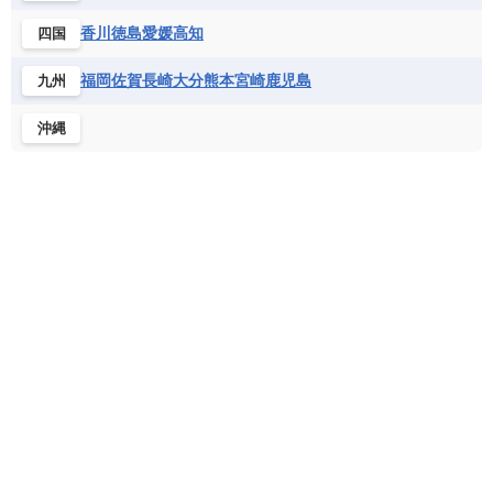
フランス領ギアナ
ブラジル
プエルトリコ
ソマリア連邦共和国
タンザニア
チャド
香川
徳島
愛媛
高知
四国
ベネズエラ
ベリーズ
ペルー
チュニジア
トーゴ
ナイジェリア連邦共和国
ホンジュラス
ボリビア
マルティニーク
福岡
佐賀
長崎
大分
熊本
宮崎
鹿児島
九州
ナミビア
ニジェール
ブルキナファソ
メキシコ
ブルンジ共和国
ベナン
ボツワナ
沖縄
マダガスカル
マラウイ共和国
マリ
モザンビーク
モロッコ
モーリシャス共和国
モーリタニア
リビア
リベリア共和国
ルワンダ共和国
レソト王国
中央アフリカ共和国
南アフリカ共和国
南スーダン
赤道ギニア共和国