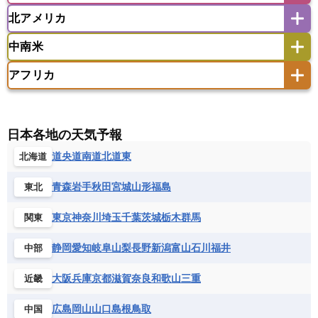
ウズベキスタン
オマーン
カザフスタン
北アメリカ
アゼルバイジャン
アルバニア
アルメニア
アメリカ領サモア
オーストラリア
キリバス
カタール
キプロス
キルギス
イギリス
イタリア
ウクライナ
中南米
クック諸島
グアム
サイパン
クウェート
サウジアラビア
シリア
アメリカ
アラスカ
カナダ
エストニア
オランダ
オーストリア
サモア独立国
ソロモン諸島
タヒチ
タジキスタン
トルクメニスタン
トルコ
アフリカ
バーミューダ諸島
ギリシャ
クロアチア
コソボ
アメリカ領バージン諸島
アルゼンチン
ツバル
トンガ
ナウル共和国
ニウエ
バーレーン
ヨルダン
レバノン
サンマリノ共和国
ジブラルタル
ジョージア
アンティグア・バーブーダ
ウルグアイ
ニューカレドニア
ニュージーランド
ハワイ
アルジェリア
アンゴラ
ウガンダ
スイス
スウェーデン
スペイン
エクアドル
エルサルバドル
ガイアナ
バヌアツ
パプアニューギニア
パラオ
エジプト
エスワティニ王国
エチオピア
日本各地の天気予報
スロバキア
スロベニア共和国
セルビア
キューバ
グアテマラ
グアドループ
フィジー
マーシャル諸島
ミクロネシア連邦
エリトリア国
カメルーン
カーボベルデ
道央
道南
道北
道東
北海道
チェコ
デンマーク
ドイツ
ノルウェー
グレナダ
ケイマン諸島
コスタリカ
ワリス・フテュナ
ガボン
ガンビア
ガーナ共和国
ギニア
ハンガリー
バチカン市国
フィンランド
コロンビア
ジャマイカ
スリナム
青森
岩手
秋田
宮城
山形
福島
東北
ギニアビサウ共和国
ケニア
コモロ連合
フランス
ブルガリア
ベラルーシ
セントクリストファー・ネービス
コンゴ共和国
コンゴ民主共和国
ベルギー
ボスニア・ヘルツェゴビナ
東京
神奈川
埼玉
千葉
茨城
栃木
群馬
関東
セントビンセント及びグレナディーン諸島
コートジボワール
ポルトガル
ポーランド
マルタ
セントルシア
チリ
トリニダード・トバゴ
静岡
愛知
岐阜
山梨
長野
新潟
富山
石川
福井
中部
サントメ・プリンシペ民主共和国
ザンビア共和国
モナコ公国
モルドバ
モンテネグロ
ドミニカ共和国
ドミニカ国
シエラレオネ共和国
ジブチ共和国
ラトビア
リトアニア
リヒテンシュタイン
大阪
兵庫
京都
滋賀
奈良
和歌山
三重
近畿
ニカラグア共和国
ハイチ共和国
バハマ
ジンバブエ
スーダン
セネガル
ルクセンブルク
ルーマニア
ロシア
バルバドス
パナマ
パラグアイ
広島
岡山
山口
島根
鳥取
中国
セントヘレナ諸島
セーシェル
北マケドニア