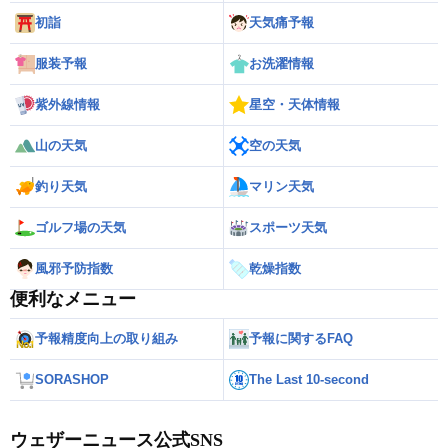
初詣
天気痛予報
服装予報
お洗濯情報
紫外線情報
星空・天体情報
山の天気
空の天気
釣り天気
マリン天気
ゴルフ場の天気
スポーツ天気
風邪予防指数
乾燥指数
便利なメニュー
予報精度向上の取り組み
予報に関するFAQ
SORASHOP
The Last 10-second
ウェザーニュース公式SNS