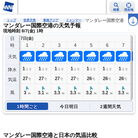
検索
現在地
雨雲レーダー
台風情報
地震情報
警報・注意報
マンダレー国際空港
2週間天気
ラ
トップ
世界天気
東南アジア
ミャンマー
マンダレー国際空港の天気予報
現地時刻 8/7(金) 1時
日
7日(金)
1
2
3
4
5
6
7
時
天気
1
1
1
1
1
1
1
1
降水
ミリ
ミリ
ミリ
ミリ
ミリ
ミリ
ミリ
27
27
27
27
26
26
26
2
気温
℃
℃
℃
℃
℃
℃
℃
3
3.1
3.3
3.3
3.2
3.2
3.3
3
風
m
m
m
m
m
m
m
1時間ごと
今日明日
2週間天気
マンダレー国際空港と日本の気温比較