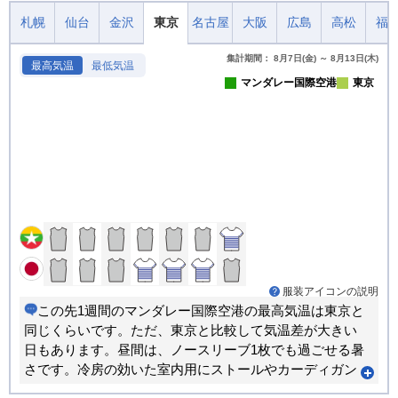
札幌
仙台
金沢
東京
名古屋
大阪
広島
高松
福
集計期間： 8月7日(金) ～ 8月13日(木)
最高気温
最低気温
マンダレー国際空港
東京
服装アイコンの説明
この先1週間のマンダレー国際空港の最高気温は東京と
同じくらいです。ただ、東京と比較して気温差が大きい
日もあります。昼間は、ノースリーブ1枚でも過ごせる暑
さです。冷房の効いた室内用にストールやカーディガン
などがあると重宝します。朝晩と昼間では体感が大きく