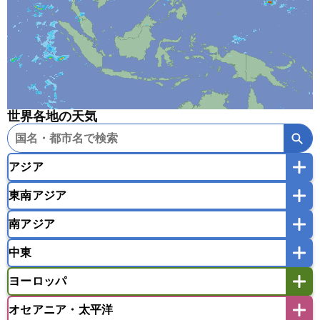
世界各地の天気
アジア
東南アジア
韓国
中国
台湾
香港
マカオ
南アジア
モンゴル
北朝鮮
インドネシア
カンボジア
シンガポール
中東
タイ
フィリピン
ブルネイ
ベトナム
インド
スリランカ
ネパール
マレーシア
ミャンマー
ヨーロッパ
バングラデシュ
パキスタン
ブータン王国
アフガニスタン
アラブ首長国連邦
イエメン
ラオス人民民主共和国
東ティモール民主共和国
モルディブ
オセアニア・太平洋
イスラエル
イラク
イラン
アイスランド
アイルランド