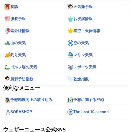
初詣
天気痛予報
服装予報
お洗濯情報
紫外線情報
星空・天体情報
山の天気
空の天気
釣り天気
マリン天気
ゴルフ場の天気
スポーツ天気
風邪予防指数
乾燥指数
便利なメニュー
予報精度向上の取り組み
予報に関するFAQ
SORASHOP
The Last 10-second
ウェザーニュース公式SNS