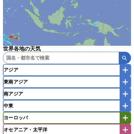
世界各地の天気
アジア
東南アジア
韓国
中国
台湾
香港
マカオ
南アジア
モンゴル
北朝鮮
インドネシア
カンボジア
シンガポール
中東
タイ
フィリピン
ブルネイ
ベトナム
インド
スリランカ
ネパール
マレーシア
ミャンマー
ヨーロッパ
バングラデシュ
パキスタン
ブータン王国
アフガニスタン
アラブ首長国連邦
イエメン
ラオス人民民主共和国
東ティモール民主共和国
モルディブ
オセアニア・太平洋
イスラエル
イラク
イラン
アイスランド
アイルランド