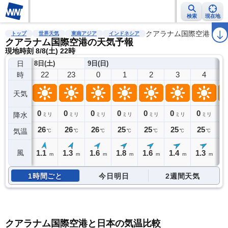
検索
現在地
雨雲レーダー
台風情報
地震情報
警報・注意報
クアラナム国際空港
2週間天気
ラ
トップ
世界天気
東南アジア
インドネシア
クアラナム国際空港の天気予報
現地時刻 8/8(土) 22時
日
8日(土)
9日(日)
22
23
0
1
2
3
4
時
天気
0
0
0
0
0
0
0
0
降水
ミリ
ミリ
ミリ
ミリ
ミリ
ミリ
ミリ
26
26
26
25
25
25
25
2
気温
℃
℃
℃
℃
℃
℃
℃
1.1
1.3
1.6
1.8
1.6
1.4
1.3
1
風
m
m
m
m
m
m
m
1時間ごと
今日明日
2週間天気
クアラナム国際空港と日本の気温比較