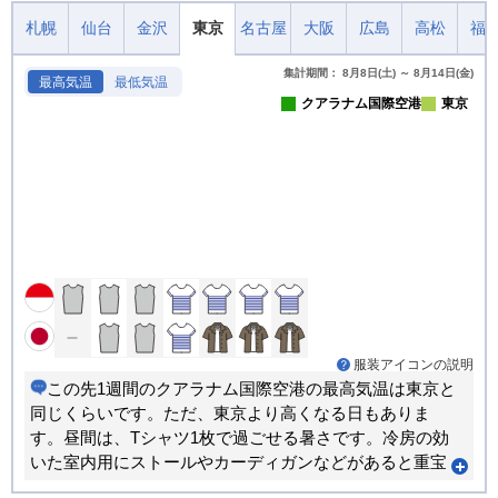
札幌
仙台
金沢
東京
名古屋
大阪
広島
高松
福
集計期間： 8月8日(土) ～ 8月14日(金)
最高気温
最低気温
クアラナム国際空港
東京
服装アイコンの説明
この先1週間のクアラナム国際空港の最高気温は東京と
同じくらいです。ただ、東京より高くなる日もありま
す。昼間は、Tシャツ1枚で過ごせる暑さです。冷房の効
いた室内用にストールやカーディガンなどがあると重宝
します。朝晩のほうが寒い日が多くなります。重ね着で