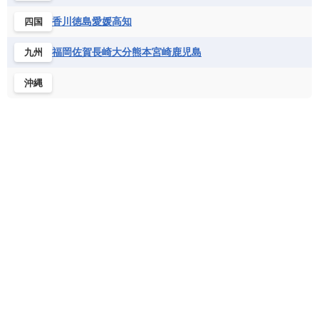
フランス領ギアナ
ブラジル
プエルトリコ
ソマリア連邦共和国
タンザニア
チャド
香川
徳島
愛媛
高知
四国
ベネズエラ
ベリーズ
ペルー
チュニジア
トーゴ
ナイジェリア連邦共和国
ホンジュラス
ボリビア
マルティニーク
福岡
佐賀
長崎
大分
熊本
宮崎
鹿児島
九州
ナミビア
ニジェール
ブルキナファソ
メキシコ
ブルンジ共和国
ベナン
ボツワナ
沖縄
マダガスカル
マラウイ共和国
マリ
モザンビーク
モロッコ
モーリシャス共和国
モーリタニア
リビア
リベリア共和国
ルワンダ共和国
レソト王国
中央アフリカ共和国
南アフリカ共和国
南スーダン
赤道ギニア共和国