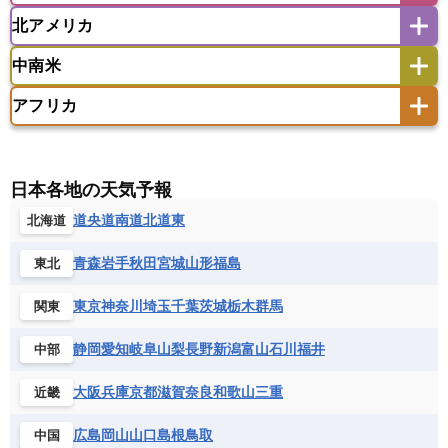
ウズベキスタン
オマーン
カザフスタン
北アメリカ
アゼルバイジャン
アルバニア
アルメニア
アメリカ領サモア
オーストラリア
キリバス
カタール
キプロス
キルギス
イギリス
イタリア
ウクライナ
中南米
クック諸島
グアム
サイパン
クウェート
サウジアラビア
シリア
アメリカ
アラスカ
カナダ
エストニア
オランダ
オーストリア
サモア独立国
ソロモン諸島
タヒチ
タジキスタン
トルクメニスタン
トルコ
アフリカ
バーミューダ諸島
ギリシャ
クロアチア
コソボ
アメリカ領バージン諸島
アルゼンチン
ツバル
トンガ
ナウル共和国
ニウエ
バーレーン
ヨルダン
レバノン
サンマリノ共和国
ジブラルタル
ジョージア
アンティグア・バーブーダ
ウルグアイ
ニューカレドニア
ニュージーランド
ハワイ
アルジェリア
アンゴラ
ウガンダ
スイス
スウェーデン
スペイン
エクアドル
エルサルバドル
ガイアナ
バヌアツ
パプアニューギニア
パラオ
エジプト
エスワティニ王国
エチオピア
日本各地の天気予報
スロバキア
スロベニア共和国
セルビア
キューバ
グアテマラ
グアドループ
フィジー
マーシャル諸島
ミクロネシア連邦
エリトリア国
カメルーン
カーボベルデ
道央
道南
道北
道東
北海道
チェコ
デンマーク
ドイツ
ノルウェー
グレナダ
ケイマン諸島
コスタリカ
ワリス・フテュナ
ガボン
ガンビア
ガーナ共和国
ギニア
ハンガリー
バチカン市国
フィンランド
コロンビア
ジャマイカ
スリナム
青森
岩手
秋田
宮城
山形
福島
東北
ギニアビサウ共和国
ケニア
コモロ連合
フランス
ブルガリア
ベラルーシ
セントクリストファー・ネービス
コンゴ共和国
コンゴ民主共和国
ベルギー
ボスニア・ヘルツェゴビナ
東京
神奈川
埼玉
千葉
茨城
栃木
群馬
関東
セントビンセント及びグレナディーン諸島
コートジボワール
ポルトガル
ポーランド
マルタ
セントルシア
チリ
トリニダード・トバゴ
静岡
愛知
岐阜
山梨
長野
新潟
富山
石川
福井
中部
サントメ・プリンシペ民主共和国
ザンビア共和国
モナコ公国
モルドバ
モンテネグロ
ドミニカ共和国
ドミニカ国
シエラレオネ共和国
ジブチ共和国
ラトビア
リトアニア
リヒテンシュタイン
大阪
兵庫
京都
滋賀
奈良
和歌山
三重
近畿
ニカラグア共和国
ハイチ共和国
バハマ
ジンバブエ
スーダン
セネガル
ルクセンブルク
ルーマニア
ロシア
バルバドス
パナマ
パラグアイ
広島
岡山
山口
島根
鳥取
中国
セントヘレナ諸島
セーシェル
北マケドニア