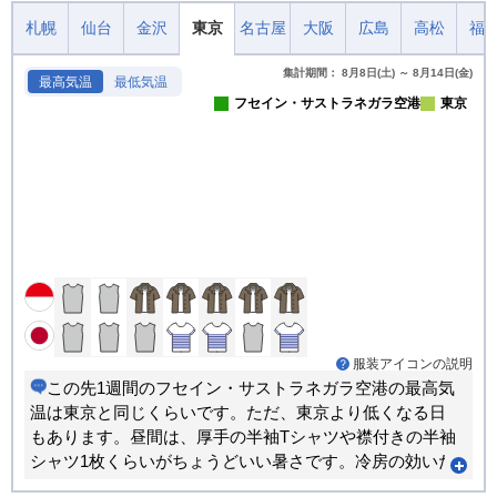
札幌
仙台
金沢
東京
名古屋
大阪
広島
高松
福
集計期間： 8月8日(土) ～ 8月14日(金)
最高気温
最低気温
フセイン・サストラネガラ空港
東京
服装アイコンの説明
この先1週間のフセイン・サストラネガラ空港の最高気
温は東京と同じくらいです。ただ、東京より低くなる日
もあります。昼間は、厚手の半袖Tシャツや襟付きの半袖
シャツ1枚くらいがちょうどいい暑さです。冷房の効いた
室内用にストールやカーディガンなどがあると重宝しま