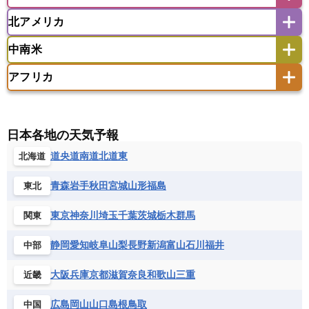
アイスランド
アイルランド
ウズベキスタン
オマーン
カザフスタン
北アメリカ
アゼルバイジャン
アルバニア
アルメニア
アメリカ領サモア
オーストラリア
キリバス
カタール
キプロス
キルギス
イギリス
イタリア
ウクライナ
中南米
クック諸島
グアム
サイパン
クウェート
サウジアラビア
シリア
アメリカ
アラスカ
カナダ
エストニア
オランダ
オーストリア
サモア独立国
ソロモン諸島
タヒチ
タジキスタン
トルクメニスタン
トルコ
アフリカ
バーミューダ諸島
ギリシャ
クロアチア
コソボ
アメリカ領バージン諸島
アルゼンチン
ツバル
トンガ
ナウル共和国
ニウエ
バーレーン
ヨルダン
レバノン
サンマリノ共和国
ジブラルタル
ジョージア
アンティグア・バーブーダ
ウルグアイ
ニューカレドニア
ニュージーランド
ハワイ
アルジェリア
アンゴラ
ウガンダ
スイス
スウェーデン
スペイン
エクアドル
エルサルバドル
ガイアナ
バヌアツ
パプアニューギニア
パラオ
エジプト
エスワティニ王国
エチオピア
日本各地の天気予報
スロバキア
スロベニア共和国
セルビア
キューバ
グアテマラ
グアドループ
フィジー
マーシャル諸島
ミクロネシア連邦
エリトリア国
カメルーン
カーボベルデ
道央
道南
道北
道東
北海道
チェコ
デンマーク
ドイツ
ノルウェー
グレナダ
ケイマン諸島
コスタリカ
ワリス・フテュナ
ガボン
ガンビア
ガーナ共和国
ギニア
ハンガリー
バチカン市国
フィンランド
コロンビア
ジャマイカ
スリナム
青森
岩手
秋田
宮城
山形
福島
東北
ギニアビサウ共和国
ケニア
コモロ連合
フランス
ブルガリア
ベラルーシ
セントクリストファー・ネービス
コンゴ共和国
コンゴ民主共和国
ベルギー
ボスニア・ヘルツェゴビナ
東京
神奈川
埼玉
千葉
茨城
栃木
群馬
関東
セントビンセント及びグレナディーン諸島
コートジボワール
ポルトガル
ポーランド
マルタ
セントルシア
チリ
トリニダード・トバゴ
静岡
愛知
岐阜
山梨
長野
新潟
富山
石川
福井
中部
サントメ・プリンシペ民主共和国
ザンビア共和国
モナコ公国
モルドバ
モンテネグロ
ドミニカ共和国
ドミニカ国
シエラレオネ共和国
ジブチ共和国
ラトビア
リトアニア
リヒテンシュタイン
大阪
兵庫
京都
滋賀
奈良
和歌山
三重
近畿
ニカラグア共和国
ハイチ共和国
バハマ
ジンバブエ
スーダン
セネガル
ルクセンブルク
ルーマニア
ロシア
バルバドス
パナマ
パラグアイ
広島
岡山
山口
島根
鳥取
中国
セントヘレナ諸島
セーシェル