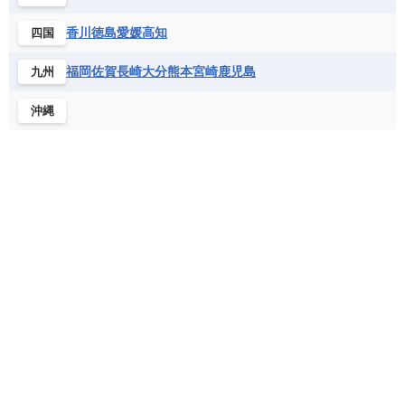
北マケドニア
フランス領ギアナ
ブラジル
プエルトリコ
ソマリア連邦共和国
タンザニア
チャド
香川
徳島
愛媛
高知
四国
ベネズエラ
ベリーズ
ペルー
チュニジア
トーゴ
ナイジェリア連邦共和国
ホンジュラス
ボリビア
マルティニーク
福岡
佐賀
長崎
大分
熊本
宮崎
鹿児島
九州
ナミビア
ニジェール
ブルキナファソ
メキシコ
ブルンジ共和国
ベナン
ボツワナ
沖縄
マダガスカル
マラウイ共和国
マリ
モザンビーク
モロッコ
モーリシャス共和国
モーリタニア
リビア
リベリア共和国
ルワンダ共和国
レソト王国
中央アフリカ共和国
南アフリカ共和国
南スーダン
赤道ギニア共和国