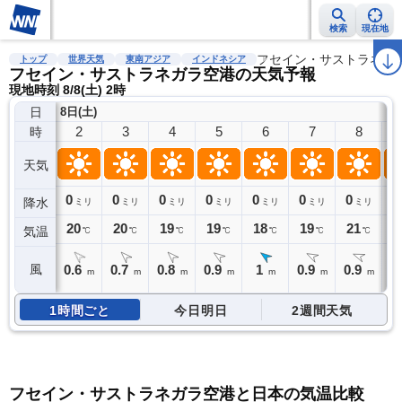
検索
現在地
雨雲レーダー
台風情報
地震情報
警報・注意報
フセイン・サストラネガ
2週間天気
ラ
トップ
世界天気
東南アジア
インドネシア
フセイン・サストラネガラ空港の天気予報
現地時刻 8/8(土) 2時
日
8日(土)
2
3
4
5
6
7
8
時
天気
0
0
0
0
0
0
0
0
降水
ミリ
ミリ
ミリ
ミリ
ミリ
ミリ
ミリ
20
20
19
19
18
19
21
2
気温
℃
℃
℃
℃
℃
℃
℃
0.6
0.7
0.8
0.9
1
0.9
0.9
0
風
m
m
m
m
m
m
m
1時間ごと
今日明日
2週間天気
フセイン・サストラネガラ空港と日本の気温比較