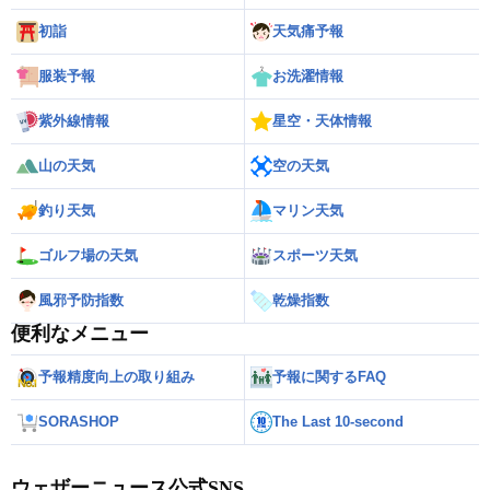
初詣
天気痛予報
服装予報
お洗濯情報
紫外線情報
星空・天体情報
山の天気
空の天気
釣り天気
マリン天気
ゴルフ場の天気
スポーツ天気
風邪予防指数
乾燥指数
便利なメニュー
予報精度向上の取り組み
予報に関するFAQ
SORASHOP
The Last 10-second
ウェザーニュース公式SNS