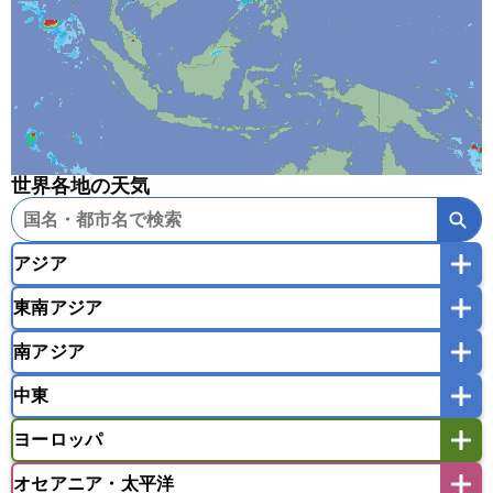
世界各地の天気
アジア
東南アジア
韓国
中国
台湾
香港
マカオ
南アジア
モンゴル
北朝鮮
インドネシア
カンボジア
シンガポール
中東
タイ
フィリピン
ブルネイ
ベトナム
インド
スリランカ
ネパール
マレーシア
ミャンマー
ヨーロッパ
バングラデシュ
パキスタン
ブータン王国
アフガニスタン
アラブ首長国連邦
イエメン
ラオス人民民主共和国
東ティモール民主共和国
モルディブ
オセアニア・太平洋
イスラエル
イラク
イラン