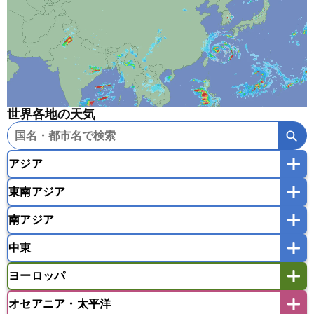
世界各地の天気
アジア
東南アジア
韓国
中国
台湾
香港
マカオ
南アジア
モンゴル
北朝鮮
インドネシア
カンボジア
シンガポール
中東
タイ
フィリピン
ブルネイ
ベトナム
インド
スリランカ
ネパール
マレーシア
ミャンマー
ヨーロッパ
バングラデシュ
パキスタン
ブータン王国
アフガニスタン
アラブ首長国連邦
イエメン
ラオス人民民主共和国
東ティモール民主共和国
モルディブ
オセアニア・太平洋
イスラエル
イラク
イラン
アイスランド
アイルランド