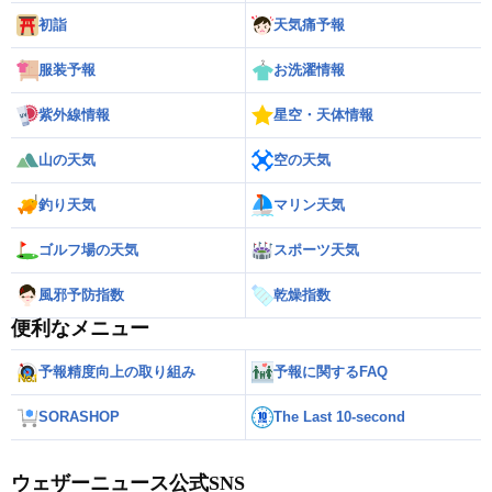
初詣
天気痛予報
服装予報
お洗濯情報
紫外線情報
星空・天体情報
山の天気
空の天気
釣り天気
マリン天気
ゴルフ場の天気
スポーツ天気
風邪予防指数
乾燥指数
便利なメニュー
予報精度向上の取り組み
予報に関するFAQ
SORASHOP
The Last 10-second
ウェザーニュース公式SNS