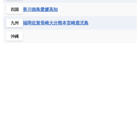
フランス領ギアナ
ブラジル
プエルトリコ
ソマリア連邦共和国
タンザニア
チャド
香川
徳島
愛媛
高知
四国
ベネズエラ
ベリーズ
ペルー
チュニジア
トーゴ
ナイジェリア連邦共和国
ホンジュラス
ボリビア
マルティニーク
福岡
佐賀
長崎
大分
熊本
宮崎
鹿児島
九州
ナミビア
ニジェール
ブルキナファソ
メキシコ
ブルンジ共和国
ベナン
ボツワナ
沖縄
マダガスカル
マラウイ共和国
マリ
モザンビーク
モロッコ
モーリシャス共和国
モーリタニア
リビア
リベリア共和国
ルワンダ共和国
レソト王国
中央アフリカ共和国
南アフリカ共和国
南スーダン
赤道ギニア共和国