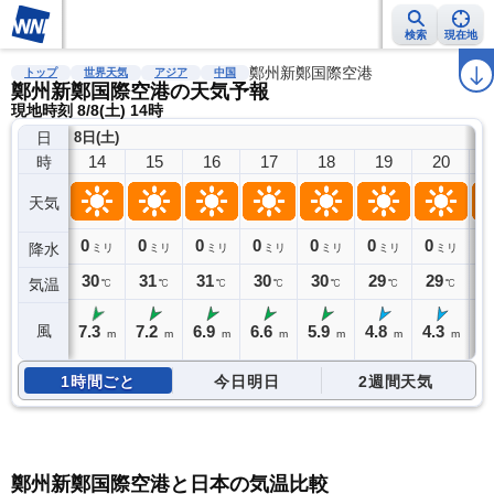
検索
現在地
雨雲レーダー
台風情報
地震情報
鄭州新鄭国際空港
警報・注意報
2週間天気
ラ
トップ
世界天気
アジア
中国
鄭州新鄭国際空港の天気予報
現地時刻 8/8(土) 14時
日
8日(土)
14
15
16
17
18
19
20
時
天気
0
0
0
0
0
0
0
0
降水
ミリ
ミリ
ミリ
ミリ
ミリ
ミリ
ミリ
30
31
31
30
30
29
29
2
気温
℃
℃
℃
℃
℃
℃
℃
7.3
7.2
6.9
6.6
5.9
4.8
4.3
4
風
m
m
m
m
m
m
m
1時間ごと
今日明日
2週間天気
鄭州新鄭国際空港と日本の気温比較