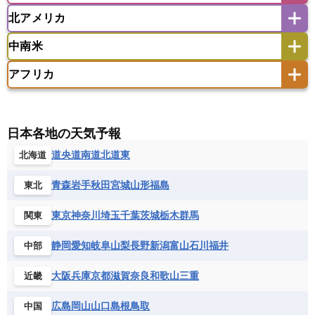
ウズベキスタン
オマーン
カザフスタン
北アメリカ
アゼルバイジャン
アルバニア
アルメニア
アメリカ領サモア
オーストラリア
キリバス
カタール
キプロス
キルギス
イギリス
イタリア
ウクライナ
中南米
クック諸島
グアム
サイパン
クウェート
サウジアラビア
シリア
アメリカ
アラスカ
カナダ
エストニア
オランダ
オーストリア
サモア独立国
ソロモン諸島
タヒチ
タジキスタン
トルクメニスタン
トルコ
アフリカ
バーミューダ諸島
ギリシャ
クロアチア
コソボ
アメリカ領バージン諸島
アルゼンチン
ツバル
トンガ
ナウル共和国
ニウエ
バーレーン
ヨルダン
レバノン
サンマリノ共和国
ジブラルタル
ジョージア
アンティグア・バーブーダ
ウルグアイ
ニューカレドニア
ニュージーランド
ハワイ
アルジェリア
アンゴラ
ウガンダ
スイス
スウェーデン
スペイン
エクアドル
エルサルバドル
ガイアナ
バヌアツ
パプアニューギニア
パラオ
エジプト
エスワティニ王国
エチオピア
日本各地の天気予報
スロバキア
スロベニア共和国
セルビア
キューバ
グアテマラ
グアドループ
フィジー
マーシャル諸島
ミクロネシア連邦
エリトリア国
カメルーン
カーボベルデ
道央
道南
道北
道東
北海道
チェコ
デンマーク
ドイツ
ノルウェー
グレナダ
ケイマン諸島
コスタリカ
ワリス・フテュナ
ガボン
ガンビア
ガーナ共和国
ギニア
ハンガリー
バチカン市国
フィンランド
コロンビア
ジャマイカ
スリナム
青森
岩手
秋田
宮城
山形
福島
東北
ギニアビサウ共和国
ケニア
コモロ連合
フランス
ブルガリア
ベラルーシ
セントクリストファー・ネービス
コンゴ共和国
コンゴ民主共和国
ベルギー
ボスニア・ヘルツェゴビナ
東京
神奈川
埼玉
千葉
茨城
栃木
群馬
関東
セントビンセント及びグレナディーン諸島
コートジボワール
ポルトガル
ポーランド
マルタ
セントルシア
チリ
トリニダード・トバゴ
静岡
愛知
岐阜
山梨
長野
新潟
富山
石川
福井
中部
サントメ・プリンシペ民主共和国
ザンビア共和国
モナコ公国
モルドバ
モンテネグロ
ドミニカ共和国
ドミニカ国
シエラレオネ共和国
ジブチ共和国
ラトビア
リトアニア
リヒテンシュタイン
大阪
兵庫
京都
滋賀
奈良
和歌山
三重
近畿
ニカラグア共和国
ハイチ共和国
バハマ
ジンバブエ
スーダン
セネガル
ルクセンブルク
ルーマニア
ロシア
バルバドス
パナマ
パラグアイ
広島
岡山
山口
島根
鳥取
中国
セントヘレナ諸島
セーシェル
北マケドニア