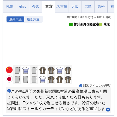
札幌
仙台
金沢
東京
名古屋
大阪
広島
高松
福
集計期間： 8月8日(土) ～ 8月14日(金)
最高気温
最低気温
鄭州新鄭国際空港
東京
服装アイコンの説明
この先1週間の鄭州新鄭国際空港の最高気温は東京と同
じくらいです。ただ、東京より低くなる日もあります。
昼間は、Tシャツ1枚で過ごせる暑さです。冷房の効いた
室内用にストールやカーディガンなどがあると重宝しま
す。朝晩と昼間では体感が大きく変わります。重ね着で