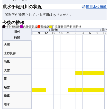
洪水予報河川の状況
河川水位情報
警報等が発表されている河川はありません。
今後の推移
特別警報級
危険警報級
警報級
注意報級
予想期間外
7日
(金)
8日
(土
日付
6
9
12
15
18
21
0
3
6
9
12
時間
大雨
土砂災害
強風
大雪
雷
融雪
濃霧
着氷