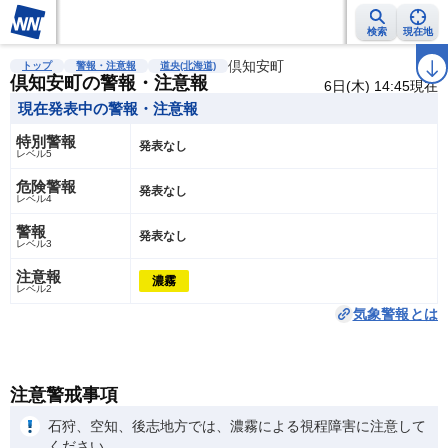
検索
現在地
雨雲レーダー
台風情報
地震情報
倶知安町
警報・注意報
2週間天気
ラ
トップ
警報・注意報
道央(北海道)
倶知安町の警報・注意報
6日(木) 14:45現在
現在発表中の警報・注意報
特別警報
発表なし
レベル5
危険警報
発表なし
レベル4
警報
発表なし
レベル3
注意報
濃霧
レベル2
気象警報とは
注意警戒事項
石狩、空知、後志地方では、濃霧による視程障害に注意して
ください。