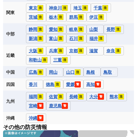
東京
神奈川
埼玉
千葉
注
注
注
注
関東
茨城
栃木
群馬
伊豆
注
注
注
注
静岡
愛知
岐阜
山梨
長野
注
注
注
注
中部
新潟
富山
石川
福井
注
注
注
注
大阪
兵庫
京都
滋賀
奈良
注
注
注
注
近畿
和歌山
三重
注
注
中国
広島
岡山
山口
島根
鳥取
注
注
四国
香川
徳島
愛媛
高知
注
警
警
福岡
佐賀
長崎
大分
熊本
注
注
注
警
注
九州
宮崎
鹿児島
警
警
沖縄
沖縄
警
その他の防災情報