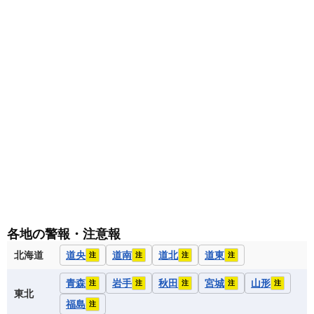
各地の警報・注意報
北海道
道央
道南
道北
道東
注
注
注
注
青森
岩手
秋田
宮城
山形
注
注
注
注
注
東北
福島
注