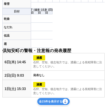
着雪
7
(金)
8
(土)
9
(日)
日付
日
日
日
乾燥
なだれ
低温
霜
倶知安町の警報・注意報の発表履歴
濃霧
6日(木) 14:45
石狩、空知、後志地方では、濃霧による視程障害に注
意してください。
2日(日) 9:03
発表なし
濃霧
1日(土) 15:33
石狩、空知、後志地方では、濃霧による視程障害に注
意してください。
全15件を表示する