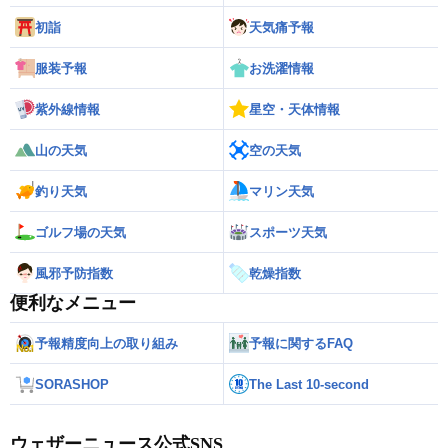
初詣
天気痛予報
服装予報
お洗濯情報
紫外線情報
星空・天体情報
山の天気
空の天気
釣り天気
マリン天気
ゴルフ場の天気
スポーツ天気
風邪予防指数
乾燥指数
便利なメニュー
予報精度向上の取り組み
予報に関するFAQ
SORASHOP
The Last 10-second
ウェザーニュース公式SNS