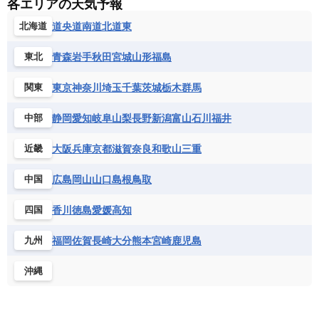
各エリアの天気予報
道央
道南
道北
道東
北海道
青森
岩手
秋田
宮城
山形
福島
東北
東京
神奈川
埼玉
千葉
茨城
栃木
群馬
関東
静岡
愛知
岐阜
山梨
長野
新潟
富山
石川
福井
中部
大阪
兵庫
京都
滋賀
奈良
和歌山
三重
近畿
広島
岡山
山口
島根
鳥取
中国
香川
徳島
愛媛
高知
四国
福岡
佐賀
長崎
大分
熊本
宮崎
鹿児島
九州
沖縄