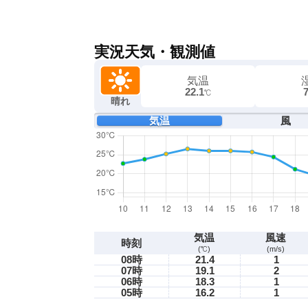
実況天気・観測値
気温
22.1
℃
晴れ
気温
風
気温
風速
時刻
(℃)
(m/s)
08時
21.4
1
07時
19.1
2
06時
18.3
1
05時
16.2
1