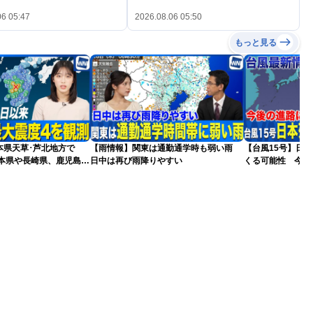
06 05:47
2026.08.06 05:50
もっと見る
本県天草･芦北地方で
【雨情報】関東は通勤通学時も弱い雨
【台風15号】日
熊本県や長崎県、鹿児島県
日中は再び雨降りやすい
くる可能性 今後
更新）