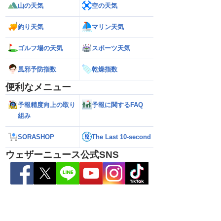
山の天気
空の天気
釣り天気
マリン天気
ゴルフ場の天気
スポーツ天気
風邪予防指数
乾燥指数
便利なメニュー
本の東の海上に近づいて
【台風13号】沖縄・大東島地方に接近
【予報士解説】台
予報精度向上の取り
予報に関するFAQ
の進路に注意（6日3時
接近前から荒天のおそれ（6日5時更新）
「ERC」とは
組み
SORASHOP
The Last 10-second
ウェザーニュース公式SNS