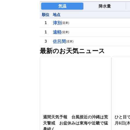
気温
降水量
順位
地点
津別
1
(
道東
)
遠軽
1
(
道東
)
佐呂間
3
(
道東
)
最新のお天気ニュース
週間天気予報 台風接近の沖縄は荒
ひと目
天警戒 お盆休みは東海や近畿で猛
月6日(木
暑続く