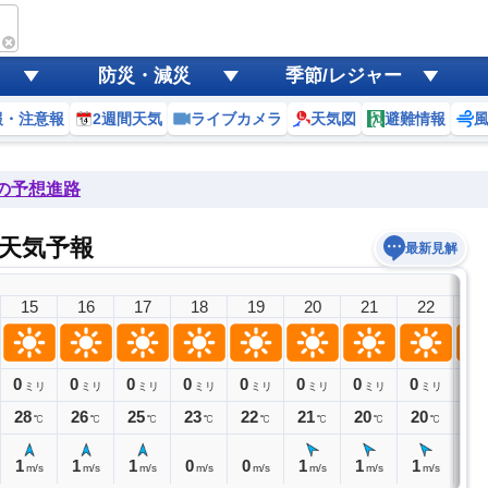
防災・減災
季節/レジャー
報・注意報
2週間天気
ライブカメラ
天気図
避難情報
後の予想進路
天気予報
最新見解
15
16
17
18
19
20
21
22
2
0
0
0
0
0
0
0
0
0
ミリ
ミリ
ミリ
ミリ
ミリ
ミリ
ミリ
ミリ
ミ
28
26
25
23
22
21
20
20
19
℃
℃
℃
℃
℃
℃
℃
℃
1
1
1
0
0
1
1
1
1
m/s
m/s
m/s
m/s
m/s
m/s
m/s
m/s
m