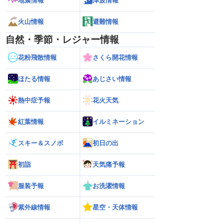
地震情報
津波情報
火山情報
避難情報
自然・季節・レジャー情報
花粉飛散情報
さくら開花情報
ほたる情報
あじさい情報
熱中症予報
花火天気
紅葉情報
イルミネーション
スキー＆スノボ
初日の出
初詣
天気痛予報
服装予報
お洗濯情報
紫外線情報
星空・天体情報