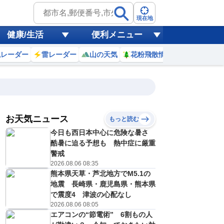
現在地
健康/生活
便利メニュー
風レーダー
雷レーダー
山の天気
花粉飛散情報
世界天気
お天気ニュース
もっと読む
7日(金)
今日も西日本中心に危険な暑さ
3
0
1
2
3
4
5
6
7
酷暑に迫る予想も 熱中症に厳重
警戒
2026.08.06 08:35
熊本県天草・芦北地方でM5.1の
0
0
0
0
0
0
0
0
リ
ミリ
ミリ
ミリ
ミリ
ミリ
ミリ
ミリ
ミリ
地震 長崎県・鹿児島県・熊本県
19
19
19
19
18
19
20
21
℃
℃
℃
℃
℃
℃
℃
℃
℃
で震度4 津波の心配なし
2026.08.06 08:05
1
1
1
1
1
1
1
1
エアコンの“節電術” 6割もの人
/s
m/s
m/s
m/s
m/s
m/s
m/s
m/s
m/s