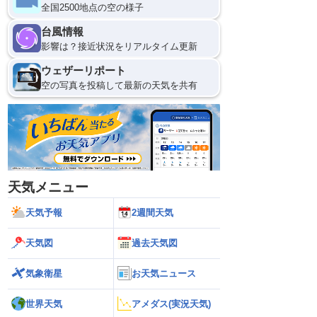
全国2500地点の空の様子
台風情報
影響は？接近状況をリアルタイム更新
ウェザーリポート
空の写真を投稿して最新の天気を共有
天気メニュー
天気予報
2週間天気
天気図
過去天気図
気象衛星
お天気ニュース
世界天気
アメダス(実況天気)