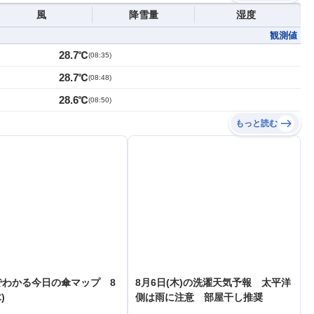
風
降雪量
湿度
観測値
28.7℃
(
08:35
)
28.7℃
(
08:48
)
28.6℃
(
08:50
)
もっと読む
でわかる今日の傘マップ 8
8月6日(木)の洗濯天気予報 太平洋
)
側は雨に注意 部屋干し推奨