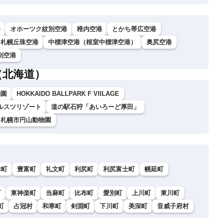
港
オホーツク紋別空港
稚内空港
とかち帯広空港
札幌丘珠空港
中標津空港（根室中標津空港）
奥尻空港
別空港
（北海道）
物園
HOKKAIDO BALLPARK F VIILAGE
ルスツリゾート
道の駅石狩「あいろーど厚田」
札幌市円山動物園
幸町
豊富町
礼文町
利尻町
利尻富士町
幌延町
町
東神楽町
当麻町
比布町
愛別町
上川町
東川町
町
占冠村
和寒町
剣淵町
下川町
美深町
音威子府村