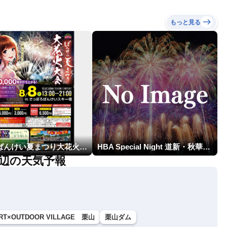
もっと見る
第17回ばんけい夏まつり大花火大会
HBA Special Night 道新・秋華火（はなび）
辺の天気予報
RT×OUTDOOR VILLAGE 栗山
栗山ダム