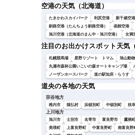
空港の天気（北海道）
たきかわスカイパーク
利尻空港
新千歳空
釧路空港（たんちょう釧路空港）
函館空港
旭川空港（北海道のまん中・旭川空港）
女満
注目のお出かけスポット天気
札幌競馬場
星野リゾート トマム
旭山動
丸瀬布森林公園いこいの森オートキャンプ場
ノーザンホースパーク
道の駅知床・らうす
道央の各地の天気
宗谷地方
稚内市
猿払村
浜頓別町
中頓別町
枝
上川地方
旭川市
士別市
名寄市
富良野市
鷹栖
美瑛町
上富良野町
中富良野町
南富良野