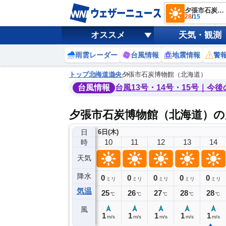
夕張市石炭博物館（北海道）
28
/
15
オススメ
天気・観測
雨雲レーダー
台風情報
地震情報
警
トップ
北海道
道央
夕張市石炭博物館（北海道）
台風情報
台風13号・14号・15号｜今
夕張市石炭博物館（北海道）の
日
6日(木)
6
7
8
9
10
11
12
13
14
時
天気
降水
0
0
0
0
0
0
0
0
ミリ
ミリ
ミリ
ミリ
ミリ
ミリ
ミリ
ミリ
ミリ
気温
18
20
21
23
25
26
27
28
28
℃
℃
℃
℃
℃
℃
℃
℃
℃
風
1
1
1
1
1
1
1
1
1
m/s
m/s
m/s
m/s
m/s
m/s
m/s
m/s
m/s