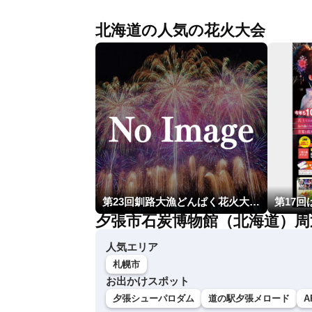
北海道の人気の花火大会
第23回釧路大漁どんぱく花火大会 ～道新・光と音のファンタジー～
夕張市石炭博物館（北海道）周
人気エリア
札幌市
お出かけスポット
夕張シューパロダム
道の駅夕張メロード
A