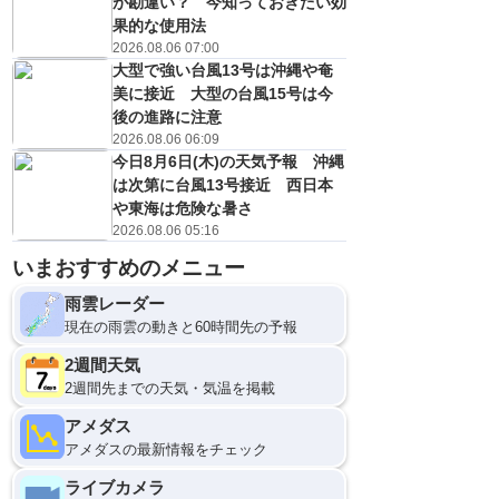
が勘違い？ 今知っておきたい効
果的な使用法
2026.08.06 07:00
大型で強い台風13号は沖縄や奄
美に接近 大型の台風15号は今
後の進路に注意
2026.08.06 06:09
今日8月6日(木)の天気予報 沖縄
は次第に台風13号接近 西日本
や東海は危険な暑さ
2026.08.06 05:16
12
いまおすすめのメニュー
雨雲レーダー
現在の雨雲の動きと60時間先の予報
2週間天気
2週間先までの天気・気温を掲載
アメダス
アメダスの最新情報をチェック
ライブカメラ