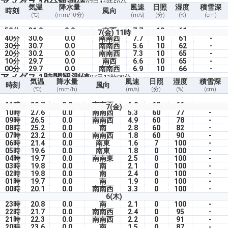
アメダス 10分観測値
07日11時50分
気温
降水量
風速
日照
湿度
積雪深
時刻
風向
(℃)
(mm/10分)
(m/s)
(分)
(%)
(cm)
50分
31.0
0.0
南西
7.7
10
61
-
7(金) 11時
40分
30.6
0.0
南南西
7.7
10
61
-
30分
30.7
0.0
南南西
5.6
10
62
-
20分
30.2
0.0
南南西
7.3
10
65
-
10分
29.7
0.0
南西
6.6
10
65
-
00分
29.7
0.0
南南西
6.9
10
66
-
アメダス 1時間観測値
07日11時00分
気温
降水量
風速
日照
湿度
積雪深
時刻
風向
(℃)
(mm/h)
(m/s)
(分)
(%)
(cm)
11時
29.7
0.0
南南西
6.9
60
66
-
7(金)
10時
27.6
0.0
南南西
5.3
60
77
-
09時
26.5
0.0
南南西
4.9
60
78
-
08時
25.2
0.0
南
2.8
60
82
-
07時
23.2
0.0
南南西
1.8
60
90
-
06時
21.4
0.0
南東
1.6
7
100
-
05時
19.6
0.0
南東
1.8
0
100
-
04時
19.7
0.0
南南東
2.5
0
100
-
03時
19.8
0.0
南
2.1
0
100
-
02時
19.8
0.0
南
2.4
0
100
-
01時
19.7
0.0
南
1.9
0
100
-
00時
20.1
0.0
南南西
3.3
0
100
-
6(木)
23時
20.8
0.0
南
2.1
0
100
-
22時
21.7
0.0
南南西
2.4
0
95
-
21時
22.3
0.0
南南西
2.2
0
91
-
20時
23.6
0.0
南
1.5
0
87
-