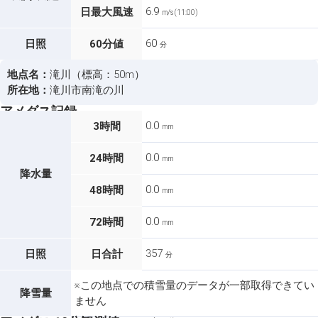
6.9
日最大風速
m/s (11:00)
60
日照
60分値
分
地点名：
滝川（標高：50m）
所在地：
滝川市南滝の川
アメダス記録
0.0
3時間
mm
0.0
24時間
mm
降水量
0.0
48時間
mm
0.0
72時間
mm
357
日照
日合計
分
※この地点での積雪量のデータが一部取得できてい
降雪量
ません