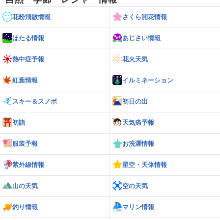
花粉飛散情報
さくら開花情報
ほたる情報
あじさい情報
熱中症予報
花火天気
紅葉情報
イルミネーション
スキー＆スノボ
初日の出
初詣
天気痛予報
服装予報
お洗濯情報
紫外線情報
星空・天体情報
山の天気
空の天気
釣り情報
マリン情報