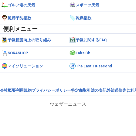
ゴルフ場の天気
スポーツ天気
風邪予防指数
乾燥指数
便利メニュー
予報精度向上の取り組み
予報に関するFAQ
SORASHOP
Labs Ch.
マイソリューション
The Last 10-second
会社概要
利用規約
プライバシーポリシー
特定商取引法の表記
外部送信先
ご利
ウェザーニュース