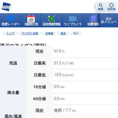
検索
現在地
ほか
全メニュー
雨雲レーダー
2週間天気
花粉飛散情報
ライブカメラ
地震情報
世界天
トップ
アメダス 全国
北海道
道央
滝川
滝川のアメダス(実況)
31.0
現在
℃
31.2
気温
日最高
℃ (11:49)
19.5
日最低
℃ (04:47)
0.0
10分値
mm
降水量
0.0
60分値
mm
南西 / 7.7
現在
m/s
風向/風速