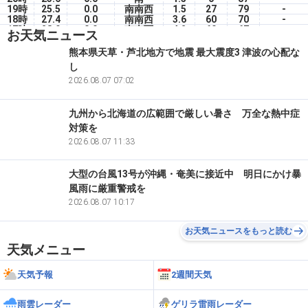
19時
25.5
0.0
南南西
1.5
27
79
-
18時
27.4
0.0
南南西
3.6
60
70
-
17時
28.9
0.0
南南西
4.2
60
67
-
お天気ニュース
16時
29.4
0.0
南西
5.4
60
66
-
15時
29.3
0.0
南南西
5.1
60
66
-
熊本県天草・芦北地方で地震 最大震度3 津波の心配な
14時
29.7
0.0
南南西
6.1
60
62
-
し
13時
29.4
0.0
南南西
6.1
60
63
-
12時
28.9
2026.08.07 07:02
0.0
南南西
5.2
60
62
-
九州から北海道の広範囲で厳しい暑さ 万全な熱中症
対策を
2026.08.07 11:33
大型の台風13号が沖縄・奄美に接近中 明日にかけ暴
風雨に厳重警戒を
2026.08.07 10:17
お天気ニュースをもっと読む
天気メニュー
天気予報
2週間天気
雨雲レーダー
ゲリラ雷雨レーダー