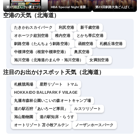
第17回ばんけい夏まつり大花火大会
HBA Special Night 道新・秋華火（はなび）
第23回釧路大漁どんぱく花火大会 ～道新・光と音のファンタジー～
空港の天気（北海道）
たきかわスカイパーク
利尻空港
新千歳空港
オホーツク紋別空港
稚内空港
とかち帯広空港
釧路空港（たんちょう釧路空港）
函館空港
札幌丘珠空港
中標津空港（根室中標津空港）
奥尻空港
旭川空港（北海道のまん中・旭川空港）
女満別空港
注目のお出かけスポット天気（北海道）
札幌競馬場
星野リゾート トマム
HOKKAIDO BALLPARK F VIILAGE
丸瀬布森林公園いこいの森オートキャンプ場
道の駅石狩「あいろーど厚田」
ルスツリゾート
旭山動物園
道の駅知床・らうす
オートリゾート 苫小牧アルテン
ノーザンホースパーク