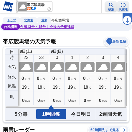
帯広競馬場
33
/
19
検索
現在地
雨雲レーダー
台風情報
地震情報
警報・注意報
2週間天気
ラ
帯広競馬場
トップ
北海道
道東
台風情報
台風13号・15号｜今後の予想進路
帯広競馬場の天気予報
最新見解
日
8日(土)
9日(日)
21
22
23
0
1
2
3
4
時
天気
降水
0
0
0
0
0
0
0
0
0
ミリ
ミリ
ミリ
ミリ
ミリ
ミリ
ミリ
ミリ
気温
19
19
19
19
19
19
19
19
1
℃
℃
℃
℃
℃
℃
℃
℃
風
1
0
0
0
0
0
0
0
0
m/s
m/s
m/s
m/s
m/s
m/s
m/s
m/s
5分毎
1時間毎
今日明日
2週間天気
雨雲レーダー
60時間先まで見る