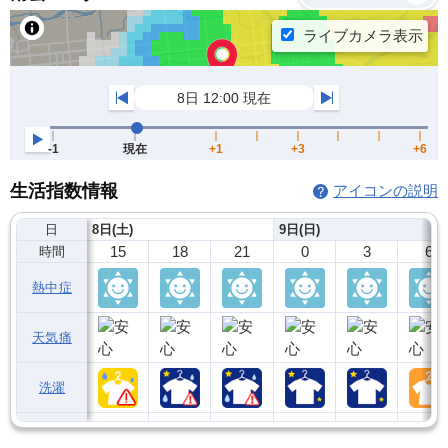
生活指数情報
アイコンの説明
日
8日(土)
9日(日)
15
18
21
0
3
6
時間
熱中症
天気痛
洗濯