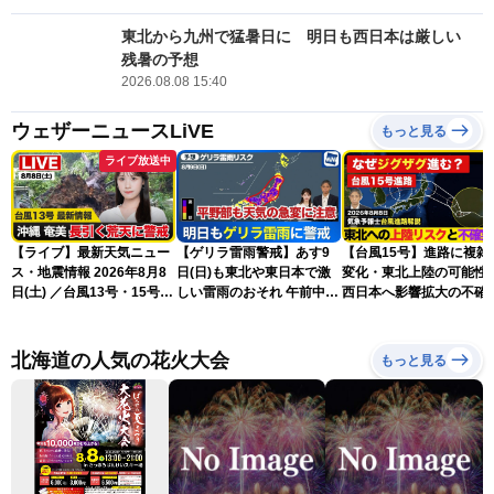
東北から九州で猛暑日に 明日も西日本は厳しい
残暑の予想
2026.08.08 15:40
ウェザーニュースLiVE
もっと見る
ライブ放送中
【ライブ】最新天気ニュー
【ゲリラ雷雨警戒】あす9
【台風15号】進路に複雑
ス・地震情報 2026年8月8
日(日)も東北や東日本で激
変化・東北上陸の可能性
日(土) ／台風13号・15号
しい雷雨のおそれ 午前中か
西日本へ影響拡大の不確
ゲリラ雷雨最新見解 令和
ら雨雲急発達の危険も
性
8年熊本地震情報〈ウェザ
ーニュースLiVEムーン・戸
北海道の人気の花火大会
もっと見る
北美月／芳野達郎〉