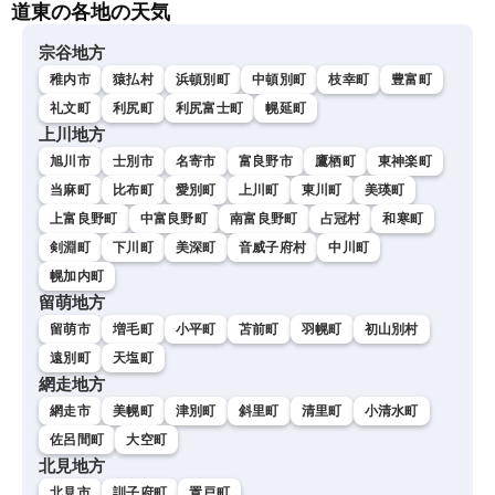
道東の各地の天気
宗谷地方
稚内市
猿払村
浜頓別町
中頓別町
枝幸町
豊富町
礼文町
利尻町
利尻富士町
幌延町
上川地方
旭川市
士別市
名寄市
富良野市
鷹栖町
東神楽町
当麻町
比布町
愛別町
上川町
東川町
美瑛町
上富良野町
中富良野町
南富良野町
占冠村
和寒町
剣淵町
下川町
美深町
音威子府村
中川町
幌加内町
留萌地方
留萌市
増毛町
小平町
苫前町
羽幌町
初山別村
遠別町
天塩町
網走地方
網走市
美幌町
津別町
斜里町
清里町
小清水町
佐呂間町
大空町
北見地方
北見市
訓子府町
置戸町