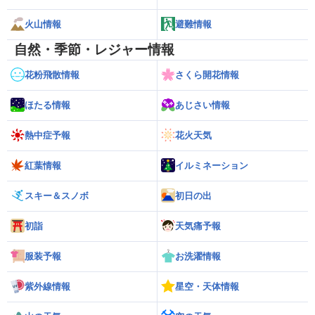
火山情報
避難情報
自然・季節・レジャー情報
花粉飛散情報
さくら開花情報
ほたる情報
あじさい情報
熱中症予報
花火天気
紅葉情報
イルミネーション
スキー＆スノボ
初日の出
初詣
天気痛予報
服装予報
お洗濯情報
紫外線情報
星空・天体情報