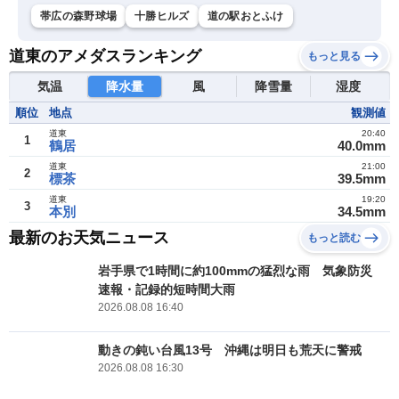
帯広の森野球場
十勝ヒルズ
道の駅おとふけ
道東のアメダスランキング
もっと見る
気温
降水量
風
降雪量
湿度
順位
地点
観測値
道東
20:40
1
鶴居
40.0mm
道東
21:00
2
標茶
39.5mm
道東
19:20
3
本別
34.5mm
最新のお天気ニュース
もっと読む
岩手県で1時間に約100mmの猛烈な雨 気象防災
速報・記録的短時間大雨
2026.08.08 16:40
動きの鈍い台風13号 沖縄は明日も荒天に警戒
2026.08.08 16:30