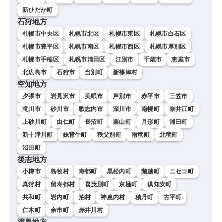
新ひだか町
石狩地方
札幌市中央区
札幌市北区
札幌市東区
札幌市白石区
札幌市豊平区
札幌市南区
札幌市西区
札幌市厚別区
札幌市手稲区
札幌市清田区
江別市
千歳市
恵庭市
北広島市
石狩市
当別町
新篠津村
空知地方
夕張市
岩見沢市
美唄市
芦別市
赤平市
三笠市
滝川市
砂川市
歌志内市
深川市
南幌町
奈井江町
上砂川町
由仁町
長沼町
栗山町
月形町
浦臼町
新十津川町
妹背牛町
秩父別町
雨竜町
北竜町
沼田町
後志地方
小樽市
島牧村
寿都町
黒松内町
蘭越町
ニセコ町
真狩村
留寿都村
喜茂別町
京極町
倶知安町
共和町
岩内町
泊村
神恵内村
積丹町
古平町
仁木町
余市町
赤井川村
渡島地方