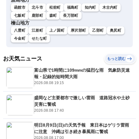
函館市
北斗市
松前町
福島町
知内町
木古内町
七飯町
鹿部町
森町
長万部町
檜山地方
八雲町
江差町
上ノ国町
厚沢部町
乙部町
奥尻町
今金町
せたな町
お天気ニュース
もっと読む
富山県で1時間に109mmの猛烈な雨 気象防災速
報・記録的短時間大雨
2026.08.08 19:15
盛岡など主要都市で激しい雷雨 道路冠水や土砂
災害に警戒
2026.08.08 17:40
明日8月9日(日)の天気予報 東日本はゲリラ雷雨
に注意 沖縄は引き続き暴風雨に警戒
2026.08.08 17:00