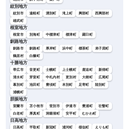
紋別地方
紋別市
遠軽町
湧別町
滝上町
興部町
西興部村
雄武町
根室地方
根室市
別海町
中標津町
標津町
羅臼町
釧路地方
釧路市
釧路町
厚岸町
浜中町
標茶町
弟子屈町
鶴居村
白糠町
十勝地方
帯広市
音更町
士幌町
上士幌町
鹿追町
新得町
清水町
芽室町
中札内村
更別村
大樹町
広尾町
幕別町
池田町
豊頃町
本別町
足寄町
陸別町
浦幌町
胆振地方
室蘭市
苫小牧市
登別市
伊達市
豊浦町
壮瞥町
白老町
厚真町
洞爺湖町
安平町
むかわ町
日高地方
日高町
平取町
新冠町
浦河町
様似町
えりも町