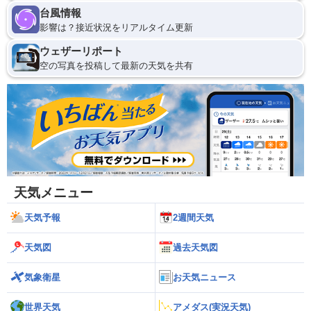
台風情報
影響は？接近状況をリアルタイム更新
ウェザーリポート
空の写真を投稿して最新の天気を共有
天気メニュー
天気予報
2週間天気
天気図
過去天気図
気象衛星
お天気ニュース
世界天気
アメダス(実況天気)