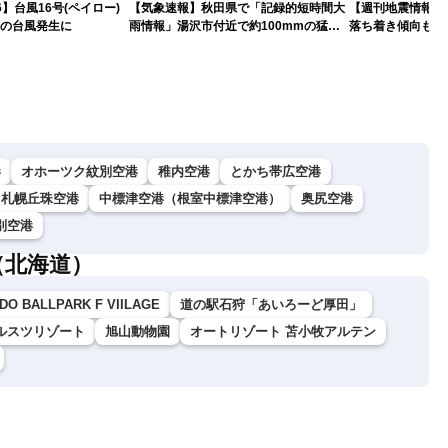
26】台風16号(ペイロー)
【気象速報】秋田県で「記録的短時間大
【週刊地震情報】
目の台風発生に
雨情報」湯沢市付近で約100mmの猛烈
落ち着き傾向も…
な雨
戒
港
オホーツク紋別空港
稚内空港
とかち帯広空港
札幌丘珠空港
中標津空港（根室中標津空港）
奥尻空港
別空港
（北海道）
DO BALLPARK F VIILAGE
道の駅石狩「あいろーど厚田」
ルスツリゾート
旭山動物園
オートリゾート 苫小牧アルテン