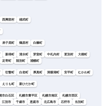
西興部村
雄武町
町
弟子屈町
鶴居村
白糠町
町
新得町
清水町
芽室町
中札内村
更別村
大樹町
足寄町
陸別町
浦幌町
町
壮瞥町
白老町
厚真町
洞爺湖町
安平町
むかわ町
えりも町
新ひだか町
幌市白石区
札幌市豊平区
札幌市南区
札幌市西区
江別市
千歳市
恵庭市
北広島市
石狩市
当別町