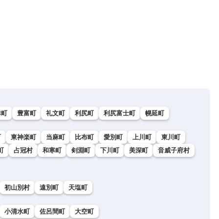
幸町
豊富町
礼文町
利尻町
利尻富士町
幌延町
町
東神楽町
当麻町
比布町
愛別町
上川町
東川町
町
占冠村
和寒町
剣淵町
下川町
美深町
音威子府村
初山別村
遠別町
天塩町
小清水町
佐呂間町
大空町