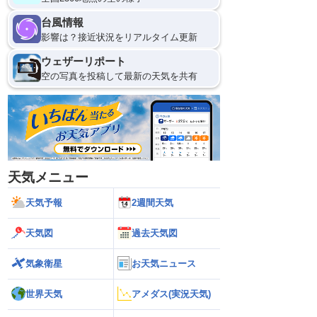
11日(火)
台風情報
21
0
影響は？接近状況をリアルタイム更新
ウェザーリポート
空の写真を投稿して最新の天気を共有
天気メニュー
天気予報
2週間天気
天気図
過去天気図
気象衛星
お天気ニュース
世界天気
アメダス(実況天気)