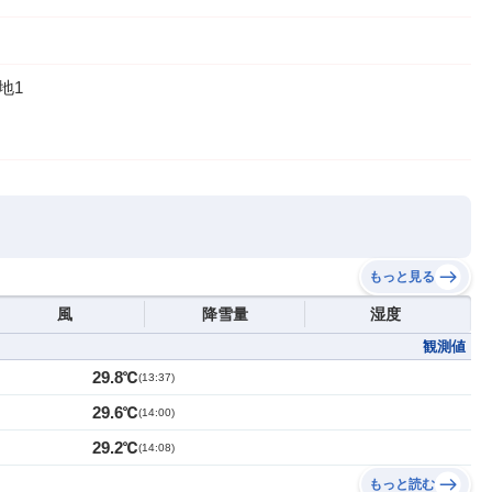
地1
もっと見る
風
降雪量
湿度
観測値
29.8℃
(
13:37
)
29.6℃
(
14:00
)
29.2℃
(
14:08
)
もっと読む