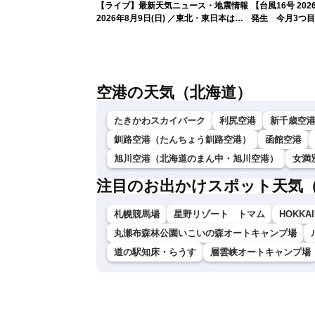
【ライブ】最新天気ニュース・地震情報
【台風16号 20
2026年8月9日(日) ／東北・東日本は急
発生 今月3つ
な雷雨に注意〈ウェザーニュースLiVEイ
ブニング・戸北美月／芳野達郎〉
空港の天気（北海道）
たきかわスカイパーク
利尻空港
新千歳空
釧路空港（たんちょう釧路空港）
函館空港
旭川空港（北海道のまん中・旭川空港）
女満
注目のお出かけスポット天気
札幌競馬場
星野リゾート トマム
HOKKAI
丸瀬布森林公園いこいの森オートキャンプ場
道の駅知床・らうす
層雲峡オートキャンプ場