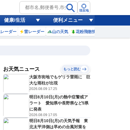
現在地
健康/生活
便利メニュー
風レーダー
雷レーダー
山の天気
花粉飛散情報
世界天気
お天気ニュース
もっと読む
大阪市街地でもゲリラ雷雨に 巨
9
10
11
12
13
14
15
16
大な雨柱が出現
2026.08.09 17:25
明日8月10日(月)の熱中症警戒ア
0
0
0
0
0
0
0
0
ラート 愛知県や長野県など5県
ミリ
ミリ
ミリ
ミリ
ミリ
ミリ
ミリ
ミリ
ミリ
に発表
19
21
22
23
23
23
22
21
℃
℃
℃
℃
℃
℃
℃
℃
℃
2026.08.09 17:05
明日8月10日(月)の天気予報 東
2
3
3
4
4
4
3
3
/s
m/s
m/s
m/s
m/s
m/s
m/s
m/s
m/s
北太平洋側は早めの台風対策を