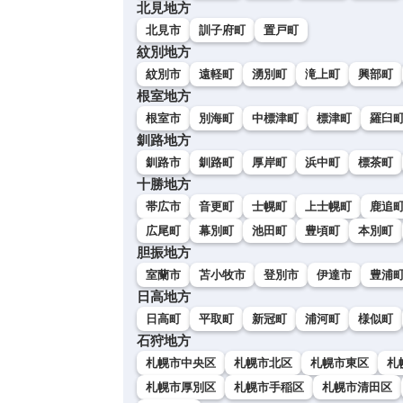
北見地方
北見市
訓子府町
置戸町
紋別地方
紋別市
遠軽町
湧別町
滝上町
興部町
根室地方
根室市
別海町
中標津町
標津町
羅臼
釧路地方
釧路市
釧路町
厚岸町
浜中町
標茶町
十勝地方
帯広市
音更町
士幌町
上士幌町
鹿追
広尾町
幕別町
池田町
豊頃町
本別町
胆振地方
室蘭市
苫小牧市
登別市
伊達市
豊浦
日高地方
日高町
平取町
新冠町
浦河町
様似町
石狩地方
札幌市中央区
札幌市北区
札幌市東区
札
札幌市厚別区
札幌市手稲区
札幌市清田区