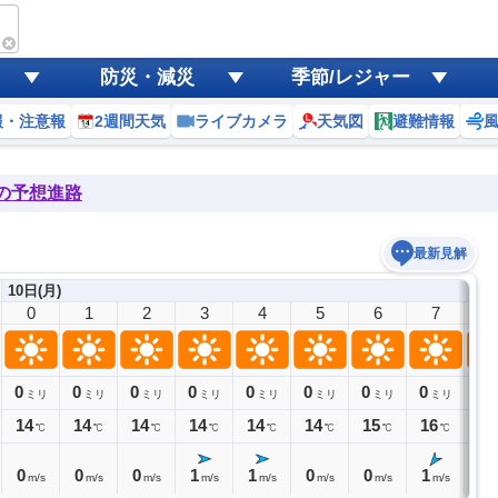
防災・減災
季節/レジャー
報・注意報
2週間天気
ライブカメラ
天気図
避難情報
後の予想進路
最新見解
10日(月)
0
1
2
3
4
5
6
7
8
0
0
0
0
0
0
0
0
0
ミリ
ミリ
ミリ
ミリ
ミリ
ミリ
ミリ
ミリ
14
14
14
14
14
14
15
16
18
℃
℃
℃
℃
℃
℃
℃
℃
0
0
0
1
1
0
0
1
2
m/s
m/s
m/s
m/s
m/s
m/s
m/s
m/s
m