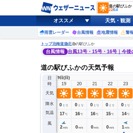
道の駅びふか
22
/
14
オススメ
天気・観測
雨雲レーダー
台風情報
地震情報
警
トップ
北海道
道北
道の駅びふか
台風情報
台風13号・15号・16号｜今
道の駅びふかの天気予報
日
9日(日)
15
16
17
18
19
20
21
22
23
時
天気
降水
0
0
0
0
0
0
0
0
ミリ
ミリ
ミリ
ミリ
ミリ
ミリ
ミリ
ミリ
ミリ
気温
21
21
20
18
17
16
16
15
14
℃
℃
℃
℃
℃
℃
℃
℃
℃
風
4
3
2
2
2
0
0
0
1
m/s
m/s
m/s
m/s
m/s
m/s
m/s
m/s
m/s