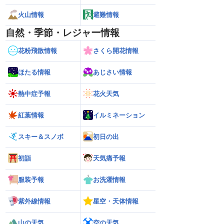
火山情報
避難情報
自然・季節・レジャー情報
花粉飛散情報
さくら開花情報
ほたる情報
あじさい情報
熱中症予報
花火天気
紅葉情報
イルミネーション
スキー＆スノボ
初日の出
初詣
天気痛予報
服装予報
お洗濯情報
紫外線情報
星空・天体情報
山の天気
空の天気