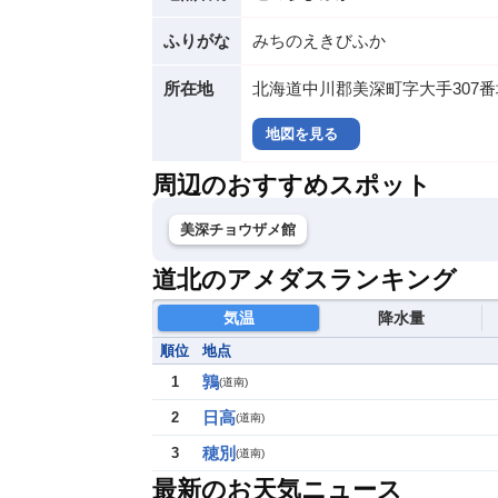
ふりがな
みちのえきびふか
所在地
北海道中川郡美深町字大手307番
地図を見る
周辺のおすすめスポット
美深チョウザメ館
道北のアメダスランキング
気温
降水量
順位
地点
鶉
1
(
道南
)
日高
2
(
道南
)
穂別
3
(
道南
)
最新のお天気ニュース