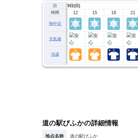
日
9日(日)
12
15
18
21
時間
熱中症
天気痛
洗濯
道の駅びふかの詳細情報
地点名称
道の駅びふか