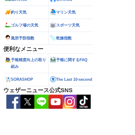
熊本地震の余震活動は
【熱帯低気圧情報 2026】台風16号発生
【ゲリラ雷雨情報
依然として震度5弱警
か／新たな台風発生予想 今後の進路と日
い範囲で急な雷雨
釣り天気
マリン天気
本への影響は？(9日 12時更新)
ゴルフ場の天気
スポーツ天気
風邪予防指数
乾燥指数
便利なメニュー
予報精度向上の取り
予報に関するFAQ
組み
SORASHOP
The Last 10-second
ウェザーニュース公式SNS