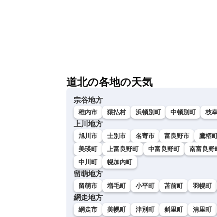
道北の各地の天気
宗谷地方
稚内市
猿払村
浜頓別町
中頓別町
枝
上川地方
旭川市
士別市
名寄市
富良野市
鷹栖
美瑛町
上富良野町
中富良野町
南富良野
中川町
幌加内町
留萌地方
留萌市
増毛町
小平町
苫前町
羽幌町
網走地方
網走市
美幌町
津別町
斜里町
清里町