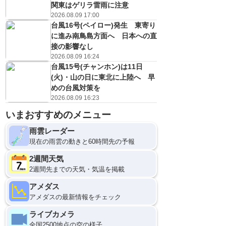
関東はゲリラ雷雨に注意
2026.08.09 17:00
台風16号(ペイロー)発生 東寄り
に進み南鳥島方面へ 日本への直
接の影響なし
2026.08.09 16:24
台風15号(チャンホン)は11日
(火)・山の日に東北に上陸へ 早
めの台風対策を
2026.08.09 16:23
いまおすすめのメニュー
雨雲レーダー
現在の雨雲の動きと60時間先の予報
2週間天気
2週間先までの天気・気温を掲載
アメダス
アメダスの最新情報をチェック
ライブカメラ
全国2500地点の空の様子