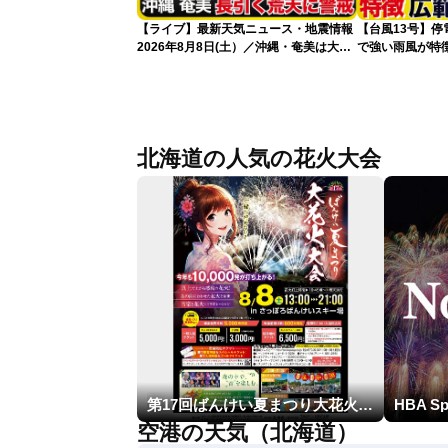
【ライブ】最新天気ニュース・地震情報
【台風13号】停
2026年8月8日(土）／沖縄・奄美は大荒
で強い雨風が特
れの天気が続く／令和8年熊本地震情報
影響が長引くお
〈ウェザーニュースLiVEコーヒータイ
ム・青原桃香／山口剛央〉
北海道の人気の花火大会
第17回ばんけい夏まつり大花火大会
空港の天気（北海道）