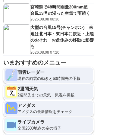
宮崎県で48時間雨量200mm超
台風13号の湿った空気で雨続く
2026.08.08 08:30
大型の台風15号(チャンホン) 来
週は北日本・東日本に接近・上陸
のおそれ お盆休みの移動に影響
も
2026.08.08 07:20
いまおすすめのメニュー
雨雲レーダー
現在の雨雲の動きと60時間先の予報
2週間天気
2週間先までの天気・気温を掲載
アメダス
アメダスの最新情報をチェック
ライブカメラ
全国2500地点の空の様子