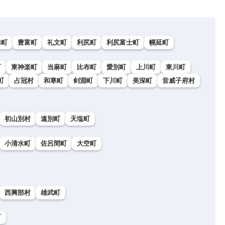
幸町
豊富町
礼文町
利尻町
利尻富士町
幌延町
町
東神楽町
当麻町
比布町
愛別町
上川町
東川町
町
占冠村
和寒町
剣淵町
下川町
美深町
音威子府村
初山別村
遠別町
天塩町
小清水町
佐呂間町
大空町
西興部村
雄武町
町