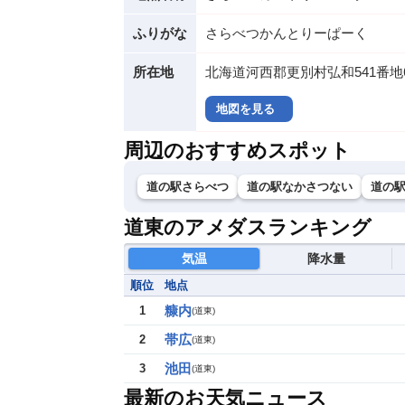
ふりがな
さらべつかんとりーぱーく
所在地
北海道河西郡更別村弘和541番地
地図を見る
周辺のおすすめスポット
道の駅さらべつ
道の駅なかさつない
道の
道東のアメダスランキング
気温
降水量
順位
地点
糠内
1
(
道東
)
帯広
2
(
道東
)
池田
3
(
道東
)
最新のお天気ニュース