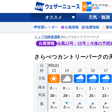
さらべつカントリーパーク
31
/
18
オススメ
天気・観測
雨雲レーダー
台風情報
地震情報
警
トップ
北海道
道東
さらべつカントリーパーク
台風情報
台風13号・15号｜今後の予想
さらべつカントリーパークの
日
8日(土)
9
10
11
12
13
14
15
16
17
時
天気
降水
0
0
0
0
0
1
1
1
ミリ
ミリ
ミリ
ミリ
ミリ
ミリ
ミリ
ミリ
ミリ
気温
29
30
31
31
30
29
27
25
23
℃
℃
℃
℃
℃
℃
℃
℃
℃
風
0
2
3
2
2
2
2
2
1
m/s
m/s
m/s
m/s
m/s
m/s
m/s
m/s
m/s