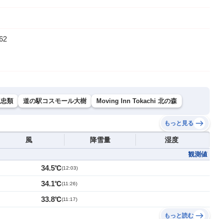
62
駅忠類
道の駅コスモール大樹
Moving Inn Tokachi 北の森
もっと見る
風
降雪量
湿度
観測値
34.5℃
(
12:03
)
34.1℃
(
11:26
)
33.8℃
(
11:17
)
もっと読む