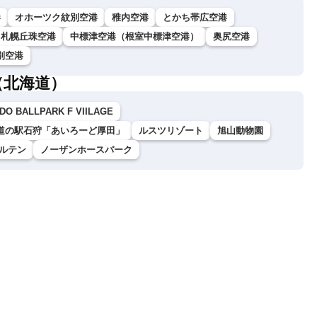
港
オホーツク紋別空港
稚内空港
とかち帯広空港
札幌丘珠空港
中標津空港（根室中標津空港）
奥尻空港
別空港
（北海道）
DO BALLPARK F VIILAGE
道の駅石狩「あいろーど厚田」
ルスツリゾート
旭山動物園
ルテン
ノーザンホースパーク