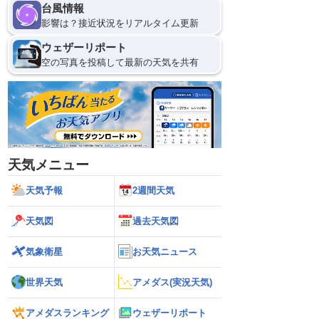
台風情報
影響は？接近状況をリアルタイム更新
ウェザーリポート
空の写真を投稿して最新の天気を共有
天気メニュー
天気予報
2週間天気
天気図
過去天気図
気象衛星
お天気ニュース
世界天気
アメダス(実況天気)
アメダスランキング
ウェザーリポート