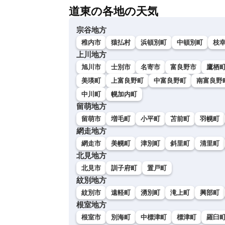
道東の各地の天気
宗谷地方
稚内市
猿払村
浜頓別町
中頓別町
枝
上川地方
旭川市
士別市
名寄市
富良野市
鷹栖
美瑛町
上富良野町
中富良野町
南富良野
中川町
幌加内町
留萌地方
留萌市
増毛町
小平町
苫前町
羽幌町
網走地方
網走市
美幌町
津別町
斜里町
清里町
北見地方
北見市
訓子府町
置戸町
紋別地方
紋別市
遠軽町
湧別町
滝上町
興部町
根室地方
根室市
別海町
中標津町
標津町
羅臼