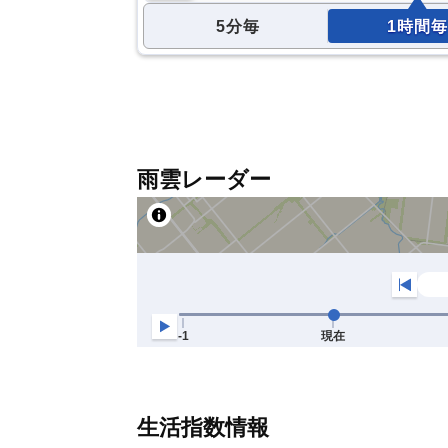
5分毎
1時間毎
雨雲レーダー
生活指数情報