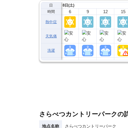
日
8日(土)
6
9
12
15
時間
熱中症
天気痛
洗濯
さらべつカントリーパークの
地点名称
さらべつカントリーパーク