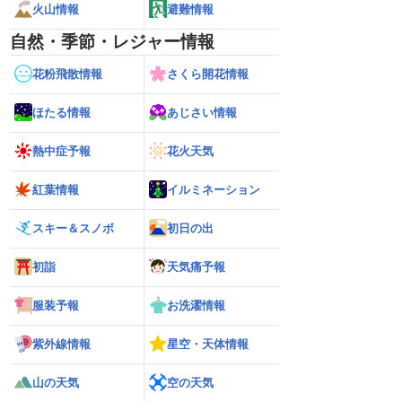
火山情報
避難情報
自然・季節・レジャー情報
花粉飛散情報
さくら開花情報
ほたる情報
あじさい情報
熱中症予報
花火天気
紅葉情報
イルミネーション
スキー＆スノボ
初日の出
初詣
天気痛予報
服装予報
お洗濯情報
紫外線情報
星空・天体情報
山の天気
空の天気