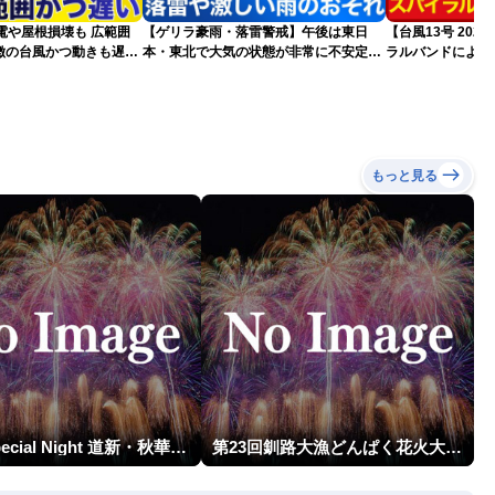
電や屋根損壊も 広範囲
【ゲリラ豪雨・落雷警戒】午後は東日
【台風13号 20
徴の台風かつ動きも遅く
本・東北で大気の状態が非常に不安定に
ラルバンドによる
それ
2026.08.08
報）
もっと見る
HBA Special Night 道新・秋華火（はなび）
第23回釧路大漁どんぱく花火大会 ～道新・光と音のファンタジー～