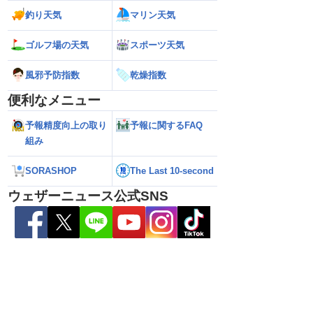
釣り天気
マリン天気
26】台風離れてもスパイ
【台風15号 2026】お盆休みの天気に影
【台風15号 202
大雨警戒（8日6時情
響するおそれ（8日5時更新）
本に接近・上陸する
ゴルフ場の天気
スポーツ天気
情報）
風邪予防指数
乾燥指数
便利なメニュー
予報精度向上の取り
予報に関するFAQ
組み
SORASHOP
The Last 10-second
ウェザーニュース公式SNS