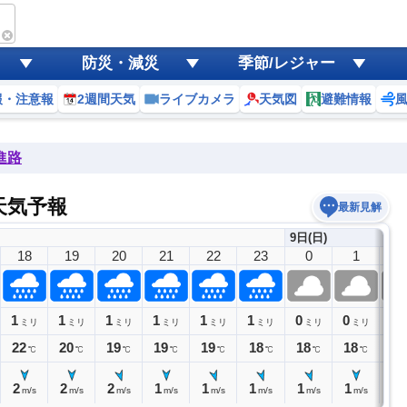
防災・減災
季節/レジャー
報・注意報
2週間天気
ライブカメラ
天気図
避難情報
進路
天気予報
最新見解
9日(日)
18
19
20
21
22
23
0
1
2
1
1
1
1
1
1
0
0
0
ミリ
ミリ
ミリ
ミリ
ミリ
ミリ
ミリ
ミリ
22
20
19
19
19
18
18
18
17
℃
℃
℃
℃
℃
℃
℃
℃
2
2
2
1
1
1
1
1
1
m/s
m/s
m/s
m/s
m/s
m/s
m/s
m/s
m