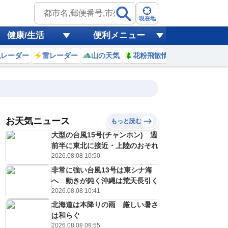
現在地
健康/生活
便利メニュー
風レーダー
雷レーダー
山の天気
花粉飛散情報
世界天気
お天気ニュース
もっと読む
大型の台風15号(チャンホン) 週
3
4
5
6
7
8
9
10
前半に東北に接近・上陸のおそれ
2026.08.08 10:50
非常に強い台風13号は東シナ海
0
0
0
0
0
0
0
0
へ 動きが鈍く沖縄は荒天長引く
ミリ
ミリ
ミリ
ミリ
ミリ
ミリ
ミリ
ミリ
ミリ
2026.08.08 10:41
17
17
17
17
18
18
18
19
℃
℃
℃
℃
℃
℃
℃
℃
℃
北海道は本降りの雨 厳しい暑さ
は和らぐ
1
1
1
1
1
1
1
1
/s
m/s
m/s
m/s
m/s
m/s
m/s
m/s
m/s
2026.08.08 09:55