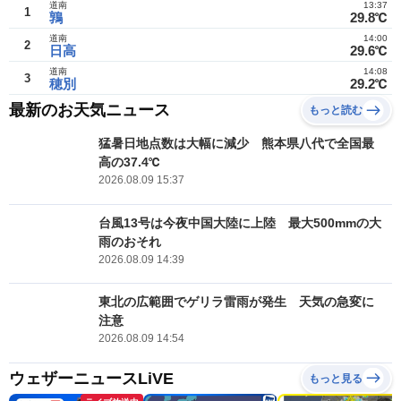
道南
13:37
1
鶉
29.8℃
道南
14:00
2
日高
29.6℃
道南
14:08
3
穂別
29.2℃
最新のお天気ニュース
もっと読む
猛暑日地点数は大幅に減少 熊本県八代で全国最
高の37.4℃
2026.08.09 15:37
台風13号は今夜中国大陸に上陸 最大500mmの大
雨のおそれ
2026.08.09 14:39
東北の広範囲でゲリラ雷雨が発生 天気の急変に
注意
2026.08.09 14:54
ウェザーニュースLiVE
もっと見る