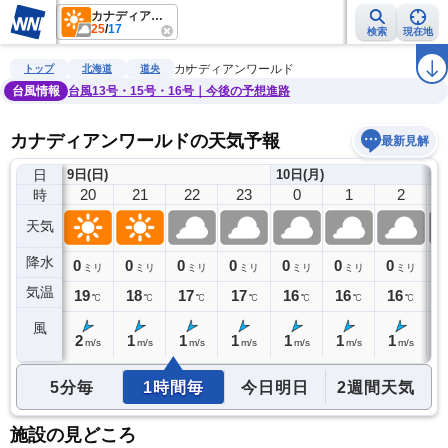
カナディアンワールド
25
/
17
検索
現在地
雨雲レーダー
台風情報
地震情報
警報・注意報
2週間天気
ラ
カナディアンワールド
トップ
北海道
道央
台風情報
台風13号・15号・16号｜今後の予想進路
カナディアンワールドの天気予報
最新見解
日
9日(日)
10日(月)
19
20
21
22
23
0
1
2
時
天気
降水
0
0
0
0
0
0
0
0
0
ミリ
ミリ
ミリ
ミリ
ミリ
ミリ
ミリ
ミリ
気温
20
19
18
17
17
16
16
16
1
℃
℃
℃
℃
℃
℃
℃
℃
風
2
2
1
1
1
1
1
1
1
m/s
m/s
m/s
m/s
m/s
m/s
m/s
m/s
5分毎
1時間毎
今日明日
2週間天気
施設の見どころ