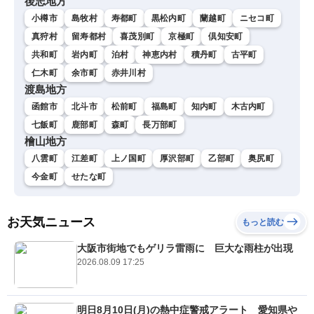
後志地方
小樽市
島牧村
寿都町
黒松内町
蘭越町
ニセコ町
真狩村
留寿都村
喜茂別町
京極町
倶知安町
共和町
岩内町
泊村
神恵内村
積丹町
古平町
仁木町
余市町
赤井川村
渡島地方
函館市
北斗市
松前町
福島町
知内町
木古内町
七飯町
鹿部町
森町
長万部町
檜山地方
八雲町
江差町
上ノ国町
厚沢部町
乙部町
奥尻町
今金町
せたな町
お天気ニュース
もっと読む
大阪市街地でもゲリラ雷雨に 巨大な雨柱が出現
2026.08.09 17:25
明日8月10日(月)の熱中症警戒アラート 愛知県や