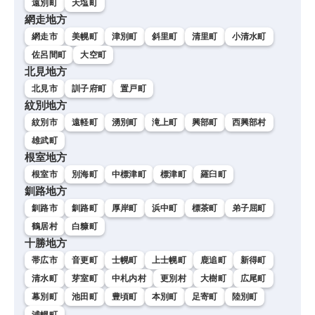
遠別町
天塩町
網走地方
網走市
美幌町
津別町
斜里町
清里町
小清水町
佐呂間町
大空町
北見地方
北見市
訓子府町
置戸町
紋別地方
紋別市
遠軽町
湧別町
滝上町
興部町
西興部村
雄武町
根室地方
根室市
別海町
中標津町
標津町
羅臼町
釧路地方
釧路市
釧路町
厚岸町
浜中町
標茶町
弟子屈町
鶴居村
白糠町
十勝地方
帯広市
音更町
士幌町
上士幌町
鹿追町
新得町
清水町
芽室町
中札内村
更別村
大樹町
広尾町
幕別町
池田町
豊頃町
本別町
足寄町
陸別町
浦幌町