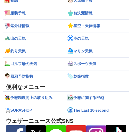
初詣
天気痛予報
服装予報
お洗濯情報
紫外線情報
星空・天体情報
山の天気
空の天気
釣り天気
マリン天気
ゴルフ場の天気
スポーツ天気
風邪予防指数
乾燥指数
便利なメニュー
予報精度向上の取り組み
予報に関するFAQ
SORASHOP
The Last 10-second
ウェザーニュース公式SNS