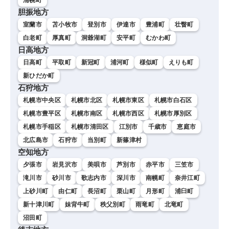
胆振地方
室蘭市
苫小牧市
登別市
伊達市
豊浦町
壮瞥町
白老町
厚真町
洞爺湖町
安平町
むかわ町
日高地方
日高町
平取町
新冠町
浦河町
様似町
えりも町
新ひだか町
石狩地方
札幌市中央区
札幌市北区
札幌市東区
札幌市白石区
札幌市豊平区
札幌市南区
札幌市西区
札幌市厚別区
札幌市手稲区
札幌市清田区
江別市
千歳市
恵庭市
北広島市
石狩市
当別町
新篠津村
空知地方
夕張市
岩見沢市
美唄市
芦別市
赤平市
三笠市
滝川市
砂川市
歌志内市
深川市
南幌町
奈井江町
上砂川町
由仁町
長沼町
栗山町
月形町
浦臼町
新十津川町
妹背牛町
秩父別町
雨竜町
北竜町
沼田町