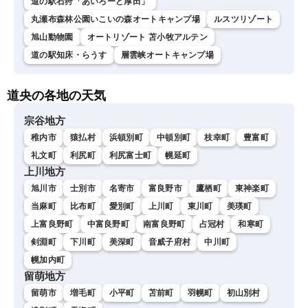
道の駅石狩「あいろーど厚田」
丸瀬布森林公園いこいの森オートキャンプ場
ルスツリゾート
旭山動物園
オートリゾート 苫小牧アルテン
道の駅知床・らうす
層雲峡オートキャンプ場
道央の各地の天気
宗谷地方
稚内市
猿払村
浜頓別町
中頓別町
枝幸町
豊富町
礼文町
利尻町
利尻富士町
幌延町
上川地方
旭川市
士別市
名寄市
富良野市
鷹栖町
東神楽町
当麻町
比布町
愛別町
上川町
東川町
美瑛町
上富良野町
中富良野町
南富良野町
占冠村
和寒町
剣淵町
下川町
美深町
音威子府村
中川町
幌加内町
留萌地方
留萌市
増毛町
小平町
苫前町
羽幌町
初山別村