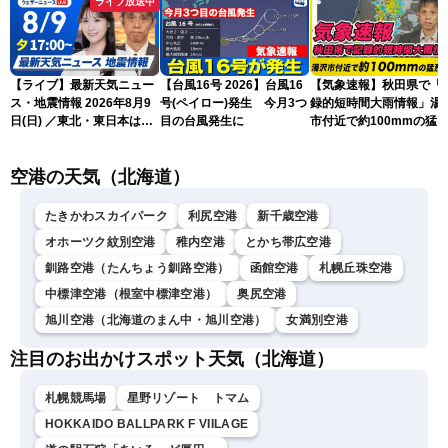
ライブ放送中
【ライブ】最新天気ニュー
【台風16号 2026】台風16
【気象速報】秋田県で「
ス・地震情報 2026年8月9
号(ペイロー)発生 今月3つ
録的短時間大雨情報」湯
日(日) ／東北・東日本は急
目の台風発生に
市付近で約100mmの猛
な雷雨に注意〈ウェザーニ
な雨
ュースLiVEイブニング・戸
空港の天気（北海道）
北美月／芳野達郎〉
たきかわスカイパーク
利尻空港
新千歳空港
オホーツク紋別空港
稚内空港
とかち帯広空港
釧路空港（たんちょう釧路空港）
函館空港
札幌丘珠空港
中標津空港（根室中標津空港）
奥尻空港
旭川空港（北海道のまん中・旭川空港）
女満別空港
注目のお出かけスポット天気（北海道）
札幌競馬場
星野リゾート トマム
HOKKAIDO BALLPARK F VIILAGE