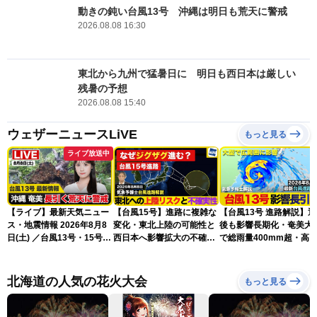
動きの鈍い台風13号 沖縄は明日も荒天に警戒
2026.08.08 16:30
東北から九州で猛暑日に 明日も西日本は厳しい
残暑の予想
2026.08.08 15:40
ウェザーニュースLiVE
もっと見る
ライブ放送中
【ライブ】最新天気ニュー
【台風15号】進路に複雑な
【台風13号 進路解説】
ス・地震情報 2026年8月8
変化・東北上陸の可能性と
後も影響長期化・奄美大
日(土) ／台風13号・15号
西日本へ影響拡大の不確実
で総雨量400mm超・高
ゲリラ雷雨最新見解 令和
性
に要警戒（2026.08.08
8年熊本地震情報〈ウェザ
16:00）
ーニュースLiVEムーン・戸
北海道の人気の花火大会
もっと見る
北美月／芳野達郎〉