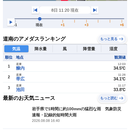
道南のアメダスランキング
もっと見る
気温
降水量
風
降雪量
湿度
順位
地点
観測値
道東
12:03
1
糠内
34.5℃
道東
11:26
2
帯広
34.1℃
道東
11:17
3
池田
33.8℃
最新のお天気ニュース
もっと読む
岩手県で1時間に約100mmの猛烈な雨 気象防災
速報・記録的短時間大雨
2026.08.08 16:40