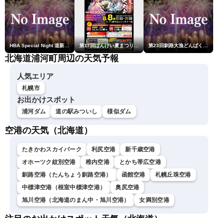
HBA Special Night 道新・秋華火（はなび）
第17回ばんけい夏まつり大花火大会
第23回釧路大漁どんぱく花火大会 ～道新・光と音のファンタジー～
北海道浦河町周辺の天気予報
人気エリア
札幌市
お出かけスポット
浦河ダム
道の駅みついし
様似ダム
空港の天気（北海道）
たきかわスカイパーク
利尻空港
新千歳空港
オホーツク紋別空港
稚内空港
とかち帯広空港
釧路空港（たんちょう釧路空港）
函館空港
札幌丘珠空港
中標津空港（根室中標津空港）
奥尻空港
旭川空港（北海道のまん中・旭川空港）
女満別空港