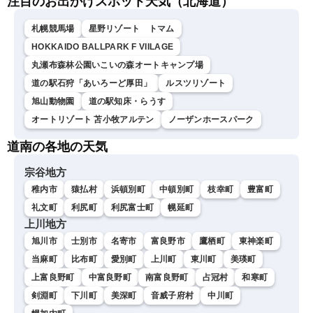
注目のお出かけスポット天気（北海道）
札幌競馬場
星野リゾート トマム
HOKKAIDO BALLPARK F VIILAGE
丸瀬布森林公園いこいの森オートキャンプ場
道の駅石狩「あいろーど厚田」
ルスツリゾート
旭山動物園
道の駅知床・らうす
オートリゾート 苫小牧アルテン
ノーザンホースパーク
道南の各地の天気
宗谷地方
稚内市
猿払村
浜頓別町
中頓別町
枝幸町
豊富町
礼文町
利尻町
利尻富士町
幌延町
上川地方
旭川市
士別市
名寄市
富良野市
鷹栖町
東神楽町
当麻町
比布町
愛別町
上川町
東川町
美瑛町
上富良野町
中富良野町
南富良野町
占冠村
和寒町
剣淵町
下川町
美深町
音威子府村
中川町