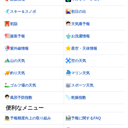
スキー＆スノボ
初日の出
初詣
天気痛予報
服装予報
お洗濯情報
紫外線情報
星空・天体情報
山の天気
空の天気
釣り天気
マリン天気
ゴルフ場の天気
スポーツ天気
風邪予防指数
乾燥指数
便利なメニュー
予報精度向上の取り組み
予報に関するFAQ