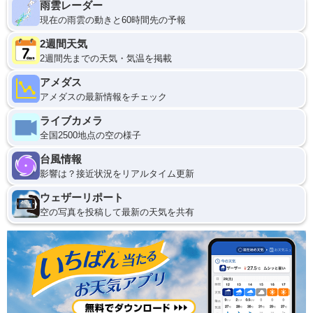
雨雲レーダー
現在の雨雲の動きと60時間先の予報
2週間天気
2週間先までの天気・気温を掲載
アメダス
アメダスの最新情報をチェック
ライブカメラ
全国2500地点の空の様子
台風情報
影響は？接近状況をリアルタイム更新
ウェザーリポート
空の写真を投稿して最新の天気を共有