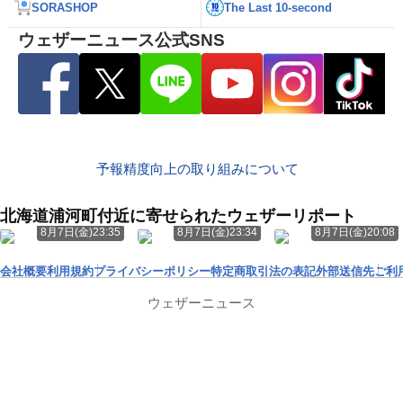
SORASHOP
The Last 10-second
ウェザーニュース公式SNS
予報精度向上の取り組みについて
北海道浦河町付近に寄せられたウェザーリポート
8月7日(金)23:35
8月7日(金)23:34
8月7日(金)20:08
会社概要
利用規約
プライバシーポリシー
特定商取引法の表記
外部送信先
ご利
ウェザーニュース