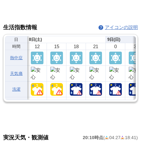
生活指数情報
アイコンの説明
日
8日(土)
9日(日)
12
15
18
21
0
3
時間
熱中症
天気痛
洗濯
実況天気・観測値
20:10時点
(
04:27
18:41
)