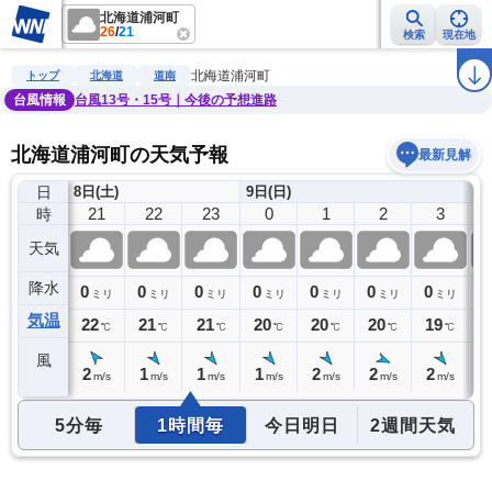
北海道浦河町
26
/
21
検索
現在地
雨雲レーダー
台風情報
地震情報
警報・注意報
2週間天気
ラ
北海道浦河町
トップ
北海道
道南
台風情報
台風13号・15号｜今後の予想進路
北海道浦河町の天気予報
最新見解
日
8日(土)
9日(日)
20
21
22
23
0
1
2
3
時
天気
降水
0
0
0
0
0
0
0
0
0
ミリ
ミリ
ミリ
ミリ
ミリ
ミリ
ミリ
ミリ
気温
22
22
21
21
20
20
20
19
1
℃
℃
℃
℃
℃
℃
℃
℃
風
2
2
1
1
1
2
2
2
2
m/s
m/s
m/s
m/s
m/s
m/s
m/s
m/s
5分毎
1時間毎
今日明日
2週間天気