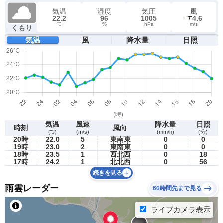
気温
湿度
気圧
風
22.2
96
1005
4.6
℃
%
hPa
m/s
くもり
気温
風
降水量
日照
気温
風速
降水量
日照
時刻
風向
(℃)
(m/s)
(mm/h)
(分)
20時
22.0
5
東南東
0
0
19時
23.0
2
東南東
0
0
18時
23.5
1
西北西
0
18
17時
24.2
1
北北西
0
56
続きを見る
雨雲レーダー
60時間先まで見る