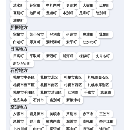
清水町
芽室町
中札内村
更別村
大樹町
広尾町
幕別町
池田町
豊頃町
本別町
足寄町
陸別町
浦幌町
胆振地方
室蘭市
苫小牧市
登別市
伊達市
豊浦町
壮瞥町
白老町
厚真町
洞爺湖町
安平町
むかわ町
日高地方
日高町
平取町
新冠町
浦河町
様似町
えりも町
新ひだか町
石狩地方
札幌市中央区
札幌市北区
札幌市東区
札幌市白石区
札幌市豊平区
札幌市南区
札幌市西区
札幌市厚別区
札幌市手稲区
札幌市清田区
江別市
千歳市
恵庭市
北広島市
石狩市
当別町
新篠津村
空知地方
夕張市
岩見沢市
美唄市
芦別市
赤平市
三笠市
滝川市
砂川市
歌志内市
深川市
南幌町
奈井江町
上砂川町
由仁町
長沼町
栗山町
月形町
浦臼町