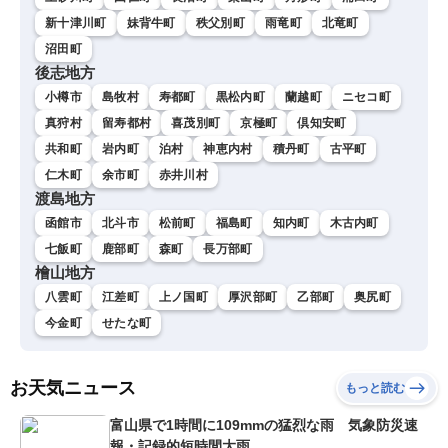
新十津川町
妹背牛町
秩父別町
雨竜町
北竜町
沼田町
後志地方
小樽市
島牧村
寿都町
黒松内町
蘭越町
ニセコ町
真狩村
留寿都村
喜茂別町
京極町
倶知安町
共和町
岩内町
泊村
神恵内村
積丹町
古平町
仁木町
余市町
赤井川村
渡島地方
函館市
北斗市
松前町
福島町
知内町
木古内町
七飯町
鹿部町
森町
長万部町
檜山地方
八雲町
江差町
上ノ国町
厚沢部町
乙部町
奥尻町
今金町
せたな町
お天気ニュース
もっと読む
富山県で1時間に109mmの猛烈な雨 気象防災速
報・記録的短時間大雨