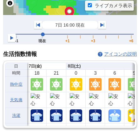
生活指数情報
アイコンの説明
日
7日(金)
8日(土)
18
21
0
3
6
9
時間
熱中症
天気痛
洗濯