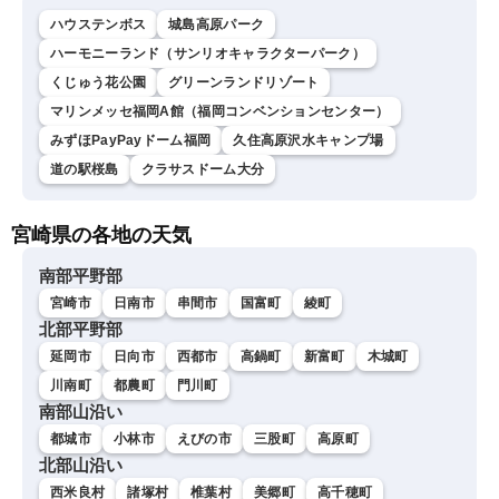
ハウステンボス
城島高原パーク
ハーモニーランド（サンリオキャラクターパーク）
くじゅう花公園
グリーンランドリゾート
マリンメッセ福岡A館（福岡コンベンションセンター）
みずほPayPayドーム福岡
久住高原沢水キャンプ場
道の駅桜島
クラサスドーム大分
宮崎県の各地の天気
南部平野部
宮崎市
日南市
串間市
国富町
綾町
北部平野部
延岡市
日向市
西都市
高鍋町
新富町
木城町
川南町
都農町
門川町
南部山沿い
都城市
小林市
えびの市
三股町
高原町
北部山沿い
西米良村
諸塚村
椎葉村
美郷町
高千穂町