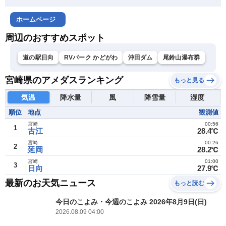
ホームページ
周辺のおすすめスポット
道の駅日向
RVパーク かどがわ
沖田ダム
尾鈴山瀑布群
宮崎県のアメダスランキング
もっと見る
気温
降水量
風
降雪量
湿度
順位
地点
観測値
宮崎
00:56
1
古江
28.4℃
宮崎
00:26
2
延岡
28.2℃
宮崎
01:00
3
日向
27.9℃
最新のお天気ニュース
もっと読む
今日のこよみ・今週のこよみ 2026年8月9日(日)
2026.08.09 04:00