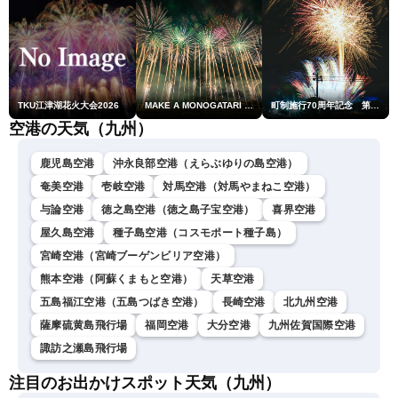
TKU江津湖花火大会2026
MAKE A MONOGATARI 2026
町制施行70周年記念 第48回南種子町ロケット祭
空港の天気（九州）
鹿児島空港
沖永良部空港（えらぶゆりの島空港）
奄美空港
壱岐空港
対馬空港（対馬やまねこ空港）
与論空港
徳之島空港（徳之島子宝空港）
喜界空港
屋久島空港
種子島空港（コスモポート種子島）
宮崎空港（宮崎ブーゲンビリア空港）
熊本空港（阿蘇くまもと空港）
天草空港
五島福江空港（五島つばき空港）
長崎空港
北九州空港
薩摩硫黄島飛行場
福岡空港
大分空港
九州佐賀国際空港
諏訪之瀬島飛行場
注目のお出かけスポット天気（九州）