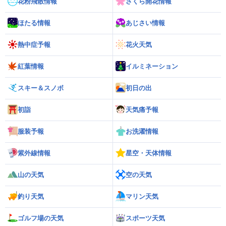
花粉飛散情報
さくら開花情報
ほたる情報
あじさい情報
熱中症予報
花火天気
紅葉情報
イルミネーション
スキー＆スノボ
初日の出
初詣
天気痛予報
服装予報
お洗濯情報
紫外線情報
星空・天体情報
山の天気
空の天気
釣り天気
マリン天気
ゴルフ場の天気
スポーツ天気