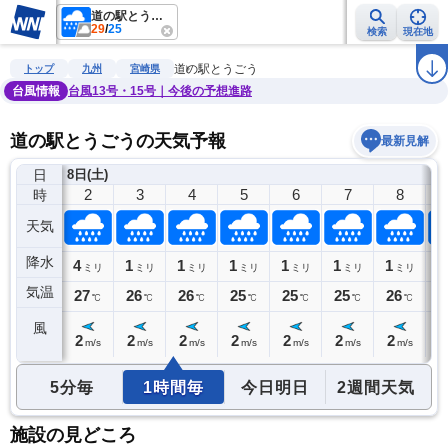
道の駅とうごう
29
/
25
検索
現在地
雨雲レーダー
台風情報
地震情報
警報・注意報
2週間天気
ラ
道の駅とうごう
トップ
九州
宮崎県
台風情報
台風13号・15号｜今後の予想進路
道の駅とうごうの天気予報
最新見解
日
8日(土)
1
2
3
4
5
6
7
8
時
天気
降水
6
4
1
1
1
1
1
1
1
ミリ
ミリ
ミリ
ミリ
ミリ
ミリ
ミリ
ミリ
気温
27
27
26
26
25
25
25
26
2
℃
℃
℃
℃
℃
℃
℃
℃
風
2
2
2
2
2
2
2
2
2
m/s
m/s
m/s
m/s
m/s
m/s
m/s
m/s
5分毎
1時間毎
今日明日
2週間天気
施設の見どころ