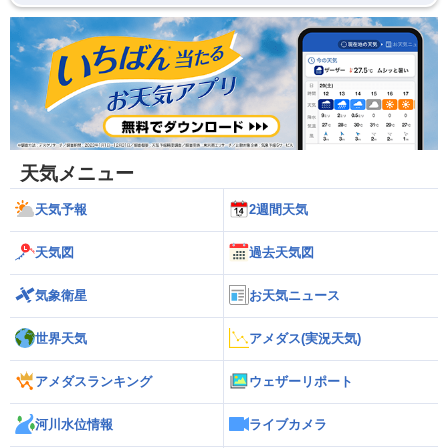
天気メニュー
天気予報
2週間天気
天気図
過去天気図
気象衛星
お天気ニュース
世界天気
アメダス(実況天気)
アメダスランキング
ウェザーリポート
河川水位情報
ライブカメラ