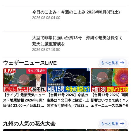
今日のこよみ・今週のこよみ 2026年8月8日(土)
2026.08.08 04:00
大型で非常に強い台風13号 沖縄や奄美は長引く
荒天に厳重警戒を
2026.08.07 19:50
ウェザーニュースLiVE
もっと見る
ライブ放送中
【ライブ】最新天気ニュー
【台風15号 2026】今後の
【台風13号 2026】雨風
ス・地震情報 2026年8月7
進路は？北日本に接近・上
影響はいつまで続く？／
日(金) 23:00〜／台風13号
陸する可能性も（7日22時
ェザーニュース気象予報
の影響長引く 〈ウェザーニ
情報）
解説（7日22時情報）
ュースLiVE・川畑玲〉
九州の人気の花火大会
もっと見る