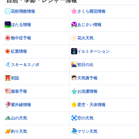
自然・季節・レジャー情報
花粉飛散情報
さくら開花情報
ほたる情報
あじさい情報
熱中症予報
花火天気
紅葉情報
イルミネーション
スキー＆スノボ
初日の出
初詣
天気痛予報
服装予報
お洗濯情報
紫外線情報
星空・天体情報
山の天気
空の天気
釣り天気
マリン天気