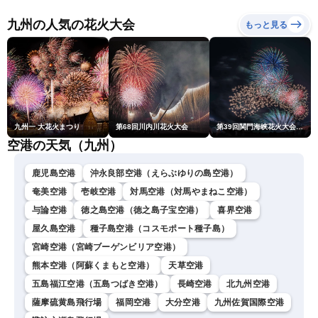
ュースLiVEイブニング・戸
北美月／芳野達郎〉
九州の人気の花火大会
もっと見る
九州一 大花火まつり
第68回川内川花火大会
第39回関門海峡花火大会(門司側)
空港の天気（九州）
鹿児島空港
沖永良部空港（えらぶゆりの島空港）
奄美空港
壱岐空港
対馬空港（対馬やまねこ空港）
与論空港
徳之島空港（徳之島子宝空港）
喜界空港
屋久島空港
種子島空港（コスモポート種子島）
宮崎空港（宮崎ブーゲンビリア空港）
熊本空港（阿蘇くまもと空港）
天草空港
五島福江空港（五島つばき空港）
長崎空港
北九州空港
薩摩硫黄島飛行場
福岡空港
大分空港
九州佐賀国際空港