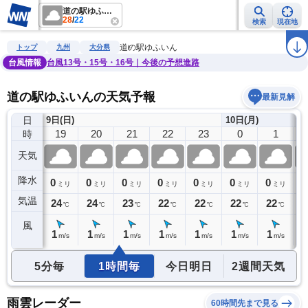
道の駅ゆふいん
28
/
22
検索
現在地
雨雲レーダー
台風情報
地震情報
警報・注意報
2週間天気
ラ
道の駅ゆふいん
トップ
九州
大分県
台風情報
台風13号・15号・16号｜今後の予想進路
道の駅ゆふいんの天気予報
最新見解
日
9日(日)
10日(月)
18
19
20
21
22
23
0
1
時
天気
降水
0
0
0
0
0
0
0
0
0
ミリ
ミリ
ミリ
ミリ
ミリ
ミリ
ミリ
ミリ
気温
25
24
24
23
22
22
22
22
2
℃
℃
℃
℃
℃
℃
℃
℃
風
2
1
1
1
1
1
1
1
1
m/s
m/s
m/s
m/s
m/s
m/s
m/s
m/s
5分毎
1時間毎
今日明日
2週間天気
雨雲レーダー
60時間先まで見る