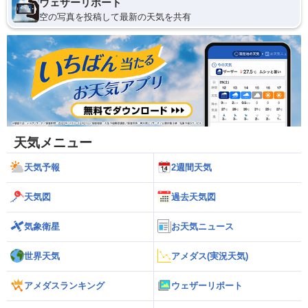
ウェザーリポート
空の写真を投稿して最新の天気を共有
天気メニュー
天気予報
2週間天気
天気図
過去天気図
気象衛星
お天気ニュース
世界天気
アメダス(実況天気)
アメダスランキング
ウェザーリポート