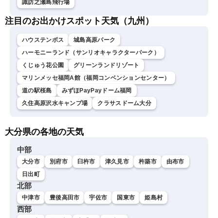
諏訪之瀬島飛行場
注目のお出かけスポット天気（九州）
ハウステンボス
城島高原パーク
ハーモニーランド（サンリオキャラクターパーク）
くじゅう花公園
グリーンランドリゾート
マリンメッセ福岡A館（福岡コンベンションセンター）
道の駅桜島
みずほPayPayドーム福岡
久住高原沢水キャンプ場
クラサスドーム大分
大分県の各地の天気
中部
大分市
別府市
臼杵市
津久見市
杵築市
由布市
日出町
北部
中津市
豊後高田市
宇佐市
国東市
姫島村
西部