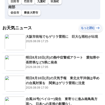
日田市
竹田市
九重町
玖珠町
南部
佐伯市
豊後大野市
お天気ニュース
もっと読む
大阪市街地でもゲリラ雷雨に 巨大な雨柱が出現
2026.08.09 17:25
明日8月10日(月)の熱中症警戒アラート 愛知県や
長野県など5県に発表
2026.08.09 17:05
明日8月10日(月)の天気予報 東北太平洋側は早め
の台風対策を 関東はゲリラ雷雨に注意
2026.08.09 17:00
台風16号(ペイロー)発生 東寄りに進み南鳥島方
面へ 日本への直接の影響なし