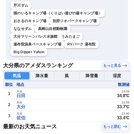
芹川ダム
猫のいるキャンプ場（くりはい遊びの森キャンプ場）
おさるのキャンプ場
別府ジオパークキャンプ場
ななせダム
高崎山自然動物園
大分マリーンパレス水族館 うみたまご
湯布院温泉ベースキャンプ場
RVパーク 湯布院
Big Dipper Yufuin
大分県のアメダスランキング
もっと見る
気温
降水量
風
降雪量
湿度
順位
地点
観測値
大分
13:59
1
日田
34.8℃
大分
13:55
2
大分
33.7℃
大分
13:40
3
佐伯
33.4℃
最新のお天気ニュース
もっと読む