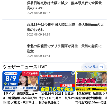
猛暑日地点数は大幅に減少 熊本県八代で全国最
高の37.4℃
2026.08.09 15:37
台風13号は今夜中国大陸に上陸 最大500mmの大
雨のおそれ
2026.08.09 14:39
東北の広範囲でゲリラ雷雨が発生 天気の急変に
注意
2026.08.09 14:54
ウェザーニュースLiVE
もっと見る
ライブ放送中
【ライブ】最新天気ニュー
【台風16号 2026】台風16
【気象速報】秋田県で「
ス・地震情報 2026年8月9
号(ペイロー)発生 今月3つ
録的短時間大雨情報」湯
日(日) ／東北・東日本は急
目の台風発生に
市付近で約100mmの猛
な雷雨に注意〈ウェザーニ
な雨