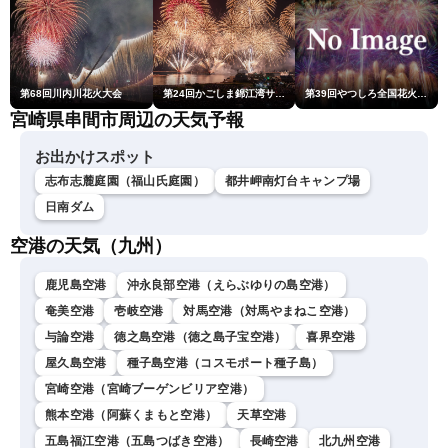
第68回川内川花火大会
第24回かごしま錦江湾サマーナイト大花火大会
第39回やつしろ全国花火競技大会
宮崎県串間市周辺の天気予報
お出かけスポット
志布志麓庭園（福山氏庭園）
都井岬南灯台キャンプ場
日南ダム
空港の天気（九州）
鹿児島空港
沖永良部空港（えらぶゆりの島空港）
奄美空港
壱岐空港
対馬空港（対馬やまねこ空港）
与論空港
徳之島空港（徳之島子宝空港）
喜界空港
屋久島空港
種子島空港（コスモポート種子島）
宮崎空港（宮崎ブーゲンビリア空港）
熊本空港（阿蘇くまもと空港）
天草空港
五島福江空港（五島つばき空港）
長崎空港
北九州空港