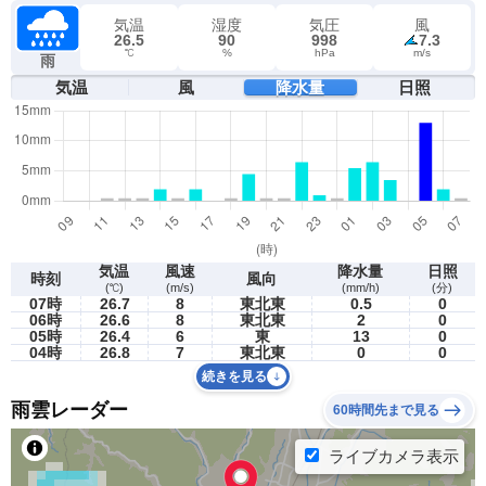
気温
湿度
気圧
風
26.5
90
998
7.3
℃
%
hPa
m/s
雨
気温
風
降水量
日照
気温
風速
降水量
日照
時刻
風向
(℃)
(m/s)
(mm/h)
(分)
07時
26.7
8
東北東
0.5
0
06時
26.6
8
東北東
2
0
05時
26.4
6
東
13
0
04時
26.8
7
東北東
0
0
続きを見る
雨雲レーダー
60時間先まで見る