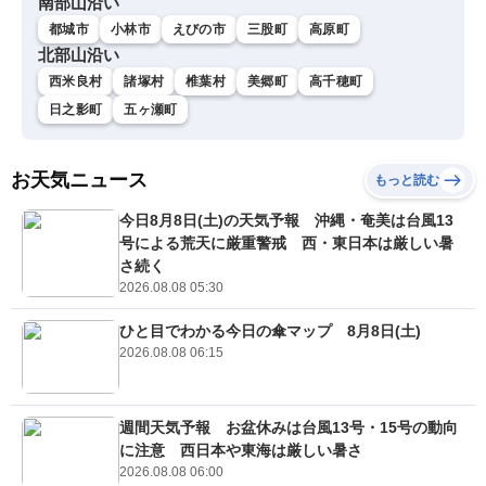
南部山沿い
都城市
小林市
えびの市
三股町
高原町
北部山沿い
西米良村
諸塚村
椎葉村
美郷町
高千穂町
日之影町
五ヶ瀬町
お天気ニュース
もっと読む
今日8月8日(土)の天気予報 沖縄・奄美は台風13
号による荒天に厳重警戒 西・東日本は厳しい暑
さ続く
2026.08.08 05:30
ひと目でわかる今日の傘マップ 8月8日(土)
2026.08.08 06:15
週間天気予報 お盆休みは台風13号・15号の動向
に注意 西日本や東海は厳しい暑さ
2026.08.08 06:00