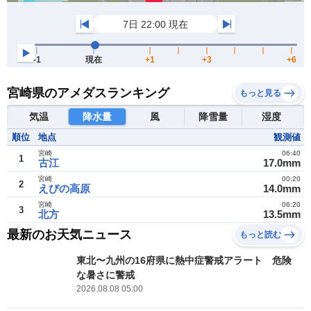
宮崎県のアメダスランキング
もっと見る
気温
降水量
風
降雪量
湿度
順位
地点
観測値
宮崎
06:40
1
古江
17.0mm
宮崎
00:20
2
えびの高原
14.0mm
宮崎
06:20
3
北方
13.5mm
最新のお天気ニュース
もっと読む
東北〜九州の16府県に熱中症警戒アラート 危険
な暑さに警戒
2026.08.08 05:00