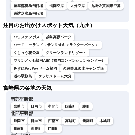
薩摩硫黄島飛行場
福岡空港
大分空港
九州佐賀国際空港
諏訪之瀬島飛行場
注目のお出かけスポット天気（九州）
ハウステンボス
城島高原パーク
ハーモニーランド（サンリオキャラクターパーク）
くじゅう花公園
グリーンランドリゾート
マリンメッセ福岡A館（福岡コンベンションセンター）
みずほPayPayドーム福岡
久住高原沢水キャンプ場
道の駅桜島
クラサスドーム大分
宮崎県の各地の天気
南部平野部
宮崎市
日南市
串間市
国富町
綾町
北部平野部
延岡市
日向市
西都市
高鍋町
新富町
木城町
川南町
都農町
門川町