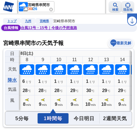
宮崎県串間市
30
/
26
検索
現在地
雨雲レーダー
台風情報
地震情報
警報・注意報
2週間天気
ラ
宮崎県串間市
トップ
九州
宮崎県
台風情報
台風13号・15号｜今後の予想進路
宮崎県串間市の天気予報
最新見解
日
8日(土)
7
8
9
10
11
12
13
14
時
天気
降水
0
6
1
1
1
1
1
1
1
ミリ
ミリ
ミリ
ミリ
ミリ
ミリ
ミリ
ミリ
気温
27
28
28
28
29
30
29
29
2
℃
℃
℃
℃
℃
℃
℃
℃
風
8
8
9
9
9
10
10
9
9
m/s
m/s
m/s
m/s
m/s
m/s
m/s
m/s
5分毎
1時間毎
今日明日
2週間天気