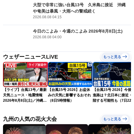
大型で非常に強い台風13号 久米島に接近 沖縄
や奄美は暴風・大雨への警戒続く
2026.08.08 04:15
今日のこよみ・今週のこよみ 2026年8月8日(土)
2026.08.08 04:00
ウェザーニュースLiVE
もっと見る
ライブ放送中
【ライブ】台風13号／最新
【台風15号 2026】お盆休
【台風15号 2026】今後
天気ニュース・地震情報
みの天気に影響するおそれ
進路は？北日本に接近・
2026年8月8日(土)／沖縄・
（8日5時情報）
陸する可能性も（7日22
奄美は大荒れの天気が続く
情報）
／令和8年熊本地震情報 ／
〈ウェザーニュースLiVEモ
九州の人気の花火大会
もっと見る
ーニング・松本真央／山口
剛央〉