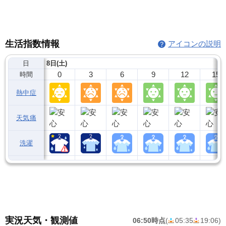
生活指数情報
アイコンの説明
日
8日(土)
0
3
6
9
12
15
時間
熱中症
天気痛
洗濯
実況天気・観測値
06:50時点
(
05:35
19:06
)