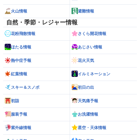
火山情報
避難情報
自然・季節・レジャー情報
花粉飛散情報
さくら開花情報
ほたる情報
あじさい情報
熱中症予報
花火天気
紅葉情報
イルミネーション
スキー＆スノボ
初日の出
初詣
天気痛予報
服装予報
お洗濯情報
紫外線情報
星空・天体情報