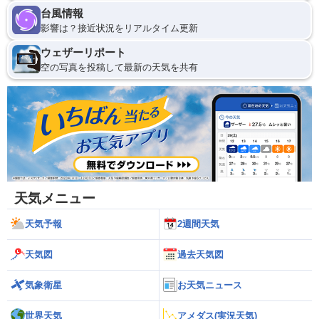
台風情報
影響は？接近状況をリアルタイム更新
ウェザーリポート
空の写真を投稿して最新の天気を共有
天気メニュー
天気予報
2週間天気
天気図
過去天気図
気象衛星
お天気ニュース
世界天気
アメダス(実況天気)