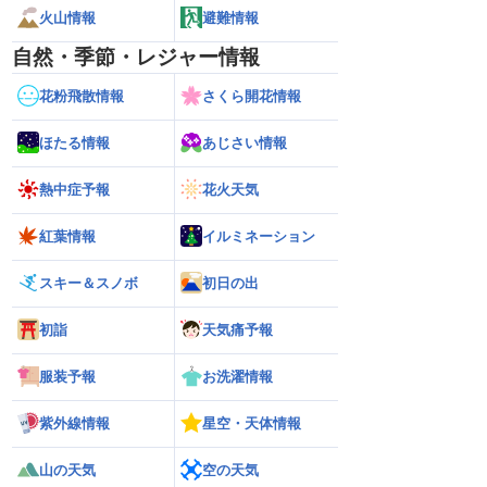
火山情報
避難情報
自然・季節・レジャー情報
花粉飛散情報
さくら開花情報
ほたる情報
あじさい情報
熱中症予報
花火天気
紅葉情報
イルミネーション
スキー＆スノボ
初日の出
初詣
天気痛予報
服装予報
お洗濯情報
紫外線情報
星空・天体情報
山の天気
空の天気