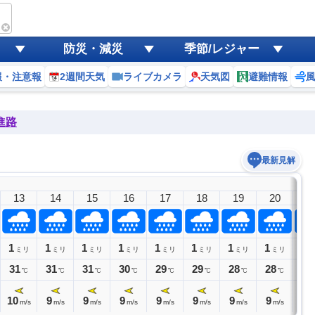
防災・減災
季節/レジャー
報・注意報
2週間天気
ライブカメラ
天気図
避難情報
進路
最新見解
13
14
15
16
17
18
19
20
2
1
1
1
1
1
1
1
1
1
ミリ
ミリ
ミリ
ミリ
ミリ
ミリ
ミリ
ミリ
ミ
31
31
31
30
29
29
28
28
28
℃
℃
℃
℃
℃
℃
℃
℃
10
9
9
9
9
9
9
9
9
m/s
m/s
m/s
m/s
m/s
m/s
m/s
m/s
m