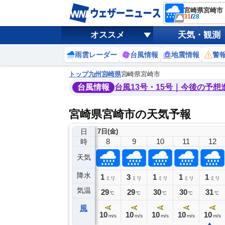
宮崎県宮崎市
31
/
28
オススメ
天気・観測
雨雲レーダー
台風情報
地震情報
警
トップ
九州
宮崎県
宮崎県宮崎市
台風情報
台風13号・15号｜今後の予想
宮崎県宮崎市の天気予報
日
7日(金)
4
5
6
7
8
9
10
11
12
時
天気
降水
1
0
0
1
3
1
1
1
ミリ
ミリ
ミリ
ミリ
ミリ
ミリ
ミリ
ミリ
ミリ
気温
28
28
28
28
29
29
30
30
31
℃
℃
℃
℃
℃
℃
℃
℃
℃
風
9
9
6
10
10
10
10
10
10
m/s
m/s
m/s
m/s
m/s
m/s
m/s
m/s
m/s