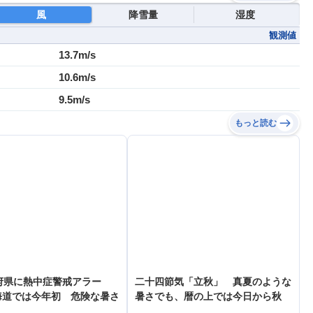
風
降雪量
湿度
観測値
13.7m/s
10.6m/s
9.5m/s
もっと読む
府県に熱中症警戒アラー
二十四節気「立秋」 真夏のような
海道では今年初 危険な暑さ
暑さでも、暦の上では今日から秋