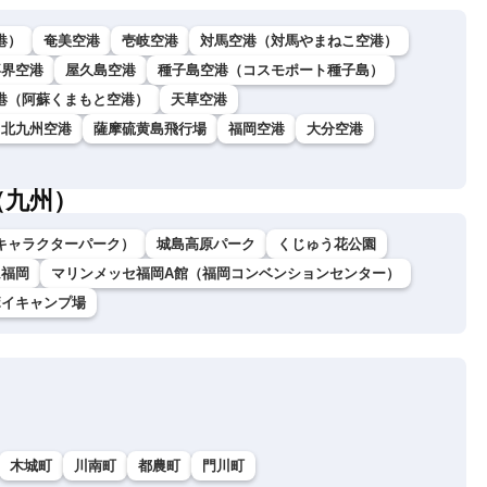
港）
奄美空港
壱岐空港
対馬空港（対馬やまねこ空港）
喜界空港
屋久島空港
種子島空港（コスモポート種子島）
港（阿蘇くまもと空港）
天草空港
北九州空港
薩摩硫黄島飛行場
福岡空港
大分空港
（九州）
キャラクターパーク）
城島高原パーク
くじゅう花公園
ム福岡
マリンメッセ福岡A館（福岡コンベンションセンター）
ボイキャンプ場
木城町
川南町
都農町
門川町