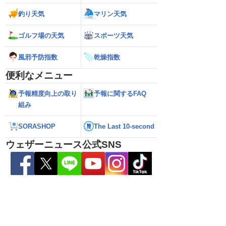
釣り天気
マリン天気
ゴルフ場の天気
スポーツ天気
風邪予防指数
乾燥指数
便利なメニュー
予報精度向上の取り
予報に関するFAQ
組み
6】台風13号が沖縄・奄
【ダブル台風】日本列島へ接近 お盆休み
【台風13号 202
日にかけ荒天続く（7
への影響は？（2026年8月6日22時更
の暴風・大雨のピ
新）
（6日18時更新）
SORASHOP
The Last 10-second
ウェザーニュース公式SNS