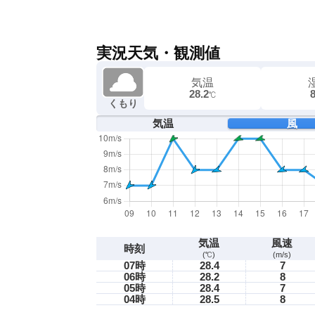
実況天気・観測値
気温
28.2
℃
くもり
気温
風
気温
風速
時刻
(℃)
(m/s)
07時
28.4
7
06時
28.2
8
05時
28.4
7
04時
28.5
8