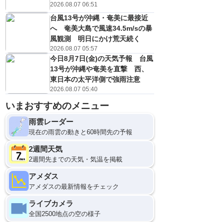
2026.08.07 06:51
台風13号が沖縄・奄美に最接近
へ 奄美大島で風速34.5m/sの暴
風観測 明日にかけ荒天続く
2026.08.07 05:57
今日8月7日(金)の天気予報 台風
13号が沖縄や奄美を直撃 西、
東日本の太平洋側で強雨注意
2026.08.07 05:40
いまおすすめのメニュー
9
12
雨雲レーダー
現在の雨雲の動きと60時間先の予報
2週間天気
2週間先までの天気・気温を掲載
アメダス
アメダスの最新情報をチェック
ライブカメラ
全国2500地点の空の様子