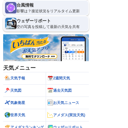
台風情報
影響は？接近状況をリアルタイム更新
ウェザーリポート
空の写真を投稿して最新の天気を共有
天気メニュー
天気予報
2週間天気
天気図
過去天気図
気象衛星
お天気ニュース
世界天気
アメダス(実況天気)
アメダスランキング
ウェザーリポート