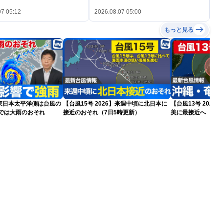
07 05:12
2026.08.07 05:00
もっと見る
東日本太平洋側は台風の
【台風15号 2026】来週中頃に北日本に
【台風13号 202
州では大雨のおそれ
接近のおそれ（7日5時更新）
美に最接近へ 明
日5時更新）