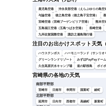
鹿児島空港
沖永良部空港（えらぶゆりの島空
与論空港
徳之島空港（徳之島子宝空港）
宮崎空港（宮崎ブーゲンビリア空港）
熊本空
五島福江空港（五島つばき空港）
長崎空港
九州佐賀国際空港
諏訪之瀬島飛行場
注目のお出かけスポット天気
ハウステンボス
ハーモニーランド（サンリオ
グリーンランドリゾート
みずほPayPayドー
久住高原沢水キャンプ場
道の駅桜島
ボイ
宮崎県の各地の天気
南部平野部
宮崎市
日南市
串間市
国富町
綾町
北部平野部
延岡市
日向市
西都市
高鍋町
新富町