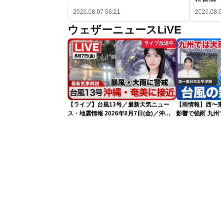
2026.08.07 06:21
2026.08.
ウェザーニュースLiVE
ライブ放送中
【ライブ】台風13号／最新天気ニュー
【雨情報】西〜
ス・地震情報 2026年8月7日(金)／沖
影響で強雨 九
縄・奄美は台風による暴風雨に厳重警戒
〈ウェザーニュースLiVEモーニング・松
本真央／有賀哲夫〉