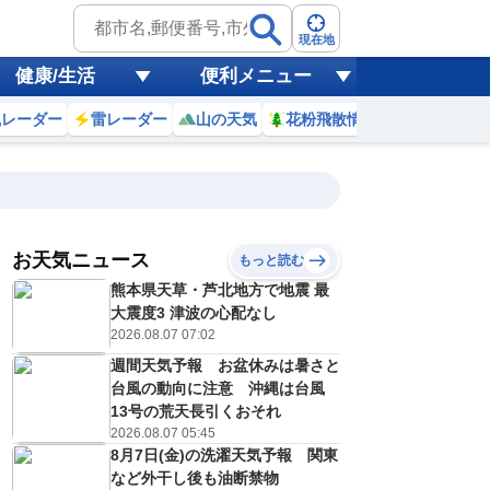
現在地
健康/生活
便利メニュー
風レーダー
雷レーダー
山の天気
花粉飛散情報
世界天気
お天気ニュース
もっと読む
8日(土)
熊本県天草・芦北地方で地震 最
1
22
23
0
1
2
3
4
5
大震度3 津波の心配なし
2026.08.07 07:02
週間天気予報 お盆休みは暑さと
1
1
1
1
1
1
1
1
台風の動向に注意 沖縄は台風
リ
ミリ
ミリ
ミリ
ミリ
ミリ
ミリ
ミリ
ミリ
13号の荒天長引くおそれ
28
28
28
28
28
27
27
27
℃
℃
℃
℃
℃
℃
℃
℃
℃
2026.08.07 05:45
8月7日(金)の洗濯天気予報 関東
9
9
9
9
8
8
8
7
/s
m/s
m/s
m/s
m/s
m/s
m/s
m/s
m/s
など外干し後も油断禁物