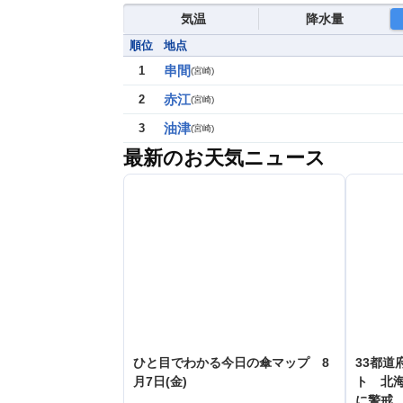
気温
降水量
順位
地点
串間
1
(
宮崎
)
赤江
2
(
宮崎
)
油津
3
(
宮崎
)
最新のお天気ニュース
ひと目でわかる今日の傘マップ 8
33都道
月7日(金)
ト 北
に警戒