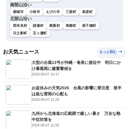
南部山沿い
都城市
小林市
えびの市
三股町
高原町
北部山沿い
西米良村
諸塚村
椎葉村
美郷町
高千穂町
日之影町
五ヶ瀬町
お天気ニュース
もっと読む
大型の台風13号が沖縄・奄美に接近中 明日にか
け暴風雨に厳重警戒を
2026.08.07 10:17
お盆休みの天気2026 台風の影響に要注意 後半
は急な雷雨の心配も
2026.08.07 12:26
九州から北海道の広範囲で厳しい暑さ 万全な熱
中症対策を
2026.08.07 11:33