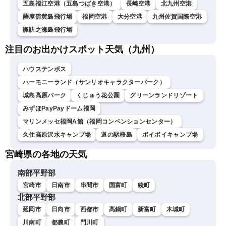
五島福江空港（五島つばき空港）
長崎空港
北九州空港
薩摩硫黄島飛行場
福岡空港
大分空港
九州佐賀国際空港
諏訪之瀬島飛行場
注目のお出かけスポット天気（九州）
ハウステンボス
ハーモニーランド（サンリオキャラクターパーク）
城島高原パーク
くじゅう花公園
グリーンランドリゾート
みずほPayPayドーム福岡
マリンメッセ福岡A館（福岡コンベンションセンター）
久住高原沢水キャンプ場
道の駅桜島
ボイボイキャンプ場
宮崎県の各地の天気
南部平野部
宮崎市
日南市
串間市
国富町
綾町
北部平野部
延岡市
日向市
西都市
高鍋町
新富町
木城町
川南町
都農町
門川町