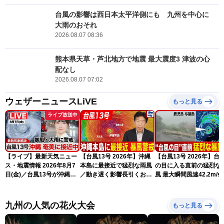
台風の影響は西日本太平洋側にも 九州を中心に
大雨のおそれ
2026.08.07 08:36
熊本県天草・芦北地方で地震 最大震度3 津波の心
配なし
2026.08.07 07:02
ウェザーニュースLiVE
もっと見る
ライブ放送中
【ライブ】最新天気ニュー
【台風13号 2026年】沖縄
【台風13号 2026年】台
ス・地震情報 2026年8月7
本島に最接近で猛烈な雨風
の目に入る直前の猛烈な
日(金)／台風13号が沖縄・
／動き遅く影響長引くおそ
風 最大瞬間風速42.2m/s
奄美に最接近へ 令和8年
れ（7日13時更新）
測 吹き返しも猛烈な暴
熊本地震情報〈ウェザーニ
になるおそれ（7日11時
ュースLiVEコーヒータイ
新）
九州の人気の花火大会
もっと見る
ム・江川清音／有賀哲夫〉