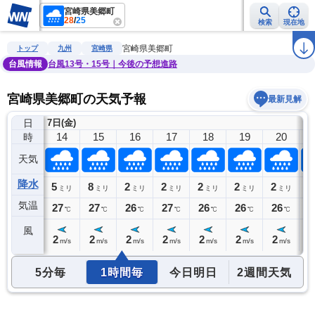
宮崎県美郷町
28
/
25
検索
現在地
雨雲レーダー
台風情報
地震情報
警報・注意報
2週間天気
ラ
宮崎県美郷町
トップ
九州
宮崎県
台風情報
台風13号・15号｜今後の予想進路
宮崎県美郷町の天気予報
最新見解
日
7日(金)
13
14
15
16
17
18
19
20
時
天気
降水
6
5
8
2
2
2
2
2
2
ミリ
ミリ
ミリ
ミリ
ミリ
ミリ
ミリ
ミリ
気温
27
27
27
26
27
26
26
26
2
℃
℃
℃
℃
℃
℃
℃
℃
風
2
2
2
2
2
2
2
2
2
m/s
m/s
m/s
m/s
m/s
m/s
m/s
m/s
5分毎
1時間毎
今日明日
2週間天気