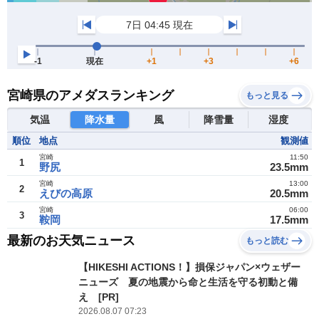
宮崎県のアメダスランキング
もっと見る
気温
降水量
風
降雪量
湿度
順位
地点
観測値
宮崎
11:50
1
野尻
23.5mm
宮崎
13:00
2
えびの高原
20.5mm
宮崎
06:00
3
鞍岡
17.5mm
最新のお天気ニュース
もっと読む
【HIKESHI ACTIONS！】損保ジャパン×ウェザー
ニューズ 夏の地震から命と生活を守る初動と備
え [PR]
2026.08.07 07:23