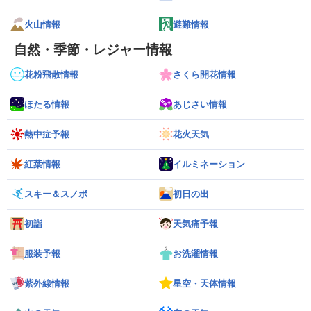
火山情報
避難情報
自然・季節・レジャー情報
花粉飛散情報
さくら開花情報
ほたる情報
あじさい情報
熱中症予報
花火天気
紅葉情報
イルミネーション
スキー＆スノボ
初日の出
初詣
天気痛予報
服装予報
お洗濯情報
紫外線情報
星空・天体情報