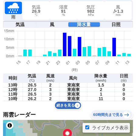
気温
湿度
気圧
風
26.9
91
982
1.3
℃
%
hPa
m/s
雨
気温
風
降水量
日照
気温
風速
降水量
日照
時刻
風向
(℃)
(m/s)
(mm/h)
(分)
13時
26.5
2
東南東
1.5
0
12時
27.0
3
東南東
2
0
11時
26.5
3
東南東
1
0
10時
26.2
2
東南東
11
0
続きを見る
雨雲レーダー
60時間先まで見る