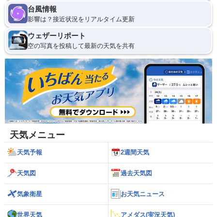
台風情報
影響は？接近状況をリアルタイム更新
ウェザーリポート
空の写真を投稿して最新の天気を共有
天気メニュー
天気予報
2週間天気
天気図
過去天気図
気象衛星
お天気ニュース
世界天気
アメダス(実況天気)