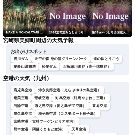
MAKE A MONOGATARI 2026
2026志布志みなとまつり
第39回やつしろ全国花火競技大会
宮崎県美郷町周辺の天気予報
お出かけスポット
渡川ダム
天空の森 池の窪グリーンパーク
道の駅とうごう
尾鈴山瀑布群
松尾ダム
五箇瀬川峡谷（高千穂峡谷）
空港の天気（九州）
鹿児島空港
沖永良部空港（えらぶゆりの島空港）
奄美空港
壱岐空港
対馬空港（対馬やまねこ空港）
与論空港
徳之島空港（徳之島子宝空港）
喜界空港
屋久島空港
種子島空港（コスモポート種子島）
宮崎空港（宮崎ブーゲンビリア空港）
熊本空港（阿蘇くまもと空港）
天草空港