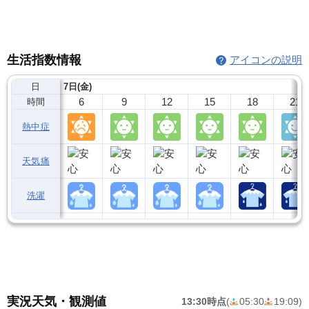
生活指数情報
アイコンの説明
日
7日(金)
6
9
12
15
18
21
時間
熱中症
天気痛
洗濯
実況天気・観測値
13:30時点
(
05:30
19:09
)