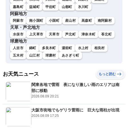
嘉島町
益城町
甲佐町
山都町
氷川町
阿蘇地方
阿蘇市
南小国町
小国町
産山村
高森町
南阿蘇村
天草・芦北地方
水俣市
上天草市
天草市
芦北町
津奈木町
苓北町
球磨地方
人吉市
錦町
多良木町
湯前町
水上村
相良村
五木村
山江村
球磨村
あさぎり町
お天気ニュース
もっと読む
関東各地で雷雨 夜になり激しい雨のエリアは南
部に移動
2026.08.09 20:21
大阪市街地でもゲリラ雷雨に 巨大な雨柱が出現
2026.08.09 17:25