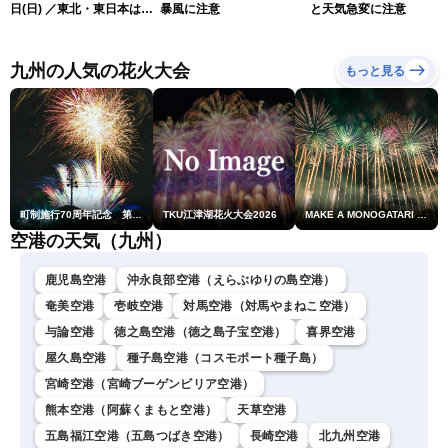
日(日) ／東北・東日本は急
暴風に注意
と天気急変に注意
な雷雨に注意〈ウェザーニ
ュースLiVEムーン・駒木結
衣／芳野達郎〉
九州の人気の花火大会
もっと見る
町制施行70周年記念 第48回南種子町ロケット祭
TKU江津湖花火大会2026
MAKE A MONOGATARI 2026
空港の天気（九州）
鹿児島空港
沖永良部空港（えらぶゆりの島空港）
奄美空港
壱岐空港
対馬空港（対馬やまねこ空港）
与論空港
徳之島空港（徳之島子宝空港）
喜界空港
屋久島空港
種子島空港（コスモポート種子島）
宮崎空港（宮崎ブーゲンビリア空港）
熊本空港（阿蘇くまもと空港）
天草空港
五島福江空港（五島つばき空港）
長崎空港
北九州空港