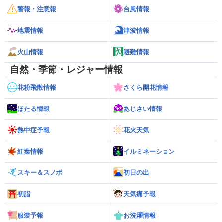
警報・注意報
台風情報
地震情報
津波情報
火山情報
避難情報
自然・季節・レジャー情報
花粉飛散情報
さくら開花情報
ほたる情報
あじさい情報
熱中症予報
花火天気
紅葉情報
イルミネーション
スキー＆スノボ
初日の出
初詣
天気痛予報
服装予報
お洗濯情報