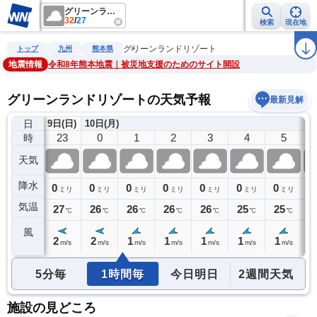
グリーンランドリゾート
32
/
27
検索
現在地
雨雲レーダー
台風情報
地震情報
警報・注意報
2週間天気
ラ
グリーンランドリゾート
トップ
九州
熊本県
地震情報
令和8年熊本地震｜被災地支援のためのサイト開設
グリーンランドリゾートの天気予報
最新見解
日
9日(日)
10日(月)
22
23
0
1
2
3
4
5
時
天気
降水
0
0
0
0
0
0
0
0
0
ミリ
ミリ
ミリ
ミリ
ミリ
ミリ
ミリ
ミリ
気温
27
27
26
26
26
26
25
25
2
℃
℃
℃
℃
℃
℃
℃
℃
風
2
2
2
1
1
1
1
1
1
m/s
m/s
m/s
m/s
m/s
m/s
m/s
m/s
5分毎
1時間毎
今日明日
2週間天気
施設の見どころ