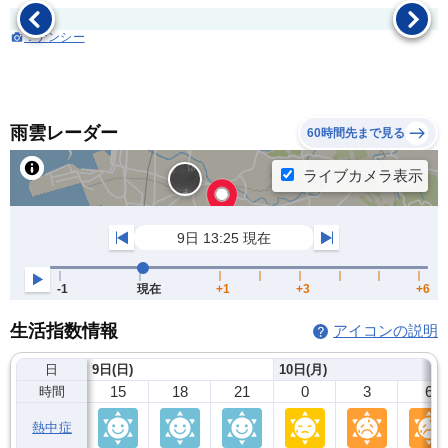
：ナンシー
雨雲レーダー
60時間先まで見る
生活指数情報
アイコンの説明
日
9日(日)
10日(月)
15
18
21
0
3
6
時間
熱中症