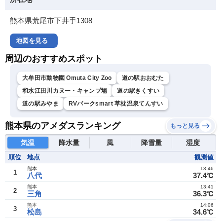
熊本県荒尾市下井手1308
地図を見る
周辺のおすすめスポット
大牟田市動物園 Omuta City Zoo
道の駅おおむた
和水江田川カヌー・キャンプ場
道の駅きくすい
道の駅みやま
RVパークsmart 草枕温泉てんすい
熊本県のアメダスランキング
もっと見る
気温
降水量
風
降雪量
湿度
順位
地点
観測値
熊本
13:46
1
八代
37.4℃
熊本
13:41
2
三角
36.3℃
熊本
14:06
3
松島
34.6℃