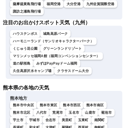
薩摩硫黄島飛行場
福岡空港
大分空港
九州佐賀国際空港
諏訪之瀬島飛行場
注目のお出かけスポット天気（九州）
ハウステンボス
城島高原パーク
ハーモニーランド（サンリオキャラクターパーク）
くじゅう花公園
グリーンランドリゾート
マリンメッセ福岡A館（福岡コンベンションセンター）
道の駅桜島
みずほPayPayドーム福岡
久住高原沢水キャンプ場
クラサスドーム大分
熊本県の各地の天気
熊本地方
熊本市中央区
熊本市東区
熊本市西区
熊本市南区
熊本市北区
八代市
荒尾市
玉名市
山鹿市
菊池市
宇土市
宇城市
合志市
美里町
玉東町
南関町
長洲町
和水町
大津町
菊陽町
西原村
御船町