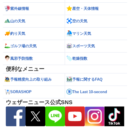
紫外線情報
星空・天体情報
山の天気
空の天気
釣り天気
マリン天気
ゴルフ場の天気
スポーツ天気
風邪予防指数
乾燥指数
便利なメニュー
予報精度向上の取り組み
予報に関するFAQ
SORASHOP
The Last 10-second
ウェザーニュース公式SNS