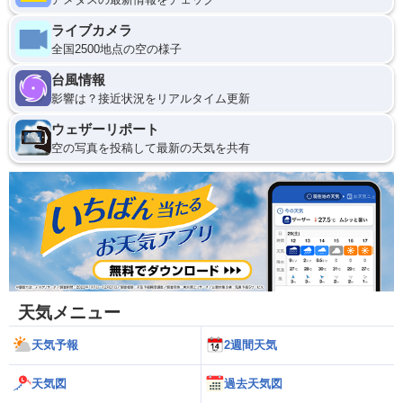
ライブカメラ
全国2500地点の空の様子
台風情報
影響は？接近状況をリアルタイム更新
ウェザーリポート
空の写真を投稿して最新の天気を共有
天気メニュー
天気予報
2週間天気
天気図
過去天気図