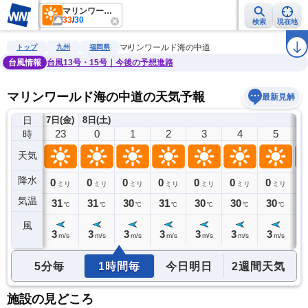
マリンワールド海の中道
33
/
30
検索
現在地
雨雲レーダー
台風情報
地震情報
警報・注意報
2週間天気
ラ
マリンワールド海の中道
トップ
九州
福岡県
台風情報
台風13号・15号｜今後の予想進路
マリンワールド海の中道の天気予報
最新見解
日
7日(金)
8日(土)
22
23
0
1
2
3
4
5
時
天気
降水
0
0
0
0
0
0
0
0
0
ミリ
ミリ
ミリ
ミリ
ミリ
ミリ
ミリ
ミリ
気温
31
31
31
30
31
30
30
30
3
℃
℃
℃
℃
℃
℃
℃
℃
風
4
3
3
3
3
3
3
3
4
m/s
m/s
m/s
m/s
m/s
m/s
m/s
m/s
5分毎
1時間毎
今日明日
2週間天気
施設の見どころ