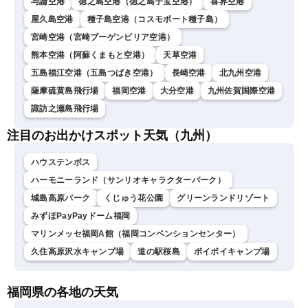
与論空港
徳之島空港（徳之島子宝空港）
喜界空港
屋久島空港
種子島空港（コスモポート種子島）
宮崎空港（宮崎ブーゲンビリア空港）
熊本空港（阿蘇くまもと空港）
天草空港
五島福江空港（五島つばき空港）
長崎空港
北九州空港
薩摩硫黄島飛行場
福岡空港
大分空港
九州佐賀国際空港
諏訪之瀬島飛行場
注目のお出かけスポット天気（九州）
ハウステンボス
ハーモニーランド（サンリオキャラクターパーク）
城島高原パーク
くじゅう花公園
グリーンランドリゾート
みずほPayPayドーム福岡
マリンメッセ福岡A館（福岡コンベンションセンター）
久住高原沢水キャンプ場
道の駅桜島
ボイボイキャンプ場
福岡県の各地の天気