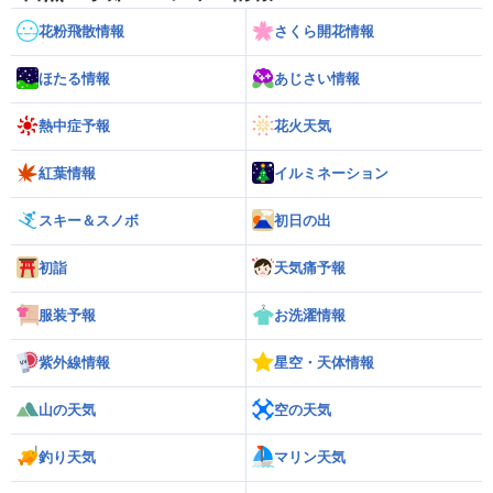
花粉飛散情報
さくら開花情報
ほたる情報
あじさい情報
熱中症予報
花火天気
紅葉情報
イルミネーション
スキー＆スノボ
初日の出
初詣
天気痛予報
服装予報
お洗濯情報
紫外線情報
星空・天体情報
山の天気
空の天気
釣り天気
マリン天気