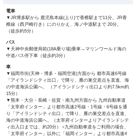
電車
▼JR博多駅から 鹿児島本線(上り)で香椎駅まで11分。JR香
椎線（西戸崎行き）にのりかえ、海ノ中道駅まで 20分。
（徒歩約5分）
バス
▼天神中央郵便局前(18A乗り場)乗車→マリンワールド海の
中道バス停下車（徒歩約3分）
車
▼福岡市街(天神・博多・福岡空港)方面から 都市高速6号線
「アイランドシティ出口」で降り、雁の巣交差点を直進、海
の中道海浜公園へ。 （アイランドシティ出口より約7.5km約
15分）
▼熊本・大分・長崎・佐賀・南九州方面から 九州自動車道
「太宰府インター」より都市高速2号線・1号線・6号線を通
り「アイランドシティ出口」で降り、雁の巣交差点を直進、
海の中道海浜公園へ。（太宰府インターよりアイランドシテ
ィ出入口までは、約20分） ※九州自動車道をご利用の場合、
「太宰府インター」以外に「福岡インター」より都市高速4