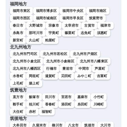
福岡地方
福岡市東区
福岡市博多区
福岡市中央区
福岡市南区
福岡市西区
福岡市城南区
福岡市早良区
筑紫野市
春日市
大野城市
宗像市
太宰府市
古賀市
福津市
糸島市
那珂川市
宇美町
篠栗町
志免町
須惠町
新宮町
久山町
粕屋町
北九州地方
北九州市門司区
北九州市若松区
北九州市戸畑区
北九州市小倉北区
北九州市小倉南区
北九州市八幡東区
北九州市八幡西区
行橋市
豊前市
中間市
芦屋町
水巻町
岡垣町
遠賀町
苅田町
みやこ町
吉富町
上毛町
築上町
筑豊地方
直方市
飯塚市
田川市
宮若市
嘉麻市
小竹町
鞍手町
桂川町
香春町
添田町
糸田町
川崎町
大任町
赤村
福智町
筑後地方
大牟田市
久留米市
柳川市
八女市
筑後市
大川市