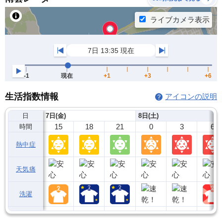
生活指数情報
アイコンの説明
日
7日(金)
8日(土)
15
18
21
0
3
6
時間
熱中症
天気痛
洗濯