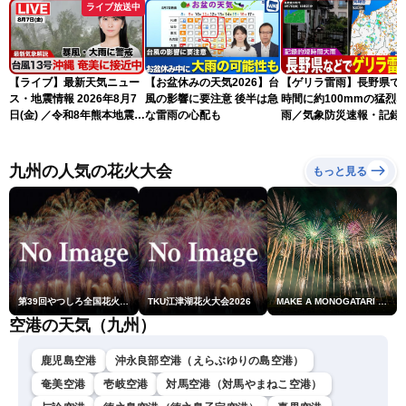
ライブ放送中
【ライブ】最新天気ニュー
【お盆休みの天気2026】台
【ゲリラ雷雨】長野県で
ス・地震情報 2026年8月7
風の影響に要注意 後半は急
時間に約100mmの猛烈
日(金) ／令和8年熊本地震情
な雷雨の心配も
雨／気象防災速報・記録
報 台風13号の影響に警戒
短時間大雨
〈ウェザーニュースLiVEム
ーン・駒木結衣／内藤邦
九州の人気の花火大会
もっと見る
裕〉
第39回やつしろ全国花火競技大会
TKU江津湖花火大会2026
MAKE A MONOGATARI 2026
空港の天気（九州）
鹿児島空港
沖永良部空港（えらぶゆりの島空港）
奄美空港
壱岐空港
対馬空港（対馬やまねこ空港）