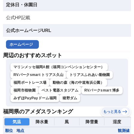
定休日・休園日
公式HP記載
公式ホームページURL
ホームページ
周辺のおすすめスポット
マリンメッセ福岡A館（福岡コンベンションセンター）
RVパークsmart トリアス久山
トリアスふれあい動物園
福岡ボートレース場
動物の森（海の中道海浜公園）
福岡市植物園
ベスト電器スタジアム
RVパークsmart 博多
みずほPayPayドーム福岡
猪野ダム
福岡県のアメダスランキング
もっと見る
気温
降水量
風
降雪量
湿度
順位
地点
観測値