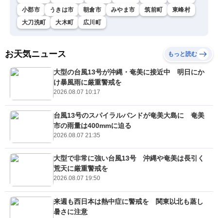
小郡市
うきは市
朝倉市
みやま市
筑前町
東峰村
大刀洗町
大木町
広川町
お天気ニュース
もっと読む
大型の台風13号が沖縄・奄美に接近中 明日にか
け暴風雨に厳重警戒を
2026.08.07 10:17
台風13号のスパイラルバンドが奄美大島に 奄美
市の雨量は400mmに迫る
2026.08.07 21:35
大型で非常に強い台風13号 沖縄や奄美は長引く
荒天に厳重警戒を
2026.08.07 19:50
来週も西日本は熱中症に警戒を 関東以北も蒸し
暑さに注意