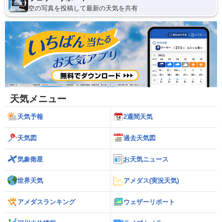
空の写真を投稿して最新の天気を共有
天気メニュー
天気予報
2週間天気
天気図
過去天気図
気象衛星
お天気ニュース
世界天気
アメダス(実況天気)
アメダスランキング
ウェザーリポート