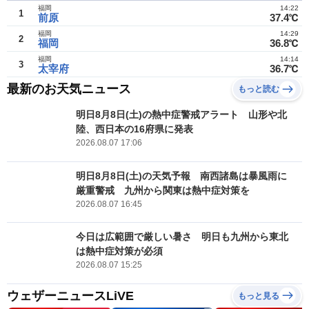
福岡
14:22
1
前原
37.4℃
福岡
14:29
2
福岡
36.8℃
福岡
14:14
3
太宰府
36.7℃
最新のお天気ニュース
もっと読む
明日8月8日(土)の熱中症警戒アラート 山形や北
陸、西日本の16府県に発表
2026.08.07 17:06
明日8月8日(土)の天気予報 南西諸島は暴風雨に
厳重警戒 九州から関東は熱中症対策を
2026.08.07 16:45
今日は広範囲で厳しい暑さ 明日も九州から東北
は熱中症対策が必須
2026.08.07 15:25
ウェザーニュースLiVE
もっと見る