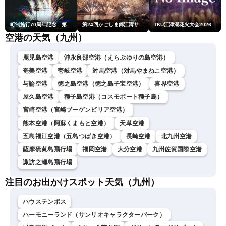
町制施行70周年記念 第48回南種子町ロケット祭
第24回かごしま錦江湾サマーナイト大花火大会
TKU江津湖花火大会2026
空港の天気（九州）
鹿児島空港
沖永良部空港（えらぶゆりの島空港）
奄美空港
壱岐空港
対馬空港（対馬やまねこ空港）
与論空港
徳之島空港（徳之島子宝空港）
喜界空港
屋久島空港
種子島空港（コスモポート種子島）
宮崎空港（宮崎ブーゲンビリア空港）
熊本空港（阿蘇くまもと空港）
天草空港
五島福江空港（五島つばき空港）
長崎空港
北九州空港
薩摩硫黄島飛行場
福岡空港
大分空港
九州佐賀国際空港
諏訪之瀬島飛行場
注目のお出かけスポット天気（九州）
ハウステンボス
ハーモニーランド（サンリオキャラクターパーク）