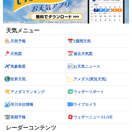
天気メニュー
天気予報
2週間天気
天気図
過去天気図
気象衛星
お天気ニュース
世界天気
アメダス(実況天気)
アメダスランキング
ウェザーリポート
河川水位情報
ライブカメラ
長期予報
ウェザーニュースLiVE
レーダーコンテンツ