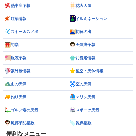
熱中症予報
花火天気
紅葉情報
イルミネーション
スキー＆スノボ
初日の出
初詣
天気痛予報
服装予報
お洗濯情報
紫外線情報
星空・天体情報
山の天気
空の天気
釣り天気
マリン天気
ゴルフ場の天気
スポーツ天気
風邪予防指数
乾燥指数
便利なメニュー