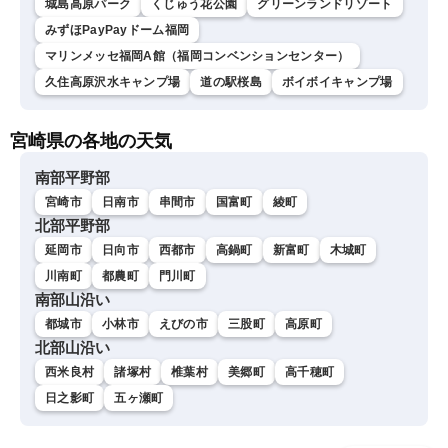
城島高原パーク
くじゅう花公園
グリーンランドリゾート
みずほPayPayドーム福岡
マリンメッセ福岡A館（福岡コンベンションセンター）
久住高原沢水キャンプ場
道の駅桜島
ボイボイキャンプ場
宮崎県の各地の天気
南部平野部
宮崎市
日南市
串間市
国富町
綾町
北部平野部
延岡市
日向市
西都市
高鍋町
新富町
木城町
川南町
都農町
門川町
南部山沿い
都城市
小林市
えびの市
三股町
高原町
北部山沿い
西米良村
諸塚村
椎葉村
美郷町
高千穂町
日之影町
五ヶ瀬町