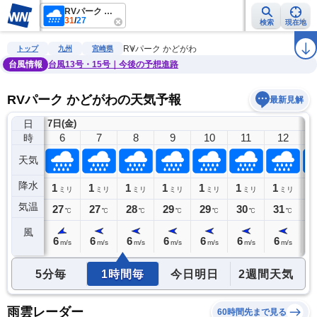
RVパーク かどがわ
31
/
27
検索
現在地
雨雲レーダー
台風情報
地震情報
警報・注意報
2週間天気
ラ
RVパーク かどがわ
トップ
九州
宮崎県
台風情報
台風13号・15号｜今後の予想進路
RVパーク かどがわの天気予報
最新見解
日
7日(金)
5
6
7
8
9
10
11
12
時
天気
降水
1
1
1
1
1
1
1
1
1
リ
ミリ
ミリ
ミリ
ミリ
ミリ
ミリ
ミリ
ミリ
気温
28
27
27
28
29
29
30
31
3
℃
℃
℃
℃
℃
℃
℃
℃
風
5
6
6
6
6
6
6
6
6
m/s
m/s
m/s
m/s
m/s
m/s
m/s
m/s
5分毎
1時間毎
今日明日
2週間天気
雨雲レーダー
60時間先まで見る