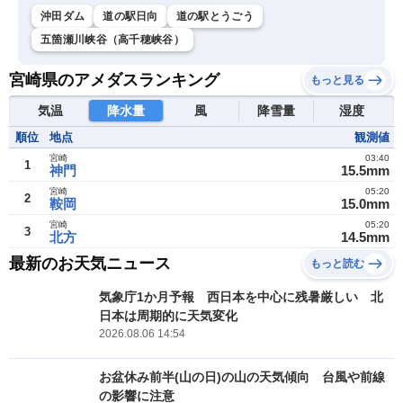
沖田ダム
道の駅日向
道の駅とうごう
五箇瀬川峡谷（高千穂峡谷）
宮崎県のアメダスランキング
もっと見る
気温
降水量
風
降雪量
湿度
順位
地点
観測値
宮崎
03:40
1
神門
15.5mm
宮崎
05:20
2
鞍岡
15.0mm
宮崎
05:20
3
北方
14.5mm
最新のお天気ニュース
もっと読む
気象庁1か月予報 西日本を中心に残暑厳しい 北
日本は周期的に天気変化
2026.08.06 14:54
お盆休み前半(山の日)の山の天気傾向 台風や前線
の影響に注意