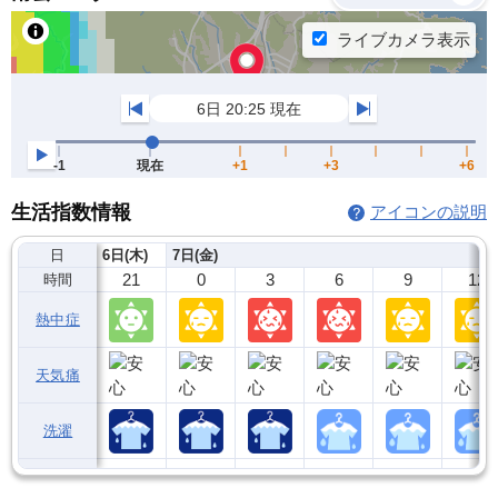
生活指数情報
アイコンの説明
日
6日(木)
7日(金)
21
0
3
6
9
12
時間
熱中症
天気痛
洗濯