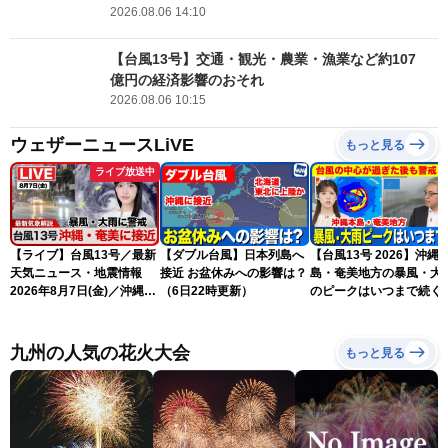
2026.08.06 14:10
【台風13号】交通・観光・農業・漁業など約107
億円の経済影響のおそれ
2026.08.06 10:15
ウェザーニュースLiVE
もっと見る
ライブ放送中
【ライブ】台風13号／最新
【ダブル台風】日本列島へ
【台風13号 2026】沖縄
天気ニュース・地震情報
接近 お盆休みへの影響は？
島・奄美地方の暴風・大
2026年8月7日(金)／沖縄・
（6日22時更新）
のピークはいつまで続く
奄美は台風による暴風雨に
（6日18時更新）
厳重警戒〈ウェザーニュー
スLiVEモーニング・松本真
九州の人気の花火大会
もっと見る
央／有賀哲夫〉