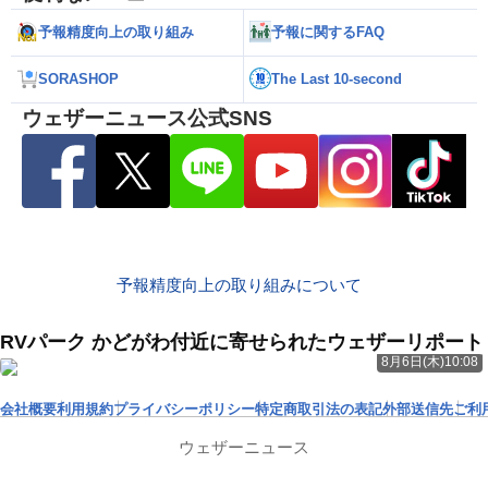
予報精度向上の取り組み
予報に関するFAQ
SORASHOP
The Last 10-second
ウェザーニュース公式SNS
予報精度向上の取り組みについて
RVパーク かどがわ付近に寄せられたウェザーリポート
8月6日(木)10:08
会社概要
利用規約
プライバシーポリシー
特定商取引法の表記
外部送信先
ご利
ウェザーニュース