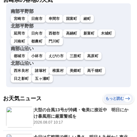
宮崎県の各地の天気
南部平野部
宮崎市
日南市
串間市
国富町
綾町
北部平野部
延岡市
日向市
西都市
高鍋町
新富町
木城町
川南町
都農町
門川町
南部山沿い
都城市
小林市
えびの市
三股町
高原町
北部山沿い
西米良村
諸塚村
椎葉村
美郷町
高千穂町
日之影町
五ヶ瀬町
お天気ニュース
もっと読む
大型の台風13号が沖縄・奄美に接近中 明日にか
け暴風雨に厳重警戒を
2026.08.07 10:17
今日は広範囲で厳しい暑さ 明日も九州から東北