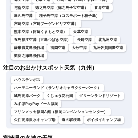
与論空港
徳之島空港（徳之島子宝空港）
喜界空港
屋久島空港
種子島空港（コスモポート種子島）
宮崎空港（宮崎ブーゲンビリア空港）
熊本空港（阿蘇くまもと空港）
天草空港
五島福江空港（五島つばき空港）
長崎空港
北九州空港
薩摩硫黄島飛行場
福岡空港
大分空港
九州佐賀国際空港
諏訪之瀬島飛行場
注目のお出かけスポット天気（九州）
ハウステンボス
ハーモニーランド（サンリオキャラクターパーク）
城島高原パーク
くじゅう花公園
グリーンランドリゾート
みずほPayPayドーム福岡
マリンメッセ福岡A館（福岡コンベンションセンター）
久住高原沢水キャンプ場
道の駅桜島
ボイボイキャンプ場