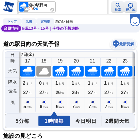
道の駅日向
29
/
26
検索
現在地
雨雲レーダー
台風情報
地震情報
警報・注意報
2週間天気
ラ
道の駅日向
トップ
九州
宮崎県
台風情報
台風13号・15号｜今後の予想進路
道の駅日向の天気予報
最新見解
日
7日(金)
8
16
17
18
19
20
21
22
23
時
天気
降水
7
2
0
1
1
1
1
1
1
リ
ミリ
ミリ
ミリ
ミリ
ミリ
ミリ
ミリ
ミリ
気温
27
27
27
26
28
27
27
27
2
℃
℃
℃
℃
℃
℃
℃
℃
風
6
5
6
6
7
7
7
6
5
m/s
m/s
m/s
m/s
m/s
m/s
m/s
m/s
5分毎
1時間毎
今日明日
2週間天気
施設の見どころ