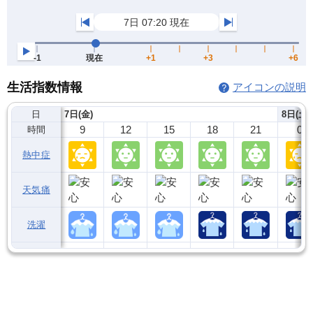
生活指数情報
アイコンの説明
日
7日(金)
8日(土)
9
12
15
18
21
0
時間
熱中症
天気痛
洗濯