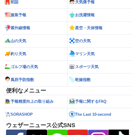
初詣
天気痛予報
服装予報
お洗濯情報
紫外線情報
星空・天体情報
山の天気
空の天気
釣り天気
マリン天気
ゴルフ場の天気
スポーツ天気
風邪予防指数
乾燥指数
便利なメニュー
予報精度向上の取り組み
予報に関するFAQ
SORASHOP
The Last 10-second
ウェザーニュース公式SNS