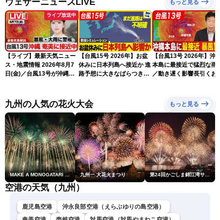
ウェザーニュースLiVE
もっと見る
ライブ放送中
【ライブ】最新天気ニュー
【台風15号 2026年】お盆
【台風13号 2026年】沖
ス・地震情報 2026年8月7
休みに日本列島へ接近か 進
本島に最接近で猛烈な雨
日(金)／台風13号が沖縄・
路予想に大きなばらつき
／動き遅く影響長引くお
奄美に最接近へ 令和8年
（7日13時更新）
れ（7日13時更新）
熊本地震情報〈ウェザーニ
ュースLiVEアフタヌーン・
九州の人気の花火大会
もっと見る
小林李衣奈／内藤邦裕〉
MAKE A MONOGATARI 2026
九州一 大花火まつり
第24回かごしま錦江湾サマーナイト大花火大会
空港の天気（九州）
鹿児島空港
沖永良部空港（えらぶゆりの島空港）
奄美空港
壱岐空港
対馬空港（対馬やまねこ空港）