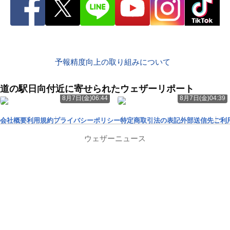
予報精度向上の取り組みについて
道の駅日向付近に寄せられたウェザーリポート
8月7日(金)06:44
8月7日(金)04:39
会社概要
利用規約
プライバシーポリシー
特定商取引法の表記
外部送信先
ご利
ウェザーニュース