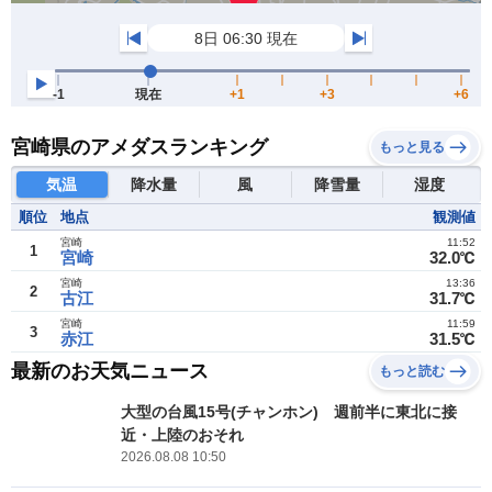
宮崎県のアメダスランキング
もっと見る
気温
降水量
風
降雪量
湿度
順位
地点
観測値
宮崎
11:52
1
宮崎
32.0℃
宮崎
13:36
2
古江
31.7℃
宮崎
11:59
3
赤江
31.5℃
最新のお天気ニュース
もっと読む
大型の台風15号(チャンホン) 週前半に東北に接
近・上陸のおそれ
2026.08.08 10:50