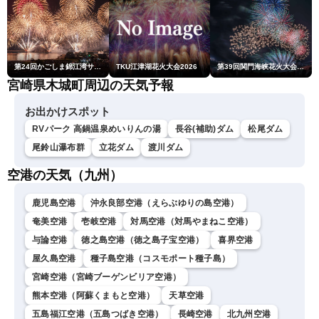
第24回かごしま錦江湾サマーナイト大花火大会
TKU江津湖花火大会2026
第39回関門海峡花火大会(門司側)
宮崎県木城町周辺の天気予報
お出かけスポット
RVパーク 高鍋温泉めいりんの湯
長谷(補助)ダム
松尾ダム
尾鈴山瀑布群
立花ダム
渡川ダム
空港の天気（九州）
鹿児島空港
沖永良部空港（えらぶゆりの島空港）
奄美空港
壱岐空港
対馬空港（対馬やまねこ空港）
与論空港
徳之島空港（徳之島子宝空港）
喜界空港
屋久島空港
種子島空港（コスモポート種子島）
宮崎空港（宮崎ブーゲンビリア空港）
熊本空港（阿蘇くまもと空港）
天草空港
五島福江空港（五島つばき空港）
長崎空港
北九州空港