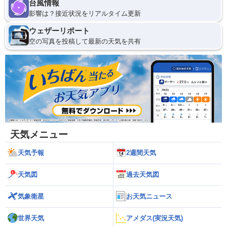
台風情報
影響は？接近状況をリアルタイム更新
ウェザーリポート
空の写真を投稿して最新の天気を共有
天気メニュー
天気予報
2週間天気
天気図
過去天気図
気象衛星
お天気ニュース
世界天気
アメダス(実況天気)