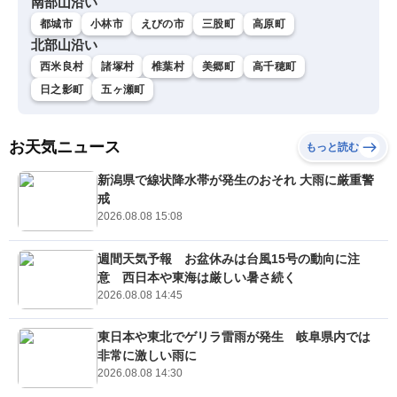
南部山沿い
都城市
小林市
えびの市
三股町
高原町
北部山沿い
西米良村
諸塚村
椎葉村
美郷町
高千穂町
日之影町
五ヶ瀬町
お天気ニュース
もっと読む
新潟県で線状降水帯が発生のおそれ 大雨に厳重警
戒
2026.08.08 15:08
週間天気予報 お盆休みは台風15号の動向に注
意 西日本や東海は厳しい暑さ続く
2026.08.08 14:45
東日本や東北でゲリラ雷雨が発生 岐阜県内では
非常に激しい雨に
2026.08.08 14:30