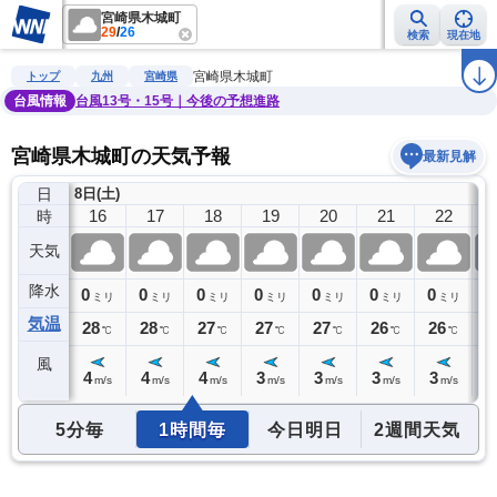
宮崎県木城町
29
/
26
検索
現在地
雨雲レーダー
台風情報
地震情報
警報・注意報
2週間天気
ラ
宮崎県木城町
トップ
九州
宮崎県
台風情報
台風13号・15号｜今後の予想進路
宮崎県木城町の天気予報
最新見解
日
8日(土)
15
16
17
18
19
20
21
22
時
天気
降水
0
0
0
0
0
0
0
0
0
ミリ
ミリ
ミリ
ミリ
ミリ
ミリ
ミリ
ミリ
気温
29
28
28
27
27
27
26
26
2
℃
℃
℃
℃
℃
℃
℃
℃
風
5
4
4
4
3
3
3
3
3
m/s
m/s
m/s
m/s
m/s
m/s
m/s
m/s
5分毎
1時間毎
今日明日
2週間天気