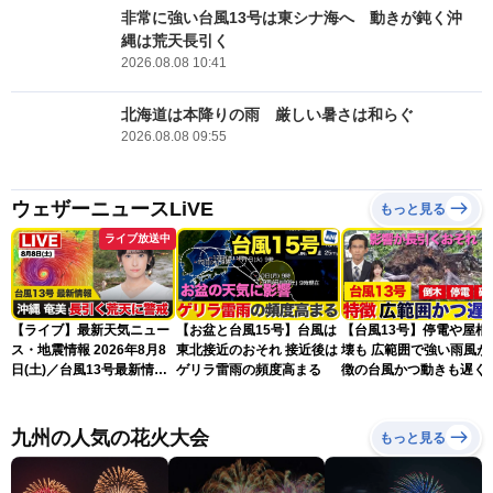
非常に強い台風13号は東シナ海へ 動きが鈍く沖
縄は荒天長引く
2026.08.08 10:41
北海道は本降りの雨 厳しい暑さは和らぐ
2026.08.08 09:55
ウェザーニュースLiVE
もっと見る
ライブ放送中
【ライブ】最新天気ニュー
【お盆と台風15号】台風は
【台風13号】停電や屋根
ス・地震情報 2026年8月8
東北接近のおそれ 接近後は
壊も 広範囲で強い雨風が
日(土)／台風13号最新情
ゲリラ雷雨の頻度高まる
徴の台風かつ動きも遅く
報 令和8年熊本地震情報
響が長引くおそれ
〈ウェザーニュースLiVEア
フタヌーン・山岸愛梨／芳
九州の人気の花火大会
もっと見る
野達郎〉