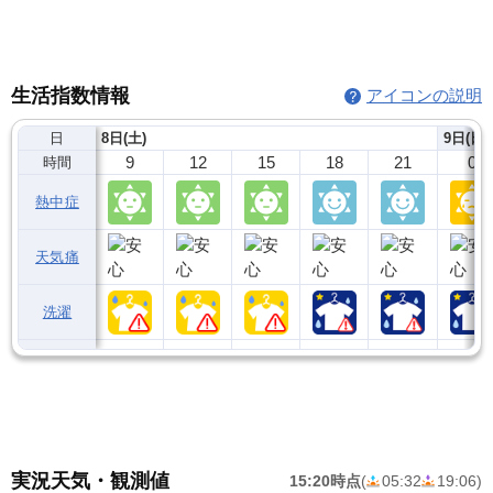
生活指数情報
アイコンの説明
日
8日(土)
9日(日)
9
12
15
18
21
0
時間
熱中症
天気痛
洗濯
実況天気・観測値
15:20時点
(
05:32
19:06
)