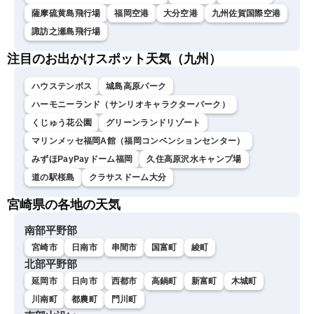
薩摩硫黄島飛行場
福岡空港
大分空港
九州佐賀国際空港
諏訪之瀬島飛行場
注目のお出かけスポット天気（九州）
ハウステンボス
城島高原パーク
ハーモニーランド（サンリオキャラクターパーク）
くじゅう花公園
グリーンランドリゾート
マリンメッセ福岡A館（福岡コンベンションセンター）
みずほPayPayドーム福岡
久住高原沢水キャンプ場
道の駅桜島
クラサスドーム大分
宮崎県の各地の天気
南部平野部
宮崎市
日南市
串間市
国富町
綾町
北部平野部
延岡市
日向市
西都市
高鍋町
新富町
木城町
川南町
都農町
門川町