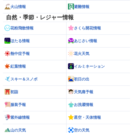
火山情報
避難情報
自然・季節・レジャー情報
花粉飛散情報
さくら開花情報
ほたる情報
あじさい情報
熱中症予報
花火天気
紅葉情報
イルミネーション
スキー＆スノボ
初日の出
初詣
天気痛予報
服装予報
お洗濯情報
紫外線情報
星空・天体情報
山の天気
空の天気