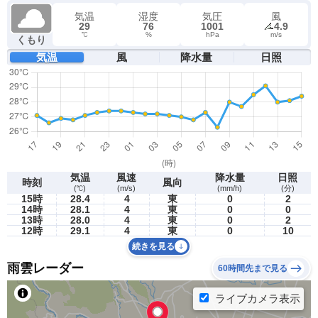
気温
湿度
気圧
風
29
76
1001
4.9
℃
%
hPa
m/s
くもり
気温
風
降水量
日照
気温
風速
降水量
日照
時刻
風向
(℃)
(m/s)
(mm/h)
(分)
15時
28.4
4
東
0
2
14時
28.1
4
東
0
0
13時
28.0
4
東
0
2
12時
29.1
4
東
0
10
続きを見る
雨雲レーダー
60時間先まで見る