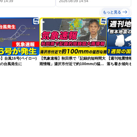
09 14:39
2026.08.09 14:54
もっと見る
26】台風16号(ペイロー)
【気象速報】秋田県で「記録的短時間大
【週刊地震情報】
目の台風発生に
雨情報」湯沢市付近で約100mmの猛烈
落ち着き傾向も…
な雨
戒