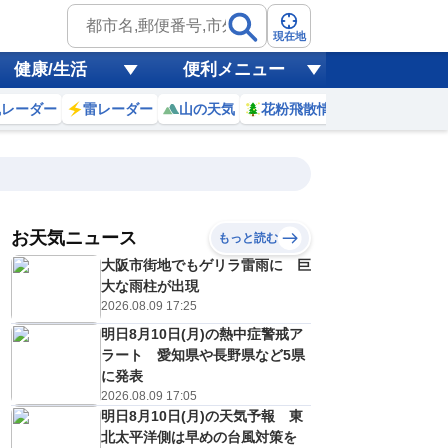
現在地
健康/生活
便利メニュー
風レーダー
雷レーダー
山の天気
花粉飛散情報
世界天気
お天気ニュース
もっと読む
大阪市街地でもゲリラ雷雨に 巨
9
10
11
12
13
14
15
16
大な雨柱が出現
2026.08.09 17:25
明日8月10日(月)の熱中症警戒ア
0
0
0
0
0
0
0
0
ラート 愛知県や長野県など5県
ミリ
ミリ
ミリ
ミリ
ミリ
ミリ
ミリ
ミリ
ミリ
に発表
28
29
31
32
33
33
33
31
℃
℃
℃
℃
℃
℃
℃
℃
℃
2026.08.09 17:05
明日8月10日(月)の天気予報 東
2
3
4
4
4
4
3
3
/s
m/s
m/s
m/s
m/s
m/s
m/s
m/s
m/s
北太平洋側は早めの台風対策を