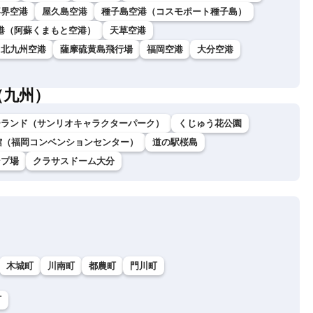
喜界空港
屋久島空港
種子島空港（コスモポート種子島）
港（阿蘇くまもと空港）
天草空港
北九州空港
薩摩硫黄島飛行場
福岡空港
大分空港
（九州）
ーランド（サンリオキャラクターパーク）
くじゅう花公園
館（福岡コンベンションセンター）
道の駅桜島
ンプ場
クラサスドーム大分
木城町
川南町
都農町
門川町
町