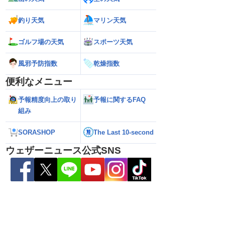
釣り天気
マリン天気
ゴルフ場の天気
スポーツ天気
風邪予防指数
乾燥指数
便利なメニュー
熊本地震の余震活動は
【熱帯低気圧情報 2026】台風16号発生
【ゲリラ雷雨情報
予報精度向上の取り
予報に関するFAQ
依然として震度5弱警
か／新たな台風発生予想 今後の進路と日
い範囲で急な雷雨
組み
本への影響は？(9日 12時更新)
SORASHOP
The Last 10-second
ウェザーニュース公式SNS