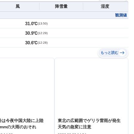
風
降雪量
湿度
観測値
31.0℃
(
13:50
)
30.9℃
(
12:29
)
30.6℃
(
12:28
)
もっと読む
3号は今夜中国大陸に上陸
東北の広範囲でゲリラ雷雨が発生
0mmの大雨のおそれ
天気の急変に注意