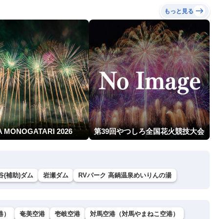
もっと見る
A MONOGATARI 2026
第39回やつしろ全国花火競技大会
谷(補助)ダム
岩瀬ダム
RVパーク 高鍋温泉めいりんの湯
港）
奄美空港
壱岐空港
対馬空港（対馬やまねこ空港）