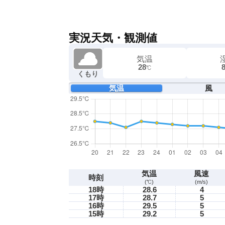
実況天気・観測値
気温
28
℃
くもり
気温
風
気温
風速
時刻
(℃)
(m/s)
18時
28.6
4
17時
28.7
5
16時
29.5
5
15時
29.2
5