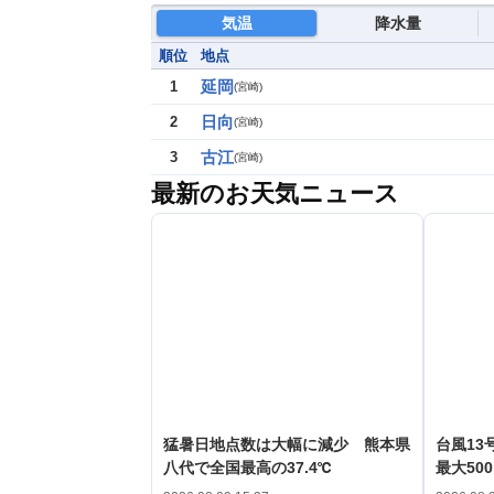
気温
降水量
順位
地点
延岡
1
(
宮崎
)
日向
2
(
宮崎
)
古江
3
(
宮崎
)
最新のお天気ニュース
猛暑日地点数は大幅に減少 熊本県
台風1
八代で全国最高の37.4℃
最大50