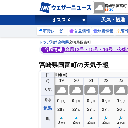
宮崎県国富町
29
/
26
オススメ
天気・観測
雨雲レーダー
台風情報
地震情報
警
トップ
九州
宮崎県
宮崎県国富町
台風情報
台風13号・15号・16号｜今
宮崎県国富町の天気予報
日
9日(日)
15
16
17
18
19
20
21
22
23
時
天気
降水
0
0
0
0
0
0
0
0
ミリ
ミリ
ミリ
ミリ
ミリ
ミリ
ミリ
ミリ
ミリ
気温
29
29
28
28
28
27
27
27
26
℃
℃
℃
℃
℃
℃
℃
℃
℃
風
4
3
3
4
3
2
2
2
2
m/s
m/s
m/s
m/s
m/s
m/s
m/s
m/s
m/s