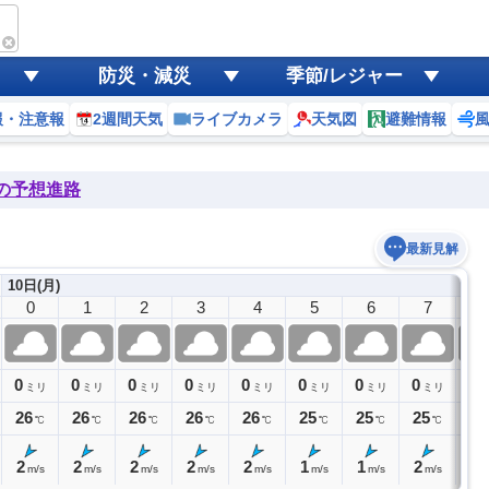
防災・減災
季節/レジャー
報・注意報
2週間天気
ライブカメラ
天気図
避難情報
後の予想進路
最新見解
10日(月)
0
1
2
3
4
5
6
7
8
0
0
0
0
0
0
0
0
0
ミリ
ミリ
ミリ
ミリ
ミリ
ミリ
ミリ
ミリ
26
26
26
26
26
25
25
25
27
℃
℃
℃
℃
℃
℃
℃
℃
2
2
2
2
2
1
1
2
2
m/s
m/s
m/s
m/s
m/s
m/s
m/s
m/s
m