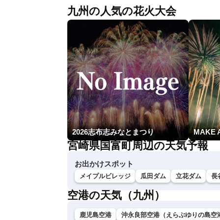
九州の人気の花火大会
2026志布志みなとまつり
MAKE 
宮崎県国富町周辺の天気予報
お出かけスポット
メイプルビレッジ
瓜田ダム
立花ダム
長
空港の天気（九州）
鹿児島空港
沖永良部空港（えらぶゆりの島空