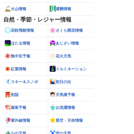
火山情報
避難情報
自然・季節・レジャー情報
花粉飛散情報
さくら開花情報
ほたる情報
あじさい情報
熱中症予報
花火天気
紅葉情報
イルミネーション
スキー＆スノボ
初日の出
初詣
天気痛予報
服装予報
お洗濯情報
紫外線情報
星空・天体情報
山の天気
空の天気