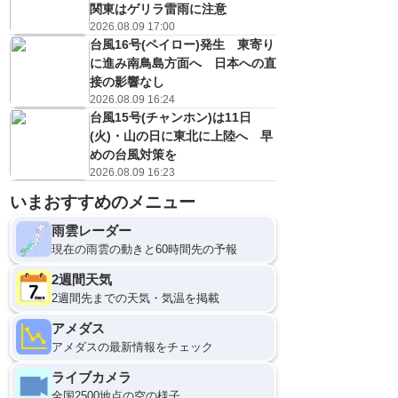
関東はゲリラ雷雨に注意
2026.08.09 17:00
台風16号(ペイロー)発生 東寄り
に進み南鳥島方面へ 日本への直
接の影響なし
2026.08.09 16:24
台風15号(チャンホン)は11日
(火)・山の日に東北に上陸へ 早
めの台風対策を
2026.08.09 16:23
11日(火)
いまおすすめのメニュー
21
0
雨雲レーダー
現在の雨雲の動きと60時間先の予報
2週間天気
2週間先までの天気・気温を掲載
アメダス
アメダスの最新情報をチェック
ライブカメラ
全国2500地点の空の様子