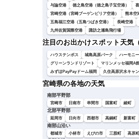
与論空港
徳之島空港（徳之島子宝空港）
宮崎空港（宮崎ブーゲンビリア空港）
熊本空
五島福江空港（五島つばき空港）
長崎空港
九州佐賀国際空港
諏訪之瀬島飛行場
注目のお出かけスポット天気
ハウステンボス
城島高原パーク
ハーモニ
グリーンランドリゾート
マリンメッセ福岡A
みずほPayPayドーム福岡
久住高原沢水キャ
宮崎県の各地の天気
南部平野部
宮崎市
日南市
串間市
国富町
綾町
北部平野部
延岡市
日向市
西都市
高鍋町
新富町
南部山沿い
都城市
小林市
えびの市
三股町
高原