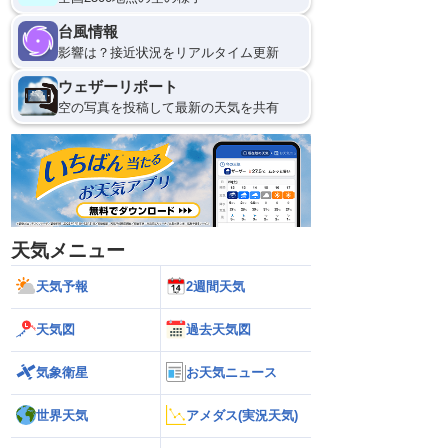
台風情報
影響は？接近状況をリアルタイム更新
ウェザーリポート
空の写真を投稿して最新の天気を共有
天気メニュー
天気予報
2週間天気
天気図
過去天気図
気象衛星
お天気ニュース
世界天気
アメダス(実況天気)