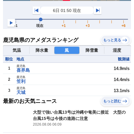
鹿児島県のアメダスランキング
もっと見る
気温
降水量
風
降雪量
湿度
順位
地点
観測値
鹿児島
14.9m/s
1
喜界島
鹿児島
14.4m/s
2
笠利
鹿児島
13.1m/s
3
天城
最新のお天気ニュース
もっと読む
大型で強い台風13号は沖縄や奄美に接近 大型の
台風15号は今後の進路に注意
2026.08.06 06:09