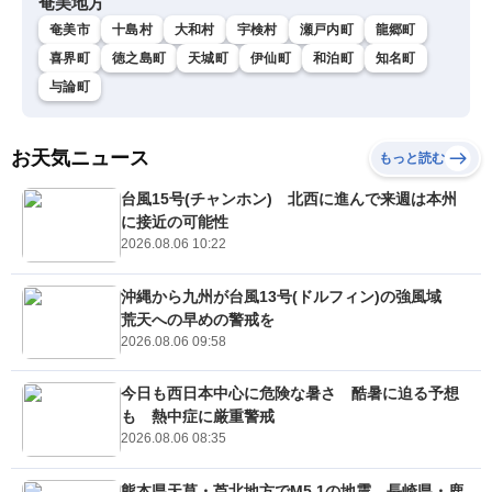
奄美地方
奄美市
十島村
大和村
宇検村
瀬戸内町
龍郷町
喜界町
徳之島町
天城町
伊仙町
和泊町
知名町
与論町
お天気ニュース
もっと読む
台風15号(チャンホン) 北西に進んで来週は本州
に接近の可能性
2026.08.06 10:22
沖縄から九州が台風13号(ドルフィン)の強風域
荒天への早めの警戒を
2026.08.06 09:58
今日も西日本中心に危険な暑さ 酷暑に迫る予想
も 熱中症に厳重警戒
2026.08.06 08:35
熊本県天草・芦北地方でM5.1の地震 長崎県・鹿