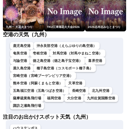
九州一 大花火まつり
TKU江津湖花火大会2026
2026志布志みなとまつり
空港の天気（九州）
鹿児島空港
沖永良部空港（えらぶゆりの島空港）
奄美空港
壱岐空港
対馬空港（対馬やまねこ空港）
与論空港
徳之島空港（徳之島子宝空港）
喜界空港
屋久島空港
種子島空港（コスモポート種子島）
宮崎空港（宮崎ブーゲンビリア空港）
熊本空港（阿蘇くまもと空港）
天草空港
五島福江空港（五島つばき空港）
長崎空港
北九州空港
薩摩硫黄島飛行場
福岡空港
大分空港
九州佐賀国際空港
諏訪之瀬島飛行場
注目のお出かけスポット天気（九州）
ハウステンボス