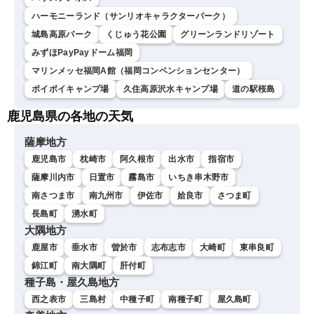
ハーモニーランド（サンリオキャラクターパーク）
城島高原パーク
くじゅう花公園
グリーンランドリゾート
みずほPayPayドーム福岡
マリンメッセ福岡A館（福岡コンベンションセンター）
ボイボイキャンプ場
久住高原沢水キャンプ場
道の駅桜島
鹿児島県の各地の天気
薩摩地方
鹿児島市
枕崎市
阿久根市
出水市
指宿市
薩摩川内市
日置市
霧島市
いちき串木野市
南さつま市
南九州市
伊佐市
姶良市
さつま町
長島町
湧水町
大隅地方
鹿屋市
垂水市
曽於市
志布志市
大崎町
東串良町
錦江町
南大隅町
肝付町
種子島・屋久島地方
西之表市
三島村
中種子町
南種子町
屋久島町