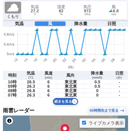
気温
湿度
気圧
風
27.2
82
972
6.8
℃
%
hPa
m/s
くもり
気温
風
降水量
日照
気温
風速
降水量
日照
時刻
風向
(℃)
(m/s)
(mm/h)
(分)
10時
26.5
6
東北東
0.5
-
09時
26.3
6
東北東
0.5
-
08時
26.8
6
東北東
0
-
07時
26.3
6
東北東
0
-
続きを見る
雨雲レーダー
60時間先まで見る