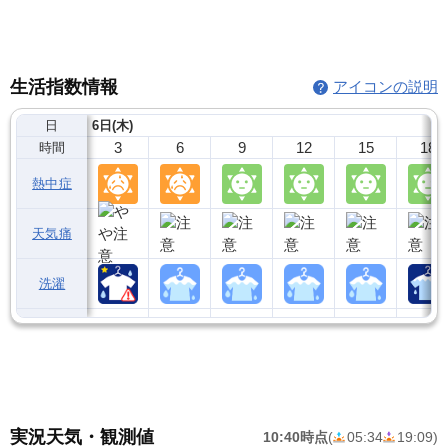
生活指数情報
アイコンの説明
日
6日(木)
3
6
9
12
15
18
時間
熱中症
天気痛
洗濯
実況天気・観測値
10:40時点
(
05:34
19:09
)