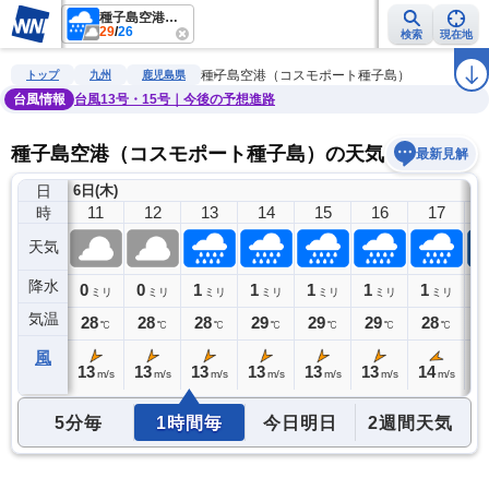
種子島空港（コスモポート種子島）
29
/
26
検索
現在地
雨雲レーダー
台風情報
地震情報
警報・注意報
2週間天気
ラ
種子島空港（コスモポート種子島）
トップ
九州
鹿児島県
台風情報
台風13号・15号｜今後の予想進路
種子島空港（コスモポート種子島）の天気予報
最新見解
日
6日(木)
10
11
12
13
14
15
16
17
時
天気
降水
0
0
0
1
1
1
1
1
1
ミリ
ミリ
ミリ
ミリ
ミリ
ミリ
ミリ
ミリ
気温
27
28
28
28
29
29
29
28
2
℃
℃
℃
℃
℃
℃
℃
℃
風
13
13
13
13
13
13
13
14
1
m/s
m/s
m/s
m/s
m/s
m/s
m/s
m/s
5分毎
1時間毎
今日明日
2週間天気