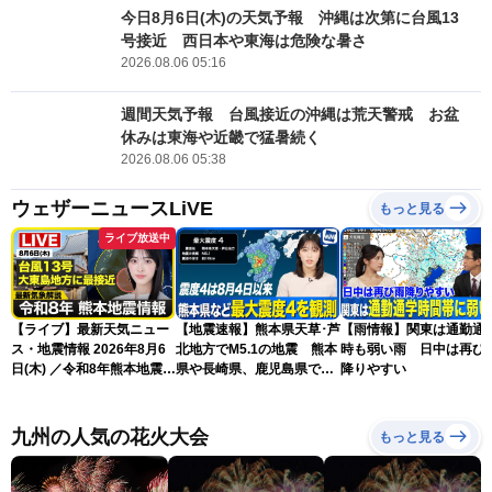
今日8月6日(木)の天気予報 沖縄は次第に台風13
号接近 西日本や東海は危険な暑さ
2026.08.06 05:16
週間天気予報 台風接近の沖縄は荒天警戒 お盆
休みは東海や近畿で猛暑続く
2026.08.06 05:38
ウェザーニュースLiVE
もっと見る
ライブ放送中
【ライブ】最新天気ニュー
【地震速報】熊本県天草･芦
【雨情報】関東は通勤通
ス・地震情報 2026年8月6
北地方でM5.1の地震 熊本
時も弱い雨 日中は再び
日(木) ／令和8年熊本地震情
県や長崎県、鹿児島県で震
降りやすい
報／台風13号が大東島地方
度4を観測
に最接近 沖縄は荒天警戒
〈ウェザーニュースLiVEサ
九州の人気の花火大会
もっと見る
ンシャイン・松本真央／山
口剛央〉