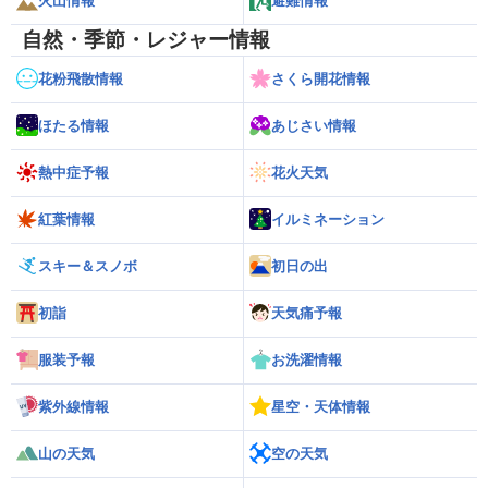
火山情報
避難情報
自然・季節・レジャー情報
花粉飛散情報
さくら開花情報
ほたる情報
あじさい情報
熱中症予報
花火天気
紅葉情報
イルミネーション
スキー＆スノボ
初日の出
初詣
天気痛予報
服装予報
お洗濯情報
紫外線情報
星空・天体情報
山の天気
空の天気