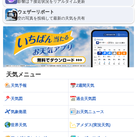
影響は？接近状況をリアルタイム更新
ウェザーリポート
空の写真を投稿して最新の天気を共有
天気メニュー
天気予報
2週間天気
天気図
過去天気図
気象衛星
お天気ニュース
世界天気
アメダス(実況天気)