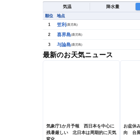
気温
降水量
順位
地点
笠利
1
(
鹿児島
)
喜界島
2
(
鹿児島
)
与論島
3
(
鹿児島
)
最新のお天気ニュース
気象庁1か月予報 西日本を中心に
お盆休み
残暑厳しい 北日本は周期的に天気
向 台
変化