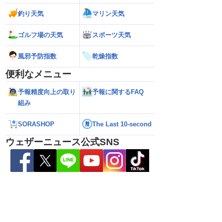
釣り天気
マリン天気
ゴルフ場の天気
スポーツ天気
風邪予防指数
乾燥指数
便利なメニュー
予報精度向上の取り
予報に関するFAQ
組み
ら離れた西日本太平洋
【熊本八代で39℃観測】被災地・熊本へ
【台風15号 202
心に大雨のおそれ
台風による雨風の影響は？
の可能性も進路は定
新）
SORASHOP
The Last 10-second
ウェザーニュース公式SNS