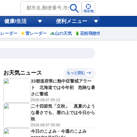
現在地
健康/生活
便利メニュー
風レーダー
雷レーダー
山の天気
花粉飛散情報
世界天気
お天気ニュース
もっと読む
8日(土)
33都道府県に熱中症警戒アラー
9
20
21
22
23
0
1
2
3
ト 北海道では今年初 危険な暑
さに警戒
2026.08.07 05:12
二十四節気「立秋」 真夏のよう
15
4
4
4
2
2
2
2
ミリ
ミリ
ミリ
ミリ
ミリ
ミリ
ミリ
ミリ
ミリ
な暑さでも、暦の上では今日から
28
28
28
28
29
29
29
29
℃
℃
℃
℃
℃
℃
℃
℃
℃
秋
2026.08.07 05:00
19
19
18
18
18
18
18
17
今日のこよみ・今週のこよみ
m/s
m/s
m/s
m/s
m/s
m/s
m/s
m/s
m/s