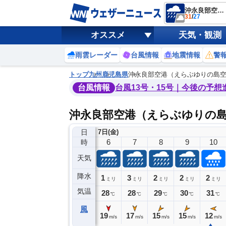
沖永良部空港（えらぶゆりの島空港）
31
/
27
オススメ
天気・観測
雨雲レーダー
台風情報
地震情報
警
トップ
九州
鹿児島県
沖永良部空港（えらぶゆりの島
台風情報
台風13号・15号｜今後の予想
沖永良部空港（えらぶゆりの
日
7日(金)
2
3
4
5
6
7
8
9
10
時
天気
降水
1
1
0
1
3
2
2
2
ミリ
ミリ
ミリ
ミリ
ミリ
ミリ
ミリ
ミリ
ミリ
気温
27
27
30
27
28
28
29
30
31
℃
℃
℃
℃
℃
℃
℃
℃
℃
風
0
15
20
20
19
17
15
15
12
m/s
m/s
m/s
m/s
m/s
m/s
m/s
m/s
m/s