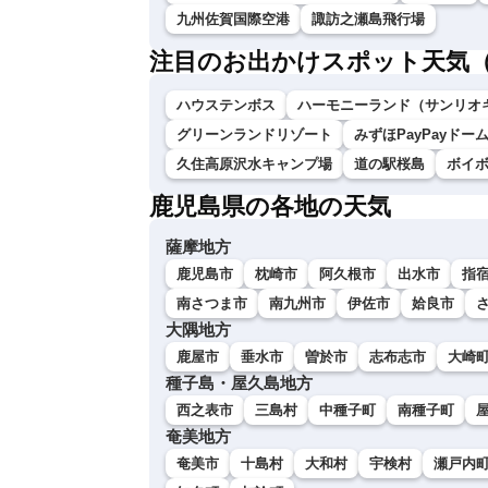
九州佐賀国際空港
諏訪之瀬島飛行場
注目のお出かけスポット天気
ハウステンボス
ハーモニーランド（サンリオ
グリーンランドリゾート
みずほPayPayドー
久住高原沢水キャンプ場
道の駅桜島
ボイ
鹿児島県の各地の天気
薩摩地方
鹿児島市
枕崎市
阿久根市
出水市
指
南さつま市
南九州市
伊佐市
姶良市
大隅地方
鹿屋市
垂水市
曽於市
志布志市
大崎
種子島・屋久島地方
西之表市
三島村
中種子町
南種子町
奄美地方
奄美市
十島村
大和村
宇検村
瀬戸内