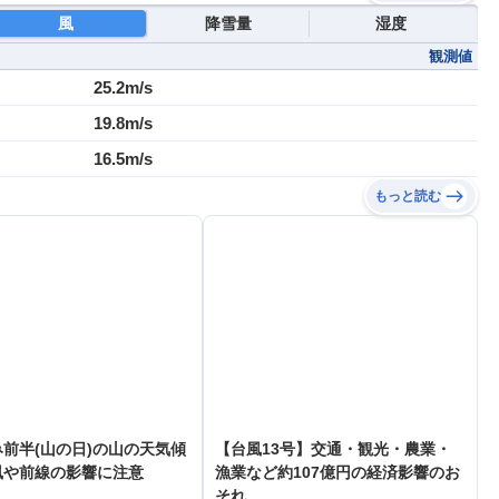
風
降雪量
湿度
観測値
25.2m/s
19.8m/s
16.5m/s
もっと読む
前半(山の日)の山の天気傾
【台風13号】交通・観光・農業・
風や前線の影響に注意
漁業など約107億円の経済影響のお
それ