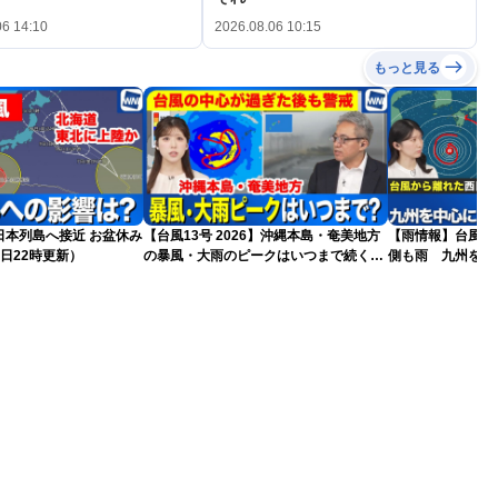
06 14:10
2026.08.06 10:15
もっと見る
島へ接近 お盆休み
【台風13号 2026】沖縄本島・奄美地方
【雨情報】台風か
日22時更新）
の暴風・大雨のピークはいつまで続く？
側も雨 九州を中
（6日18時更新）