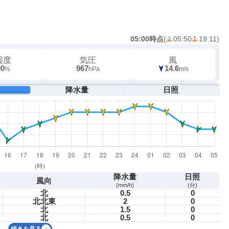
05:00時点
(
05:50
19:11
)
湿度
気圧
風
90
967
14.6
%
hPa
m/s
降水量
日照
降水量
日照
風向
(mm/h)
(分)
北
0.5
0
北北東
2
0
北
1.5
0
北
0.5
0