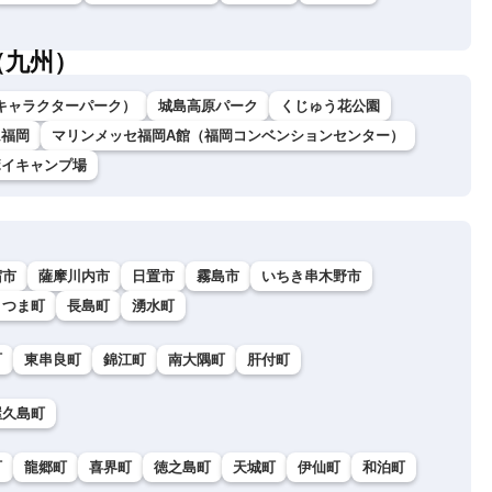
（九州）
キャラクターパーク）
城島高原パーク
くじゅう花公園
ム福岡
マリンメッセ福岡A館（福岡コンベンションセンター）
ボイキャンプ場
宿市
薩摩川内市
日置市
霧島市
いちき串木野市
さつま町
長島町
湧水町
町
東串良町
錦江町
南大隅町
肝付町
屋久島町
町
龍郷町
喜界町
徳之島町
天城町
伊仙町
和泊町