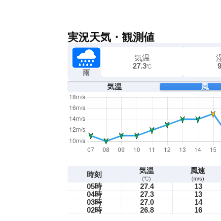
実況天気・観測値
気温
27.3
℃
雨
気温
風
気温
風速
時刻
(℃)
(m/s)
05時
27.4
13
04時
27.3
13
03時
27.0
14
02時
26.8
16