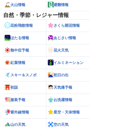
火山情報
避難情報
自然・季節・レジャー情報
花粉飛散情報
さくら開花情報
ほたる情報
あじさい情報
熱中症予報
花火天気
紅葉情報
イルミネーション
スキー＆スノボ
初日の出
初詣
天気痛予報
服装予報
お洗濯情報
紫外線情報
星空・天体情報
山の天気
空の天気