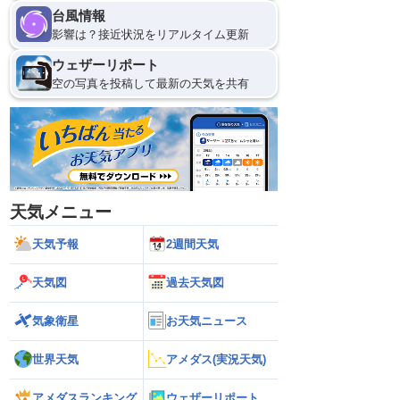
台風情報
影響は？接近状況をリアルタイム更新
ウェザーリポート
空の写真を投稿して最新の天気を共有
天気メニュー
天気予報
2週間天気
天気図
過去天気図
気象衛星
お天気ニュース
世界天気
アメダス(実況天気)
アメダスランキング
ウェザーリポート