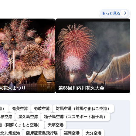
もっと見る
 大花火まつり
第68回川内川花火大会
港）
奄美空港
壱岐空港
対馬空港（対馬やまねこ空港）
喜界空港
屋久島空港
種子島空港（コスモポート種子島）
港（阿蘇くまもと空港）
天草空港
北九州空港
薩摩硫黄島飛行場
福岡空港
大分空港