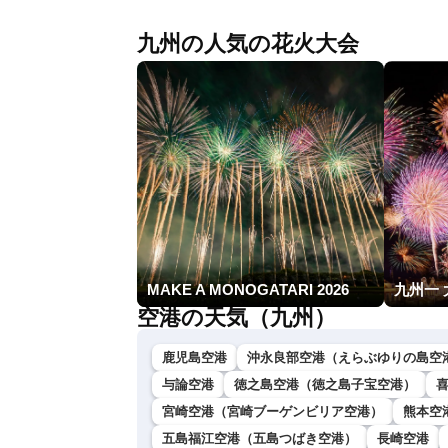
九州の人気の花火大会
MAKE A MONOGATARI 2026
九州一
空港の天気（九州）
鹿児島空港
沖永良部空港（えらぶゆりの島空
与論空港
徳之島空港（徳之島子宝空港）
宮崎空港（宮崎ブーゲンビリア空港）
熊本空
五島福江空港（五島つばき空港）
長崎空港