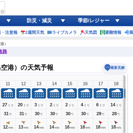
防災・減災
季節/レジャー
報・注意報
2週間天気
ライブカメラ
天気図
避難情報
空港）
進路
島空港）の天気予報
最新見解
11
12
13
14
15
16
17
18
1
27
20
3
2
2
4
6
14
27
ミリ
ミリ
ミリ
ミリ
ミリ
ミリ
ミリ
ミリ
31
31
30
30
30
30
29
28
28
℃
℃
℃
℃
℃
℃
℃
℃
12
13
14
14
16
18
18
18
19
m/s
m/s
m/s
m/s
m/s
m/s
m/s
m/s